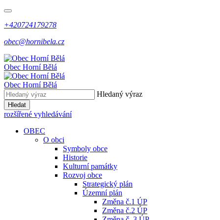
+420724179278
obec@hornibela.cz
Obec
Horní
Bělá
Obec
Horní
Bělá
Hledaný výraz
Hledat
rozšířené vyhledávání
OBEC
O obci
Symboly obce
Historie
Kulturní památky
Rozvoj obce
Strategický plán
Územní plán
Změna č.1 ÚP
Změna č.2 ÚP
Změna č. 3 ÚP