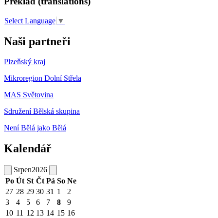
Překlad (translations)
Select Language
▼
Naši partneři
Plzeňský kraj
Mikroregion Dolní Střela
MAS Světovina
Sdružení Bělská skupina
Není Bělá jako Bělá
Kalendář
Srpen
2026
Po
Út
St
Čt
Pá
So
Ne
27
28
29
30
31
1
2
3
4
5
6
7
8
9
10
11
12
13
14
15
16