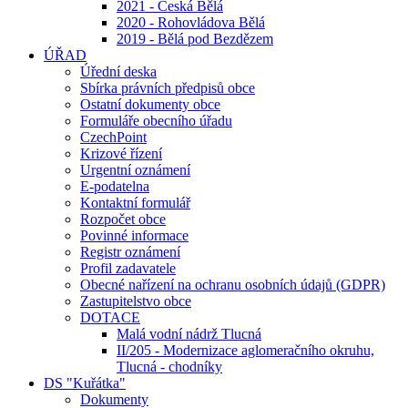
2021 - Česká Bělá
2020 - Rohovládova Bělá
2019 - Bělá pod Bezdězem
ÚŘAD
Úřední deska
Sbírka právních předpisů obce
Ostatní dokumenty obce
Formuláře obecního úřadu
CzechPoint
Krizové řízení
Urgentní oznámení
E-podatelna
Kontaktní formulář
Rozpočet obce
Povinné informace
Registr oznámení
Profil zadavatele
Obecné nařízení na ochranu osobních údajů (GDPR)
Zastupitelstvo obce
DOTACE
Malá vodní nádrž Tlucná
II/205 - Modernizace aglomeračního okruhu,
Tlucná - chodníky
DS "Kuřátka"
Dokumenty