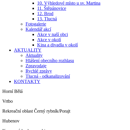
10. Výhledové místo u sv. Martina
11. Štěpánovice
12. Brod
13. Tlucná
Fotogalerie
Kalendář akcí
Akce v naší obci
Akce v okolí
Kina a divadla v okolí
AKTUALITY
Aktuality
Hlášení obecního rozhlasu
Zpravodaje
Rychlé zprávy
Tlucná - odkanalizování
KONTAKTY
Horní Bělá
Vrtbo
Rekreační oblast Černý rybník/Porajt
Hubenov