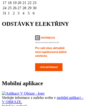
17
18
19
20
21
22
23
24
25
26
27
28
29
30
31
1
2
3
4
5
6
ODSTÁVKY ELEKTŘINY
Mobilní aplikace
Sledujte informace z našeho webu v
mobilní aplikaci –
V OBRAZE.