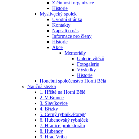
Z činnosti organizace
Historie
Myslivecký spolek
Úvodní stránka
Kontakty
Napsali o nás
Informace pro členy
Historie
Akce
Memoriály
Galerie vítězů
Fotogalerie
Výsledky
Historie
Honební společenstvo Horní Bělá
Naučná stezka
1. Hřiště na Horní Bělé
2. V Brance
3. Slavíkovice
4. Břízky
5. Černý rybník ⁄Porajt⁄
6. Hubenovský rybníček
7. Hranice protektorátu
8. Hubenov
9. Hrad Vrtba