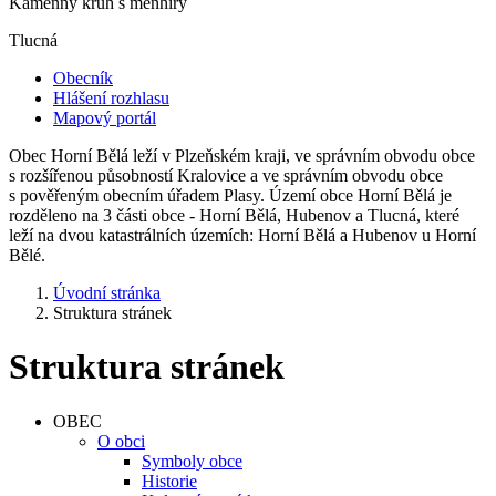
Kamenný kruh s menhiry
Tlucná
Obecník
Hlášení rozhlasu
Mapový portál
Obec Horní Bělá leží v Plzeňském kraji, ve správním obvodu obce
s rozšířenou působností Kralovice a ve správním obvodu obce
s pověřeným obecním úřadem Plasy. Území obce Horní Bělá je
rozděleno na 3 části obce - Horní Bělá, Hubenov a Tlucná, které
leží na dvou katastrálních územích: Horní Bělá a Hubenov u Horní
Bělé.
Úvodní stránka
Struktura stránek
Struktura stránek
OBEC
O obci
Symboly obce
Historie