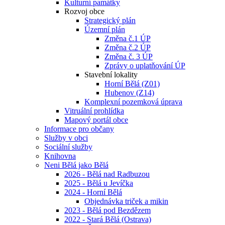
Kulturní památky
Rozvoj obce
Strategický plán
Územní plán
Změna č.1 ÚP
Změna č.2 ÚP
Změna č. 3 ÚP
Zprávy o uplatňování ÚP
Stavební lokality
Horní Bělá (Z01)
Hubenov (Z14)
Komplexní pozemková úprava
Vitruální prohlídka
Mapový portál obce
Informace pro občany
Služby v obci
Sociální služby
Knihovna
Neni Bělá jako Bělá
2026 - Bělá nad Radbuzou
2025 - Bělá u Jevíčka
2024 - Horní Bělá
Objednávka triček a mikin
2023 - Bělá pod Bezdězem
2022 - Stará Bělá (Ostrava)