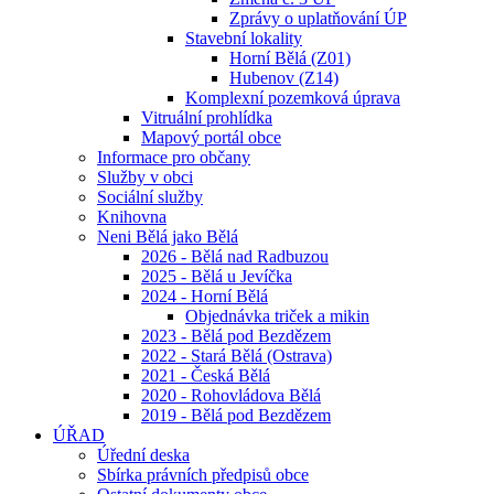
Zprávy o uplatňování ÚP
Stavební lokality
Horní Bělá (Z01)
Hubenov (Z14)
Komplexní pozemková úprava
Vitruální prohlídka
Mapový portál obce
Informace pro občany
Služby v obci
Sociální služby
Knihovna
Neni Bělá jako Bělá
2026 - Bělá nad Radbuzou
2025 - Bělá u Jevíčka
2024 - Horní Bělá
Objednávka triček a mikin
2023 - Bělá pod Bezdězem
2022 - Stará Bělá (Ostrava)
2021 - Česká Bělá
2020 - Rohovládova Bělá
2019 - Bělá pod Bezdězem
ÚŘAD
Úřední deska
Sbírka právních předpisů obce