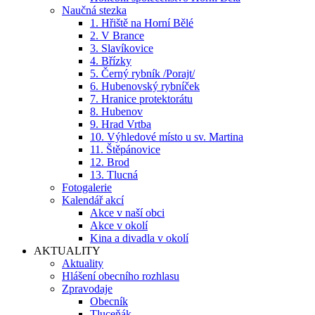
Naučná stezka
1. Hřiště na Horní Bělé
2. V Brance
3. Slavíkovice
4. Břízky
5. Černý rybník /Porajt/
6. Hubenovský rybníček
7. Hranice protektorátu
8. Hubenov
9. Hrad Vrtba
10. Výhledové místo u sv. Martina
11. Štěpánovice
12. Brod
13. Tlucná
Fotogalerie
Kalendář akcí
Akce v naší obci
Akce v okolí
Kina a divadla v okolí
AKTUALITY
Aktuality
Hlášení obecního rozhlasu
Zpravodaje
Obecník
Tluceňák