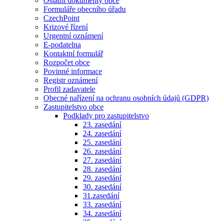
Ostatní dokumenty obce
Formuláře obecního úřadu
CzechPoint
Krizové řízení
Urgentní oznámení
E-podatelna
Kontaktní formulář
Rozpočet obce
Povinné informace
Registr oznámení
Profil zadavatele
Obecné nařízení na ochranu osobních údajů (GDPR)
Zastupitelstvo obce
Podklady pro zastupitelstvo
23. zasedání
24. zasedání
25. zasedání
26. zasedání
27. zasedání
28. zasedání
29. zasedání
30. zasedání
31.zasedání
33. zasedání
34. zasedání