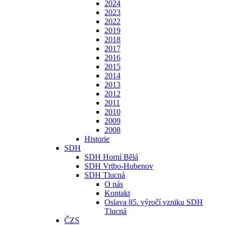
2024
2023
2022
2019
2018
2017
2016
2015
2014
2013
2012
2011
2010
2009
2008
Historie
SDH
SDH Horní Bělá
SDH Vrtbo-Hubenov
SDH Tlucná
O nás
Kontakt
Oslava 85. výročí vzniku SDH
Tlucná
ČZS