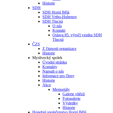
Historie
SDH
SDH Horní Bělá
SDH Vrtbo-Hubenov
SDH Tlucná
O nás
Kontakt
Oslava 85. výročí vzniku SDH
Tlucná
ČZS
Z činnosti organizace
Historie
Myslivecký spolek
Úvodní stránka
Kontakty
Napsali o nás
Informace pro členy
Historie
Akce
Memoriály
Galerie vítězů
Fotogalerie
Výsledky
Historie
Honební společenstvo Horní Bělá