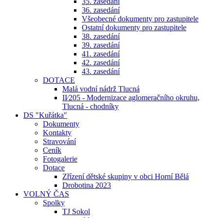
35. zasedání
36. zasedání
Všeobecné dokumenty pro zastupitele
Ostatní dokumenty pro zastupitele
38. zasedání
39. zasedání
41. zasedání
42. zasedání
43. zasedání
DOTACE
Malá vodní nádrž Tlucná
II⁄205 - Modernizace aglomeračního okruhu,
Tlucná - chodníky
DS "Kuřátka"
Dokumenty
Kontakty
Stravování
Ceník
Fotogalerie
Dotace
Zřízení dětské skupiny v obci Horní Bělá
Drobotina 2023
VOLNÝ ČAS
Spolky
TJ Sokol