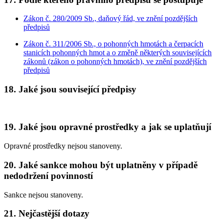
Zákon č. 280/2009 Sb., daňový řád, ve znění pozdějších
předpisů
Zákon č. 311/2006 Sb., o pohonných hmotách a čerpacích
stanicích pohonných hmot a o změně některých souvisejících
zákonů (zákon o pohonných hmotách), ve znění pozdějších
předpisů
18. Jaké jsou související předpisy
19. Jaké jsou opravné prostředky a jak se uplatňují
Opravné prostředky nejsou stanoveny.
20. Jaké sankce mohou být uplatněny v případě
nedodržení povinností
Sankce nejsou stanoveny.
21. Nejčastější dotazy