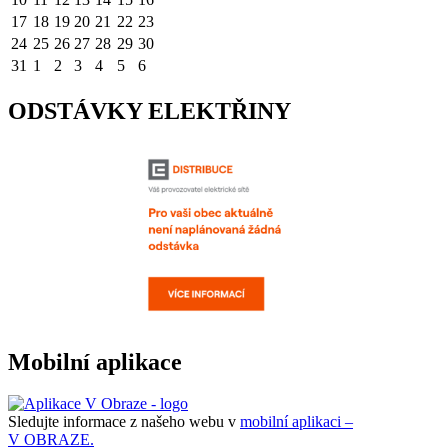
17
18
19
20
21
22
23
24
25
26
27
28
29
30
31
1
2
3
4
5
6
ODSTÁVKY ELEKTŘINY
Mobilní aplikace
Sledujte informace z našeho webu v
mobilní aplikaci –
V OBRAZE.