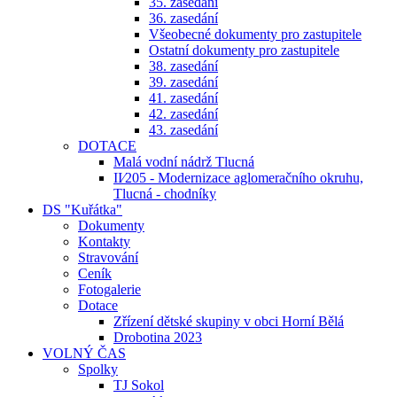
35. zasedání
36. zasedání
Všeobecné dokumenty pro zastupitele
Ostatní dokumenty pro zastupitele
38. zasedání
39. zasedání
41. zasedání
42. zasedání
43. zasedání
DOTACE
Malá vodní nádrž Tlucná
II⁄205 - Modernizace aglomeračního okruhu,
Tlucná - chodníky
DS "Kuřátka"
Dokumenty
Kontakty
Stravování
Ceník
Fotogalerie
Dotace
Zřízení dětské skupiny v obci Horní Bělá
Drobotina 2023
VOLNÝ ČAS
Spolky
TJ Sokol