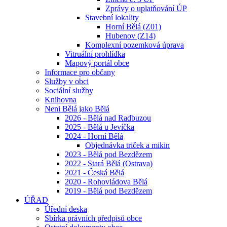
Zprávy o uplatňování ÚP
Stavební lokality
Horní Bělá (Z01)
Hubenov (Z14)
Komplexní pozemková úprava
Vitruální prohlídka
Mapový portál obce
Informace pro občany
Služby v obci
Sociální služby
Knihovna
Neni Bělá jako Bělá
2026 - Bělá nad Radbuzou
2025 - Bělá u Jevíčka
2024 - Horní Bělá
Objednávka triček a mikin
2023 - Bělá pod Bezdězem
2022 - Stará Bělá (Ostrava)
2021 - Česká Bělá
2020 - Rohovládova Bělá
2019 - Bělá pod Bezdězem
ÚŘAD
Úřední deska
Sbírka právních předpisů obce