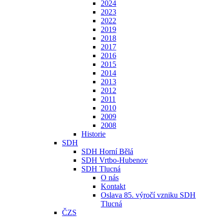
2024
2023
2022
2019
2018
2017
2016
2015
2014
2013
2012
2011
2010
2009
2008
Historie
SDH
SDH Horní Bělá
SDH Vrtbo-Hubenov
SDH Tlucná
O nás
Kontakt
Oslava 85. výročí vzniku SDH
Tlucná
ČZS