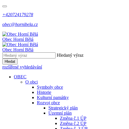
+420724179278
obec@hornibela.cz
Obec
Horní
Bělá
Obec
Horní
Bělá
Hledaný výraz
Hledat
rozšířené vyhledávání
OBEC
O obci
Symboly obce
Historie
Kulturní památky
Rozvoj obce
Strategický plán
Územní plán
Změna č.1 ÚP
Změna č.2 ÚP
Změna č. 3 ÚP