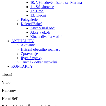
10. Výhledové místo u sv. Martina
11. Štěpánovice
12. Brod
13. Tlucná
Fotogalerie
Kalendář akcí
Akce v naší obci
Akce v okolí
Kina a divadla v okolí
AKTUALITY
Aktuality
Hlášení obecního rozhlasu
Zpravodaje
Rychlé zprávy
Tlucná - odkanalizování
KONTAKTY
Tlucná
Vrtbo
Hubenov
Horní Bělá