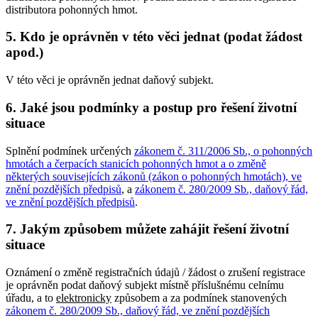
distributora pohonných hmot.
5. Kdo je oprávněn v této věci jednat (podat žádost
apod.)
V této věci je oprávněn jednat daňový subjekt.
6. Jaké jsou podmínky a postup pro řešení životní
situace
Splnění podmínek určených
zákonem č. 311/2006 Sb., o pohonných
hmotách a čerpacích stanicích pohonných hmot a o změně
některých souvisejících zákonů (zákon o pohonných hmotách), ve
znění pozdějších předpisů
, a
zákonem č. 280/2009 Sb., daňový řád,
ve znění pozdějších předpisů
.
7. Jakým způsobem můžete zahájit řešení životní
situace
Oznámení o změně registračních údajů / žádost o zrušení registrace
je oprávněn podat daňový subjekt místně příslušnému celnímu
úřadu, a to
elektronicky
způsobem a za podmínek stanovených
zákonem č. 280/2009 Sb., daňový řád, ve znění pozdějších