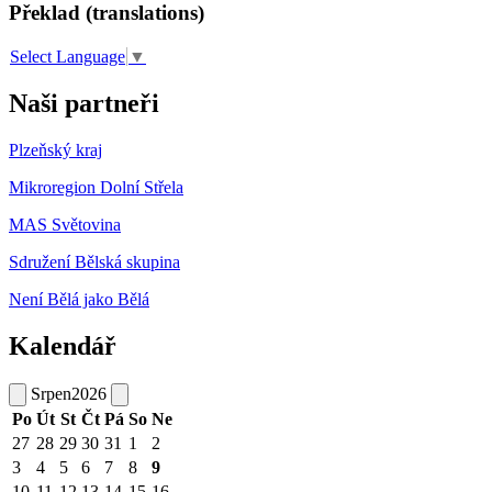
Překlad (translations)
Select Language
▼
Naši partneři
Plzeňský kraj
Mikroregion Dolní Střela
MAS Světovina
Sdružení Bělská skupina
Není Bělá jako Bělá
Kalendář
Srpen
2026
Po
Út
St
Čt
Pá
So
Ne
27
28
29
30
31
1
2
3
4
5
6
7
8
9
10
11
12
13
14
15
16