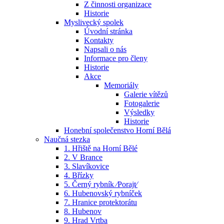
Z činnosti organizace
Historie
Myslivecký spolek
Úvodní stránka
Kontakty
Napsali o nás
Informace pro členy
Historie
Akce
Memoriály
Galerie vítězů
Fotogalerie
Výsledky
Historie
Honební společenstvo Horní Bělá
Naučná stezka
1. Hřiště na Horní Bělé
2. V Brance
3. Slavíkovice
4. Břízky
5. Černý rybník ⁄Porajt⁄
6. Hubenovský rybníček
7. Hranice protektorátu
8. Hubenov
9. Hrad Vrtba