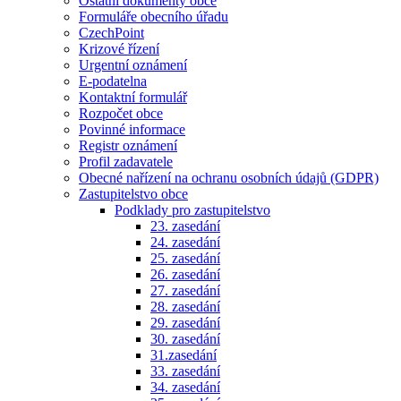
Ostatní dokumenty obce
Formuláře obecního úřadu
CzechPoint
Krizové řízení
Urgentní oznámení
E-podatelna
Kontaktní formulář
Rozpočet obce
Povinné informace
Registr oznámení
Profil zadavatele
Obecné nařízení na ochranu osobních údajů (GDPR)
Zastupitelstvo obce
Podklady pro zastupitelstvo
23. zasedání
24. zasedání
25. zasedání
26. zasedání
27. zasedání
28. zasedání
29. zasedání
30. zasedání
31.zasedání
33. zasedání
34. zasedání