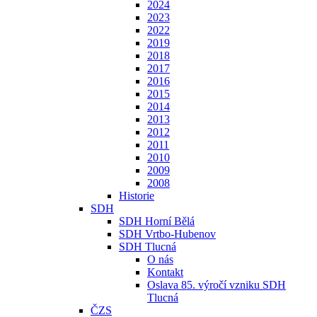
2024
2023
2022
2019
2018
2017
2016
2015
2014
2013
2012
2011
2010
2009
2008
Historie
SDH
SDH Horní Bělá
SDH Vrtbo-Hubenov
SDH Tlucná
O nás
Kontakt
Oslava 85. výročí vzniku SDH
Tlucná
ČZS