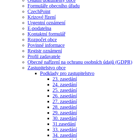
Ostatní dokumenty obce
Formuláře obecního úřadu
CzechPoint
Krizové řízení
Urgentní oznámení
E-podatelna
Kontaktní formulář
Rozpočet obce
Povinné informace
Registr oznámení
Profil zadavatele
Obecné nařízení na ochranu osobních údajů (GDPR)
Zastupitelstvo obce
Podklady pro zastupitelstvo
23. zasedání
24. zasedání
25. zasedání
26. zasedání
27. zasedání
28. zasedání
29. zasedání
30. zasedání
31.zasedání
33. zasedání
34. zasedání