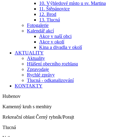
10. Výhledové místo u sv. Martina
11. Štěpánovice
12. Brod
13. Tlucná
Fotogalerie
Kalendář akcí
Akce v naší obci
Akce v okolí
Kina a divadla v okolí
AKTUALITY
Aktuality
Hlášení obecního rozhlasu
Zpravodaje
Rychlé zprávy
Tlucná - odkanalizování
KONTAKTY
Hubenov
Kamenný kruh s menhiry
Rekreační oblast Černý rybník/Porajt
Tlucná