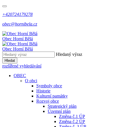
+420724179278
obec@hornibela.cz
Obec
Horní
Bělá
Obec
Horní
Bělá
Hledaný výraz
Hledat
rozšířené vyhledávání
OBEC
O obci
Symboly obce
Historie
Kulturní památky
Rozvoj obce
Strategický plán
Územní plán
Změna č.1 ÚP
Změna č.2 ÚP
Změna č. 3 ÚP