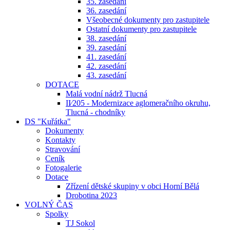
35. zasedání
36. zasedání
Všeobecné dokumenty pro zastupitele
Ostatní dokumenty pro zastupitele
38. zasedání
39. zasedání
41. zasedání
42. zasedání
43. zasedání
DOTACE
Malá vodní nádrž Tlucná
II⁄205 - Modernizace aglomeračního okruhu,
Tlucná - chodníky
DS "Kuřátka"
Dokumenty
Kontakty
Stravování
Ceník
Fotogalerie
Dotace
Zřízení dětské skupiny v obci Horní Bělá
Drobotina 2023
VOLNÝ ČAS
Spolky
TJ Sokol