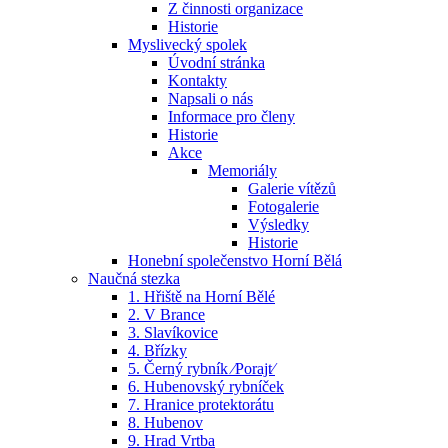
Z činnosti organizace
Historie
Myslivecký spolek
Úvodní stránka
Kontakty
Napsali o nás
Informace pro členy
Historie
Akce
Memoriály
Galerie vítězů
Fotogalerie
Výsledky
Historie
Honební společenstvo Horní Bělá
Naučná stezka
1. Hřiště na Horní Bělé
2. V Brance
3. Slavíkovice
4. Břízky
5. Černý rybník ⁄Porajt⁄
6. Hubenovský rybníček
7. Hranice protektorátu
8. Hubenov
9. Hrad Vrtba