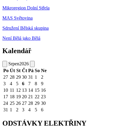
Mikroregion Dolní Střela
MAS Světovina
Sdružení Bělská skupina
Není Bělá jako Bělá
Kalendář
Srpen
2026
Po
Út
St
Čt
Pá
So
Ne
27
28
29
30
31
1
2
3
4
5
6
7
8
9
10
11
12
13
14
15
16
17
18
19
20
21
22
23
24
25
26
27
28
29
30
31
1
2
3
4
5
6
ODSTÁVKY ELEKTŘINY