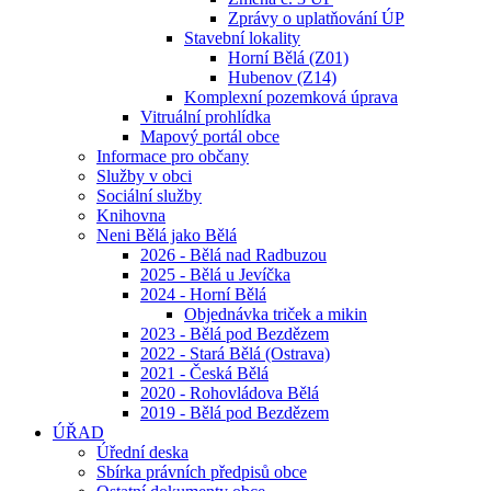
Zprávy o uplatňování ÚP
Stavební lokality
Horní Bělá (Z01)
Hubenov (Z14)
Komplexní pozemková úprava
Vitruální prohlídka
Mapový portál obce
Informace pro občany
Služby v obci
Sociální služby
Knihovna
Neni Bělá jako Bělá
2026 - Bělá nad Radbuzou
2025 - Bělá u Jevíčka
2024 - Horní Bělá
Objednávka triček a mikin
2023 - Bělá pod Bezdězem
2022 - Stará Bělá (Ostrava)
2021 - Česká Bělá
2020 - Rohovládova Bělá
2019 - Bělá pod Bezdězem
ÚŘAD
Úřední deska
Sbírka právních předpisů obce