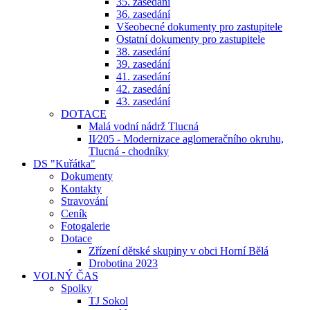
35. zasedání
36. zasedání
Všeobecné dokumenty pro zastupitele
Ostatní dokumenty pro zastupitele
38. zasedání
39. zasedání
41. zasedání
42. zasedání
43. zasedání
DOTACE
Malá vodní nádrž Tlucná
II⁄205 - Modernizace aglomeračního okruhu,
Tlucná - chodníky
DS "Kuřátka"
Dokumenty
Kontakty
Stravování
Ceník
Fotogalerie
Dotace
Zřízení dětské skupiny v obci Horní Bělá
Drobotina 2023
VOLNÝ ČAS
Spolky
TJ Sokol