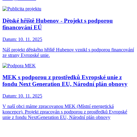
Dětské hřiště Hubenov - Projekt s podporou
financování EÚ
Datum:
10. 11. 2025
Náš projekt dětského hřiště Hubenov vznikl s podporou financování
ze strany Evropské unie.
MEK s podporou z prostředků Evropské unie z
fondu Next Generation EU, Národní plán obnovy
Datum:
10. 11. 2025
V naší obci máme zpracovanou MEK (Místní energetická
koncepce). Projekt zpracován s podporou z prostředků Evropské
unie z fondu NextGeneration EU, Národní plán obnovy