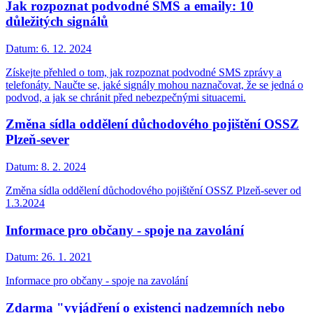
Jak rozpoznat podvodné SMS a emaily: 10
důležitých signálů
Datum:
6. 12. 2024
Získejte přehled o tom, jak rozpoznat podvodné SMS zprávy a
telefonáty. Naučte se, jaké signály mohou naznačovat, že se jedná o
podvod, a jak se chránit před nebezpečnými situacemi.
Změna sídla oddělení důchodového pojištění OSSZ
Plzeň-sever
Datum:
8. 2. 2024
Změna sídla oddělení důchodového pojištění OSSZ Plzeň-sever od
1.3.2024
Informace pro občany - spoje na zavolání
Datum:
26. 1. 2021
Informace pro občany - spoje na zavolání
Zdarma "vyjádření o existenci nadzemních nebo