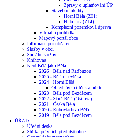
Zprávy o uplatňování ÚP
Stavební lokality
Horní Bělá (Z01)
Hubenov (Z14)
Komplexní pozemková úprava
Vitruální prohlídka
Mapový portál obce
Informace pro občany
Služby v obci
Sociální služby
Knihovna
Neni Bělá jako Bělá
2026 - Bělá nad Radbuzou
2025 - Bělá u Jevíčka
2024 - Horní Bělá
Objednávka triček a mikin
2023 - Bělá pod Bezdězem
2022 - Stará Bělá (Ostrava)
2021 - Česká Bělá
2020 - Rohovládova Bělá
2019 - Bělá pod Bezdězem
ÚŘAD
Úřední deska
Sbírka právních předpisů obce