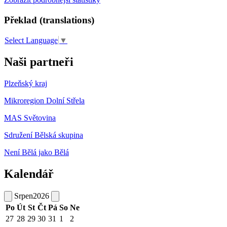
Překlad (translations)
Select Language
▼
Naši partneři
Plzeňský kraj
Mikroregion Dolní Střela
MAS Světovina
Sdružení Bělská skupina
Není Bělá jako Bělá
Kalendář
Srpen
2026
Po
Út
St
Čt
Pá
So
Ne
27
28
29
30
31
1
2