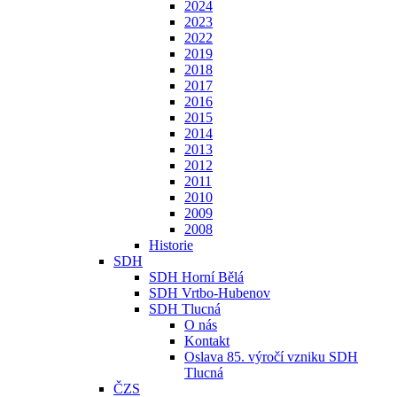
2024
2023
2022
2019
2018
2017
2016
2015
2014
2013
2012
2011
2010
2009
2008
Historie
SDH
SDH Horní Bělá
SDH Vrtbo-Hubenov
SDH Tlucná
O nás
Kontakt
Oslava 85. výročí vzniku SDH
Tlucná
ČZS