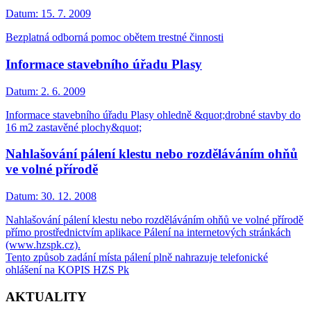
Datum:
15. 7. 2009
Bezplatná odborná pomoc obětem trestné činnosti
Informace stavebního úřadu Plasy
Datum:
2. 6. 2009
Informace stavebního úřadu Plasy ohledně &quot;drobné stavby do
16 m2 zastavěné plochy&quot;
Nahlašování pálení klestu nebo rozděláváním ohňů
ve volné přírodě
Datum:
30. 12. 2008
Nahlašování pálení klestu nebo rozděláváním ohňů ve volné přírodě
přímo prostřednictvím aplikace Pálení na internetových stránkách
(www.hzspk.cz).
Tento způsob zadání místa pálení plně nahrazuje telefonické
ohlášení na KOPIS HZS Pk
AKTUALITY