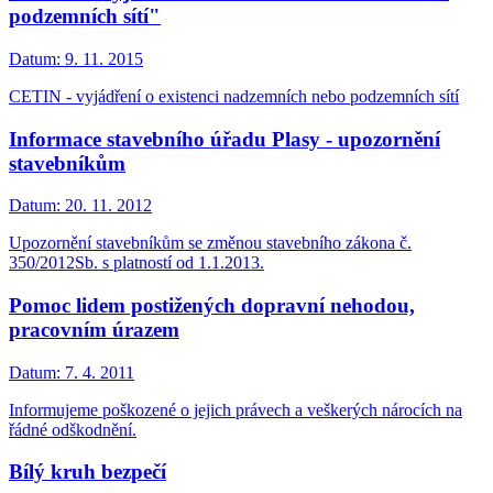
podzemních sítí"
Datum:
9. 11. 2015
CETIN - vyjádření o existenci nadzemních nebo podzemních sítí
Informace stavebního úřadu Plasy - upozornění
stavebníkům
Datum:
20. 11. 2012
Upozornění stavebníkům se změnou stavebního zákona č.
350/2012Sb. s platností od 1.1.2013.
Pomoc lidem postižených dopravní nehodou,
pracovním úrazem
Datum:
7. 4. 2011
Informujeme poškozené o jejich právech a veškerých nárocích na
řádné odškodnění.
Bílý kruh bezpečí