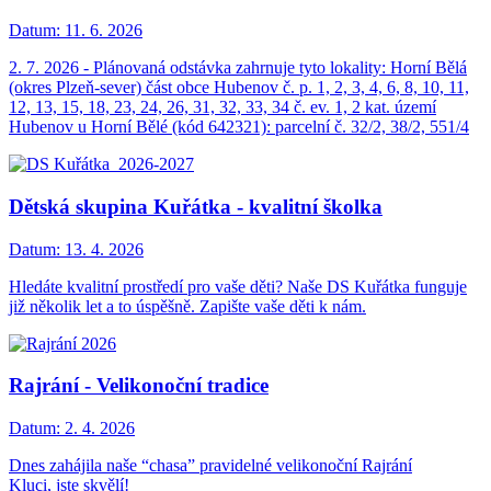
Datum:
11. 6. 2026
2. 7. 2026 - Plánovaná odstávka zahrnuje tyto lokality: Horní Bělá
(okres Plzeň-sever) část obce Hubenov č. p. 1, 2, 3, 4, 6, 8, 10, 11,
12, 13, 15, 18, 23, 24, 26, 31, 32, 33, 34 č. ev. 1, 2 kat. území
Hubenov u Horní Bělé (kód 642321): parcelní č. 32/2, 38/2, 551/4
Dětská skupina Kuřátka - kvalitní školka
Datum:
13. 4. 2026
Hledáte kvalitní prostředí pro vaše děti? Naše DS Kuřátka funguje
již několik let a to úspěšně. Zapište vaše děti k nám.
Rajrání - Velikonoční tradice
Datum:
2. 4. 2026
Dnes zahájila naše “chasa” pravidelné velikonoční Rajrání
Kluci, jste skvělí!