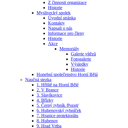
Z činnosti organizace
Historie
Myslivecký spolek
Úvodní stránka
Kontakty
Napsali o nás
Informace pro členy
Historie
Akce
Memoriály
Galerie vítězů
Fotogalerie
Výsledky
Historie
Honební společenstvo Horní Bělá
Naučná stezka
1. Hřiště na Horní Bělé
2. V Brance
3. Slavíkovice
4. Břízky
5. Černý rybník ⁄Porajt⁄
6. Hubenovský rybníček
7. Hranice protektorátu
8. Hubenov
9. Hrad Vrtba