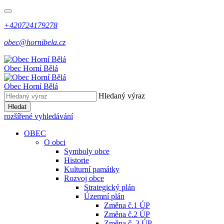
+420724179278
obec@hornibela.cz
Obec
Horní
Bělá
Obec
Horní
Bělá
Hledaný výraz
Hledat
rozšířené vyhledávání
OBEC
O obci
Symboly obce
Historie
Kulturní památky
Rozvoj obce
Strategický plán
Územní plán
Změna č.1 ÚP
Změna č.2 ÚP
Změna č. 3 ÚP