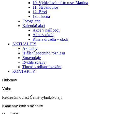
10. Výhledové místo u sv. Martina
11. Štěpánovice
12. Brod
13. Tlucná
Fotogalerie
Kalendář akcí
Akce v naší obci
Akce v okolí
Kina a divadla v okolí
AKTUALITY
Aktuality
Hlášení obecního rozhlasu
Zpravodaje
Rychlé zprávy
Tlucná - odkanalizování
KONTAKTY
Hubenov
Vrtbo
Rekreační oblast Černý rybník/Porajt
Kamenný kruh s menhiry