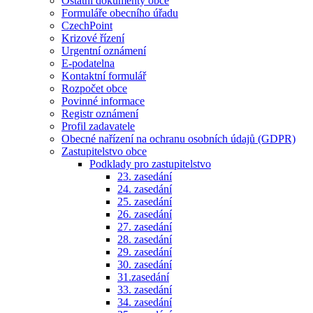
Ostatní dokumenty obce
Formuláře obecního úřadu
CzechPoint
Krizové řízení
Urgentní oznámení
E-podatelna
Kontaktní formulář
Rozpočet obce
Povinné informace
Registr oznámení
Profil zadavatele
Obecné nařízení na ochranu osobních údajů (GDPR)
Zastupitelstvo obce
Podklady pro zastupitelstvo
23. zasedání
24. zasedání
25. zasedání
26. zasedání
27. zasedání
28. zasedání
29. zasedání
30. zasedání
31.zasedání
33. zasedání
34. zasedání