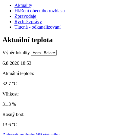
Aktuality
Hlášení obecního rozhlasu
Zpravodaje
Rychlé zprávy
Tlucná - odkanalizování
Aktuální teplota
Výběr lokality
6.8.2026 18:53
Aktuální teplota:
32.7 °C
Vlhkost:
31.3 %
Rosný bod:
13.6 °C
Zobrazit podrobnější statistiky