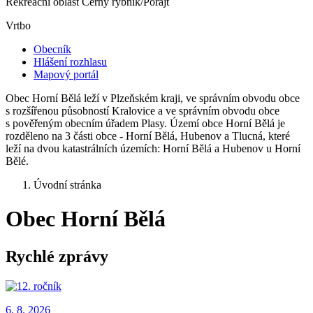
Rekreační oblast Černý rybník/Porajt
Vrtbo
Obecník
Hlášení rozhlasu
Mapový portál
Obec Horní Bělá leží v Plzeňském kraji, ve správním obvodu obce
s rozšířenou působností Kralovice a ve správním obvodu obce
s pověřeným obecním úřadem Plasy. Území obce Horní Bělá je
rozděleno na 3 části obce - Horní Bělá, Hubenov a Tlucná, které
leží na dvou katastrálních územích: Horní Bělá a Hubenov u Horní
Bělé.
Úvodní stránka
Obec Horní Bělá
Rychlé zprávy
6. 8.
2026