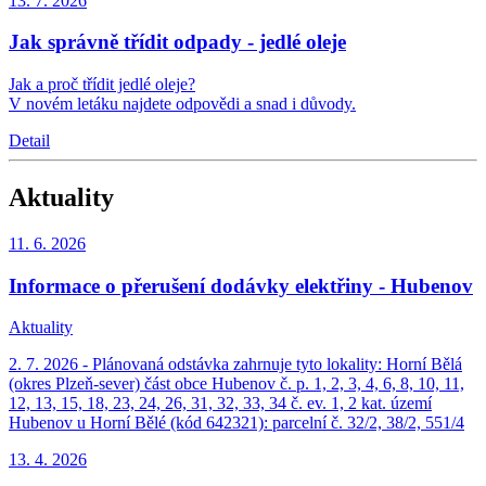
13. 7.
2026
Jak správně třídit odpady - jedlé oleje
Jak a proč třídit jedlé oleje?
V novém letáku najdete odpovědi a snad i důvody.
Detail
Aktuality
11. 6.
2026
Informace o přerušení dodávky elektřiny - Hubenov
Aktuality
2. 7. 2026 - Plánovaná odstávka zahrnuje tyto lokality: Horní Bělá
(okres Plzeň-sever) část obce Hubenov č. p. 1, 2, 3, 4, 6, 8, 10, 11,
12, 13, 15, 18, 23, 24, 26, 31, 32, 33, 34 č. ev. 1, 2 kat. území
Hubenov u Horní Bělé (kód 642321): parcelní č. 32/2, 38/2, 551/4
13. 4.
2026