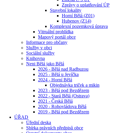
Zprávy o uplatňování ÚP
Stavební lokality
Horní Bělá (Z01)
Hubenov (Z14)
Komplexní pozemková úprava
Vitruální prohlídka
Mapový portál obce
Informace pro občany
Služby v obci
Sociální služby
Knihovna
Neni Bělá jako Bělá
2026 - Bělá nad Radbuzou
2025 - Bělá u Jevíčka
2024 - Horní Bělá
Objednávka triček a mikin
2023 - Bělá pod Bezdězem
2022 - Stará Bělá (Ostrava)
2021 - Česká Bělá
2020 - Rohovládova Bělá
2019 - Bělá pod Bezdězem
ÚŘAD
Úřední deska
Sbírka právních předpisů obce