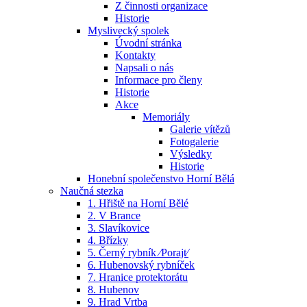
Z činnosti organizace
Historie
Myslivecký spolek
Úvodní stránka
Kontakty
Napsali o nás
Informace pro členy
Historie
Akce
Memoriály
Galerie vítězů
Fotogalerie
Výsledky
Historie
Honební společenstvo Horní Bělá
Naučná stezka
1. Hřiště na Horní Bělé
2. V Brance
3. Slavíkovice
4. Břízky
5. Černý rybník ⁄Porajt⁄
6. Hubenovský rybníček
7. Hranice protektorátu
8. Hubenov
9. Hrad Vrtba