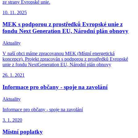
ze strany Evropské unie.
10. 11.
2025
MEK s podporou z prostředků Evropské unie z
fondu Next Generation EU, Národní plán obnovy
Aktuality
V naší obci máme zpracovanou MEK (Místní energetická
koncepce). Projekt zpracován s podporou z prostředků Evropské
unie z fondu NextGeneration EU, Národní plán obnovy
26. 1.
2021
Informace pro občany - spoje na zavolání
Aktuality
Informace pro občany - spoje na zavolání
3. 1.
2020
Místní poplatky