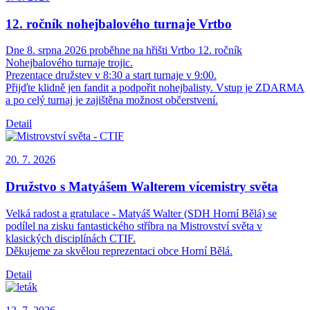
12. ročník nohejbalového turnaje Vrtbo
Dne 8. srpna 2026 proběhne na hřišti Vrtbo 12. ročník
Nohejbalového turnaje trojic.
Prezentace družstev v 8:30 a start turnaje v 9:00.
Přijďte klidně jen fandit a podpořit nohejbalisty. Vstup je ZDARMA
a po celý turnaj je zajištěna možnost občerstvení.
Detail
20. 7.
2026
Družstvo s Matyášem Walterem vícemistry světa
Velká radost a gratulace - Matyáš Walter (SDH Horní Bělá) se
podílel na zisku fantastického stříbra na Mistrovství světa v
klasických disciplínách CTIF.
Děkujeme za skvělou reprezentaci obce Horní Bělá.
Detail