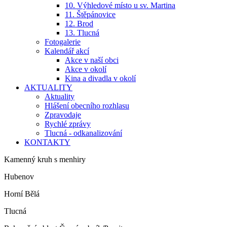
10. Výhledové místo u sv. Martina
11. Štěpánovice
12. Brod
13. Tlucná
Fotogalerie
Kalendář akcí
Akce v naší obci
Akce v okolí
Kina a divadla v okolí
AKTUALITY
Aktuality
Hlášení obecního rozhlasu
Zpravodaje
Rychlé zprávy
Tlucná - odkanalizování
KONTAKTY
Kamenný kruh s menhiry
Hubenov
Horní Bělá
Tlucná