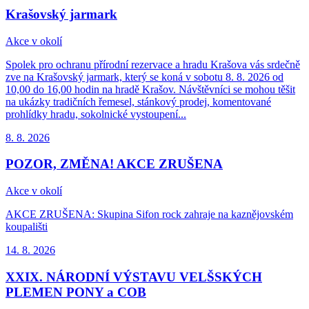
Krašovský jarmark
Akce v okolí
Spolek pro ochranu přírodní rezervace a hradu Krašova vás srdečně
zve na Krašovský jarmark, který se koná v sobotu 8. 8. 2026 od
10,00 do 16,00 hodin na hradě Krašov. Návštěvníci se mohou těšit
na ukázky tradičních řemesel, stánkový prodej, komentované
prohlídky hradu, sokolnické vystoupení...
8. 8.
2026
POZOR, ZMĚNA! AKCE ZRUŠENA
Akce v okolí
AKCE ZRUŠENA: Skupina Sifon rock zahraje na kaznějovském
koupališti
14. 8.
2026
XXIX. NÁRODNÍ VÝSTAVU VELŠSKÝCH
PLEMEN PONY a COB