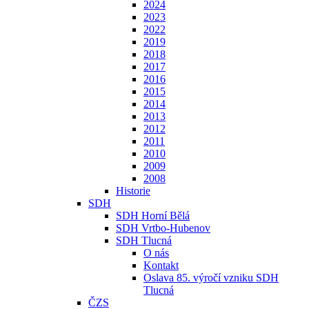
2024
2023
2022
2019
2018
2017
2016
2015
2014
2013
2012
2011
2010
2009
2008
Historie
SDH
SDH Horní Bělá
SDH Vrtbo-Hubenov
SDH Tlucná
O nás
Kontakt
Oslava 85. výročí vzniku SDH
Tlucná
ČZS