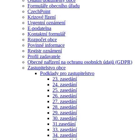
Ostatní dokumenty obce
Formuláře obecního úřadu
CzechPoint
Krizové řízení
Urgentní oznámení
E-podatelna
Kontaktní formulář
Rozpočet obce
Povinné informace
Registr oznámení
Profil zadavatele
Obecné nařízení na ochranu osobních údajů (GDPR)
Zastupitelstvo obce
Podklady pro zastupitelstvo
23. zasedání
24. zasedání
25. zasedání
26. zasedání
27. zasedání
28. zasedání
29. zasedání
30. zasedání
31.zasedání
33. zasedání
34. zasedání