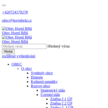
+420724179278
obec@hornibela.cz
Obec
Horní
Bělá
Obec
Horní
Bělá
Hledaný výraz
Hledat
rozšířené vyhledávání
OBEC
O obci
Symboly obce
Historie
Kulturní památky
Rozvoj obce
Strategický plán
Územní plán
Změna č.1 ÚP
Změna č.2 ÚP
Změna č. 3 ÚP