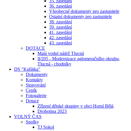
35. zasedání
36. zasedání
Všeobecné dokumenty pro zastupitele
Ostatní dokumenty pro zastupitele
38. zasedání
39. zasedání
41. zasedání
42. zasedání
43. zasedání
DOTACE
Malá vodní nádrž Tlucná
II⁄205 - Modernizace aglomeračního okruhu,
Tlucná - chodníky
DS "Kuřátka"
Dokumenty
Kontakty
Stravování
Ceník
Fotogalerie
Dotace
Zřízení dětské skupiny v obci Horní Bělá
Drobotina 2023
VOLNÝ ČAS
Spolky
TJ Sokol