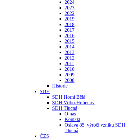
2024
2023
2022
2019
2018
2017
2016
2015
2014
2013
2012
2011
2010
2009
2008
Historie
SDH
SDH Horní Bělá
SDH Vrtbo-Hubenov
SDH Tlucná
O nás
Kontakt
Oslava 85. výročí vzniku SDH
Tlucná
ČZS