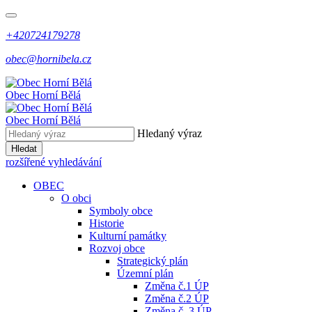
+420724179278
obec@hornibela.cz
Obec
Horní
Bělá
Obec
Horní
Bělá
Hledaný výraz
Hledat
rozšířené vyhledávání
OBEC
O obci
Symboly obce
Historie
Kulturní památky
Rozvoj obce
Strategický plán
Územní plán
Změna č.1 ÚP
Změna č.2 ÚP
Změna č. 3 ÚP