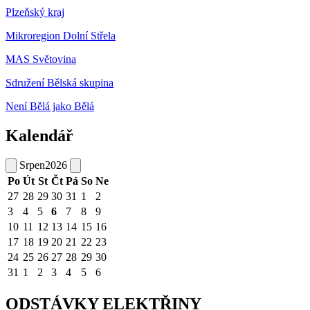
Plzeňský kraj
Mikroregion Dolní Střela
MAS Světovina
Sdružení Bělská skupina
Není Bělá jako Bělá
Kalendář
Srpen
2026
Po
Út
St
Čt
Pá
So
Ne
27
28
29
30
31
1
2
3
4
5
6
7
8
9
10
11
12
13
14
15
16
17
18
19
20
21
22
23
24
25
26
27
28
29
30
31
1
2
3
4
5
6
ODSTÁVKY ELEKTŘINY