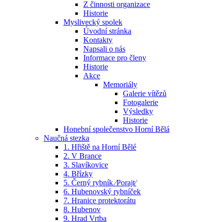
Z činnosti organizace
Historie
Myslivecký spolek
Úvodní stránka
Kontakty
Napsali o nás
Informace pro členy
Historie
Akce
Memoriály
Galerie vítězů
Fotogalerie
Výsledky
Historie
Honební společenstvo Horní Bělá
Naučná stezka
1. Hřiště na Horní Bělé
2. V Brance
3. Slavíkovice
4. Břízky
5. Černý rybník ⁄Porajt⁄
6. Hubenovský rybníček
7. Hranice protektorátu
8. Hubenov
9. Hrad Vrtba