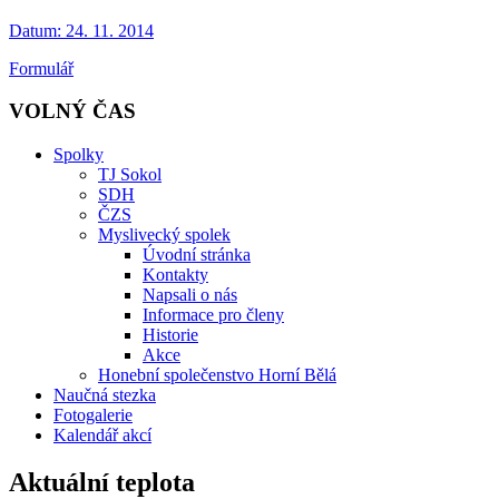
Datum:
24. 11. 2014
Formulář
VOLNÝ ČAS
Spolky
TJ Sokol
SDH
ČZS
Myslivecký spolek
Úvodní stránka
Kontakty
Napsali o nás
Informace pro členy
Historie
Akce
Honební společenstvo Horní Bělá
Naučná stezka
Fotogalerie
Kalendář akcí
Aktuální teplota