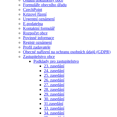
Ostatní dokumenty obce
Formuláře obecního úřadu
CzechPoint
Krizové řízení
Urgentní oznámení
E-podatelna
Kontaktní formulář
Rozpočet obce
Povinné informace
Registr oznámení
Profil zadavatele
Obecné nařízení na ochranu osobních údajů (GDPR)
Zastupitelstvo obce
Podklady pro zastupitelstvo
23. zasedání
24. zasedání
25. zasedání
26. zasedání
27. zasedání
28. zasedání
29. zasedání
30. zasedání
31.zasedání
33. zasedání
34. zasedání