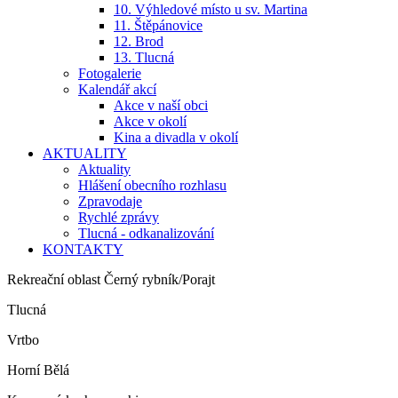
10. Výhledové místo u sv. Martina
11. Štěpánovice
12. Brod
13. Tlucná
Fotogalerie
Kalendář akcí
Akce v naší obci
Akce v okolí
Kina a divadla v okolí
AKTUALITY
Aktuality
Hlášení obecního rozhlasu
Zpravodaje
Rychlé zprávy
Tlucná - odkanalizování
KONTAKTY
Rekreační oblast Černý rybník/Porajt
Tlucná
Vrtbo
Horní Bělá