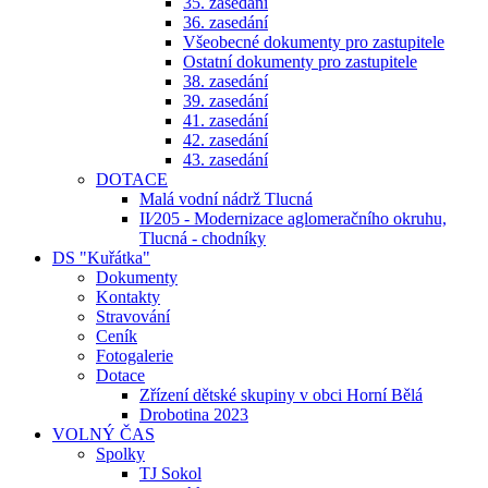
35. zasedání
36. zasedání
Všeobecné dokumenty pro zastupitele
Ostatní dokumenty pro zastupitele
38. zasedání
39. zasedání
41. zasedání
42. zasedání
43. zasedání
DOTACE
Malá vodní nádrž Tlucná
II⁄205 - Modernizace aglomeračního okruhu,
Tlucná - chodníky
DS "Kuřátka"
Dokumenty
Kontakty
Stravování
Ceník
Fotogalerie
Dotace
Zřízení dětské skupiny v obci Horní Bělá
Drobotina 2023
VOLNÝ ČAS
Spolky
TJ Sokol