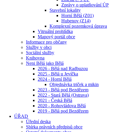
Zprávy o uplatňování ÚP
Stavební lokality
Horní Bělá (Z01)
Hubenov (Z14)
Komplexní pozemková úprava
Vitruální prohlídka
Mapový portál obce
Informace pro občany
Služby v obci
Sociální služby
Knihovna
Neni Bělá jako Bělá
2026 - Bělá nad Radbuzou
2025 - Bělá u Jevíčka
2024 - Horní Bělá
Objednávka triček a mikin
2023 - Bělá pod Bezdězem
2022 - Stará Bělá (Ostrava)
2021 - Česká Bělá
2020 - Rohovládova Bělá
2019 - Bělá pod Bezdězem
ÚŘAD
Úřední deska
Sbírka právních předpisů obce