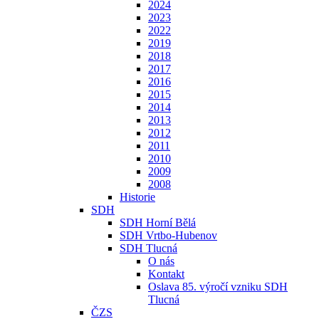
2024
2023
2022
2019
2018
2017
2016
2015
2014
2013
2012
2011
2010
2009
2008
Historie
SDH
SDH Horní Bělá
SDH Vrtbo-Hubenov
SDH Tlucná
O nás
Kontakt
Oslava 85. výročí vzniku SDH
Tlucná
ČZS