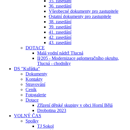
35. zasedání
36. zasedání
Všeobecné dokumenty pro zastupitele
Ostatní dokumenty pro zastupitele
38. zasedání
39. zasedání
41. zasedání
42. zasedání
43. zasedání
DOTACE
Malá vodní nádrž Tlucná
II⁄205 - Modernizace aglomeračního okruhu,
Tlucná - chodníky
DS "Kuřátka"
Dokumenty
Kontakty
Stravování
Ceník
Fotogalerie
Dotace
Zřízení dětské skupiny v obci Horní Bělá
Drobotina 2023
VOLNÝ ČAS
Spolky
TJ Sokol