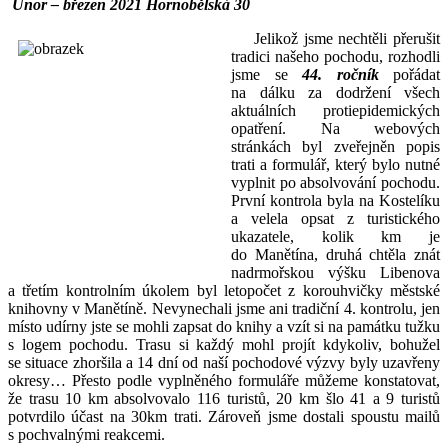
Únor – březen 2021 Hornobělská 30
Jelikož jsme nechtěli přerušit
tradici našeho pochodu, rozhodli
jsme se
44. ročník
pořádat
na dálku za dodržení všech
aktuálních protiepidemických
opatření. Na webových
stránkách byl zveřejněn popis
trati a formulář, který bylo nutné
vyplnit po absolvování pochodu.
První kontrola byla na Kostelíku
a velela opsat z turistického
ukazatele, kolik km je
do Manětína, druhá chtěla znát
nadrmořskou výšku Libenova
a třetím kontrolním úkolem byl letopočet z korouhvičky městské
knihovny v Manětíně. Nevynechali jsme ani tradiční 4. kontrolu, jen
místo udírny jste se mohli zapsat do knihy a vzít si na památku tužku
s logem pochodu. Trasu si každý mohl projít kdykoliv, bohužel
se situace zhoršila a 14 dní od naší pochodové výzvy byly uzavřeny
okresy… Přesto podle vyplněného formuláře můžeme konstatovat,
že trasu 10 km absolvovalo 116 turistů, 20 km šlo 41 a 9 turistů
potvrdilo účast na 30km trati. Zároveň jsme dostali spoustu mailů
s pochvalnými reakcemi.