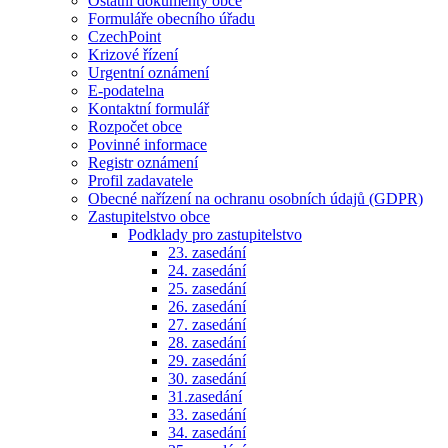
Ostatní dokumenty obce
Formuláře obecního úřadu
CzechPoint
Krizové řízení
Urgentní oznámení
E-podatelna
Kontaktní formulář
Rozpočet obce
Povinné informace
Registr oznámení
Profil zadavatele
Obecné nařízení na ochranu osobních údajů (GDPR)
Zastupitelstvo obce
Podklady pro zastupitelstvo
23. zasedání
24. zasedání
25. zasedání
26. zasedání
27. zasedání
28. zasedání
29. zasedání
30. zasedání
31.zasedání
33. zasedání
34. zasedání