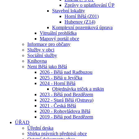
Zprávy o uplatňování ÚP
Stavební lokality
Horní Bělá (Z01)
Hubenov (Z14)
Komplexní pozemková úprava
Vitruální prohlídka
Mapový portál obce
Informace pro občany
Služby v obci
Sociální služby
Knihovna
Neni Bělá jako Bělá
2026 - Bělá nad Radbuzou
2025 - Bělá u Jevíčka
2024 - Horní Bělá
Objednávka triček a mikin
2023 - Bělá pod Bezdězem
2022 - Stará Bělá (Ostrava)
2021 - Česká Bělá
2020 - Rohovládova Bělá
2019 - Bělá pod Bezdězem
ÚŘAD
Úřední deska
Sbírka právních předpisů obce