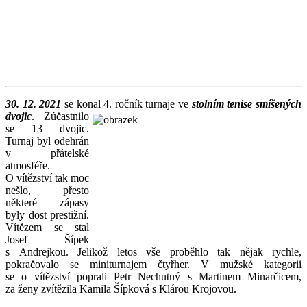
30. 12. 2021
se konal 4. ročník turnaje ve
stolním tenise smíšených
dvojic
. Zúčastnilo
se 13 dvojic.
Turnaj byl odehrán
v přátelské
atmosféře.
O vítězství tak moc
nešlo, přesto
některé zápasy
byly dost prestižní.
Vítězem se stal
Josef Šípek
s Andrejkou. Jelikož letos vše proběhlo tak nějak rychle,
pokračovalo se miniturnajem čtyřher. V mužské kategorii
se o vítězství poprali Petr Nechutný s Martinem Minarčicem,
za ženy zvítězila Kamila Šípková s Klárou Krojovou.