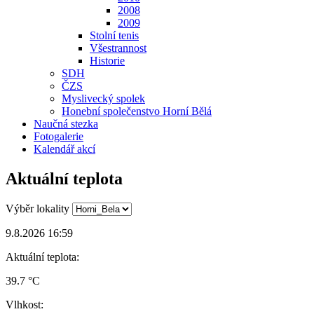
2008
2009
Stolní tenis
Všestrannost
Historie
SDH
ČZS
Myslivecký spolek
Honební společenstvo Horní Bělá
Naučná stezka
Fotogalerie
Kalendář akcí
Aktuální teplota
Výběr lokality
9.8.2026 16:59
Aktuální teplota:
39.7 °C
Vlhkost: