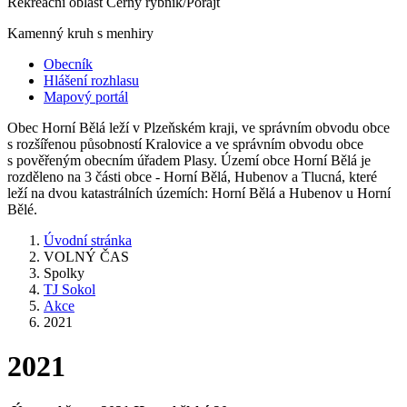
Rekreační oblast Černý rybník/Porajt
Kamenný kruh s menhiry
Obecník
Hlášení rozhlasu
Mapový portál
Obec Horní Bělá leží v Plzeňském kraji, ve správním obvodu obce
s rozšířenou působností Kralovice a ve správním obvodu obce
s pověřeným obecním úřadem Plasy. Území obce Horní Bělá je
rozděleno na 3 části obce - Horní Bělá, Hubenov a Tlucná, které
leží na dvou katastrálních územích: Horní Bělá a Hubenov u Horní
Bělé.
Úvodní stránka
VOLNÝ ČAS
Spolky
TJ Sokol
Akce
2021
2021