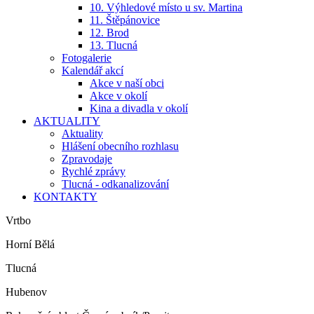
10. Výhledové místo u sv. Martina
11. Štěpánovice
12. Brod
13. Tlucná
Fotogalerie
Kalendář akcí
Akce v naší obci
Akce v okolí
Kina a divadla v okolí
AKTUALITY
Aktuality
Hlášení obecního rozhlasu
Zpravodaje
Rychlé zprávy
Tlucná - odkanalizování
KONTAKTY
Vrtbo
Horní Bělá
Tlucná
Hubenov