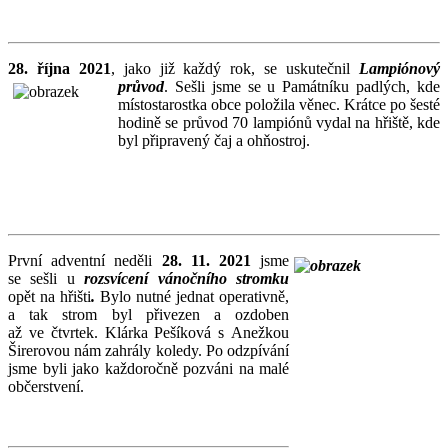
28. října 2021
, jako již každý rok, se uskutečnil
Lampiónový
průvod
. Sešli jsme se u Památníku
padlých, kde
místostarostka obce položila věnec. Krátce po šesté
hodině se průvod 70 lampiónů vydal na hřiště, kde
byl připravený čaj a ohňostroj.
První adventní neděli
28. 11. 2021
jsme
se sešli u
rozsvícení vánočního stromku
opět na hřišti
.
Bylo nutné jednat operativně,
a tak strom byl přivezen a ozdoben
až ve čtvrtek. Klárka Pešíková s Anežkou
Širerovou nám zahrály koledy. Po odzpívání
jsme byli jako každoročně pozváni na malé
občerstvení.