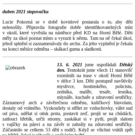
duben 2021 stopovačka
Lucie Pokorná se v době kovidové postarala o to, aby děti
nelenošily. Připravila fotografie dobře identifikovatelných míst
v okolí, které vyvěsila na nástěnce před KD na Horní Bělé. Děti
měly za úkol poznat místo a vyrazit k němu. Tam na ně čekal úkol,
jehož splnění si zaznamenávaly do archu. Za jeho vyplnění je čekala
na konci měsíce odměna – skákací guma a sladkosti.
13. 6. 2021
jsme uspořádali
Dětský
den.
Tentokrát jsme všech 11 stanovišť
rozmístili na trase v okolí Horní Bělé
v délce 3 km. Děti postupně navštívily
myslivce, hostinského, policistu,
zedníka, malíře, tesaře, lesníka,
mlynáře, kuchaře a zdravotní sestřičky.
Záznamový arch a závěrečnou odměnu, kuličkový hlavolam,
dostaly od vrátného. Vyzkoušely si střílet ze vzduchovky, válet sud
od piva, udělat si otisk prstu, postavit zeď, projít se na chůdách,
zatlouct hřebík, určit stromy, zaskákat si v pytli, projít slalom
s vajíčky na pánvi a na závěr si zahrály na zdravotní sestřičky.
Zúčastnilo se celkem 53 dětí s rodiči. Když se všichni vrátili zpět