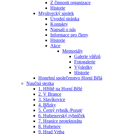
Z činnosti organizace
Historie
Myslivecký spolek
Úvodní stránka
Kontakty
Napsali o nás
Informace pro členy
Historie
Akce
Memoriály
Galerie vítězů
Fotogalerie
Výsledky
Historie
Honební společenstvo Horní Bělá
Naučná stezka
1. Hřiště na Horní Bělé
2. V Brance
3. Slavíkovice
4. Břízky
5. Černý rybník ⁄Porajt⁄
6. Hubenovský rybníček
7. Hranice protektorátu
8. Hubenov
9. Hrad Vrtba