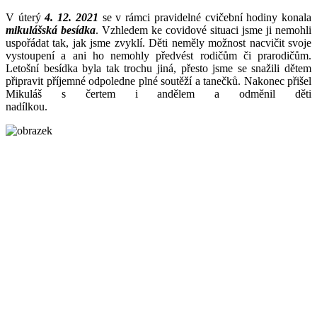
V úterý
4. 12. 2021
se v rámci pravidelné cvičební hodiny konala
mikulášská besídka
. Vzhledem ke covidové situaci jsme ji nemohli
uspořádat tak, jak jsme zvyklí. Děti neměly možnost nacvičit svoje
vystoupení a ani ho nemohly předvést rodičům či prarodičům.
Letošní besídka byla tak trochu jiná, přesto jsme se snažili dětem
připravit příjemné odpoledne plné soutěží a tanečků. Nakonec přišel
Mikuláš s čertem i andělem a odměnil děti
nadílkou.