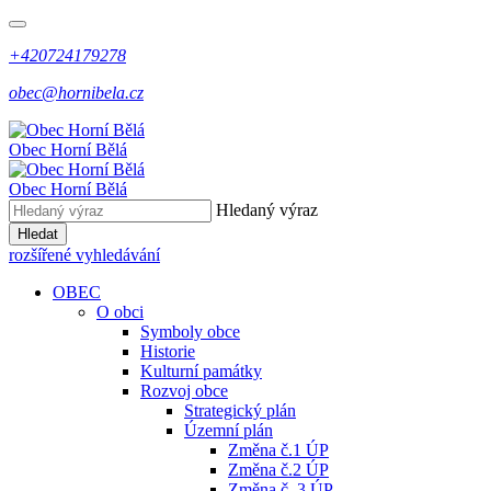
+420724179278
obec@hornibela.cz
Obec
Horní
Bělá
Obec
Horní
Bělá
Hledaný výraz
Hledat
rozšířené vyhledávání
OBEC
O obci
Symboly obce
Historie
Kulturní památky
Rozvoj obce
Strategický plán
Územní plán
Změna č.1 ÚP
Změna č.2 ÚP
Změna č. 3 ÚP