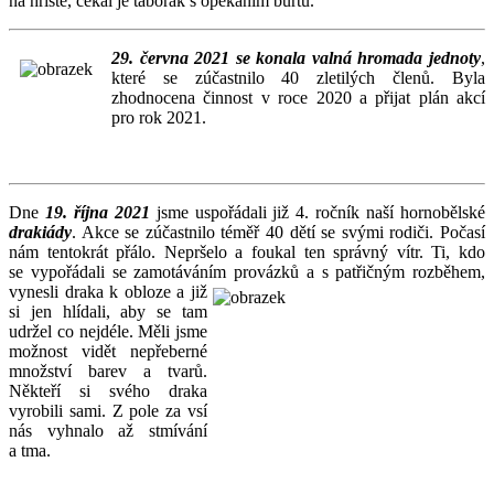
na hřiště, čekal je táborák s opékáním buřtů.
29. června 2021 se konala valná hromada jednoty
,
které se zúčastnilo 40 zletilých členů. Byla
zhodnocena činnost v roce 2020 a přijat plán akcí
pro rok 2021.
Dne
19. října 2021
jsme uspořádali již 4. ročník naší hornobělské
drakiády
. Akce se zúčastnilo téměř 40 dětí se svými rodiči. Počasí
nám tentokrát přálo. Nepršelo a foukal ten správný vítr. Ti, kdo
se vypořádali se zamotáváním provázků a s patřičným rozběhem,
vynesli drak
a k obloze a již
si jen hlídali, aby se tam
udržel co nejdéle. Měli jsme
možnost vidět nepřeberné
množství barev a tvarů.
Někteří si svého draka
vyrobili sami. Z pole za vsí
nás vyhnalo až stmívání
a tma.