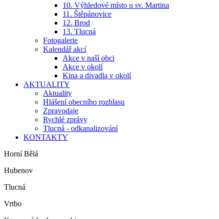
10. Výhledové místo u sv. Martina
11. Štěpánovice
12. Brod
13. Tlucná
Fotogalerie
Kalendář akcí
Akce v naší obci
Akce v okolí
Kina a divadla v okolí
AKTUALITY
Aktuality
Hlášení obecního rozhlasu
Zpravodaje
Rychlé zprávy
Tlucná - odkanalizování
KONTAKTY
Horní Bělá
Hubenov
Tlucná
Vrtbo