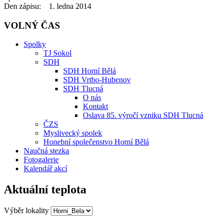
Den zápisu: 1. ledna 2014
VOLNÝ ČAS
Spolky
TJ Sokol
SDH
SDH Horní Bělá
SDH Vrtbo-Hubenov
SDH Tlucná
O nás
Kontakt
Oslava 85. výročí vzniku SDH Tlucná
ČZS
Myslivecký spolek
Honební společenstvo Horní Bělá
Naučná stezka
Fotogalerie
Kalendář akcí
Aktuální teplota
Výběr lokality