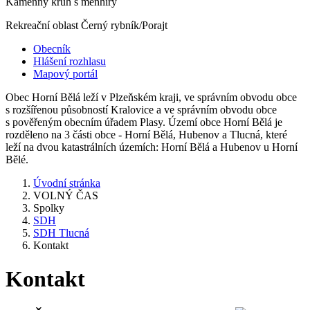
Kamenný kruh s menhiry
Rekreační oblast Černý rybník/Porajt
Obecník
Hlášení rozhlasu
Mapový portál
Obec Horní Bělá leží v Plzeňském kraji, ve správním obvodu obce
s rozšířenou působností Kralovice a ve správním obvodu obce
s pověřeným obecním úřadem Plasy. Území obce Horní Bělá je
rozděleno na 3 části obce - Horní Bělá, Hubenov a Tlucná, které
leží na dvou katastrálních územích: Horní Bělá a Hubenov u Horní
Bělé.
Úvodní stránka
VOLNÝ ČAS
Spolky
SDH
SDH Tlucná
Kontakt
Kontakt