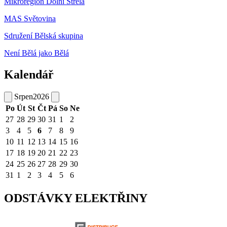
Mikroregion Dolní Střela
MAS Světovina
Sdružení Bělská skupina
Není Bělá jako Bělá
Kalendář
Srpen
2026
Po
Út
St
Čt
Pá
So
Ne
27
28
29
30
31
1
2
3
4
5
6
7
8
9
10
11
12
13
14
15
16
17
18
19
20
21
22
23
24
25
26
27
28
29
30
31
1
2
3
4
5
6
ODSTÁVKY ELEKTŘINY