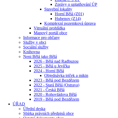
Zprávy o uplatňování ÚP
Stavební lokality
Horní Bělá (Z01)
Hubenov (Z14)
Komplexní pozemková úprava
Vitruální prohlídka
Mapový portál obce
Informace pro občany
Služby v obci
Sociální služby
Knihovna
Neni Bělá jako Bělá
2026 - Bělá nad Radbuzou
2025 - Bělá u Jevíčka
2024 - Horní Bělá
Objednávka triček a mikin
2023 - Bělá pod Bezdězem
2022 - Stará Bělá (Ostrava)
2021 - Česká Bělá
2020 - Rohovládova Bělá
2019 - Bělá pod Bezdězem
ÚŘAD
Úřední deska
Sbírka právních předpisů obce