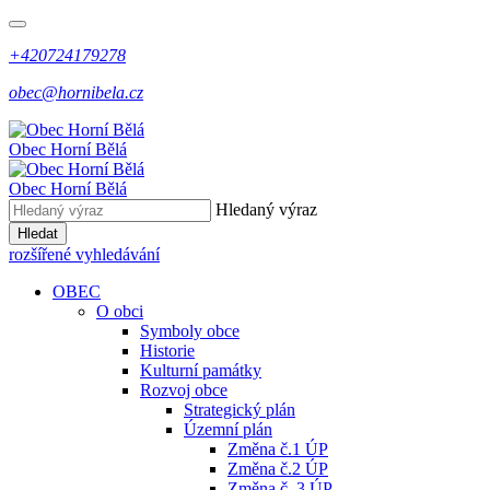
+420724179278
obec@hornibela.cz
Obec
Horní
Bělá
Obec
Horní
Bělá
Hledaný výraz
Hledat
rozšířené vyhledávání
OBEC
O obci
Symboly obce
Historie
Kulturní památky
Rozvoj obce
Strategický plán
Územní plán
Změna č.1 ÚP
Změna č.2 ÚP
Změna č. 3 ÚP