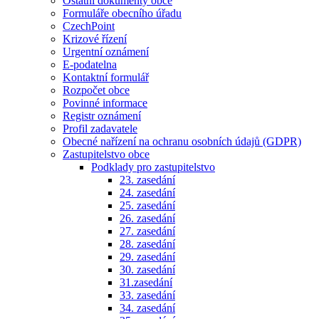
Ostatní dokumenty obce
Formuláře obecního úřadu
CzechPoint
Krizové řízení
Urgentní oznámení
E-podatelna
Kontaktní formulář
Rozpočet obce
Povinné informace
Registr oznámení
Profil zadavatele
Obecné nařízení na ochranu osobních údajů (GDPR)
Zastupitelstvo obce
Podklady pro zastupitelstvo
23. zasedání
24. zasedání
25. zasedání
26. zasedání
27. zasedání
28. zasedání
29. zasedání
30. zasedání
31.zasedání
33. zasedání
34. zasedání