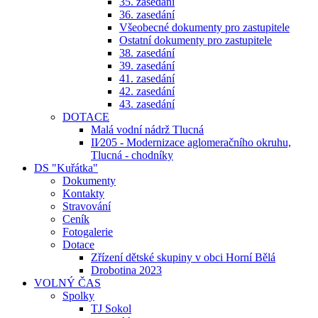
35. zasedání
36. zasedání
Všeobecné dokumenty pro zastupitele
Ostatní dokumenty pro zastupitele
38. zasedání
39. zasedání
41. zasedání
42. zasedání
43. zasedání
DOTACE
Malá vodní nádrž Tlucná
II⁄205 - Modernizace aglomeračního okruhu,
Tlucná - chodníky
DS "Kuřátka"
Dokumenty
Kontakty
Stravování
Ceník
Fotogalerie
Dotace
Zřízení dětské skupiny v obci Horní Bělá
Drobotina 2023
VOLNÝ ČAS
Spolky
TJ Sokol