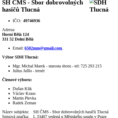
SH ČMS - Sbor dobrovolných
hasičů Tlucná
IČO:
49746936
Adresa:
Horní Bělá 124
331 52 Dolní Bělá
Email:
6502mm@gmail.com
Výbor SDH Tlucná:
Mgr. Michal Marek - starosta sboru - tel: 725 293 215
Julius Jaššo - trenér
Členové výboru:
Dušan Klik
Václav Kraus
Martin Plevka
Radek Zeman
Název subjektu: SH ČMS - Sbor dobrovolných hasičů Tlucná
Spisová značka: L 33407 vedená u Městského soudu v Praze