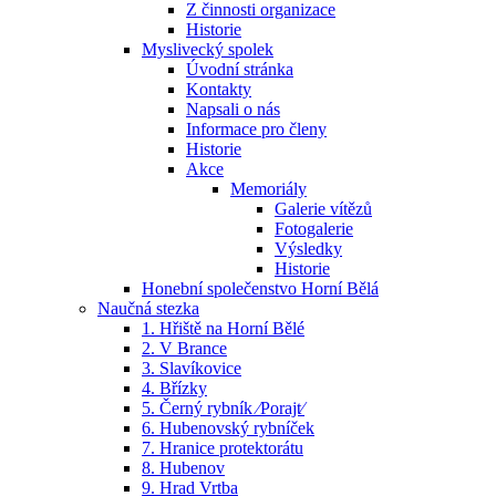
Z činnosti organizace
Historie
Myslivecký spolek
Úvodní stránka
Kontakty
Napsali o nás
Informace pro členy
Historie
Akce
Memoriály
Galerie vítězů
Fotogalerie
Výsledky
Historie
Honební společenstvo Horní Bělá
Naučná stezka
1. Hřiště na Horní Bělé
2. V Brance
3. Slavíkovice
4. Břízky
5. Černý rybník ⁄Porajt⁄
6. Hubenovský rybníček
7. Hranice protektorátu
8. Hubenov
9. Hrad Vrtba