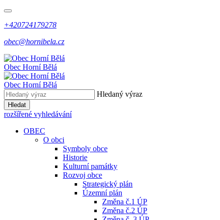
+420724179278
obec@hornibela.cz
Obec
Horní
Bělá
Obec
Horní
Bělá
Hledaný výraz
Hledat
rozšířené vyhledávání
OBEC
O obci
Symboly obce
Historie
Kulturní památky
Rozvoj obce
Strategický plán
Územní plán
Změna č.1 ÚP
Změna č.2 ÚP
Změna č. 3 ÚP