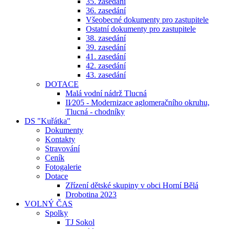
35. zasedání
36. zasedání
Všeobecné dokumenty pro zastupitele
Ostatní dokumenty pro zastupitele
38. zasedání
39. zasedání
41. zasedání
42. zasedání
43. zasedání
DOTACE
Malá vodní nádrž Tlucná
II⁄205 - Modernizace aglomeračního okruhu,
Tlucná - chodníky
DS "Kuřátka"
Dokumenty
Kontakty
Stravování
Ceník
Fotogalerie
Dotace
Zřízení dětské skupiny v obci Horní Bělá
Drobotina 2023
VOLNÝ ČAS
Spolky
TJ Sokol