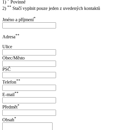
*
1)
Povinné
**
2)
Stačí vyplnit pouze jeden z uvedených kontaktů
*
Jméno a příjmení
**
Adresa
Ulice
Obec/Město
PSČ
**
Telefon
**
E-mail
*
Předmět
*
Obsah