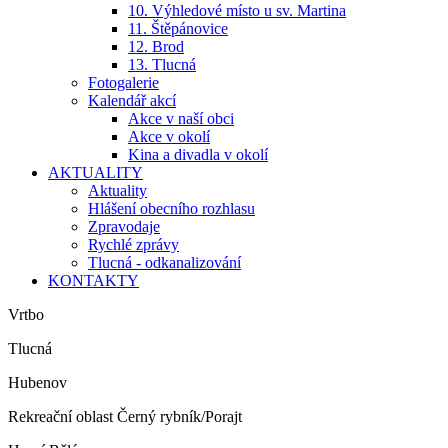
10. Výhledové místo u sv. Martina
11. Štěpánovice
12. Brod
13. Tlucná
Fotogalerie
Kalendář akcí
Akce v naší obci
Akce v okolí
Kina a divadla v okolí
AKTUALITY
Aktuality
Hlášení obecního rozhlasu
Zpravodaje
Rychlé zprávy
Tlucná - odkanalizování
KONTAKTY
Vrtbo
Tlucná
Hubenov
Rekreační oblast Černý rybník/Porajt