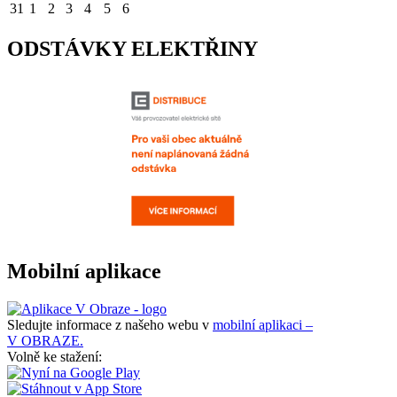
31
1
2
3
4
5
6
ODSTÁVKY ELEKTŘINY
Mobilní aplikace
Sledujte informace z našeho webu v
mobilní aplikaci –
V OBRAZE.
Volně ke stažení: