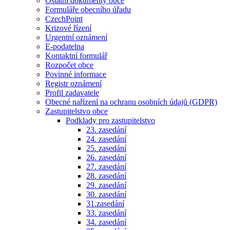
Ostatní dokumenty obce
Formuláře obecního úřadu
CzechPoint
Krizové řízení
Urgentní oznámení
E-podatelna
Kontaktní formulář
Rozpočet obce
Povinné informace
Registr oznámení
Profil zadavatele
Obecné nařízení na ochranu osobních údajů (GDPR)
Zastupitelstvo obce
Podklady pro zastupitelstvo
23. zasedání
24. zasedání
25. zasedání
26. zasedání
27. zasedání
28. zasedání
29. zasedání
30. zasedání
31.zasedání
33. zasedání
34. zasedání