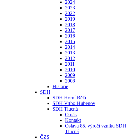
2024
2023
2022
2019
2018
2017
2016
2015
2014
2013
2012
2011
2010
2009
2008
Historie
SDH
SDH Horní Bělá
SDH Vrtbo-Hubenov
SDH Tlucná
O nás
Kontakt
Oslava 85. výročí vzniku SDH
Tlucná
ČZS