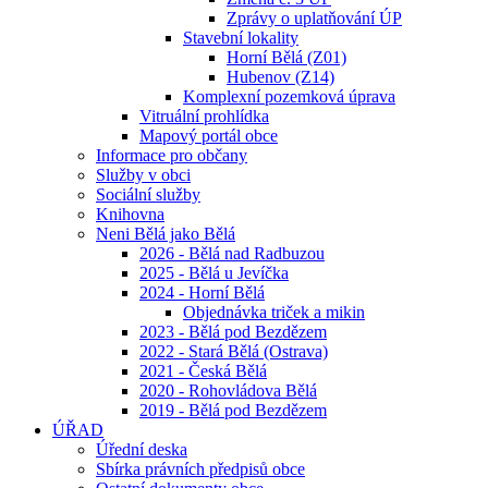
Zprávy o uplatňování ÚP
Stavební lokality
Horní Bělá (Z01)
Hubenov (Z14)
Komplexní pozemková úprava
Vitruální prohlídka
Mapový portál obce
Informace pro občany
Služby v obci
Sociální služby
Knihovna
Neni Bělá jako Bělá
2026 - Bělá nad Radbuzou
2025 - Bělá u Jevíčka
2024 - Horní Bělá
Objednávka triček a mikin
2023 - Bělá pod Bezdězem
2022 - Stará Bělá (Ostrava)
2021 - Česká Bělá
2020 - Rohovládova Bělá
2019 - Bělá pod Bezdězem
ÚŘAD
Úřední deska
Sbírka právních předpisů obce