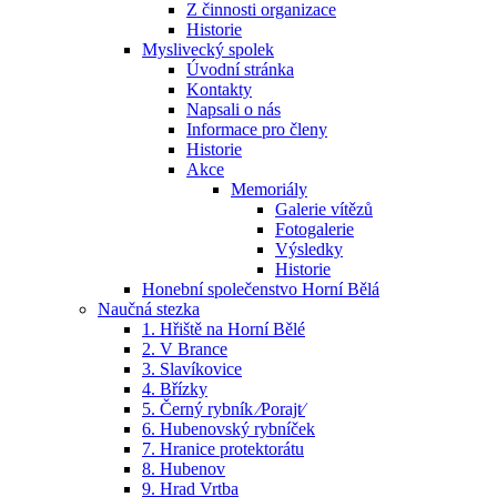
Z činnosti organizace
Historie
Myslivecký spolek
Úvodní stránka
Kontakty
Napsali o nás
Informace pro členy
Historie
Akce
Memoriály
Galerie vítězů
Fotogalerie
Výsledky
Historie
Honební společenstvo Horní Bělá
Naučná stezka
1. Hřiště na Horní Bělé
2. V Brance
3. Slavíkovice
4. Břízky
5. Černý rybník ⁄Porajt⁄
6. Hubenovský rybníček
7. Hranice protektorátu
8. Hubenov
9. Hrad Vrtba