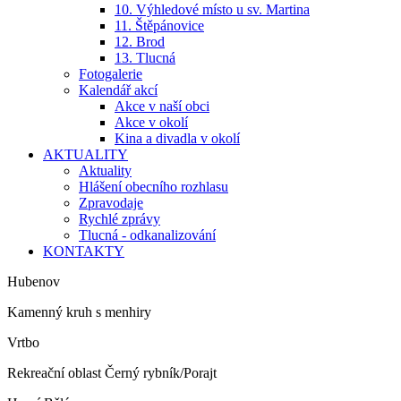
10. Výhledové místo u sv. Martina
11. Štěpánovice
12. Brod
13. Tlucná
Fotogalerie
Kalendář akcí
Akce v naší obci
Akce v okolí
Kina a divadla v okolí
AKTUALITY
Aktuality
Hlášení obecního rozhlasu
Zpravodaje
Rychlé zprávy
Tlucná - odkanalizování
KONTAKTY
Hubenov
Kamenný kruh s menhiry
Vrtbo
Rekreační oblast Černý rybník/Porajt