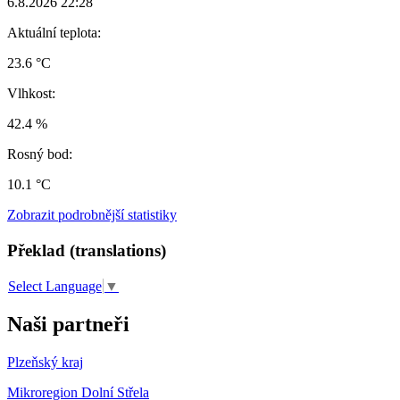
6.8.2026 22:28
Aktuální teplota:
23.6 °C
Vlhkost:
42.4 %
Rosný bod:
10.1 °C
Zobrazit podrobnější statistiky
Překlad (translations)
Select Language
▼
Naši partneři
Plzeňský kraj
Mikroregion Dolní Střela