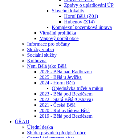
Zprávy o uplatňování ÚP
Stavební lokality
Horní Bělá (Z01)
Hubenov (Z14)
Komplexní pozemková úprava
Vitruální prohlídka
Mapový portál obce
Informace pro občany
Služby v obci
Sociální služby
Knihovna
Neni Bělá jako Bělá
2026 - Bělá nad Radbuzou
2025 - Bělá u Jevíčka
2024 - Horní Bělá
Objednávka triček a mikin
2023 - Bělá pod Bezdězem
2022 - Stará Bělá (Ostrava)
2021 - Česká Bělá
2020 - Rohovládova Bělá
2019 - Bělá pod Bezdězem
ÚŘAD
Úřední deska
Sbírka právních předpisů obce