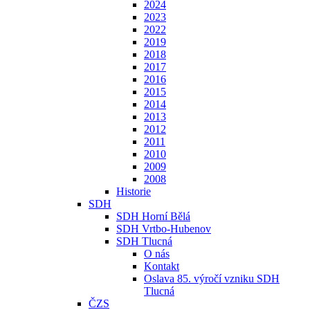
2024
2023
2022
2019
2018
2017
2016
2015
2014
2013
2012
2011
2010
2009
2008
Historie
SDH
SDH Horní Bělá
SDH Vrtbo-Hubenov
SDH Tlucná
O nás
Kontakt
Oslava 85. výročí vzniku SDH
Tlucná
ČZS