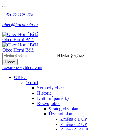
+420724179278
obec@hornibela.cz
Obec
Horní
Bělá
Obec
Horní
Bělá
Hledaný výraz
Hledat
rozšířené vyhledávání
OBEC
O obci
Symboly obce
Historie
Kulturní památky
Rozvoj obce
Strategický plán
Územní plán
Změna č.1 ÚP
Změna č.2 ÚP
Změna č. 3 ÚP