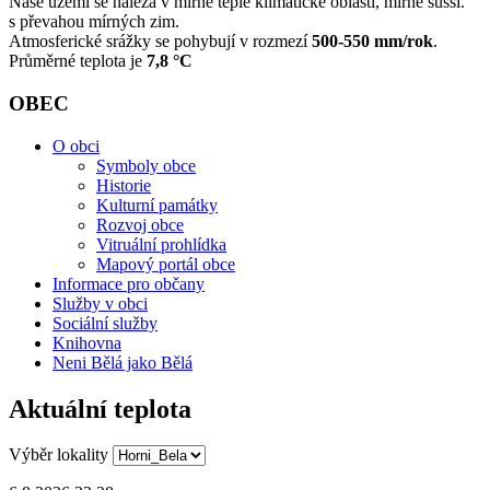
Naše území se nalézá v mírně teplé klimatické oblasti, mírně sušší.
s převahou mírných zim.
Atmosferické srážky se pohybují v rozmezí
500-550 mm/rok
.
Průměrné teplota je
7,8 °C
OBEC
O obci
Symboly obce
Historie
Kulturní památky
Rozvoj obce
Vitruální prohlídka
Mapový portál obce
Informace pro občany
Služby v obci
Sociální služby
Knihovna
Neni Bělá jako Bělá
Aktuální teplota
Výběr lokality