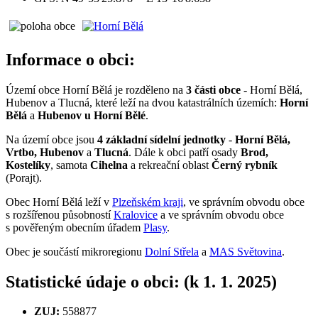
Informace o obci:
Území obce Horní Bělá je rozděleno na
3 části obce
- Horní Bělá,
Hubenov a Tlucná, které leží na dvou katastrálních územích:
Horní
Bělá
a
Hubenov u Horní Bělé
.
Na území obce jsou
4 základní sídelní jednotky
-
Horní Bělá,
Vrtbo, Hubenov
a
Tlucná
. Dále k obci patří osady
Brod,
Kostelíky
, samota
Cihelna
a rekreační oblast
Černý rybník
(Porajt).
Obec Horní Bělá leží v
Plzeňském kraji
, ve správním obvodu obce
s rozšířenou působností
Kralovice
a ve správním obvodu obce
s pověřeným obecním úřadem
Plasy
.
Obec je součástí mikroregionu
Dolní Střela
a
MAS Světovina
.
Statistické údaje o obci: (k 1. 1. 2025)
ZUJ:
558877