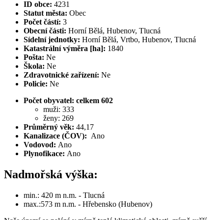
ID obce:
4231
Statut města:
Obec
Počet částí:
3
Obecní části:
Horní Bělá, Hubenov, Tlucná
Sídelní jednotky:
Horní Bělá, Vrtbo, Hubenov, Tlucná
Katastrální výměra [ha]:
1840
Pošta:
Ne
Škola:
Ne
Zdravotnické zařízení:
Ne
Policie:
Ne
Počet obyvatel: celkem 602
muži: 333
ženy: 269
Průměrný věk:
44,17
Kanalizace (ČOV):
Ano
Vodovod:
Ano
Plynofikace:
Ano
Nadmořská výška:
min.: 420 m n.m. - Tlucná
max.:573 m n.m. - Hřebensko (Hubenov)