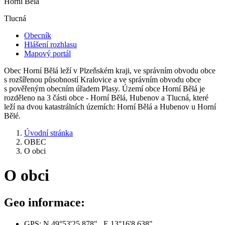
Horní Bělá
Tlucná
Obecník
Hlášení rozhlasu
Mapový portál
Obec Horní Bělá leží v Plzeňském kraji, ve správním obvodu obce
s rozšířenou působností Kralovice a ve správním obvodu obce
s pověřeným obecním úřadem Plasy. Území obce Horní Bělá je
rozděleno na 3 části obce - Horní Bělá, Hubenov a Tlucná, které
leží na dvou katastrálních územích: Horní Bělá a Hubenov u Horní
Bělé.
Úvodní stránka
OBEC
O obci
O obci
Geo informace:
GPS: N 49°53'25.878" E 13°16'8.638"