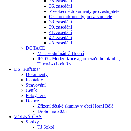
35. zasedání
36. zasedání
Všeobecné dokumenty pro zastupitele
Ostatní dokumenty pro zastupitele
38. zasedání
39. zasedání
41. zasedání
42. zasedání
43. zasedání
DOTACE
Malá vodní nádrž Tlucná
II⁄205 - Modernizace aglomeračního okruhu,
Tlucná - chodníky
DS "Kuřátka"
Dokumenty
Kontakty
Stravování
Ceník
Fotogalerie
Dotace
Zřízení dětské skupiny v obci Horní Bělá
Drobotina 2023
VOLNÝ ČAS
Spolky
TJ Sokol