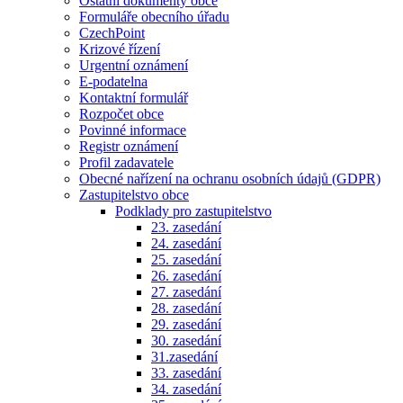
Ostatní dokumenty obce
Formuláře obecního úřadu
CzechPoint
Krizové řízení
Urgentní oznámení
E-podatelna
Kontaktní formulář
Rozpočet obce
Povinné informace
Registr oznámení
Profil zadavatele
Obecné nařízení na ochranu osobních údajů (GDPR)
Zastupitelstvo obce
Podklady pro zastupitelstvo
23. zasedání
24. zasedání
25. zasedání
26. zasedání
27. zasedání
28. zasedání
29. zasedání
30. zasedání
31.zasedání
33. zasedání
34. zasedání