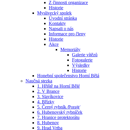
Z činnosti organizace
Historie
Myslivecký spolek
Úvodní stránka
Kontakty
Napsali o nás
Informace pro členy
Historie
Akce
Memoriály
Galerie vítězů
Fotogalerie
Výsledky
Historie
Honební společenstvo Horní Bělá
Naučná stezka
1. Hřiště na Horní Bělé
2. V Brance
3. Slavíkovice
4. Břízky
5. Černý rybník ⁄Porajt⁄
6. Hubenovský rybníček
7. Hranice protektorátu
8. Hubenov
9. Hrad Vrtba