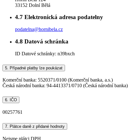
33152 Dolní Bělá
4.7
Elektronická adresa podatelny
podatelna@hornibela.cz
4.8
Datová schránka
ID Datové schránky:
n39bxch
5.
Případné platby lze poukázat
Komerční banka: 5520371/0100 (Komerční banka, a.s.)
Česká národní banka: 94-4413371/0710 (Česká národní banka)
6.
IČO
00257761
7.
Plátce daně z přidané hodnoty
Nejsme plátci DPH