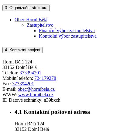
3.
Organizační struktura
Obec Horní Bělá
Zastupitelstvo
Finanční výbor zastupitelstva
Kontrolní výbor zastupitelstva
4.
Kontaktní spojení
Horní Bělá 124
33152 Dolní Bělá
Telefon:
373394201
Mobilní telefon:
724179278
Fax:
373394201
E-mail:
obec@hornibela.cz
WWW:
www.hornibela.cz
ID Datové schránky:
n39bxch
4.1
Kontaktní poštovní adresa
Horní Bělá 124
33152 Dolní Bělá