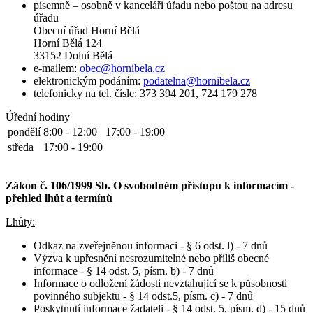
písemně – osobně v kanceláři úřadu nebo poštou na adresu
úřadu
Obecní úřad Horní Bělá
Horní Bělá 124
33152 Dolní Bělá
e-mailem:
obec@hornibela.cz
elektronickým podáním:
podatelna@hornibela.cz
telefonicky na tel. čísle: 373 394 201, 724 179 278
Úřední hodiny
pondělí
8:00 - 12:00
17:00 - 19:00
středa
17:00 - 19:00
Zákon č. 106/1999 Sb. O svobodném přístupu k informacím -
přehled lhůt a termínů
Lhůty:
Odkaz na zveřejněnou informaci - § 6 odst. l) - 7 dnů
Výzva k upřesnění nesrozumitelné nebo příliš obecné
informace - § 14 odst. 5, písm. b) - 7 dnů
Informace o odložení žádosti nevztahující se k působnosti
povinného subjektu - § 14 odst.5, písm. c) - 7 dnů
Poskytnutí informace žadateli - § 14 odst. 5, písm. d) - 15 dnů