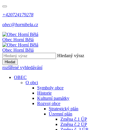
+420724179278
obec@hornibela.cz
Obec
Horní
Bělá
Obec
Horní
Bělá
Hledaný výraz
Hledat
rozšířené vyhledávání
OBEC
O obci
Symboly obce
Historie
Kulturní památky
Rozvoj obce
Strategický plán
Územní plán
Změna č.1 ÚP
Změna č.2 ÚP
Změna č. 3 ÚP