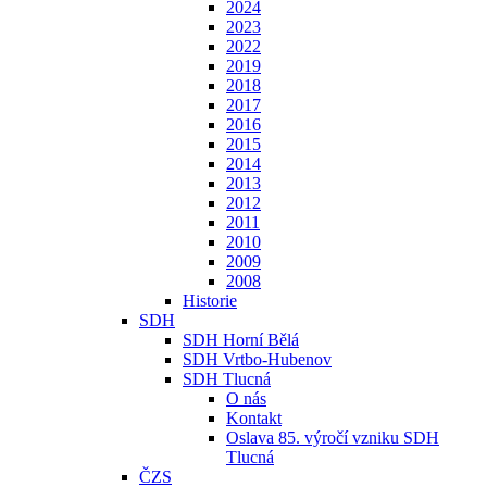
2024
2023
2022
2019
2018
2017
2016
2015
2014
2013
2012
2011
2010
2009
2008
Historie
SDH
SDH Horní Bělá
SDH Vrtbo-Hubenov
SDH Tlucná
O nás
Kontakt
Oslava 85. výročí vzniku SDH
Tlucná
ČZS