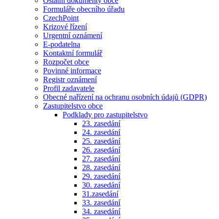
Ostatní dokumenty obce
Formuláře obecního úřadu
CzechPoint
Krizové řízení
Urgentní oznámení
E-podatelna
Kontaktní formulář
Rozpočet obce
Povinné informace
Registr oznámení
Profil zadavatele
Obecné nařízení na ochranu osobních údajů (GDPR)
Zastupitelstvo obce
Podklady pro zastupitelstvo
23. zasedání
24. zasedání
25. zasedání
26. zasedání
27. zasedání
28. zasedání
29. zasedání
30. zasedání
31.zasedání
33. zasedání
34. zasedání