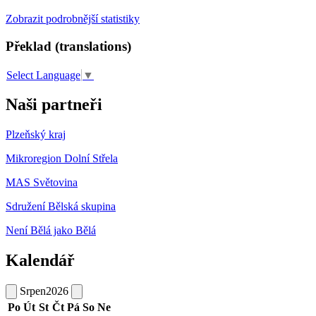
Zobrazit podrobnější statistiky
Překlad (translations)
Select Language
▼
Naši partneři
Plzeňský kraj
Mikroregion Dolní Střela
MAS Světovina
Sdružení Bělská skupina
Není Bělá jako Bělá
Kalendář
Srpen
2026
Po
Út
St
Čt
Pá
So
Ne