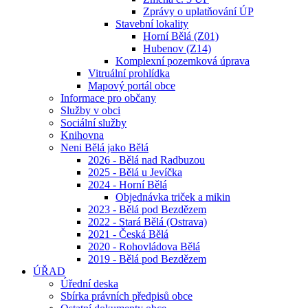
Zprávy o uplatňování ÚP
Stavební lokality
Horní Bělá (Z01)
Hubenov (Z14)
Komplexní pozemková úprava
Vitruální prohlídka
Mapový portál obce
Informace pro občany
Služby v obci
Sociální služby
Knihovna
Neni Bělá jako Bělá
2026 - Bělá nad Radbuzou
2025 - Bělá u Jevíčka
2024 - Horní Bělá
Objednávka triček a mikin
2023 - Bělá pod Bezdězem
2022 - Stará Bělá (Ostrava)
2021 - Česká Bělá
2020 - Rohovládova Bělá
2019 - Bělá pod Bezdězem
ÚŘAD
Úřední deska
Sbírka právních předpisů obce