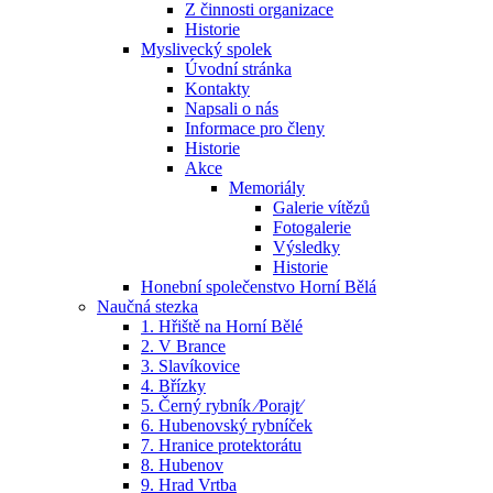
Z činnosti organizace
Historie
Myslivecký spolek
Úvodní stránka
Kontakty
Napsali o nás
Informace pro členy
Historie
Akce
Memoriály
Galerie vítězů
Fotogalerie
Výsledky
Historie
Honební společenstvo Horní Bělá
Naučná stezka
1. Hřiště na Horní Bělé
2. V Brance
3. Slavíkovice
4. Břízky
5. Černý rybník ⁄Porajt⁄
6. Hubenovský rybníček
7. Hranice protektorátu
8. Hubenov
9. Hrad Vrtba