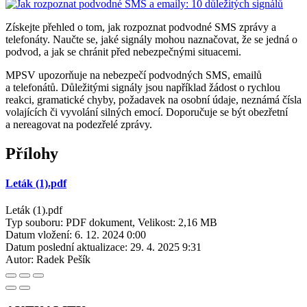
Získejte přehled o tom, jak rozpoznat podvodné SMS zprávy a
telefonáty. Naučte se, jaké signály mohou naznačovat, že se jedná o
podvod, a jak se chránit před nebezpečnými situacemi.
MPSV upozorňuje na nebezpečí podvodných SMS, emailů
a telefonátů. Důležitými signály jsou například žádost o rychlou
reakci, gramatické chyby, požadavek na osobní údaje, neznámá čísla
volajících či vyvolání silných emocí. Doporučuje se být obezřetní
a nereagovat na podezřelé zprávy.
Přílohy
Leták (1).pdf
Leták (1).pdf
Typ souboru: PDF dokument, Velikost: 2,16 MB
Datum vložení:
6. 12. 2024 0:00
Datum poslední aktualizace:
29. 4. 2025 9:31
Autor:
Radek Pešík