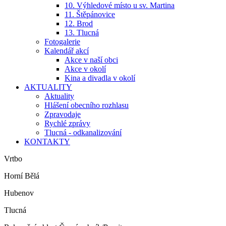
10. Výhledové místo u sv. Martina
11. Štěpánovice
12. Brod
13. Tlucná
Fotogalerie
Kalendář akcí
Akce v naší obci
Akce v okolí
Kina a divadla v okolí
AKTUALITY
Aktuality
Hlášení obecního rozhlasu
Zpravodaje
Rychlé zprávy
Tlucná - odkanalizování
KONTAKTY
Vrtbo
Horní Bělá
Hubenov
Tlucná