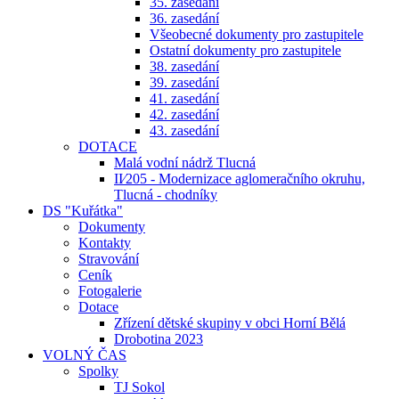
35. zasedání
36. zasedání
Všeobecné dokumenty pro zastupitele
Ostatní dokumenty pro zastupitele
38. zasedání
39. zasedání
41. zasedání
42. zasedání
43. zasedání
DOTACE
Malá vodní nádrž Tlucná
II⁄205 - Modernizace aglomeračního okruhu,
Tlucná - chodníky
DS "Kuřátka"
Dokumenty
Kontakty
Stravování
Ceník
Fotogalerie
Dotace
Zřízení dětské skupiny v obci Horní Bělá
Drobotina 2023
VOLNÝ ČAS
Spolky
TJ Sokol