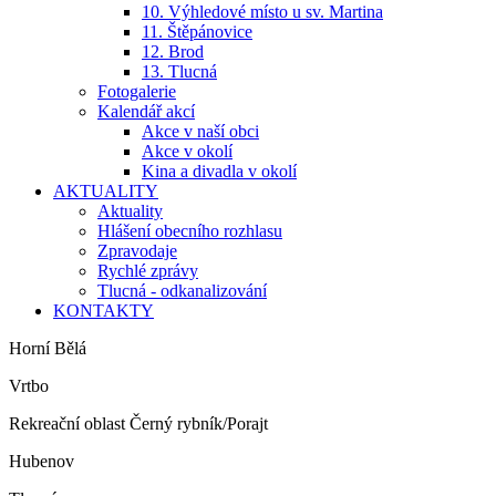
10. Výhledové místo u sv. Martina
11. Štěpánovice
12. Brod
13. Tlucná
Fotogalerie
Kalendář akcí
Akce v naší obci
Akce v okolí
Kina a divadla v okolí
AKTUALITY
Aktuality
Hlášení obecního rozhlasu
Zpravodaje
Rychlé zprávy
Tlucná - odkanalizování
KONTAKTY
Horní Bělá
Vrtbo
Rekreační oblast Černý rybník/Porajt
Hubenov