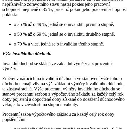
nepříznivého zdravotního stavu nastal pokles jeho pracovní
schopnosti nejméně o 35 %, přičemž pokud jeho pracovní schopnost
poklesla:
o 35 % až o 49 %, jedná se o invaliditu prvního stupně,
o 50 % až o 69 %, jedná se o invaliditu druhého stupně,
o 70 % a více, jedná se o invaliditu třetího stupně.
Výše invalidního důchodu
Invalidní důchod se skládá ze základní výměry a z procentní
výměry.
Změny v nárocích na invalidní důchod a ve stanovení výše tohoto
důchodu nemají vliv na výši základní výměry invalidního důchodu,
ta zůstává stejná. Výše procentní výměry invalidního důchodu se
stanoví procentní sazbou z výpočtového základu za každý celý rok
doby pojištění a dopočtené doby získané do dosažení důchodového
věku, a to v závislosti na stupni invalidity.
Procentní sazba výpočtového základu za každý celý rok doby
pojištění činí: