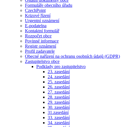
Ostatní dokumenty obce
Formuláře obecního úřadu
CzechPoint
Krizové řízení
Urgentní oznámení
E-podatelna
Kontaktní formulář
Rozpočet obce
Povinné informace
Registr oznámení
Profil zadavatele
Obecné nařízení na ochranu osobních údajů (GDPR)
Zastupitelstvo obce
Podklady pro zastupitelstvo
23. zasedání
24. zasedání
25. zasedání
26. zasedání
27. zasedání
28. zasedání
29. zasedání
30. zasedání
31.zasedání
33. zasedání
34. zasedání