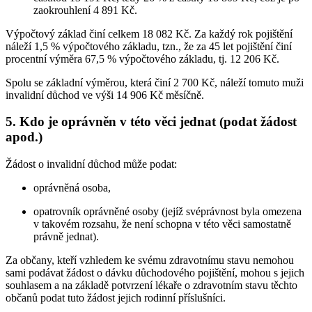
zaokrouhlení 4 891 Kč.
Výpočtový základ činí celkem 18 082 Kč. Za každý rok pojištění
náleží 1,5 % výpočtového základu, tzn., že za 45 let pojištění činí
procentní výměra 67,5 % výpočtového základu, tj. 12 206 Kč.
Spolu se základní výměrou, která činí 2 700 Kč, náleží tomuto muži
invalidní důchod ve výši 14 906 Kč měsíčně.
5. Kdo je oprávněn v této věci jednat (podat žádost
apod.)
Žádost o invalidní důchod může podat:
oprávněná osoba,
opatrovník oprávněné osoby (jejíž svéprávnost byla omezena
v takovém rozsahu, že není schopna v této věci samostatně
právně jednat).
Za občany, kteří vzhledem ke svému zdravotnímu stavu nemohou
sami podávat žádost o dávku důchodového pojištění, mohou s jejich
souhlasem a na základě potvrzení lékaře o zdravotním stavu těchto
občanů podat tuto žádost jejich rodinní příslušníci.