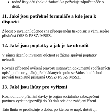
rodné listy dětí (pokud žadatel/ka požaduje zápočet péče o
děti).
11. Jaké jsou potřebné formuláře a kde jsou k
dispozici
Žádost o invalidní důchod (na předepsaném tiskopisu) s vámi sepíše
příslušná OSSZ/ PSSZ/ MSSZ.
12. Jaké jsou poplatky a jak je lze uhradit
V rámci řízení o invalidní důchod se žádné správní poplatky
nehradí.
Rovněž případné ověření pravosti listinných dokumentů (pořízených
opisů podle originálu) předkládaných spolu se žádostí o důchod
provádí bezplatně příslušná OSSZ/ PSSZ/ MSSZ.
13. Jaké jsou lhůty pro vyřízení
Rozhodnutí o přiznání dávky je orgán sociálního zabezpečení
povinen vydat nejpozději do 90 dnů ode dne zahájení řízení.
Tato lhůta se prodlužuje o dobu, po kterou se např. došetřují