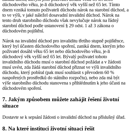
důchodového věku, je-li důchodový věk vyšší než 65 let. Tímto
dnem vzniká tomuto poživateli důchodu nárok na starobní důchod, a
to ve výši, v jaké náležel dosavadní invalidní důchod. Nárok na
tento druh starobního důchodu však nevylučuje nárok na řádný
starobní důchod podle ustanovení § 29 odst. 1 až 3 zákona o
důchodovém pojištění.
Nárok na invalidní důchod pro invaliditu třetího stupně pojištěnce,
který byl účasten důchodového spoření, zaniká dnem, kterým jeho
poživatel dosáhl věku 65 let nebo důchodového věku, je-li
důchodový věk vyšší než 65 let. Bývalý poživatel tohoto
invalidního důchodu musí o starobní důchod požádat a v žádosti
musí uvést, zda žádá starobní důchod přiznat ve výši invalidního
důchodu, který pobíral (pak musí souhlasit s převodem 60 %
naspořených prostředků do státního rozpočtu), nebo zda má být
výše starobního důchodu stanovena s přihlédnutím k jeho účasti na
důchodovém spoření.
7. Jakým způsobem můžete zahájit řešení životní
situace
Dostavte se k sepsání žádosti o invalidní důchod na příslušný úřad.
8. Na které instituci životní situaci řešit