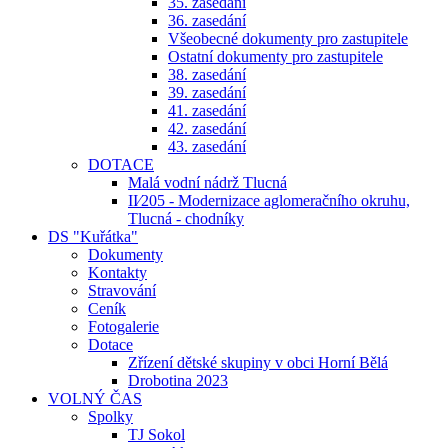
35. zasedání
36. zasedání
Všeobecné dokumenty pro zastupitele
Ostatní dokumenty pro zastupitele
38. zasedání
39. zasedání
41. zasedání
42. zasedání
43. zasedání
DOTACE
Malá vodní nádrž Tlucná
II⁄205 - Modernizace aglomeračního okruhu,
Tlucná - chodníky
DS "Kuřátka"
Dokumenty
Kontakty
Stravování
Ceník
Fotogalerie
Dotace
Zřízení dětské skupiny v obci Horní Bělá
Drobotina 2023
VOLNÝ ČAS
Spolky
TJ Sokol