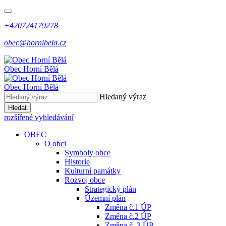
+420724179278
obec@hornibela.cz
Obec
Horní
Bělá
Obec
Horní
Bělá
Hledaný výraz
Hledat
rozšířené vyhledávání
OBEC
O obci
Symboly obce
Historie
Kulturní památky
Rozvoj obce
Strategický plán
Územní plán
Změna č.1 ÚP
Změna č.2 ÚP
Změna č. 3 ÚP