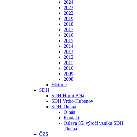
2024
2023
2022
2019
2018
2017
2016
2015
2014
2013
2012
2011
2010
2009
2008
Historie
SDH
SDH Horní Bělá
SDH Vrtbo-Hubenov
SDH Tlucná
O nás
Kontakt
Oslava 85. výročí vzniku SDH
Tlucná
ČZS