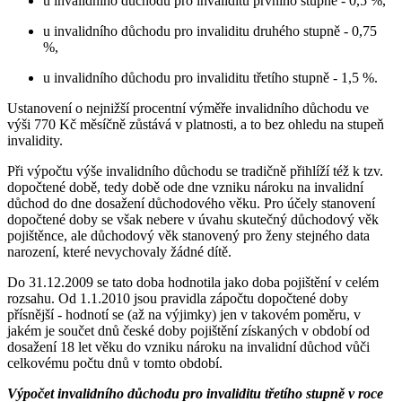
u invalidního důchodu pro invaliditu prvního stupně - 0,5 %,
u invalidního důchodu pro invaliditu druhého stupně - 0,75
%,
u invalidního důchodu pro invaliditu třetího stupně - 1,5 %.
Ustanovení o nejnižší procentní výměře invalidního důchodu ve
výši 770 Kč měsíčně zůstává v platnosti, a to bez ohledu na stupeň
invalidity.
Při výpočtu výše invalidního důchodu se tradičně přihlíží též k tzv.
dopočtené době, tedy době ode dne vzniku nároku na invalidní
důchod do dne dosažení důchodového věku. Pro účely stanovení
dopočtené doby se však nebere v úvahu skutečný důchodový věk
pojištěnce, ale důchodový věk stanovený pro ženy stejného data
narození, které nevychovaly žádné dítě.
Do 31.12.2009 se tato doba hodnotila jako doba pojištění v celém
rozsahu. Od 1.1.2010 jsou pravidla zápočtu dopočtené doby
přísnější - hodnotí se (až na výjimky) jen v takovém poměru, v
jakém je součet dnů české doby pojištění získaných v období od
dosažení 18 let věku do vzniku nároku na invalidní důchod vůči
celkovému počtu dnů v tomto období.
Výpočet invalidního důchodu pro invaliditu třetího stupně v roce