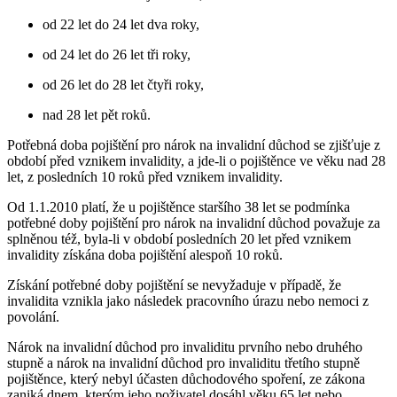
od 22 let do 24 let dva roky,
od 24 let do 26 let tři roky,
od 26 let do 28 let čtyři roky,
nad 28 let pět roků.
Potřebná doba pojištění pro nárok na invalidní důchod se zjišťuje z
období před vznikem invalidity, a jde-li o pojištěnce ve věku nad 28
let, z posledních 10 roků před vznikem invalidity.
Od 1.1.2010 platí, že u pojištěnce staršího 38 let se podmínka
potřebné doby pojištění pro nárok na invalidní důchod považuje za
splněnou též, byla-li v období posledních 20 let před vznikem
invalidity získána doba pojištění alespoň 10 roků.
Získání potřebné doby pojištění se nevyžaduje v případě, že
invalidita vznikla jako následek pracovního úrazu nebo nemoci z
povolání.
Nárok na invalidní důchod pro invaliditu prvního nebo druhého
stupně a nárok na invalidní důchod pro invaliditu třetího stupně
pojištěnce, který nebyl účasten důchodového spoření, ze zákona
zaniká dnem, kterým jeho poživatel dosáhl věku 65 let nebo