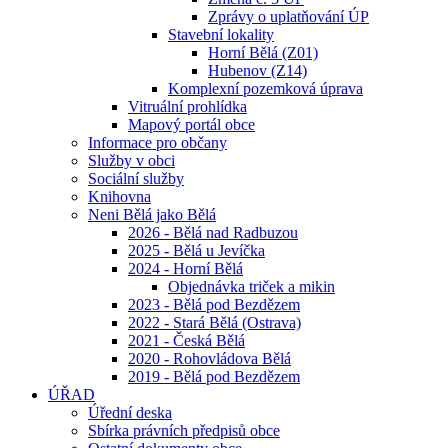
Zprávy o uplatňování ÚP
Stavební lokality
Horní Bělá (Z01)
Hubenov (Z14)
Komplexní pozemková úprava
Vitruální prohlídka
Mapový portál obce
Informace pro občany
Služby v obci
Sociální služby
Knihovna
Neni Bělá jako Bělá
2026 - Bělá nad Radbuzou
2025 - Bělá u Jevíčka
2024 - Horní Bělá
Objednávka triček a mikin
2023 - Bělá pod Bezdězem
2022 - Stará Bělá (Ostrava)
2021 - Česká Bělá
2020 - Rohovládova Bělá
2019 - Bělá pod Bezdězem
ÚŘAD
Úřední deska
Sbírka právních předpisů obce