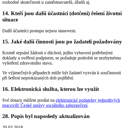
rozhodné skutečnosti u zaměstnavatelů, úřadů aj.
14. Kteří jsou další účastníci (dotčení) řešení životní
situace
Další účastníci postupu nejsou stanoveni.
15. Jaké další činnosti jsou po žadateli požadovány
Kromě sepsání žádosti o důchod, jejího vybavení potřebnými
doklady a ověření podpisem, se požaduje podrobit se nezbytnému
vyšetření zdravotního stavu.
Ve výjimečných případech může být žadatel vyzván k součinnosti
při šetření neprokázaných dob pojištění.
16. Elektronická služba, kterou lze využít
Své dotazy můžete posílat na
elektronické podatelny jednotlivých
pracovišť České správy sociálního zabezpečení
.
28. Popis byl naposledy aktualizován
20.03.2018