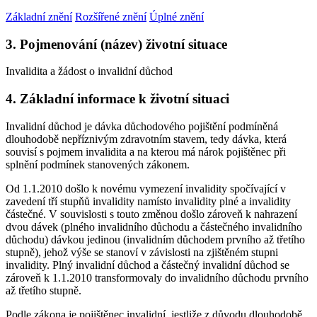
Základní znění
Rozšířené znění
Úplné znění
3. Pojmenování (název) životní situace
Invalidita a žádost o invalidní důchod
4. Základní informace k životní situaci
Invalidní důchod je dávka důchodového pojištění podmíněná
dlouhodobě nepříznivým zdravotním stavem, tedy dávka, která
souvisí s pojmem invalidita a na kterou má nárok pojištěnec při
splnění podmínek stanovených zákonem.
Od 1.1.2010 došlo k novému vymezení invalidity spočívající v
zavedení tří stupňů invalidity namísto invalidity plné a invalidity
částečné. V souvislosti s touto změnou došlo zároveň k nahrazení
dvou dávek (plného invalidního důchodu a částečného invalidního
důchodu) dávkou jedinou (invalidním důchodem prvního až třetího
stupně), jehož výše se stanoví v závislosti na zjištěném stupni
invalidity. Plný invalidní důchod a částečný invalidní důchod se
zároveň k 1.1.2010 transformovaly do invalidního důchodu prvního
až třetího stupně.
Podle zákona je pojištěnec invalidní, jestliže z důvodu dlouhodobě