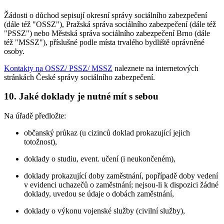
Žádosti o důchod sepisují okresní správy sociálního zabezpečení
(dále též "OSSZ"), Pražská správa sociálního zabezpečení (dále též
"PSSZ") nebo Městská správa sociálního zabezpečení Brno (dále
též "MSSZ"), příslušné podle místa trvalého bydliště oprávněné
osoby.
Kontakty na OSSZ/ PSSZ/ MSSZ
naleznete na internetových
stránkách České správy sociálního zabezpečení.
10. Jaké doklady je nutné mít s sebou
Na úřadě předložte:
občanský průkaz (u cizinců doklad prokazující jejich
totožnost),
doklady o studiu, event. učení (i neukončeném),
doklady prokazující doby zaměstnání, popřípadě doby vedení
v evidenci uchazečů o zaměstnání; nejsou-li k dispozici žádné
doklady, uvedou se údaje o dobách zaměstnání,
doklady o výkonu vojenské služby (civilní služby),