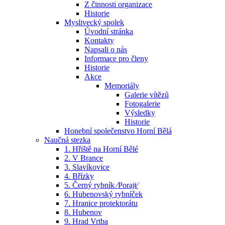
Z činnosti organizace
Historie
Myslivecký spolek
Úvodní stránka
Kontakty
Napsali o nás
Informace pro členy
Historie
Akce
Memoriály
Galerie vítězů
Fotogalerie
Výsledky
Historie
Honební společenstvo Horní Bělá
Naučná stezka
1. Hřiště na Horní Bělé
2. V Brance
3. Slavíkovice
4. Břízky
5. Černý rybník ⁄Porajt⁄
6. Hubenovský rybníček
7. Hranice protektorátu
8. Hubenov
9. Hrad Vrtba