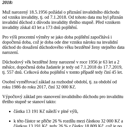
2018:
Muž narozený 18.5.1956 požádal o přiznání invalidního důchodu
od vzniku invalidity, tj. od 7.1.2018. Od tohoto data mu byl přiznán
invalidní důchod z důvodu invalidity třetího stupně. Před vznikem
invalidity získal 43 let a 173 dnů pojištění.
Pro výši procentní výměry se jako doba pojištění započítává i
dopočtená doba, což je doba ode dne vzniku nároku na invalidní
důchod do dosažení důchodového věku bezdětné ženy stejného data
narození.
Důchodový věk bezdětné ženy narozené v roce 1956 je 63 let a 2
měsíce, dopočtená doba žadatele je tedy od 7.1.2018 do 17.7.2019,
tj. 557 dnů. Celková doba pojištění v tomto případě tedy činí 45 let.
Osobní vyměřovací základ za rozhodné období, tj. za období od
roku 1986 do roku 2017, činí 32 000 Kč.
Výpočtový základ pro stanovení invalidního důchodu pro invaliditu
třetího stupně se stanoví takto:
částka 13 191 Kč náleží v plné výši,
k této částce se přičte 26 % rozdílu mezi částkou 32 000 Kč a
částkou 13 191 Kč, tedy 26 % z částky 18 809 Kč, což je po