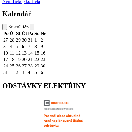
Není Bělá jako Bělá
Kalendář
Srpen
2026
Po
Út
St
Čt
Pá
So
Ne
27
28
29
30
31
1
2
3
4
5
6
7
8
9
10
11
12
13
14
15
16
17
18
19
20
21
22
23
24
25
26
27
28
29
30
31
1
2
3
4
5
6
ODSTÁVKY ELEKTŘINY