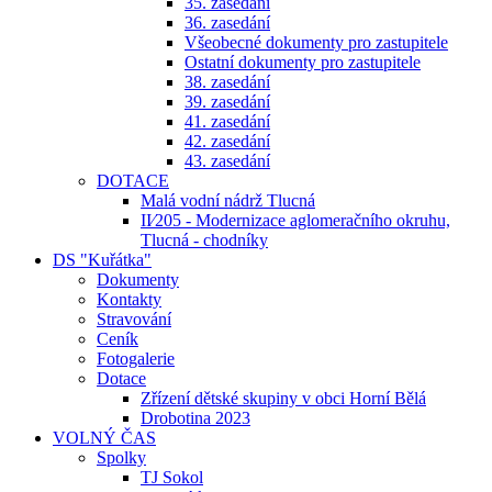
35. zasedání
36. zasedání
Všeobecné dokumenty pro zastupitele
Ostatní dokumenty pro zastupitele
38. zasedání
39. zasedání
41. zasedání
42. zasedání
43. zasedání
DOTACE
Malá vodní nádrž Tlucná
II⁄205 - Modernizace aglomeračního okruhu,
Tlucná - chodníky
DS "Kuřátka"
Dokumenty
Kontakty
Stravování
Ceník
Fotogalerie
Dotace
Zřízení dětské skupiny v obci Horní Bělá
Drobotina 2023
VOLNÝ ČAS
Spolky
TJ Sokol