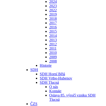
2024
2023
2022
2019
2018
2017
2016
2015
2014
2013
2012
2011
2010
2009
2008
Historie
SDH
SDH Horní Bělá
SDH Vrtbo-Hubenov
SDH Tlucná
O nás
Kontakt
Oslava 85. výročí vzniku SDH
Tlucná
ČZS