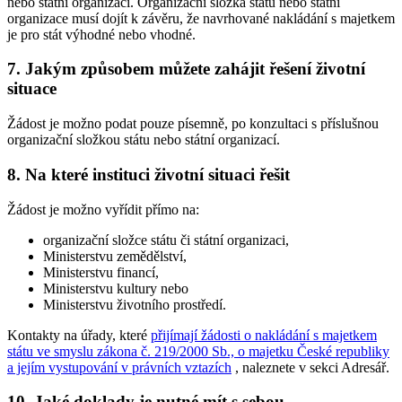
nebo státní organizaci. Organizační složka státu nebo státní
organizace musí dojít k závěru, že navrhované nakládání s majetkem
je pro stát výhodné nebo vhodné.
7. Jakým způsobem můžete zahájit řešení životní
situace
Žádost je možno podat pouze písemně, po konzultaci s příslušnou
organizační složkou státu nebo státní organizací.
8. Na které instituci životní situaci řešit
Žádost je možno vyřídit přímo na:
organizační složce státu či státní organizaci,
Ministerstvu zemědělství,
Ministerstvu financí,
Ministerstvu kultury nebo
Ministerstvu životního prostředí.
Kontakty na úřady, které
přijímají žádosti o nakládání s majetkem
státu ve smyslu zákona č. 219/2000 Sb., o majetku České republiky
a jejím vystupování v právních vztazích
, naleznete v sekci Adresář.
10. Jaké doklady je nutné mít s sebou