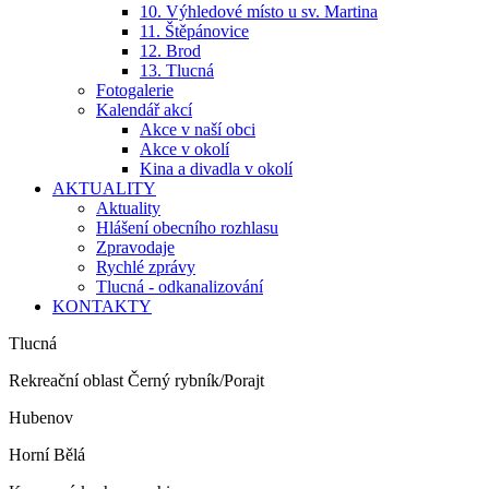
10. Výhledové místo u sv. Martina
11. Štěpánovice
12. Brod
13. Tlucná
Fotogalerie
Kalendář akcí
Akce v naší obci
Akce v okolí
Kina a divadla v okolí
AKTUALITY
Aktuality
Hlášení obecního rozhlasu
Zpravodaje
Rychlé zprávy
Tlucná - odkanalizování
KONTAKTY
Tlucná
Rekreační oblast Černý rybník/Porajt
Hubenov
Horní Bělá