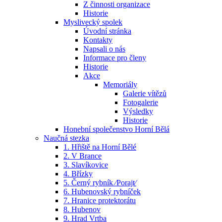
Z činnosti organizace
Historie
Myslivecký spolek
Úvodní stránka
Kontakty
Napsali o nás
Informace pro členy
Historie
Akce
Memoriály
Galerie vítězů
Fotogalerie
Výsledky
Historie
Honební společenstvo Horní Bělá
Naučná stezka
1. Hřiště na Horní Bělé
2. V Brance
3. Slavíkovice
4. Břízky
5. Černý rybník ⁄Porajt⁄
6. Hubenovský rybníček
7. Hranice protektorátu
8. Hubenov
9. Hrad Vrtba