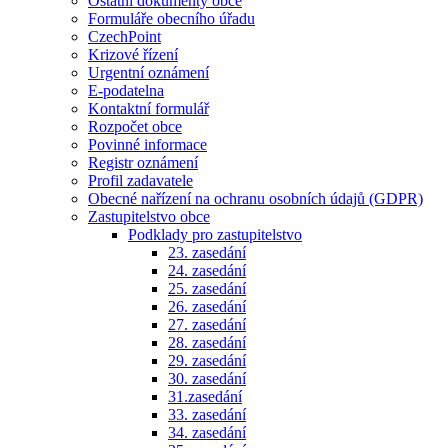
Ostatní dokumenty obce
Formuláře obecního úřadu
CzechPoint
Krizové řízení
Urgentní oznámení
E-podatelna
Kontaktní formulář
Rozpočet obce
Povinné informace
Registr oznámení
Profil zadavatele
Obecné nařízení na ochranu osobních údajů (GDPR)
Zastupitelstvo obce
Podklady pro zastupitelstvo
23. zasedání
24. zasedání
25. zasedání
26. zasedání
27. zasedání
28. zasedání
29. zasedání
30. zasedání
31.zasedání
33. zasedání
34. zasedání