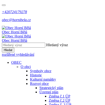
+420724179278
obec@hornibela.cz
Obec
Horní
Bělá
Obec
Horní
Bělá
Hledaný výraz
Hledat
rozšířené vyhledávání
OBEC
O obci
Symboly obce
Historie
Kulturní památky
Rozvoj obce
Strategický plán
Územní plán
Změna č.1 ÚP
Změna č.2 ÚP
Změna č. 3 ÚP