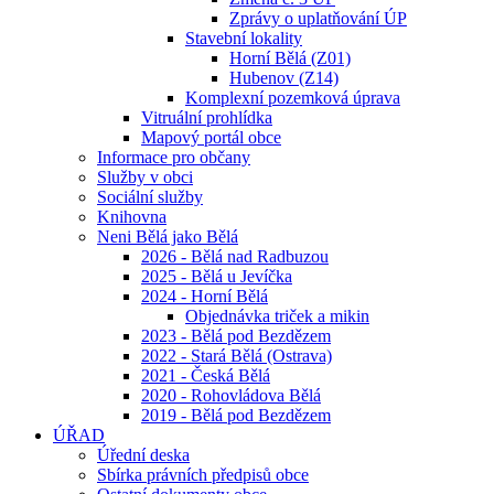
Zprávy o uplatňování ÚP
Stavební lokality
Horní Bělá (Z01)
Hubenov (Z14)
Komplexní pozemková úprava
Vitruální prohlídka
Mapový portál obce
Informace pro občany
Služby v obci
Sociální služby
Knihovna
Neni Bělá jako Bělá
2026 - Bělá nad Radbuzou
2025 - Bělá u Jevíčka
2024 - Horní Bělá
Objednávka triček a mikin
2023 - Bělá pod Bezdězem
2022 - Stará Bělá (Ostrava)
2021 - Česká Bělá
2020 - Rohovládova Bělá
2019 - Bělá pod Bezdězem
ÚŘAD
Úřední deska
Sbírka právních předpisů obce