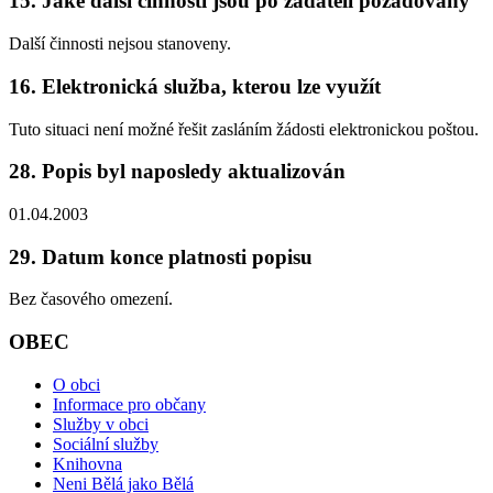
15. Jaké další činnosti jsou po žadateli požadovány
Další činnosti nejsou stanoveny.
16. Elektronická služba, kterou lze využít
Tuto situaci není možné řešit zasláním žádosti elektronickou poštou.
28. Popis byl naposledy aktualizován
01.04.2003
29. Datum konce platnosti popisu
Bez časového omezení.
OBEC
O obci
Informace pro občany
Služby v obci
Sociální služby
Knihovna
Neni Bělá jako Bělá