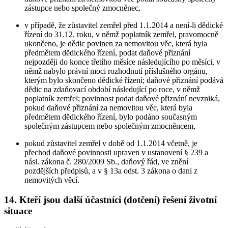
zástupce nebo společný zmocněnec,
v případě, že zůstavitel zemřel před 1.1.2014 a není-li dědické
řízení do 31.12. roku, v němž poplatník zemřel, pravomocně
ukončeno, je dědic povinen za nemovitou věc, která byla
předmětem dědického řízení, podat daňové přiznání
nejpozději do konce třetího měsíce následujícího po měsíci, v
němž nabylo právní moci rozhodnutí příslušného orgánu,
kterým bylo skončeno dědické řízení; daňové přiznání podává
dědic na zdaňovací období následující po roce, v němž
poplatník zemřel; povinnost podat daňové přiznání nevzniká,
pokud daňové přiznání za nemovitou věc, která byla
předmětem dědického řízení, bylo podáno současným
společným zástupcem nebo společným zmocněncem,
pokud zůstavitel zemřel v době od 1.1.2014 včetně, je
přechod daňové povinnosti upraven v ustanovení § 239 a
násl. zákona č. 280/2009 Sb., daňový řád, ve znění
pozdějších předpisů, a v § 13a odst. 3 zákona o dani z
nemovitých věcí.
14. Kteří jsou další účastníci (dotčení) řešení životní
situace