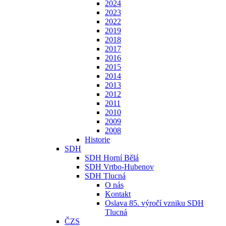
2024
2023
2022
2019
2018
2017
2016
2015
2014
2013
2012
2011
2010
2009
2008
Historie
SDH
SDH Horní Bělá
SDH Vrtbo-Hubenov
SDH Tlucná
O nás
Kontakt
Oslava 85. výročí vzniku SDH
Tlucná
ČZS