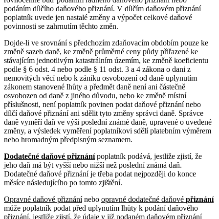
podáním dílčího daňového přiznání. V dílčím daňovém přiznání
poplatník uvede jen nastalé změny a výpočet celkové daňové
povinnosti se zahrnutím těchto změn.
Dojde-li ve srovnání s předchozím zdaňovacím obdobím pouze ke
změně sazeb daně, ke změně průměrné ceny půdy přiřazené ke
stávajícím jednotlivým katastrálním územím, ke změně koeficientu
podle § 6 odst. 4 nebo podle § 11 odst. 3 a 4 zákona o dani z
nemovitých věcí nebo k zániku osvobození od daně uplynutím
zákonem stanovené lhůty a předmět daně není ani částečně
osvobozen od daně z jiného důvodu, nebo ke změně místní
příslušnosti, není poplatník povinen podat daňové přiznání nebo
dílčí daňové přiznání ani sdělit tyto změny správci daně. Správce
daně vyměří daň ve výši poslední známé daně, upravené o uvedené
změny, a výsledek vyměření poplatníkovi sdělí platebním výměrem
nebo hromadným předpisným seznamem.
Dodatečné daňové přiznání
poplatník podává, jestliže zjistí, že
jeho daň má být vyšší nebo nižší než poslední známá daň.
Dodatečné daňové přiznání je třeba podat nejpozději do konce
měsíce následujícího po tomto zjištění.
Opravné daňové přiznání
nebo
opravné dodatečné daňové
přiznání
může poplatník podat před uplynutím lhůty k podání daňového
přiznání, jestliže zjistí, že údaje v již podaném daňovém přiznání