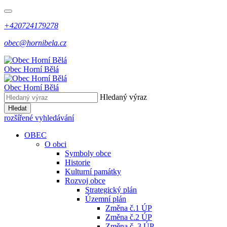
+420724179278
obec@hornibela.cz
Obec
Horní
Bělá
Obec
Horní
Bělá
Hledaný výraz
Hledat
rozšířené vyhledávání
OBEC
O obci
Symboly obce
Historie
Kulturní památky
Rozvoj obce
Strategický plán
Územní plán
Změna č.1 ÚP
Změna č.2 ÚP
Změna č. 3 ÚP