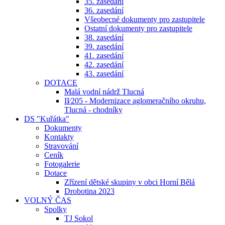
35. zasedání
36. zasedání
Všeobecné dokumenty pro zastupitele
Ostatní dokumenty pro zastupitele
38. zasedání
39. zasedání
41. zasedání
42. zasedání
43. zasedání
DOTACE
Malá vodní nádrž Tlucná
II⁄205 - Modernizace aglomeračního okruhu,
Tlucná - chodníky
DS "Kuřátka"
Dokumenty
Kontakty
Stravování
Ceník
Fotogalerie
Dotace
Zřízení dětské skupiny v obci Horní Bělá
Drobotina 2023
VOLNÝ ČAS
Spolky
TJ Sokol