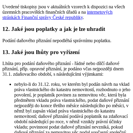
Uvedené tiskopisy jsou v aktuálních vzorech k dispozici na všech
územních pracovištích finančních úřadů a na
internetových
stránkách Finanční správy České republiky
.
12. Jaké jsou poplatky a jak je lze uhradit
Podání daňového přiznání nepodléhá správnímu poplatku.
13. Jaké jsou lhůty pro vyřízení
Lhůta pro podání daňového přiznání - řádné nebo dílčí daňové
přiznání, příp. opravné přiznání, je podáno včas nejpozději dnem
31.1. zdaňovacího období, s následujícími výjimkami:
nebylo-li do 31.12. roku, ve kterém byl podán návrh na vklad
práva vlastnického do katastru nemovitostí, rozhodnuto o jeho
povolení, je poplatník povinen za nemovitou věc, která byla
předmětem vkladu práva vlastnického, podat daňové přiznání
nejpozději do konce třetího měsíce následujícího po měsíci, v
němž byl zapsán vklad práva vlastnického do katastru
nemovitostí; daňové přiznání podává poplatník na zdaňovací
období následující po roce, v němž vznikly právní účinky
vkladu; povinnost podat daňové přiznání nevzniká, pokud
daňové přiznání za nemovitou věc podal současný společný