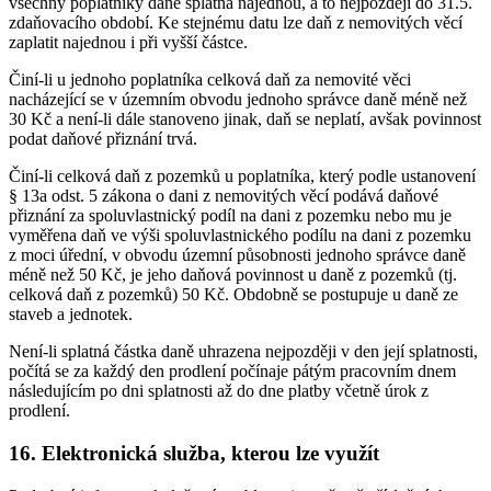
všechny poplatníky daně splatná najednou, a to nejpozději do 31.5.
zdaňovacího období. Ke stejnému datu lze daň z nemovitých věcí
zaplatit najednou i při vyšší částce.
Činí-li u jednoho poplatníka celková daň za nemovité věci
nacházející se v územním obvodu jednoho správce daně méně než
30 Kč a není-li dále stanoveno jinak, daň se neplatí, avšak povinnost
podat daňové přiznání trvá.
Činí-li celková daň z pozemků u poplatníka, který podle ustanovení
§ 13a odst. 5 zákona o dani z nemovitých věcí podává daňové
přiznání za spoluvlastnický podíl na dani z pozemku nebo mu je
vyměřena daň ve výši spoluvlastnického podílu na dani z pozemku
z moci úřední, v obvodu územní působnosti jednoho správce daně
méně než 50 Kč, je jeho daňová povinnost u daně z pozemků (tj.
celková daň z pozemků) 50 Kč. Obdobně se postupuje u daně ze
staveb a jednotek.
Není-li splatná částka daně uhrazena nejpozději v den její splatnosti,
počítá se za každý den prodlení počínaje pátým pracovním dnem
následujícím po dni splatnosti až do dne platby včetně úrok z
prodlení.
16. Elektronická služba, kterou lze využít