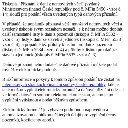
Tiskopis "Přiznání k dani z nemovitých věcí" (vydaný
Ministerstvem financí České republiky pod č. MFin 5450 - vzor č.
14) slouží pro podání všech uvedených typů daňových přiznání.
V případě, že poplatník přiznává větší množství nemovitých věcí a
uvedený tiskopis svým rozsahem nestačí, je k němu možno doplnit
další samostatné listy k dani z pozemků (tiskopis č. MFin 5532 -
vzor č. 5), listy k dani ze staveb a jednotek (tiskopis č. MFin 5533 -
vzor č. 4), a případně též přílohy k listům pro daň z pozemků
(tiskopis č. MFin 5534 - vzor č. 4) a přílohy k listům pro daň ze
staveb a jednotek (tiskopis č. MFin 5535 - vzor č. 3).
Daňové přiznání nebo dodatečné daňové přiznání můžete podat
rovněž v elektronické podobě.
Bližší informace a pokyny k tomuto způsobu podání lze získat na
internetových stránkách Finanční správy České republiky
, kde je
také možno vyplnit elektronický formulář a daňové přiznání odeslat
ve formě datového souboru elektronickou cestou, anebo je po
vyplnění vytisknout a podat běžným způsobem.
Elektronický formulář je vybaven podrobnou nápovědou a
automatizovanou nabídkou některých údajů pro vyplnění (ceny
pozemků, koeficienty apod.).