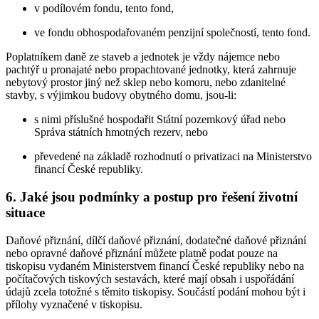
v podílovém fondu, tento fond,
ve fondu obhospodařovaném penzijní společností, tento fond.
Poplatníkem daně ze staveb a jednotek je vždy nájemce nebo
pachtýř u pronajaté nebo propachtované jednotky, která zahrnuje
nebytový prostor jiný než sklep nebo komoru, nebo zdanitelné
stavby, s výjimkou budovy obytného domu, jsou-li:
s nimi příslušné hospodařit Státní pozemkový úřad nebo
Správa státních hmotných rezerv, nebo
převedené na základě rozhodnutí o privatizaci na Ministerstvo
financí České republiky.
6. Jaké jsou podmínky a postup pro řešení životní
situace
Daňové přiznání, dílčí daňové přiznání, dodatečné daňové přiznání
nebo opravné daňové přiznání můžete platně podat pouze na
tiskopisu vydaném Ministerstvem financí České republiky nebo na
počítačových tiskových sestavách, které mají obsah i uspořádání
údajů zcela totožné s těmito tiskopisy. Součástí podání mohou být i
přílohy vyznačené v tiskopisu.