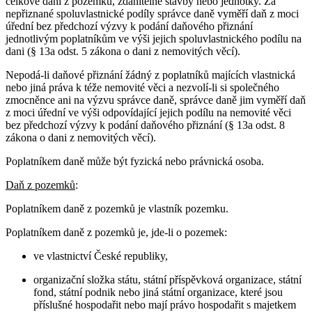
celkové dani z pozemku, zdanitelné stavby nebo jednotky. Za
nepřiznané spoluvlastnické podíly správce daně vyměří daň z moci
úřední bez předchozí výzvy k podání daňového přiznání
jednotlivým poplatníkům ve výši jejich spoluvlastnického podílu na
dani (§ 13a odst. 5 zákona o dani z nemovitých věcí).
Nepodá-li daňové přiznání žádný z poplatníků majících vlastnická
nebo jiná práva k téže nemovité věci a nezvolí-li si společného
zmocněnce ani na výzvu správce daně, správce daně jim vyměří daň
z moci úřední ve výši odpovídající jejich podílu na nemovité věci
bez předchozí výzvy k podání daňového přiznání (§ 13a odst. 8
zákona o dani z nemovitých věcí).
Poplatníkem daně může být fyzická nebo právnická osoba.
Daň z pozemků
:
Poplatníkem daně z pozemků je vlastník pozemku.
Poplatníkem daně z pozemků je, jde-li o pozemek:
ve vlastnictví České republiky,
organizační složka státu, státní příspěvková organizace, státní
fond, státní podnik nebo jiná státní organizace, které jsou
příslušné hospodařit nebo mají právo hospodařit s majetkem