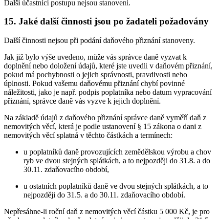
Další účastníci postupu nejsou stanoveni.
15. Jaké další činnosti jsou po žadateli požadovány
Další činnosti nejsou při podání daňového přiznání stanoveny.
Jak již bylo výše uvedeno, může vás správce daně vyzvat k
doplnění nebo doložení údajů, které jste uvedli v daňovém přiznání,
pokud má pochybnosti o jejich správnosti, pravdivosti nebo
úplnosti. Pokud vašemu daňovému přiznání chybí povinné
náležitosti, jako je např. podpis poplatníka nebo datum vypracování
přiznání, správce daně vás vyzve k jejich doplnění.
Na základě údajů z daňového přiznání správce daně vyměří daň z
nemovitých věcí, která je podle ustanovení § 15 zákona o dani z
nemovitých věcí splatná v těchto částkách a termínech:
u poplatníků daně provozujících zemědělskou výrobu a chov
ryb ve dvou stejných splátkách, a to nejpozději do 31.8. a do
30.11. zdaňovacího období,
u ostatních poplatníků daně ve dvou stejných splátkách, a to
nejpozději do 31.5. a do 30.11. zdaňovacího období.
Nepřesáhne-li roční daň z nemovitých věcí částku 5 000 Kč, je pro