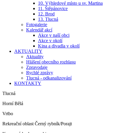
10. Výhledové místo u sv. Martina
11. Štěpánovice
12. Brod
13. Tlucná
Fotogalerie
Kalendář akcí
Akce v naší obci
Akce v okolí
Kina a divadla v okolí
AKTUALITY
Aktuality
Hlášení obecního rozhlasu
Zpravodaje
Rychlé zprávy
Tlucná - odkanalizování
KONTAKTY
Tlucná
Horní Bělá
Vrtbo
Rekreační oblast Černý rybník/Porajt