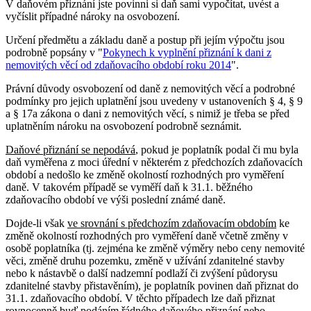
V daňovém přiznání jste povinni si daň sami vypočítat, uvést a
vyčíslit případné nároky na osvobození.
Určení předmětu a základu daně a postup při jejím výpočtu jsou
podrobně popsány v "
Pokynech k vyplnění přiznání k dani z
nemovitých věcí od zdaňovacího období roku 2014
".
Právní důvody osvobození od daně z nemovitých věcí a podrobné
podmínky pro jejich uplatnění jsou uvedeny v ustanoveních § 4, § 9
a § 17a zákona o dani z nemovitých věcí, s nimiž je třeba se před
uplatněním nároku na osvobození podrobně seznámit.
Daňové přiznání se nepodává
, pokud je poplatník podal či mu byla
daň vyměřena z moci úřední v některém z předchozích zdaňovacích
období a nedošlo ke změně okolností rozhodných pro vyměření
daně. V takovém případě se vyměří daň k 31.1. běžného
zdaňovacího období ve výši poslední známé daně.
Dojde-li však
ve srovnání s předchozím zdaňovacím obdobím
ke
změně okolností rozhodných pro vyměření daně včetně změny v
osobě poplatníka (tj. zejména ke změně výměry nebo ceny nemovité
věci, změně druhu pozemku, změně v užívání zdanitelné stavby
nebo k nástavbě o další nadzemní podlaží či zvýšení půdorysu
zdanitelné stavby přistavěním), je poplatník povinen daň přiznat do
31.1. zdaňovacího období. V těchto případech lze daň přiznat
rovnocenně buď podáním řádného daňového přiznání nebo