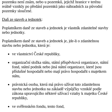
pozemku není znám, nebo u pozemků, jejichž hranice v terénu
reálně vznikly po předání pozemků jako náhradních za původní
pozemky sloučené.
Daň ze staveb a jednotek
:
Poplatníkem daně ze staveb a jednotek je vlastník zdanitelné stavby
nebo jednotky.
Poplatníkem daně ze staveb a jednotek je, jde-li o zdanitelnou
stavbu nebo jednotku, která je:
ve vlastnictví České republiky,
organizační složka státu, státní příspěvková organizace, státní
fond, státní podnik nebo jiná státní organizace, které jsou
příslušné hospodařit nebo mají právo hospodařit s majetkem
státu,
právnická osoba, která má právo užívat tuto zdanitelnou
stavbu nebo jednotku na základě výpůjčky vzniklé podle
zákona upravujícího některé užívací vztahy k majetku České
republiky,
ve svěřenském fondu, tento fond,