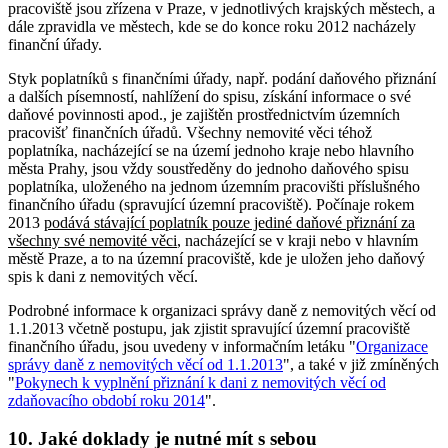
pracoviště jsou zřízena v Praze, v jednotlivých krajských městech, a
dále zpravidla ve městech, kde se do konce roku 2012 nacházely
finanční úřady.
Styk poplatníků s finančními úřady, např. podání daňového přiznání
a dalších písemností, nahlížení do spisu, získání informace o své
daňové povinnosti apod., je zajištěn prostřednictvím územních
pracovišť finančních úřadů. Všechny nemovité věci téhož
poplatníka, nacházející se na území jednoho kraje nebo hlavního
města Prahy, jsou vždy soustředěny do jednoho daňového spisu
poplatníka, uloženého na jednom územním pracovišti příslušného
finančního úřadu (spravující územní pracoviště). Počínaje rokem
2013
podává stávající poplatník pouze jediné daňové přiznání za
všechny své nemovité věci
, nacházející se v kraji nebo v hlavním
městě Praze, a to na územní pracoviště, kde je uložen jeho daňový
spis k dani z nemovitých věcí.
Podrobné informace k organizaci správy daně z nemovitých věcí od
1.1.2013 včetně postupu, jak zjistit spravující územní pracoviště
finančního úřadu, jsou uvedeny v informačním letáku "
Organizace
správy daně z nemovitých věcí od 1.1.2013
", a také v již zmíněných
"
Pokynech k vyplnění přiznání k dani z nemovitých věcí od
zdaňovacího období roku 2014
".
10. Jaké doklady je nutné mít s sebou