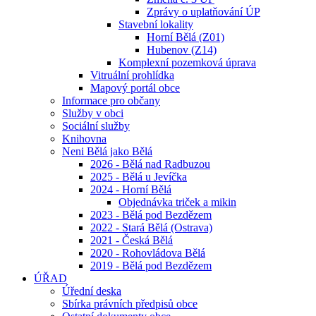
Zprávy o uplatňování ÚP
Stavební lokality
Horní Bělá (Z01)
Hubenov (Z14)
Komplexní pozemková úprava
Vitruální prohlídka
Mapový portál obce
Informace pro občany
Služby v obci
Sociální služby
Knihovna
Neni Bělá jako Bělá
2026 - Bělá nad Radbuzou
2025 - Bělá u Jevíčka
2024 - Horní Bělá
Objednávka triček a mikin
2023 - Bělá pod Bezdězem
2022 - Stará Bělá (Ostrava)
2021 - Česká Bělá
2020 - Rohovládova Bělá
2019 - Bělá pod Bezdězem
ÚŘAD
Úřední deska
Sbírka právních předpisů obce