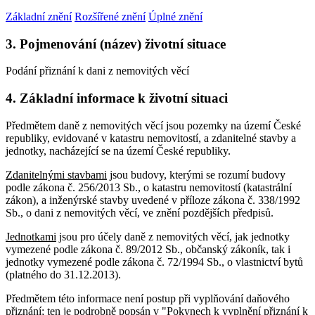
Základní znění
Rozšířené znění
Úplné znění
3. Pojmenování (název) životní situace
Podání přiznání k dani z nemovitých věcí
4. Základní informace k životní situaci
Předmětem daně z nemovitých věcí jsou pozemky na území České
republiky, evidované v katastru nemovitostí, a zdanitelné stavby a
jednotky, nacházející se na území České republiky.
Zdanitelnými stavbami
jsou budovy, kterými se rozumí budovy
podle zákona č. 256/2013 Sb., o katastru nemovitostí (katastrální
zákon), a inženýrské stavby uvedené v příloze zákona č. 338/1992
Sb., o dani z nemovitých věcí, ve znění pozdějších předpisů.
Jednotkami
jsou pro účely daně z nemovitých věcí, jak jednotky
vymezené podle zákona č. 89/2012 Sb., občanský zákoník, tak i
jednotky vymezené podle zákona č. 72/1994 Sb., o vlastnictví bytů
(platného do 31.12.2013).
Předmětem této informace není postup při vyplňování daňového
přiznání; ten je podrobně popsán v "Pokynech k vyplnění přiznání k