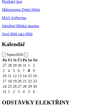
Plzeňský kraj
Mikroregion Dolní Střela
MAS Světovina
Sdružení Bělská skupina
Není Bělá jako Bělá
Kalendář
Srpen
2026
Po
Út
St
Čt
Pá
So
Ne
27
28
29
30
31
1
2
3
4
5
6
7
8
9
10
11
12
13
14
15
16
17
18
19
20
21
22
23
24
25
26
27
28
29
30
31
1
2
3
4
5
6
ODSTÁVKY ELEKTŘINY