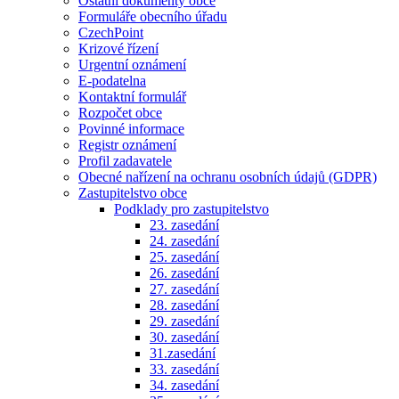
Ostatní dokumenty obce
Formuláře obecního úřadu
CzechPoint
Krizové řízení
Urgentní oznámení
E-podatelna
Kontaktní formulář
Rozpočet obce
Povinné informace
Registr oznámení
Profil zadavatele
Obecné nařízení na ochranu osobních údajů (GDPR)
Zastupitelstvo obce
Podklady pro zastupitelstvo
23. zasedání
24. zasedání
25. zasedání
26. zasedání
27. zasedání
28. zasedání
29. zasedání
30. zasedání
31.zasedání
33. zasedání
34. zasedání