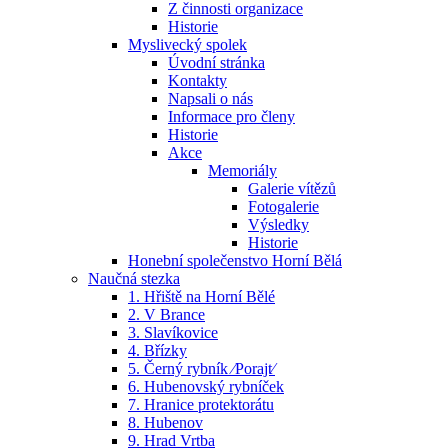
Z činnosti organizace
Historie
Myslivecký spolek
Úvodní stránka
Kontakty
Napsali o nás
Informace pro členy
Historie
Akce
Memoriály
Galerie vítězů
Fotogalerie
Výsledky
Historie
Honební společenstvo Horní Bělá
Naučná stezka
1. Hřiště na Horní Bělé
2. V Brance
3. Slavíkovice
4. Břízky
5. Černý rybník ⁄Porajt⁄
6. Hubenovský rybníček
7. Hranice protektorátu
8. Hubenov
9. Hrad Vrtba