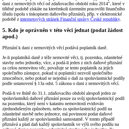
dani z nemovitých věcí od zdaňovacího období roku 2014", které v
tištěné podobě získáte na kterémkoli územním pracovišti finančního
úřadu (spolu s tiskopisem daňového přiznání), příp. v elektronické
podobě z
internetových stránek Finanční správy České republiky
.
5. Kdo je oprávněn v této věci jednat (podat žádost
apod.)
Přiznání k dani z nemovitých věcí podává poplatník daně.
Je-li poplatníků daně z téže nemovité věci, tj. pozemku, zdanitelné
stavby nebo jednotky, více, a podá-li jeden z nich daňové přiznání
za celou nemovitou věc, považuje se tento poplatník za jejich
společného zástupce, pokud si poplatníci nezvolí společného
zmocněnce, nebo pokud se nejedná o daň za spoluvlastnické podíly
podle ustanovení § 13a odst. 5 zákona o dani z nemovitých věcí.
Podá-li ve lhůtě do 31.1. zdaňovacího období alespoň jeden ze
spoluvlastníků daňové přiznání pouze za svůj spoluvlastnický podíl
na pozemku, který není v katastru nemovitostí evidován
zjednodušeným způsobem, nebo za spoluvlastnický podíl na
zdanitelné stavbě nebo jednotce, má povinnost podat daňové
přiznání každý ze spoluvlastníků samostatně. V tomto případě
přiznává a platí daň každý spoluvlastník ve výši svého podílu na