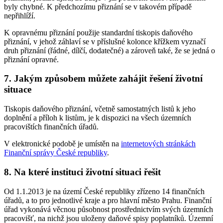
byly chybné. K předchozímu přiznání se v takovém případě
nepřihlíží.
K opravnému přiznání použije standardní tiskopis daňového
přiznání, v jehož záhlaví se v příslušné kolonce křížkem vyznačí
druh přiznání (řádné, dílčí, dodatečné) a zároveň také, že se jedná o
přiznání opravné.
7. Jakým způsobem můžete zahájit řešení životní
situace
Tiskopis daňového přiznání, včetně samostatných listů k jeho
doplnění a příloh k listům, je k dispozici na všech územních
pracovištích finančních úřadů.
V elektronické podobě je umístěn na
internetových stránkách
Finanční správy České republiky
.
8. Na které instituci životní situaci řešit
Od 1.1.2013 je na území České republiky zřízeno 14 finančních
úřadů, a to pro jednotlivé kraje a pro hlavní město Prahu. Finanční
úřad vykonává věcnou působnost prostřednictvím svých územních
pracovišť, na nichž jsou uloženy daňové spisy poplatníků. Územní