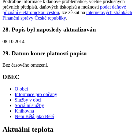
Podrobné informace k daňové problematice, včetně příslušných
právních předpisů, daňových tiskopisů a možnosti
podat daňové
přiznání elektronickou cestou
, lze získat na
internetových stránkách
Finanční správy České republiky
.
28. Popis byl naposledy aktualizován
08.10.2014
29. Datum konce platnosti popisu
Bez časového omezení.
OBEC
O obci
Informace pro občany
Služby v obci
Sociální služby
Knihovna
Neni Bělá jako Bělá
Aktuální teplota