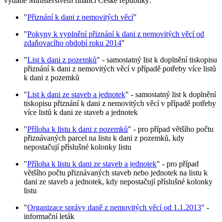
vydané Ministerstvem financí České republiky:
"
Přiznání k dani z nemovitých věcí
"
"
Pokyny k vyplnění přiznání k dani z nemovitých věcí od
zdaňovacího období roku 2014
"
"
List k dani z pozemků
" - samostatný list k doplnění tiskopisu
přiznání k dani z nemovitých věcí v případě potřeby více listů
k dani z pozemků
"
List k dani ze staveb a jednotek
" - samostatný list k doplnění
tiskopisu přiznání k dani z nemovitých věcí v případě potřeby
více listů k dani ze staveb a jednotek
"
Příloha k listu k dani z pozemků
" - pro případ většího počtu
přiznávaných parcel na listu k dani z pozemků, kdy
nepostačují příslušné kolonky listu
"
Příloha k listu k dani ze staveb a jednotek
" - pro případ
většího počtu přiznávaných staveb nebo jednotek na listu k
dani ze staveb a jednotek, kdy nepostačují příslušné kolonky
listu
"
Organizace správy daně z nemovitých věcí od 1.1.2013
" -
informační leták