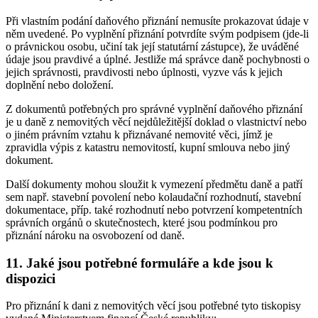
Při vlastním podání daňového přiznání nemusíte prokazovat údaje v
něm uvedené. Po vyplnění přiznání potvrdíte svým podpisem (jde-li
o právnickou osobu, učiní tak její statutární zástupce), že uváděné
údaje jsou pravdivé a úplné. Jestliže má správce daně pochybnosti o
jejich správnosti, pravdivosti nebo úplnosti, vyzve vás k jejich
doplnění nebo doložení.
Z dokumentů potřebných pro správné vyplnění daňového přiznání
je u daně z nemovitých věcí nejdůležitější doklad o vlastnictví nebo
o jiném právním vztahu k přiznávané nemovité věci, jímž je
zpravidla výpis z katastru nemovitostí, kupní smlouva nebo jiný
dokument.
Další dokumenty mohou sloužit k vymezení předmětu daně a patří
sem např. stavební povolení nebo kolaudační rozhodnutí, stavební
dokumentace, příp. také rozhodnutí nebo potvrzení kompetentních
správních orgánů o skutečnostech, které jsou podmínkou pro
přiznání nároku na osvobození od daně.
11. Jaké jsou potřebné formuláře a kde jsou k
dispozici
Pro přiznání k dani z nemovitých věcí jsou potřebné tyto tiskopisy