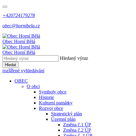
+420724179278
obec@hornibela.cz
Obec
Horní
Bělá
Obec
Horní
Bělá
Hledaný výraz
Hledat
rozšířené vyhledávání
OBEC
O obci
Symboly obce
Historie
Kulturní památky
Rozvoj obce
Strategický plán
Územní plán
Změna č.1 ÚP
Změna č.2 ÚP
Změna č. 3 ÚP