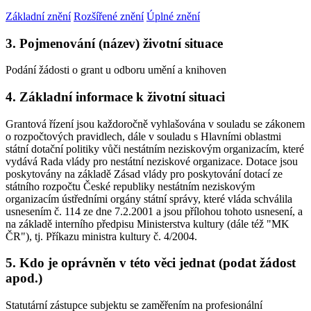
Základní znění
Rozšířené znění
Úplné znění
3. Pojmenování (název) životní situace
Podání žádosti o grant u odboru umění a knihoven
4. Základní informace k životní situaci
Grantová řízení jsou každoročně vyhlašována v souladu se zákonem
o rozpočtových pravidlech, dále v souladu s Hlavními oblastmi
státní dotační politiky vůči nestátním neziskovým organizacím, které
vydává Rada vlády pro nestátní neziskové organizace. Dotace jsou
poskytovány na základě Zásad vlády pro poskytování dotací ze
státního rozpočtu České republiky nestátním neziskovým
organizacím ústředními orgány státní správy, které vláda schválila
usnesením č. 114 ze dne 7.2.2001 a jsou přílohou tohoto usnesení, a
na základě interního předpisu Ministerstva kultury (dále též "MK
ČR"), tj. Příkazu ministra kultury č. 4/2004.
5. Kdo je oprávněn v této věci jednat (podat žádost
apod.)
Statutární zástupce subjektu se zaměřením na profesionální