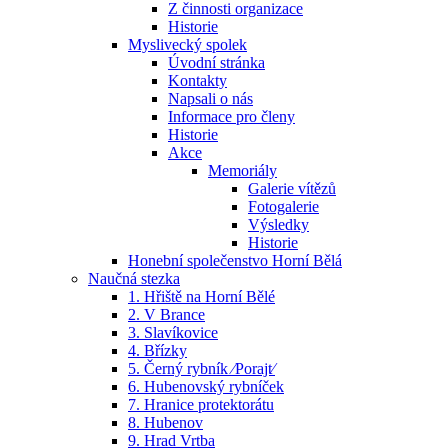
Z činnosti organizace
Historie
Myslivecký spolek
Úvodní stránka
Kontakty
Napsali o nás
Informace pro členy
Historie
Akce
Memoriály
Galerie vítězů
Fotogalerie
Výsledky
Historie
Honební společenstvo Horní Bělá
Naučná stezka
1. Hřiště na Horní Bělé
2. V Brance
3. Slavíkovice
4. Břízky
5. Černý rybník ⁄Porajt⁄
6. Hubenovský rybníček
7. Hranice protektorátu
8. Hubenov
9. Hrad Vrtba