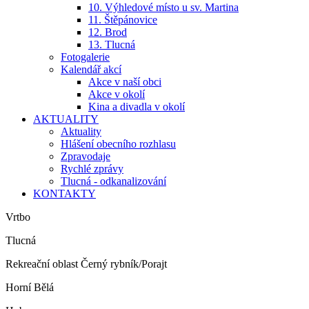
10. Výhledové místo u sv. Martina
11. Štěpánovice
12. Brod
13. Tlucná
Fotogalerie
Kalendář akcí
Akce v naší obci
Akce v okolí
Kina a divadla v okolí
AKTUALITY
Aktuality
Hlášení obecního rozhlasu
Zpravodaje
Rychlé zprávy
Tlucná - odkanalizování
KONTAKTY
Vrtbo
Tlucná
Rekreační oblast Černý rybník/Porajt
Horní Bělá