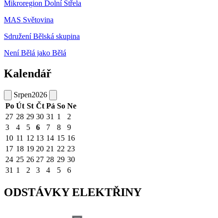
Mikroregion Dolní Střela
MAS Světovina
Sdružení Bělská skupina
Není Bělá jako Bělá
Kalendář
Srpen
2026
Po
Út
St
Čt
Pá
So
Ne
27
28
29
30
31
1
2
3
4
5
6
7
8
9
10
11
12
13
14
15
16
17
18
19
20
21
22
23
24
25
26
27
28
29
30
31
1
2
3
4
5
6
ODSTÁVKY ELEKTŘINY