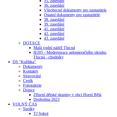
35. zasedání
36. zasedání
Všeobecné dokumenty pro zastupitele
Ostatní dokumenty pro zastupitele
38. zasedání
39. zasedání
41. zasedání
42. zasedání
43. zasedání
DOTACE
Malá vodní nádrž Tlucná
II⁄205 - Modernizace aglomeračního okruhu,
Tlucná - chodníky
DS "Kuřátka"
Dokumenty
Kontakty
Stravování
Ceník
Fotogalerie
Dotace
Zřízení dětské skupiny v obci Horní Bělá
Drobotina 2023
VOLNÝ ČAS
Spolky
TJ Sokol