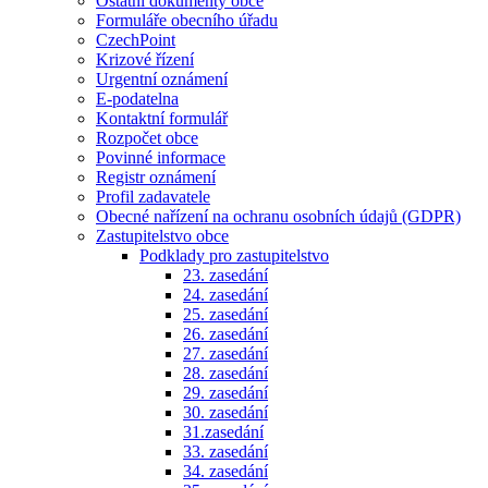
Ostatní dokumenty obce
Formuláře obecního úřadu
CzechPoint
Krizové řízení
Urgentní oznámení
E-podatelna
Kontaktní formulář
Rozpočet obce
Povinné informace
Registr oznámení
Profil zadavatele
Obecné nařízení na ochranu osobních údajů (GDPR)
Zastupitelstvo obce
Podklady pro zastupitelstvo
23. zasedání
24. zasedání
25. zasedání
26. zasedání
27. zasedání
28. zasedání
29. zasedání
30. zasedání
31.zasedání
33. zasedání
34. zasedání