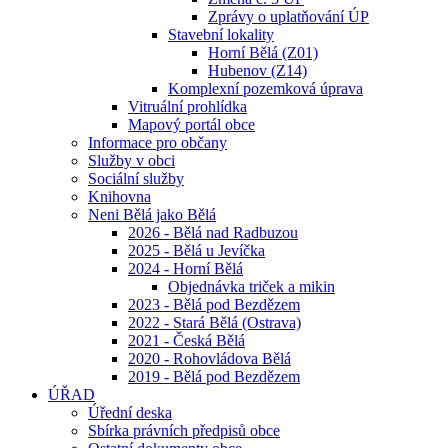
Zprávy o uplatňování ÚP
Stavební lokality
Horní Bělá (Z01)
Hubenov (Z14)
Komplexní pozemková úprava
Vitruální prohlídka
Mapový portál obce
Informace pro občany
Služby v obci
Sociální služby
Knihovna
Neni Bělá jako Bělá
2026 - Bělá nad Radbuzou
2025 - Bělá u Jevíčka
2024 - Horní Bělá
Objednávka triček a mikin
2023 - Bělá pod Bezdězem
2022 - Stará Bělá (Ostrava)
2021 - Česká Bělá
2020 - Rohovládova Bělá
2019 - Bělá pod Bezdězem
ÚŘAD
Úřední deska
Sbírka právních předpisů obce