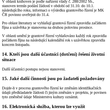
V oblasti knihoven je podle nařízení vlády č. 288/2002 Sb.,
stanoven termín podání žádostí v období od 31.10. do 10.1.
následujícího roku, informaci o výsledku grantového řízení je MK
ČR povinno uveřejnit do 31.4.
Pro oblast literatury se vyhlašují grantová řízení zpravidla začátkem
října a uzávěrka je stanovena na druhou polovinu prosince.
V oblasti umění je grantové řízení vyhlašováno každý rok zpravidla
počátkem října na následující kalendářní rok s uzávěrkou zpravidla
koncem listopadu.
14. Kteří jsou další účastníci (dotčení) řešení životní
situace
Další účastníci postupu nejsou stanoveni.
15. Jaké další činnosti jsou po žadateli požadovány
Dojde-li v procesu grantového řízení ke změnám identifikačních
údajů předkladatele žádosti či jiným změnám v projektu, je povinen
tyto změněné údaje Ministerstvu kultury oznámit.
16. Elektronická služba, kterou lze využít