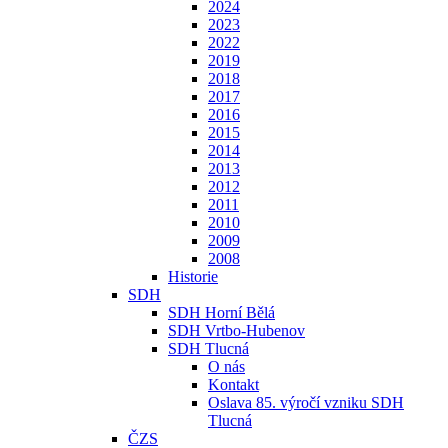
2024
2023
2022
2019
2018
2017
2016
2015
2014
2013
2012
2011
2010
2009
2008
Historie
SDH
SDH Horní Bělá
SDH Vrtbo-Hubenov
SDH Tlucná
O nás
Kontakt
Oslava 85. výročí vzniku SDH
Tlucná
ČZS