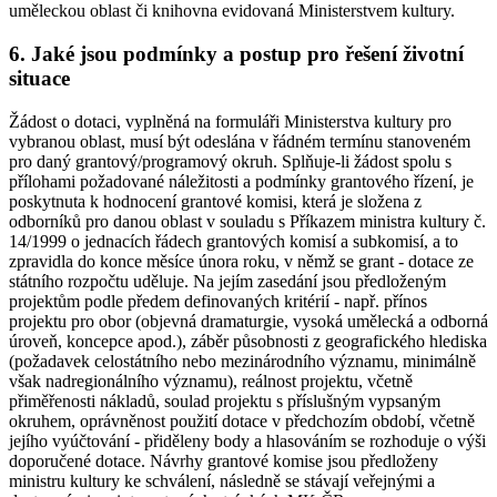
uměleckou oblast či knihovna evidovaná Ministerstvem kultury.
6. Jaké jsou podmínky a postup pro řešení životní
situace
Žádost o dotaci, vyplněná na formuláři Ministerstva kultury pro
vybranou oblast, musí být odeslána v řádném termínu stanoveném
pro daný grantový/programový okruh. Splňuje-li žádost spolu s
přílohami požadované náležitosti a podmínky grantového řízení, je
poskytnuta k hodnocení grantové komisi, která je složena z
odborníků pro danou oblast v souladu s Příkazem ministra kultury č.
14/1999 o jednacích řádech grantových komisí a subkomisí, a to
zpravidla do konce měsíce února roku, v němž se grant - dotace ze
státního rozpočtu uděluje. Na jejím zasedání jsou předloženým
projektům podle předem definovaných kritérií - např. přínos
projektu pro obor (objevná dramaturgie, vysoká umělecká a odborná
úroveň, koncepce apod.), záběr působnosti z geografického hlediska
(požadavek celostátního nebo mezinárodního významu, minimálně
však nadregionálního významu), reálnost projektu, včetně
přiměřenosti nákladů, soulad projektu s příslušným vypsaným
okruhem, oprávněnost použití dotace v předchozím období, včetně
jejího vyúčtování - přiděleny body a hlasováním se rozhoduje o výši
doporučené dotace. Návrhy grantové komise jsou předloženy
ministru kultury ke schválení, následně se stávají veřejnými a