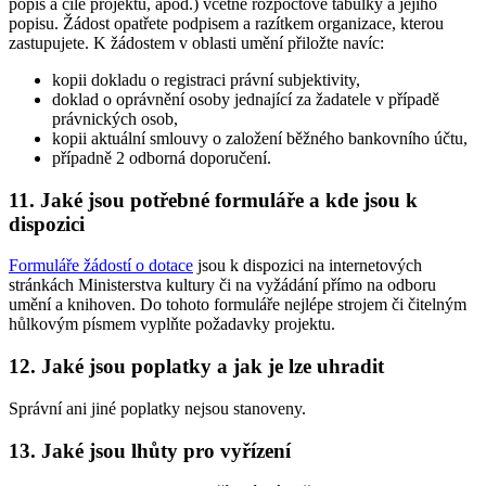
popis a cíle projektu, apod.) včetně rozpočtové tabulky a jejího
popisu. Žádost opatřete podpisem a razítkem organizace, kterou
zastupujete. K žádostem v oblasti umění přiložte navíc:
kopii dokladu o registraci právní subjektivity,
doklad o oprávnění osoby jednající za žadatele v případě
právnických osob,
kopii aktuální smlouvy o založení běžného bankovního účtu,
případně 2 odborná doporučení.
11. Jaké jsou potřebné formuláře a kde jsou k
dispozici
Formuláře žádostí o dotace
jsou k dispozici na internetových
stránkách Ministerstva kultury či na vyžádání přímo na odboru
umění a knihoven. Do tohoto formuláře nejlépe strojem či čitelným
hůlkovým písmem vyplňte požadavky projektu.
12. Jaké jsou poplatky a jak je lze uhradit
Správní ani jiné poplatky nejsou stanoveny.
13. Jaké jsou lhůty pro vyřízení