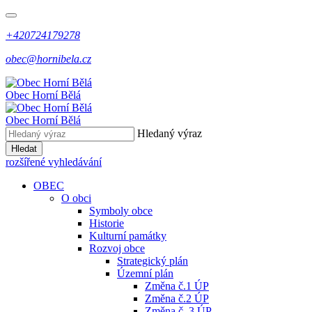
+420724179278
obec@hornibela.cz
Obec
Horní
Bělá
Obec
Horní
Bělá
Hledaný výraz
Hledat
rozšířené vyhledávání
OBEC
O obci
Symboly obce
Historie
Kulturní památky
Rozvoj obce
Strategický plán
Územní plán
Změna č.1 ÚP
Změna č.2 ÚP
Změna č. 3 ÚP