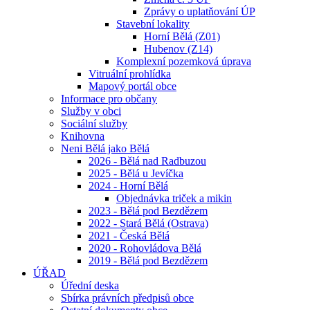
Zprávy o uplatňování ÚP
Stavební lokality
Horní Bělá (Z01)
Hubenov (Z14)
Komplexní pozemková úprava
Vitruální prohlídka
Mapový portál obce
Informace pro občany
Služby v obci
Sociální služby
Knihovna
Neni Bělá jako Bělá
2026 - Bělá nad Radbuzou
2025 - Bělá u Jevíčka
2024 - Horní Bělá
Objednávka triček a mikin
2023 - Bělá pod Bezdězem
2022 - Stará Bělá (Ostrava)
2021 - Česká Bělá
2020 - Rohovládova Bělá
2019 - Bělá pod Bezdězem
ÚŘAD
Úřední deska
Sbírka právních předpisů obce