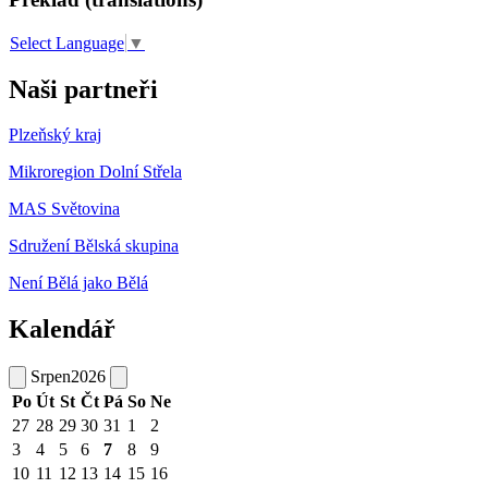
Select Language
▼
Naši partneři
Plzeňský kraj
Mikroregion Dolní Střela
MAS Světovina
Sdružení Bělská skupina
Není Bělá jako Bělá
Kalendář
Srpen
2026
Po
Út
St
Čt
Pá
So
Ne
27
28
29
30
31
1
2
3
4
5
6
7
8
9
10
11
12
13
14
15
16