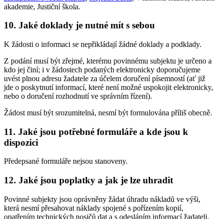
akademie, Justiční škola.
10. Jaké doklady je nutné mít s sebou
K žádosti o informaci se nepřikládají žádné doklady a podklady.
Z podání musí být zřejmé, kterému povinnému subjektu je určeno a
kdo jej činí; i v žádostech podaných elektronicky doporučujeme
uvést plnou adresu žadatele za účelem doručení písemností (ať již
jde o poskytnutí informací, které není možné uspokojit elektronicky,
nebo o doručení rozhodnutí ve správním řízení).
Žádost musí být srozumitelná, nesmí být formulována příliš obecně.
11. Jaké jsou potřebné formuláře a kde jsou k
dispozici
Předepsané formuláře nejsou stanoveny.
12. Jaké jsou poplatky a jak je lze uhradit
Povinné subjekty jsou oprávněny žádat úhradu nákladů ve výši,
která nesmí přesahovat náklady spojené s pořízením kopií,
opatřením technických nosičů dat a s odesláním informací žadateli.