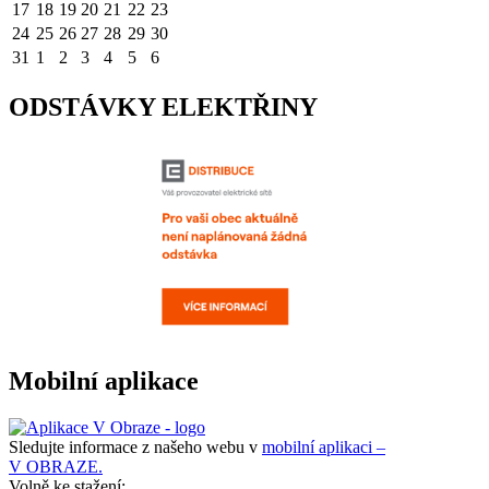
17
18
19
20
21
22
23
24
25
26
27
28
29
30
31
1
2
3
4
5
6
ODSTÁVKY ELEKTŘINY
Mobilní aplikace
Sledujte informace z našeho webu v
mobilní aplikaci –
V OBRAZE.
Volně ke stažení: