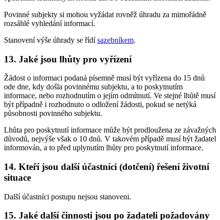
Povinné subjekty si mohou vyžádat rovněž úhradu za mimořádně
rozsáhlé vyhledání informací.
Stanovení výše úhrady se řídí
sazebníkem
.
13. Jaké jsou lhůty pro vyřízení
Žádost o informaci podaná písemně musí být vyřízena do 15 dnů
ode dne, kdy došla povinnému subjektu, a to poskytnutím
informace, nebo rozhodnutím o jejím odmítnutí. Ve stejné lhůtě musí
být případně i rozhodnuto o odložení žádosti, pokud se netýká
působnosti povinného subjektu.
Lhůta pro poskytnutí informace může být prodloužena ze závažných
důvodů, nejvýše však o 10 dnů. V takovém případě musí být žadatel
informován, a to před uplynutím lhůty pro poskytnutí informace.
14. Kteří jsou další účastníci (dotčení) řešení životní
situace
Další účastníci postupu nejsou stanoveni.
15. Jaké další činnosti jsou po žadateli požadovány