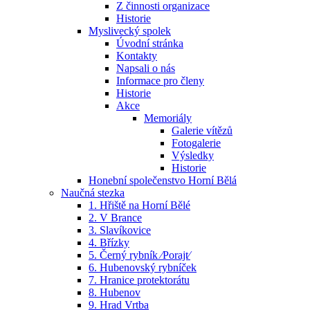
Z činnosti organizace
Historie
Myslivecký spolek
Úvodní stránka
Kontakty
Napsali o nás
Informace pro členy
Historie
Akce
Memoriály
Galerie vítězů
Fotogalerie
Výsledky
Historie
Honební společenstvo Horní Bělá
Naučná stezka
1. Hřiště na Horní Bělé
2. V Brance
3. Slavíkovice
4. Břízky
5. Černý rybník ⁄Porajt⁄
6. Hubenovský rybníček
7. Hranice protektorátu
8. Hubenov
9. Hrad Vrtba