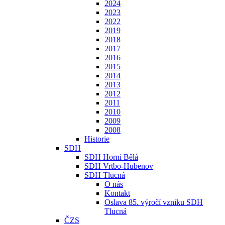
2024
2023
2022
2019
2018
2017
2016
2015
2014
2013
2012
2011
2010
2009
2008
Historie
SDH
SDH Horní Bělá
SDH Vrtbo-Hubenov
SDH Tlucná
O nás
Kontakt
Oslava 85. výročí vzniku SDH
Tlucná
ČZS