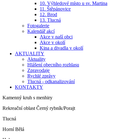
10. Výhledové místo u sv. Martina
11. Štěpánovice
12. Brod
13. Tlucná
Fotogalerie
Kalendář akcí
Akce v naší obci
Akce v okolí
Kina a divadla v okolí
AKTUALITY
Aktuality
Hlášení obecního rozhlasu
Zpravodaje
Rychlé zprávy
Tlucná - odkanalizování
KONTAKTY
Kamenný kruh s menhiry
Rekreační oblast Černý rybník/Porajt
Tlucná
Horní Bělá