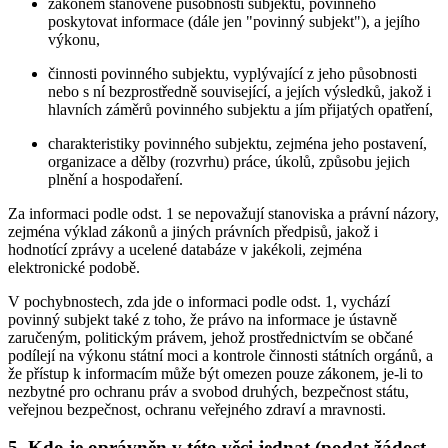
zákonem stanovené působnosti subjektu, povinného
poskytovat informace (dále jen "povinný subjekt"), a jejího
výkonu,
činnosti povinného subjektu, vyplývající z jeho působnosti
nebo s ní bezprostředně související, a jejích výsledků, jakož i
hlavních záměrů povinného subjektu a jím přijatých opatření,
charakteristiky povinného subjektu, zejména jeho postavení,
organizace a dělby (rozvrhu) práce, úkolů, způsobu jejich
plnění a hospodaření.
Za informaci podle odst. 1 se nepovažují stanoviska a právní názory,
zejména výklad zákonů a jiných právních předpisů, jakož i
hodnotící zprávy a ucelené databáze v jakékoli, zejména
elektronické podobě.
V pochybnostech, zda jde o informaci podle odst. 1, vychází
povinný subjekt také z toho, že právo na informace je ústavně
zaručeným, politickým právem, jehož prostřednictvím se občané
podílejí na výkonu státní moci a kontrole činnosti státních orgánů, a
že přístup k informacím může být omezen pouze zákonem, je-li to
nezbytné pro ochranu práv a svobod druhých, bezpečnost státu,
veřejnou bezpečnost, ochranu veřejného zdraví a mravnosti.
5. Kdo je oprávněn v této věci jednat (podat žádost