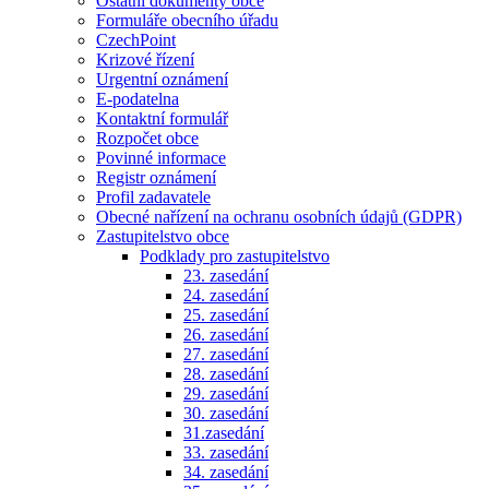
Ostatní dokumenty obce
Formuláře obecního úřadu
CzechPoint
Krizové řízení
Urgentní oznámení
E-podatelna
Kontaktní formulář
Rozpočet obce
Povinné informace
Registr oznámení
Profil zadavatele
Obecné nařízení na ochranu osobních údajů (GDPR)
Zastupitelstvo obce
Podklady pro zastupitelstvo
23. zasedání
24. zasedání
25. zasedání
26. zasedání
27. zasedání
28. zasedání
29. zasedání
30. zasedání
31.zasedání
33. zasedání
34. zasedání