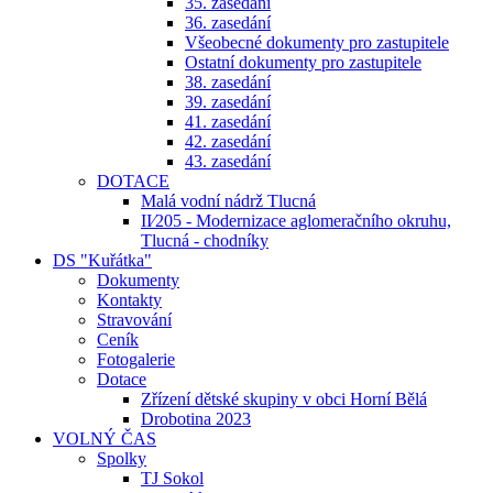
35. zasedání
36. zasedání
Všeobecné dokumenty pro zastupitele
Ostatní dokumenty pro zastupitele
38. zasedání
39. zasedání
41. zasedání
42. zasedání
43. zasedání
DOTACE
Malá vodní nádrž Tlucná
II⁄205 - Modernizace aglomeračního okruhu,
Tlucná - chodníky
DS "Kuřátka"
Dokumenty
Kontakty
Stravování
Ceník
Fotogalerie
Dotace
Zřízení dětské skupiny v obci Horní Bělá
Drobotina 2023
VOLNÝ ČAS
Spolky
TJ Sokol