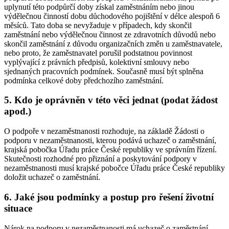
uplynutí této podpůrčí doby získal zaměstnáním nebo jinou
výdělečnou činností dobu důchodového pojištění v délce alespoň 6
měsíců. Tato doba se nevyžaduje v případech, kdy skončil
zaměstnání nebo výdělečnou činnost ze zdravotních důvodů nebo
skončil zaměstnání z důvodu organizačních změn u zaměstnavatele,
nebo proto, že zaměstnavatel porušil podstatnou povinnost
vyplývající z právních předpisů, kolektivní smlouvy nebo
sjednaných pracovních podmínek. Současně musí být splněna
podmínka celkové doby předchozího zaměstnání.
5. Kdo je oprávněn v této věci jednat (podat žádost
apod.)
O podpoře v nezaměstnanosti rozhoduje, na základě Žádosti o
podporu v nezaměstnanosti, kterou podává uchazeč o zaměstnání,
krajská pobočka Úřadu práce České republiky ve správním řízení.
Skutečnosti rozhodné pro přiznání a poskytování podpory v
nezaměstnanosti musí krajské pobočce Úřadu práce České republiky
doložit uchazeč o zaměstnání
.
6. Jaké jsou podmínky a postup pro řešení životní
situace
Nárok na podporu v nezaměstnanosti má uchazeč o zaměstnání
,