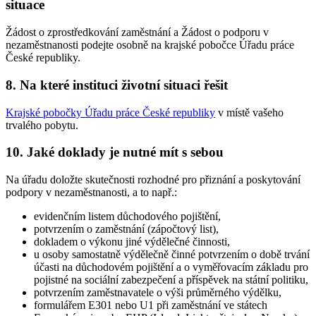
situace
Žádost o zprostředkování zaměstnání a Žádost o podporu v
nezaměstnanosti podejte osobně na krajské pobočce Úřadu práce
České republiky.
8. Na které instituci životní situaci řešit
Krajské pobočky Úřadu práce České republiky
v místě vašeho
trvalého pobytu.
10. Jaké doklady je nutné mít s sebou
Na úřadu doložte skutečnosti rozhodné pro přiznání a poskytování
podpory v nezaměstnanosti, a to např.:
evidenčním listem důchodového pojištění,
potvrzením o zaměstnání (zápočtový list),
dokladem o výkonu jiné výdělečné činnosti,
u osoby samostatně výdělečně činné potvrzením o době trvání
účasti na důchodovém pojištění a o vyměřovacím základu pro
pojistné na sociální zabezpečení a příspěvek na státní politiku,
potvrzením zaměstnavatele o výši průměrného výdělku,
formulářem E301 nebo U1 při zaměstnání ve státech