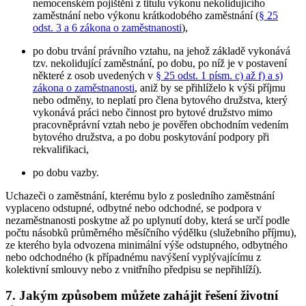
nemocenském pojištění z titulu výkonu nekolidujícího
zaměstnání nebo výkonu krátkodobého zaměstnání (
§ 25
odst. 3 a 6 zákona o zaměstnanosti
),
po dobu trvání právního vztahu, na jehož základě vykonává
tzv. nekolidující zaměstnání, po dobu, po níž je v postavení
některé z osob uvedených v
§ 25 odst. 1 písm. c) až f) a s)
zákona o zaměstnanosti
, aniž by se přihlíželo k výši příjmu
nebo odměny, to neplatí pro člena bytového družstva, který
vykonává práci nebo činnost pro bytové družstvo mimo
pracovněprávní vztah nebo je pověřen obchodním vedením
bytového družstva, a po dobu poskytování podpory při
rekvalifikaci,
po dobu vazby.
Uchazeči o zaměstnání, kterému bylo z posledního zaměstnání
vyplaceno odstupné, odbytné nebo odchodné, se podpora v
nezaměstnanosti poskytne až po uplynutí doby, která se určí podle
počtu násobků průměrného měsíčního výdělku (služebního příjmu),
ze kterého byla odvozena minimální výše odstupného, odbytného
nebo odchodného (k případnému navýšení vyplývajícímu z
kolektivní smlouvy nebo z vnitřního předpisu se nepřihlíží).
7. Jakým způsobem můžete zahájit řešení životní