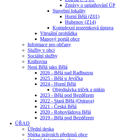
Zprávy o uplatňování ÚP
Stavební lokality
Horní Bělá (Z01)
Hubenov (Z14)
Komplexní pozemková úprava
Vitruální prohlídka
Mapový portál obce
Informace pro občany
Služby v obci
Sociální služby
Knihovna
Neni Bělá jako Bělá
2026 - Bělá nad Radbuzou
2025 - Bělá u Jevíčka
2024 - Horní Bělá
Objednávka triček a mikin
2023 - Bělá pod Bezdězem
2022 - Stará Bělá (Ostrava)
2021 - Česká Bělá
2020 - Rohovládova Bělá
2019 - Bělá pod Bezdězem
ÚŘAD
Úřední deska
Sbírka právních předpisů obce