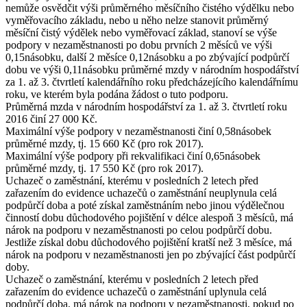
nemůže osvědčit výši průměrného měsíčního čistého výdělku nebo
vyměřovacího základu, nebo u něho nelze stanovit průměrný
měsíční čistý výdělek nebo vyměřovací základ, stanoví se výše
podpory v nezaměstnanosti po dobu prvních 2 měsíců ve výši
0,15násobku, další 2 měsíce 0,12násobku a po zbývající podpůrčí
dobu ve výši 0,11násobku průměrné mzdy v národním hospodářství
za 1. až 3. čtvrtletí kalendářního roku předcházejícího kalendářnímu
roku, ve kterém byla podána žádost o tuto podporu.
Průměrná mzda
v národním hospodářství za 1. až 3. čtvrtletí roku
2016 činí
27 000 Kč
.
Maximální výše
podpory v nezaměstnanosti činí 0,58násobek
průměrné mzdy, tj.
15 660 Kč
(pro rok 2017).
Maximální výše
podpory při rekvalifikaci činí 0,65násobek
průměrné mzdy, tj.
17 550 Kč
(pro rok 2017).
Uchazeč o zaměstnání, kterému v posledních 2 letech před
zařazením do evidence uchazečů o zaměstnání neuplynula celá
podpůrčí doba a poté získal zaměstnáním nebo jinou výdělečnou
činností dobu důchodového pojištění v délce alespoň 3 měsíců, má
nárok na podporu v nezaměstnanosti po celou podpůrčí dobu.
Jestliže získal dobu důchodového pojištění kratší než 3 měsíce, má
nárok na podporu v nezaměstnanosti jen po zbývající část podpůrčí
doby.
Uchazeč o zaměstnání, kterému v posledních 2 letech před
zařazením do evidence uchazečů o zaměstnání uplynula celá
podpůrčí doba, má nárok na podporu v nezaměstnanosti, pokud po