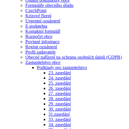
Ostatní dokumenty obce
Formuláře obecního úřadu
CzechPoint
Krizové řízení
Urgentní oznámení
E-podatelna
Kontaktní formulář
Rozpočet obce
Povinné informace
Registr oznámení
Profil zadavatele
Obecné nařízení na ochranu osobních údajů (GDPR)
Zastupitelstvo obce
Podklady pro zastupitelstvo
23. zasedání
24. zasedání
25. zasedání
26. zasedání
27. zasedání
28. zasedání
29. zasedání
30. zasedání
31.zasedání
33. zasedání
34. zasedání