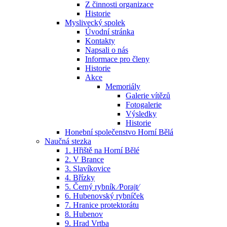
Z činnosti organizace
Historie
Myslivecký spolek
Úvodní stránka
Kontakty
Napsali o nás
Informace pro členy
Historie
Akce
Memoriály
Galerie vítězů
Fotogalerie
Výsledky
Historie
Honební společenstvo Horní Bělá
Naučná stezka
1. Hřiště na Horní Bělé
2. V Brance
3. Slavíkovice
4. Břízky
5. Černý rybník ⁄Porajt⁄
6. Hubenovský rybníček
7. Hranice protektorátu
8. Hubenov
9. Hrad Vrtba