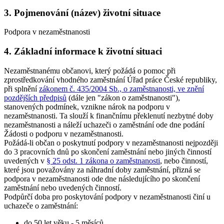
3. Pojmenování (název) životní situace
Podpora v nezaměstnanosti
4. Základní informace k životní situaci
Nezaměstnanému občanovi, který požádá o pomoc při
zprostředkování vhodného zaměstnání Úřad práce České republiky,
při splnění
zákonem č. 435/2004 Sb., o zaměstnanosti, ve znění
pozdějších předpisů
(dále jen "zákon o zaměstnanosti"),
stanovených podmínek, vznikne nárok na podporu v
nezaměstnanosti. Ta slouží k finančnímu překlenutí nezbytné doby
nezaměstnanosti a náleží uchazeči o zaměstnání ode dne podání
Žádosti o podporu v nezaměstnanosti.
Požádá-li občan o poskytnutí podpory v nezaměstnanosti nejpozději
do 3 pracovních dnů po skončení zaměstnání nebo jiných činností
uvedených v
§ 25 odst. 1 zákona o zaměstnanosti
, nebo činností,
které jsou považovány za náhradní doby zaměstnání, přizná se
podpora v nezaměstnanosti ode dne následujícího po skončení
zaměstnání nebo uvedených činností.
Podpůrčí doba pro poskytování podpory v nezaměstnanosti činí u
uchazeče o zaměstnání
:
do 50 let věku - 5 měsíců,