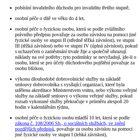
pobírání invalidního důchodu pro invaliditu třetího stupně,
osobní péče o dítě ve věku do 4 let,
osobní péče o fyzickou osobu, která se podle zvláštního
právního předpisu považuje za osobu závislou na pomoci jiné
fyzické osoby ve stupni II (středně těžká závislost), ve stupni
III (těžká závislost) nebo ve stupni IV (úplná závislost), pokud
s uchazečem o zaměstnání trvale žije a společně uhrazují
náklady na své potřeby; tyto podmínky se nevyžadují, jde-li o
osobu, která se pro účely důchodového pojištění považuje za
osobu blízkou,
výkonu dlouhodobé dobrovolnické služby na základě
smlouvy dobrovolníka s vysílající organizací, které byla
udělena akreditace Ministerstvem vnitra, nebo výkonu veřejné
služby na základě smlouvy o výkonu veřejné služby, pokud
rozsah vykonané služby překračuje v průměru alespoň 20
hodin v kalendářním týdnu,
osobní péče o fyzickou osobu mladší 10 let, která se podle
zákona č. 108/2006 Sb., o sociálních službách, ve znění
pozdějších předpisů
, považuje za osobu závislou na pomoci
jiné fyzické osoby ve stupni I (lehká závislost),