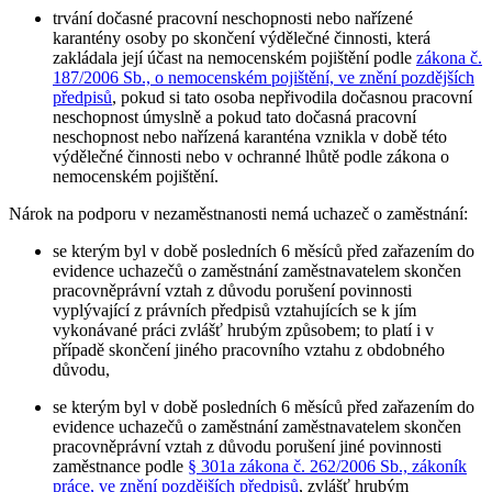
trvání dočasné pracovní neschopnosti nebo nařízené
karantény osoby po skončení výdělečné činnosti, která
zakládala její účast na nemocenském pojištění podle
zákona č.
187/2006 Sb., o nemocenském pojištění, ve znění pozdějších
předpisů
, pokud si tato osoba nepřivodila dočasnou pracovní
neschopnost úmyslně a pokud tato dočasná pracovní
neschopnost nebo nařízená karanténa vznikla v době této
výdělečné činnosti nebo v ochranné lhůtě podle zákona o
nemocenském pojištění.
Nárok na podporu v nezaměstnanosti nemá uchazeč o zaměstnání
:
se kterým byl v době posledních 6 měsíců před zařazením do
evidence uchazečů o zaměstnání zaměstnavatelem skončen
pracovněprávní vztah z důvodu porušení povinnosti
vyplývající z právních předpisů vztahujících se k jím
vykonávané práci zvlášť hrubým způsobem; to platí i v
případě skončení jiného pracovního vztahu z obdobného
důvodu,
se kterým byl v době posledních 6 měsíců před zařazením do
evidence uchazečů o zaměstnání zaměstnavatelem skončen
pracovněprávní vztah z důvodu porušení jiné povinnosti
zaměstnance podle
§ 301a zákona č. 262/2006 Sb., zákoník
práce, ve znění pozdějších předpisů
, zvlášť hrubým