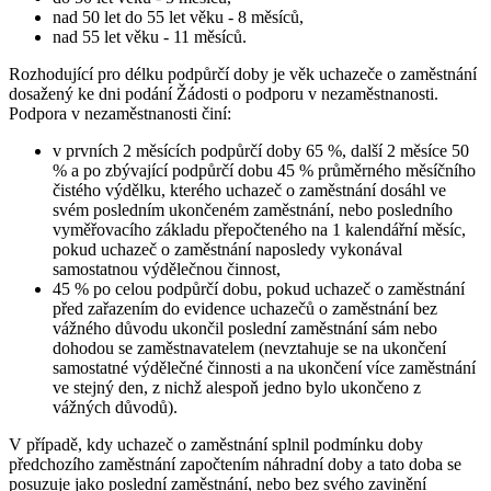
nad 50 let do 55 let věku - 8 měsíců,
nad 55 let věku - 11 měsíců.
Rozhodující pro délku podpůrčí doby je věk uchazeče o zaměstnání
dosažený ke dni podání Žádosti o podporu v nezaměstnanosti.
Podpora v nezaměstnanosti činí:
v prvních 2 měsících podpůrčí doby 65 %, další 2 měsíce 50
% a po zbývající podpůrčí dobu 45 % průměrného měsíčního
čistého výdělku, kterého uchazeč o zaměstnání dosáhl ve
svém posledním ukončeném zaměstnání, nebo posledního
vyměřovacího základu přepočteného na 1 kalendářní měsíc,
pokud uchazeč o zaměstnání naposledy vykonával
samostatnou výdělečnou činnost,
45 % po celou podpůrčí dobu, pokud uchazeč o zaměstnání
před zařazením do evidence uchazečů o zaměstnání bez
vážného důvodu ukončil poslední zaměstnání sám nebo
dohodou se zaměstnavatelem (nevztahuje se na ukončení
samostatné výdělečné činnosti a na ukončení více zaměstnání
ve stejný den, z nichž alespoň jedno bylo ukončeno z
vážných důvodů).
V případě, kdy uchazeč o zaměstnání splnil podmínku doby
předchozího zaměstnání započtením náhradní doby a tato doba se
posuzuje jako poslední zaměstnání, nebo bez svého zavinění