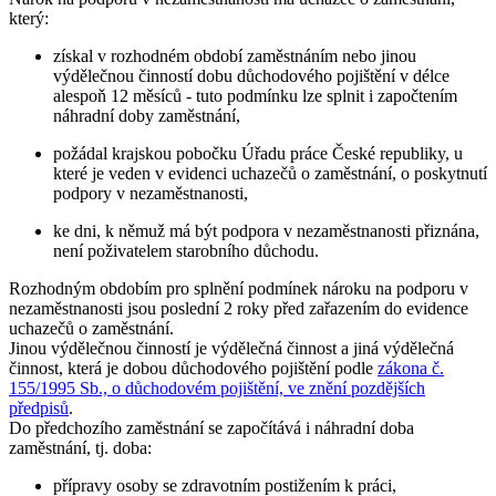
který:
získal v rozhodném období zaměstnáním nebo jinou
výdělečnou činností dobu důchodového pojištění v délce
alespoň 12 měsíců - tuto podmínku lze splnit i započtením
náhradní doby zaměstnání,
požádal krajskou pobočku Úřadu práce České republiky, u
které je veden v evidenci uchazečů o zaměstnání, o poskytnutí
podpory v nezaměstnanosti,
ke dni, k němuž má být podpora v nezaměstnanosti přiznána,
není poživatelem starobního důchodu.
Rozhodným obdobím pro splnění podmínek nároku na podporu v
nezaměstnanosti jsou
poslední 2 roky
před zařazením do evidence
uchazečů o zaměstnání.
Jinou výdělečnou činností je výdělečná činnost a jiná výdělečná
činnost, která je dobou důchodového pojištění podle
zákona č.
155/1995 Sb., o důchodovém pojištění, ve znění pozdějších
předpisů
.
Do předchozího zaměstnání se započítává i
náhradní doba
zaměstnání
, tj. doba:
přípravy osoby se zdravotním postižením k práci,