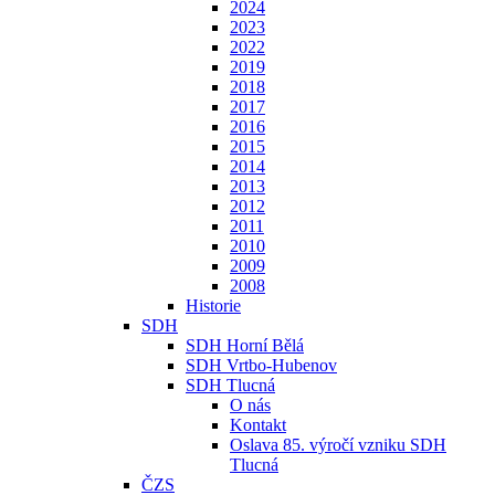
2024
2023
2022
2019
2018
2017
2016
2015
2014
2013
2012
2011
2010
2009
2008
Historie
SDH
SDH Horní Bělá
SDH Vrtbo-Hubenov
SDH Tlucná
O nás
Kontakt
Oslava 85. výročí vzniku SDH
Tlucná
ČZS