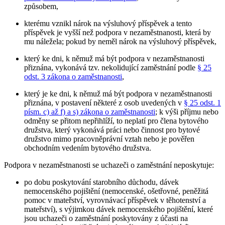
způsobem,
kterému vznikl nárok na výsluhový příspěvek a tento
příspěvek je vyšší než podpora v nezaměstnanosti, která by
mu náležela; pokud by neměl nárok na výsluhový příspěvek,
který ke dni, k němuž má být podpora v nezaměstnanosti
přiznána, vykonává tzv. nekolidující zaměstnání podle
§ 25
odst. 3 zákona o zaměstnanosti
,
který je ke dni, k němuž má být podpora v nezaměstnanosti
přiznána, v postavení některé z osob uvedených v
§ 25 odst. 1
písm. c) až f) a s) zákona o zaměstnanosti
; k výši příjmu nebo
odměny se přitom nepřihlíží, to neplatí pro člena bytového
družstva, který vykonává práci nebo činnost pro bytové
družstvo mimo pracovněprávní vztah nebo je pověřen
obchodním vedením bytového družstva.
Podpora v nezaměstnanosti se uchazeči o zaměstnání neposkytuje
:
po dobu poskytování starobního důchodu, dávek
nemocenského pojištění (nemocenské, ošetřovné, peněžitá
pomoc v mateřství, vyrovnávací příspěvek v těhotenství a
mateřství), s výjimkou dávek nemocenského pojištění, které
jsou uchazeči o zaměstnání poskytovány z účasti na