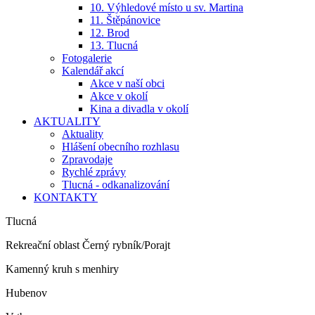
10. Výhledové místo u sv. Martina
11. Štěpánovice
12. Brod
13. Tlucná
Fotogalerie
Kalendář akcí
Akce v naší obci
Akce v okolí
Kina a divadla v okolí
AKTUALITY
Aktuality
Hlášení obecního rozhlasu
Zpravodaje
Rychlé zprávy
Tlucná - odkanalizování
KONTAKTY
Tlucná
Rekreační oblast Černý rybník/Porajt
Kamenný kruh s menhiry
Hubenov