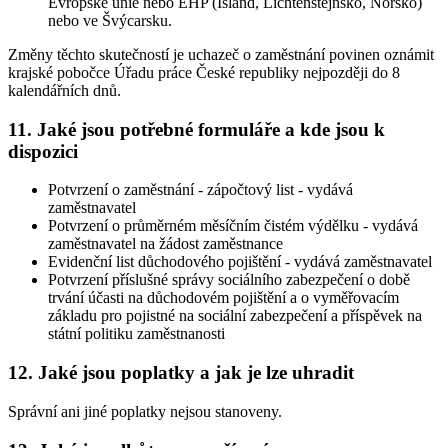
Evropské unie nebo EHP (Island, Lichtenštejnsko, Norsko)
nebo ve Švýcarsku.
Změny těchto skutečností je uchazeč o zaměstnání povinen oznámit
krajské pobočce Úřadu práce České republiky nejpozději do 8
kalendářních dnů
.
11. Jaké jsou potřebné formuláře a kde jsou k
dispozici
Potvrzení o zaměstnání - zápočtový list - vydává
zaměstnavatel
Potvrzení o průměrném měsíčním čistém výdělku - vydává
zaměstnavatel na žádost zaměstnance
Evidenční list důchodového pojištění - vydává zaměstnavatel
Potvrzení příslušné správy sociálního zabezpečení o době
trvání účasti na důchodovém pojištění a o vyměřovacím
základu pro pojistné na sociální zabezpečení a příspěvek na
státní politiku zaměstnanosti
12. Jaké jsou poplatky a jak je lze uhradit
Správní ani jiné poplatky nejsou stanoveny.