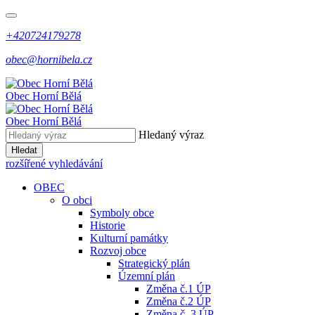
+420724179278
obec@hornibela.cz
Obec
Horní
Bělá
Obec
Horní
Bělá
Hledaný výraz
Hledat
rozšířené vyhledávání
OBEC
O obci
Symboly obce
Historie
Kulturní památky
Rozvoj obce
Strategický plán
Územní plán
Změna č.1 ÚP
Změna č.2 ÚP
Změna č. 3 ÚP