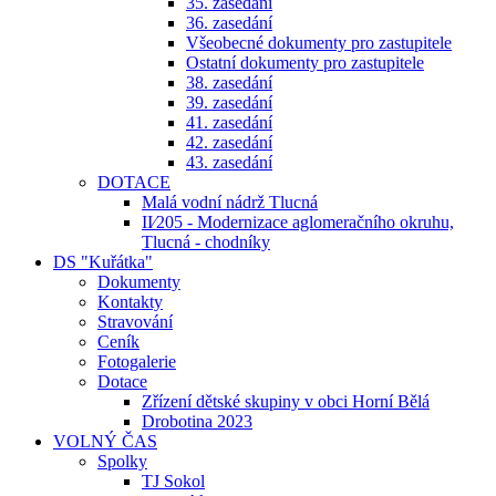
35. zasedání
36. zasedání
Všeobecné dokumenty pro zastupitele
Ostatní dokumenty pro zastupitele
38. zasedání
39. zasedání
41. zasedání
42. zasedání
43. zasedání
DOTACE
Malá vodní nádrž Tlucná
II⁄205 - Modernizace aglomeračního okruhu,
Tlucná - chodníky
DS "Kuřátka"
Dokumenty
Kontakty
Stravování
Ceník
Fotogalerie
Dotace
Zřízení dětské skupiny v obci Horní Bělá
Drobotina 2023
VOLNÝ ČAS
Spolky
TJ Sokol