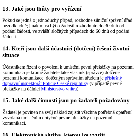
13. Jaké jsou lhůty pro vyřízení
Pokud se jedná o jednoduchý případ, rozhodne silniční správní úřad
bezodkladně; jinak musí být o žádosti rozhodnuto do 30 dnů od
podání žádosti, ve zvlášť složitých případech do 60 dnů od podání
žádosti.
14. Kteří jsou další účastníci (dotčení) řešení životní
situace
Účastníkem řízení o povolení k umístění pevní překážky na pozemní
komunikaci je kromě žadatele také vlastník (správce) dotčené
pozemní komunikace, dotčeným správním úřadem je
příslušný
dopravní inspektorát Policie České republiky
(v případě pevné
překážky na dálnici
Ministerstvo vnitra
).
15. Jaké další činnosti jsou po žadateli požadovány
Žadatel je povinen na svůj náklad zajistit všechna potřebná opatření
vyvolaná umístěním dotyčné pevné překážky na pozemní
komunikaci.
16. Elektronická služba, kterou lze využít