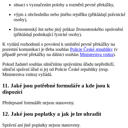
situaci s vyznačením polohy a rozměrů pevné překážky,
výpis z obchodního nebo jiného rejstříku (přikládají právnické
osoby),
živnostenský list nebo jiný průkaz živnostenského oprávnění
(přikládají podnikající fyzické osoby).
K vydání rozhodnutí o povolení k umístění pevné překážky na
pozemní komunikaci je třeba souhlas
Policie České republiky
(v
případě pevné překážky na dálnici souhlas
Ministerstva vnitra
).
Pokud žadatel souhlas silničnímu správnímu úřadu nepředloží,
silniční správní úřad si jej od Policie České republiky (resp.
Ministerstva vnitra) vyžádá.
11. Jaké jsou potřebné formuláře a kde jsou k
dispozici
Předepsané formuláře nejsou stanoveny.
12. Jaké jsou poplatky a jak je lze uhradit
Správní ani jiné poplatky nejsou stanoveny.