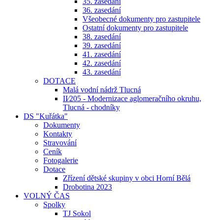
35. zasedání
36. zasedání
Všeobecné dokumenty pro zastupitele
Ostatní dokumenty pro zastupitele
38. zasedání
39. zasedání
41. zasedání
42. zasedání
43. zasedání
DOTACE
Malá vodní nádrž Tlucná
II⁄205 - Modernizace aglomeračního okruhu,
Tlucná - chodníky
DS "Kuřátka"
Dokumenty
Kontakty
Stravování
Ceník
Fotogalerie
Dotace
Zřízení dětské skupiny v obci Horní Bělá
Drobotina 2023
VOLNÝ ČAS
Spolky
TJ Sokol