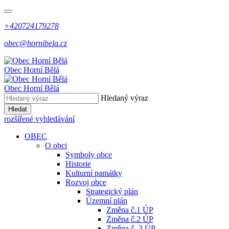
+420724179278
obec@hornibela.cz
Obec
Horní
Bělá
Obec
Horní
Bělá
Hledaný výraz
Hledat
rozšířené vyhledávání
OBEC
O obci
Symboly obce
Historie
Kulturní památky
Rozvoj obce
Strategický plán
Územní plán
Změna č.1 ÚP
Změna č.2 ÚP
Změna č. 3 ÚP