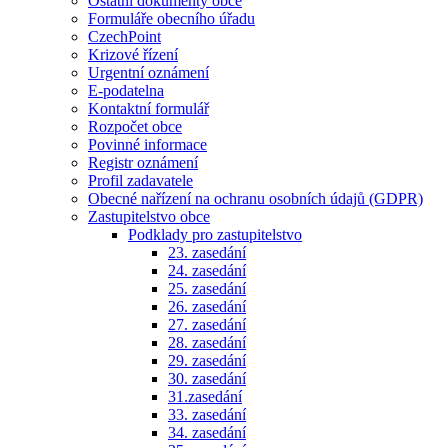
Ostatní dokumenty obce
Formuláře obecního úřadu
CzechPoint
Krizové řízení
Urgentní oznámení
E-podatelna
Kontaktní formulář
Rozpočet obce
Povinné informace
Registr oznámení
Profil zadavatele
Obecné nařízení na ochranu osobních údajů (GDPR)
Zastupitelstvo obce
Podklady pro zastupitelstvo
23. zasedání
24. zasedání
25. zasedání
26. zasedání
27. zasedání
28. zasedání
29. zasedání
30. zasedání
31.zasedání
33. zasedání
34. zasedání