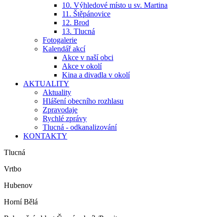
10. Výhledové místo u sv. Martina
11. Štěpánovice
12. Brod
13. Tlucná
Fotogalerie
Kalendář akcí
Akce v naší obci
Akce v okolí
Kina a divadla v okolí
AKTUALITY
Aktuality
Hlášení obecního rozhlasu
Zpravodaje
Rychlé zprávy
Tlucná - odkanalizování
KONTAKTY
Tlucná
Vrtbo
Hubenov
Horní Bělá