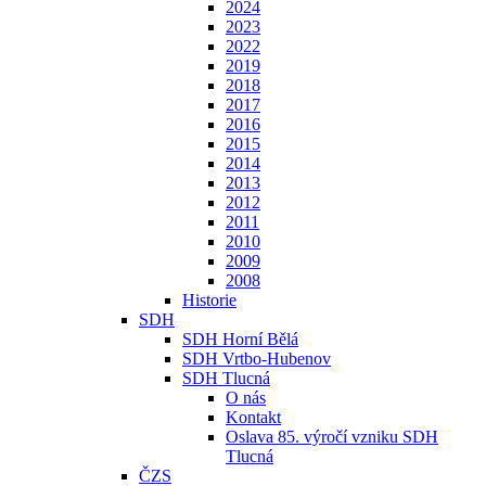
2024
2023
2022
2019
2018
2017
2016
2015
2014
2013
2012
2011
2010
2009
2008
Historie
SDH
SDH Horní Bělá
SDH Vrtbo-Hubenov
SDH Tlucná
O nás
Kontakt
Oslava 85. výročí vzniku SDH
Tlucná
ČZS