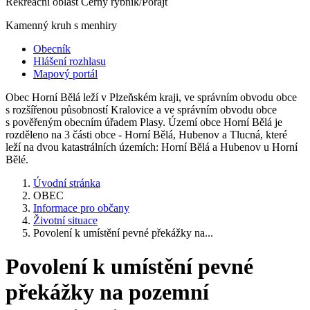
Rekreační oblast Černý rybník/Porajt
Kamenný kruh s menhiry
Obecník
Hlášení rozhlasu
Mapový portál
Obec Horní Bělá leží v Plzeňském kraji, ve správním obvodu obce
s rozšířenou působností Kralovice a ve správním obvodu obce
s pověřeným obecním úřadem Plasy. Území obce Horní Bělá je
rozděleno na 3 části obce - Horní Bělá, Hubenov a Tlucná, které
leží na dvou katastrálních územích: Horní Bělá a Hubenov u Horní
Bělé.
Úvodní stránka
OBEC
Informace pro občany
Životní situace
Povolení k umístění pevné překážky na...
Povolení k umístění pevné
překážky na pozemní