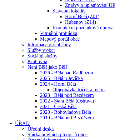
Zprávy o uplatňování ÚP
Stavební lokality
Horní Bělá (Z01)
Hubenov (Z14)
Komplexní pozemková úprava
Vitruální prohlídka
Mapový portál obce
Informace pro občany
Služby v obci
Sociální služby
Knihovna
Neni Bělá jako Bělá
2026 - Bělá nad Radbuzou
2025 - Bělá u Jevíčka
2024 - Horní Bělá
Objednávka triček a mikin
2023 - Bělá pod Bezdězem
2022 - Stará Bělá (Ostrava)
2021 - Česká Bělá
2020 - Rohovládova Bělá
2019 - Bělá pod Bezdězem
ÚŘAD
Úřední deska
Sbírka právních předpisů obce