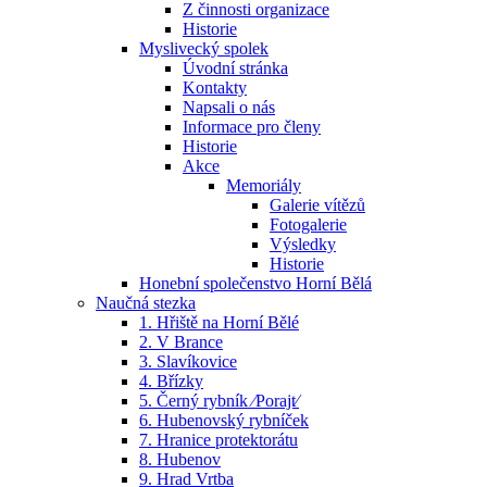
Z činnosti organizace
Historie
Myslivecký spolek
Úvodní stránka
Kontakty
Napsali o nás
Informace pro členy
Historie
Akce
Memoriály
Galerie vítězů
Fotogalerie
Výsledky
Historie
Honební společenstvo Horní Bělá
Naučná stezka
1. Hřiště na Horní Bělé
2. V Brance
3. Slavíkovice
4. Břízky
5. Černý rybník ⁄Porajt⁄
6. Hubenovský rybníček
7. Hranice protektorátu
8. Hubenov
9. Hrad Vrtba