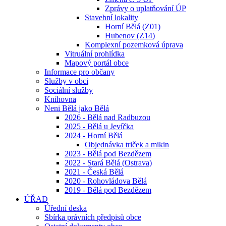
Zprávy o uplatňování ÚP
Stavební lokality
Horní Bělá (Z01)
Hubenov (Z14)
Komplexní pozemková úprava
Vitruální prohlídka
Mapový portál obce
Informace pro občany
Služby v obci
Sociální služby
Knihovna
Neni Bělá jako Bělá
2026 - Bělá nad Radbuzou
2025 - Bělá u Jevíčka
2024 - Horní Bělá
Objednávka triček a mikin
2023 - Bělá pod Bezdězem
2022 - Stará Bělá (Ostrava)
2021 - Česká Bělá
2020 - Rohovládova Bělá
2019 - Bělá pod Bezdězem
ÚŘAD
Úřední deska
Sbírka právních předpisů obce