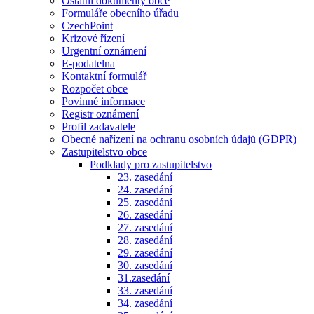
Ostatní dokumenty obce
Formuláře obecního úřadu
CzechPoint
Krizové řízení
Urgentní oznámení
E-podatelna
Kontaktní formulář
Rozpočet obce
Povinné informace
Registr oznámení
Profil zadavatele
Obecné nařízení na ochranu osobních údajů (GDPR)
Zastupitelstvo obce
Podklady pro zastupitelstvo
23. zasedání
24. zasedání
25. zasedání
26. zasedání
27. zasedání
28. zasedání
29. zasedání
30. zasedání
31.zasedání
33. zasedání
34. zasedání