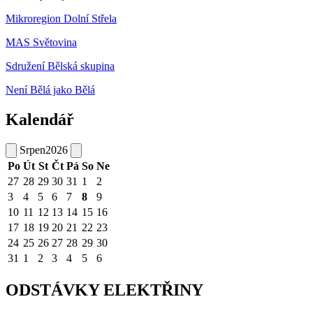
Mikroregion Dolní Střela
MAS Světovina
Sdružení Bělská skupina
Není Bělá jako Bělá
Kalendář
Srpen
2026
Po
Út
St
Čt
Pá
So
Ne
27
28
29
30
31
1
2
3
4
5
6
7
8
9
10
11
12
13
14
15
16
17
18
19
20
21
22
23
24
25
26
27
28
29
30
31
1
2
3
4
5
6
ODSTÁVKY ELEKTŘINY