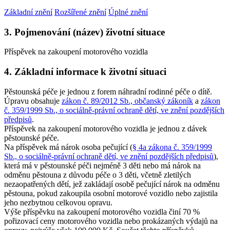
Základní znění
Rozšířené znění
Úplné znění
3. Pojmenování (název) životní situace
Příspěvek na zakoupení motorového vozidla
4. Základní informace k životní situaci
Pěstounská péče je jednou z forem náhradní rodinné péče o dítě.
Úpravu obsahuje
zákon č. 89/2012 Sb., občanský zákoník
a
zákon
č. 359/1999 Sb., o sociálně-právní ochraně dětí, ve znění pozdějších
předpisů
.
Příspěvek na zakoupení motorového vozidla je jednou z dávek
pěstounské péče.
Na příspěvek má nárok osoba pečující (
§ 4a zákona č. 359/1999
Sb., o sociálně-právní ochraně dětí, ve znění pozdějších předpisů
),
která má v pěstounské péči nejméně 3 děti nebo má nárok na
odměnu pěstouna z důvodu péče o 3 děti, včetně zletilých
nezaopatřených dětí, jež zakládají osobě pečující nárok na odměnu
pěstouna, pokud zakoupila osobní motorové vozidlo nebo zajistila
jeho nezbytnou celkovou opravu.
Výše příspěvku na zakoupení motorového vozidla činí 70 %
pořizovací ceny motorového vozidla nebo prokázaných výdajů na