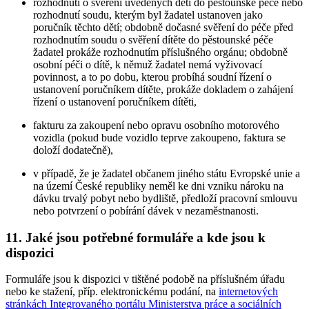
rozhodnutí o svěření uvedených dětí do pěstounské péče nebo
rozhodnutí soudu, kterým byl žadatel ustanoven jako
poručník těchto dětí; obdobně dočasné svěření do péče před
rozhodnutím soudu o svěření dítěte do pěstounské péče
žadatel prokáže rozhodnutím příslušného orgánu; obdobně
osobní péči o dítě, k němuž žadatel nemá vyživovací
povinnost, a to po dobu, kterou probíhá soudní řízení o
ustanovení poručníkem dítěte, prokáže dokladem o zahájení
řízení o ustanovení poručníkem dítěti,
fakturu za zakoupení nebo opravu osobního motorového
vozidla (pokud bude vozidlo teprve zakoupeno, faktura se
doloží dodatečně),
v případě, že je žadatel občanem jiného státu Evropské unie a
na území České republiky neměl ke dni vzniku nároku na
dávku trvalý pobyt nebo bydliště, předloží pracovní smlouvu
nebo potvrzení o pobírání dávek v nezaměstnanosti.
11. Jaké jsou potřebné formuláře a kde jsou k
dispozici
Formuláře jsou k dispozici v tištěné podobě na příslušném úřadu
nebo ke stažení, příp. elektronickému podání, na
internetových
stránkách Integrovaného portálu Ministerstva práce a sociálních