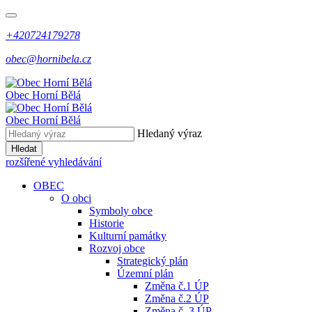
+420724179278
obec@hornibela.cz
Obec
Horní
Bělá
Obec
Horní
Bělá
Hledaný výraz
Hledat
rozšířené vyhledávání
OBEC
O obci
Symboly obce
Historie
Kulturní památky
Rozvoj obce
Strategický plán
Územní plán
Změna č.1 ÚP
Změna č.2 ÚP
Změna č. 3 ÚP