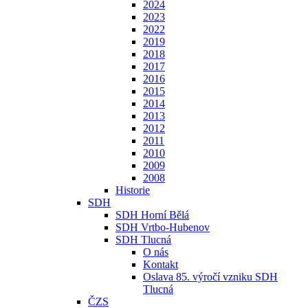
2024
2023
2022
2019
2018
2017
2016
2015
2014
2013
2012
2011
2010
2009
2008
Historie
SDH
SDH Horní Bělá
SDH Vrtbo-Hubenov
SDH Tlucná
O nás
Kontakt
Oslava 85. výročí vzniku SDH
Tlucná
ČZS