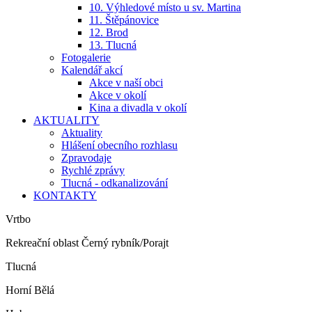
10. Výhledové místo u sv. Martina
11. Štěpánovice
12. Brod
13. Tlucná
Fotogalerie
Kalendář akcí
Akce v naší obci
Akce v okolí
Kina a divadla v okolí
AKTUALITY
Aktuality
Hlášení obecního rozhlasu
Zpravodaje
Rychlé zprávy
Tlucná - odkanalizování
KONTAKTY
Vrtbo
Rekreační oblast Černý rybník/Porajt
Tlucná
Horní Bělá