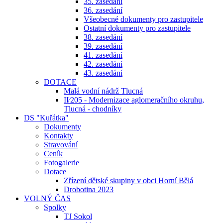
35. zasedání
36. zasedání
Všeobecné dokumenty pro zastupitele
Ostatní dokumenty pro zastupitele
38. zasedání
39. zasedání
41. zasedání
42. zasedání
43. zasedání
DOTACE
Malá vodní nádrž Tlucná
II⁄205 - Modernizace aglomeračního okruhu,
Tlucná - chodníky
DS "Kuřátka"
Dokumenty
Kontakty
Stravování
Ceník
Fotogalerie
Dotace
Zřízení dětské skupiny v obci Horní Bělá
Drobotina 2023
VOLNÝ ČAS
Spolky
TJ Sokol