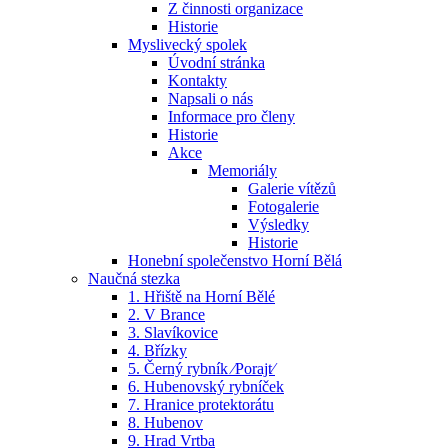
Z činnosti organizace
Historie
Myslivecký spolek
Úvodní stránka
Kontakty
Napsali o nás
Informace pro členy
Historie
Akce
Memoriály
Galerie vítězů
Fotogalerie
Výsledky
Historie
Honební společenstvo Horní Bělá
Naučná stezka
1. Hřiště na Horní Bělé
2. V Brance
3. Slavíkovice
4. Břízky
5. Černý rybník ⁄Porajt⁄
6. Hubenovský rybníček
7. Hranice protektorátu
8. Hubenov
9. Hrad Vrtba