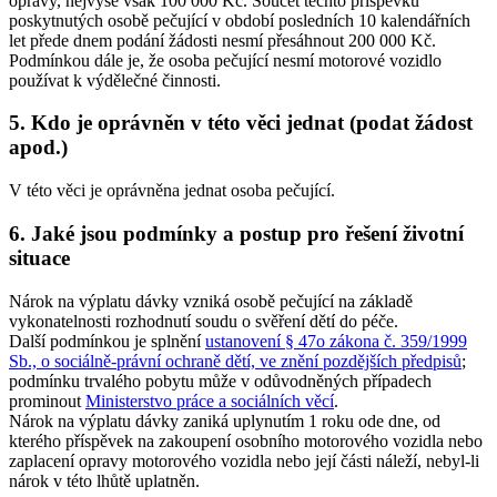
opravy, nejvýše však 100 000 Kč. Součet těchto příspěvků
poskytnutých osobě pečující v období posledních 10 kalendářních
let přede dnem podání žádosti nesmí přesáhnout 200 000 Kč.
Podmínkou dále je, že osoba pečující nesmí motorové vozidlo
používat k výdělečné činnosti.
5. Kdo je oprávněn v této věci jednat (podat žádost
apod.)
V této věci je oprávněna jednat osoba pečující.
6. Jaké jsou podmínky a postup pro řešení životní
situace
Nárok na výplatu dávky vzniká osobě pečující na základě
vykonatelnosti rozhodnutí soudu o svěření dětí do péče.
Další podmínkou je splnění
ustanovení § 47o zákona č. 359/1999
Sb., o sociálně-právní ochraně dětí, ve znění pozdějších předpisů
;
podmínku trvalého pobytu může v odůvodněných případech
prominout
Ministerstvo práce a sociálních věcí
.
Nárok na výplatu dávky zaniká uplynutím 1 roku ode dne, od
kterého příspěvek na zakoupení osobního motorového vozidla nebo
zaplacení opravy motorového vozidla nebo její části náleží, nebyl-li
nárok v této lhůtě uplatněn.