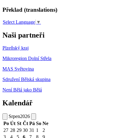
Překlad (translations)
Select Language
▼
Naši partneři
Plzeňský kraj
Mikroregion Dolní Střela
MAS Světovina
Sdružení Bělská skupina
Není Bělá jako Bělá
Kalendář
Srpen
2026
Po
Út
St
Čt
Pá
So
Ne
27
28
29
30
31
1
2
3
4
5
6
7
8
9