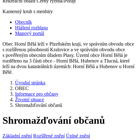
Rekreační oblast Černý rybník/Porajt
Kamenný kruh s menhiry
Obecník
Hlášení rozhlasu
Mapový portál
Obec Horní Bělá leží v Plzeňském kraji, ve správním obvodu obce
s rozšířenou působností Kralovice a ve správním obvodu obce
s pověřeným obecním úřadem Plasy. Území obce Horní Bělá je
rozděleno na 3 části obce - Horní Bělá, Hubenov a Tlucná, které
leží na dvou katastrálních územích: Horní Bělá a Hubenov u Horní
Bělé.
Úvodní stránka
OBEC
Informace pro občany
Životní situace
Shromažďování občanů
Shromažďování občanů
Základní znění
Rozšířené znění
Úplné znění