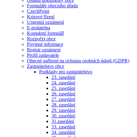
Ostatní dokumenty obce
Formuláře obecního úřadu
CzechPoint
Krizové řízení
Urgentní oznámení
E-podatelna
Kontaktní formulář
Rozpočet obce
Povinné informace
Registr oznámení
Profil zadavatele
Obecné nařízení na ochranu osobních údajů (GDPR)
Zastupitelstvo obce
Podklady pro zastupitelstvo
23. zasedání
24. zasedání
25. zasedání
26. zasedání
27. zasedání
28. zasedání
29. zasedání
30. zasedání
31.zasedání
33. zasedání
34. zasedání