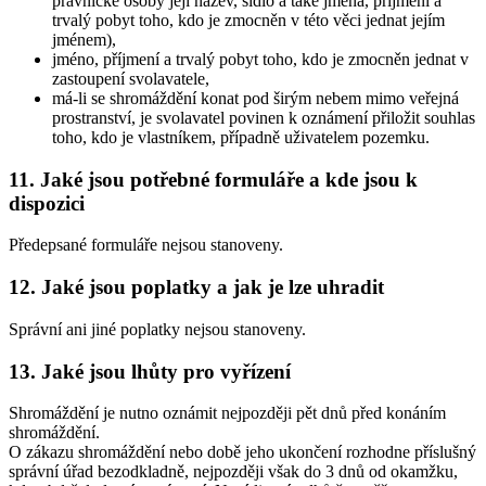
právnické osoby její název, sídlo a také jména, příjmení a
trvalý pobyt toho, kdo je zmocněn v této věci jednat jejím
jménem),
jméno, příjmení a trvalý pobyt toho, kdo je zmocněn jednat v
zastoupení svolavatele,
má-li se shromáždění konat pod širým nebem mimo veřejná
prostranství, je svolavatel povinen k oznámení přiložit souhlas
toho, kdo je vlastníkem, případně uživatelem pozemku.
11. Jaké jsou potřebné formuláře a kde jsou k
dispozici
Předepsané formuláře nejsou stanoveny.
12. Jaké jsou poplatky a jak je lze uhradit
Správní ani jiné poplatky nejsou stanoveny.
13. Jaké jsou lhůty pro vyřízení
Shromáždění je nutno oznámit nejpozději pět dnů před konáním
shromáždění.
O zákazu shromáždění nebo době jeho ukončení rozhodne příslušný
správní úřad bezodkladně, nejpozději však do 3 dnů od okamžku,