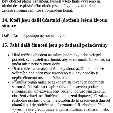
kdy obdržel platné oznámení. Není-li v této lhůtě vyvěšeno na
úřední desce příslušného úřadu písemné vyhotovení rozhodnutí o
zákazu shromáždění, lze shromáždění konat.
14. Kteří jsou další účastníci (dotčení) řešení životní
situace
Další účastníci postupu nejsou stanoveni.
15. Jaké další činnosti jsou po žadateli požadovány
Úřad může s ohledem na místní podmínky nebo veřejný
pořádek svolavateli navrhnout, aby se shromáždění konalo na
jiném místě nebo v jinou dobu.
Úřad může svolavateli uložit, aby shromáždění konané ve
večerních hodinách bylo ukončeno tak, aby nedošlo k
nepřiměřenému rušení nočního klidu.
Příslušný orgán může ze zákonem stanovených podmínek
shromáždění zakázat (např. z důvodů rasového podtextu
shromáždění, omezování práv občanů, porušování zákonů,
ohrožení zdraví, nepřiměřeného omezení dopravy). O zákazu
rozhodne příslušný orgán nejpozději do tří pracovních dnů od
okamžiku, kdy obdržel platné oznámení. Rozhodnutí úřad
vyvěsí na své úřední desce a vyhlásí místním rozhlasem nebo