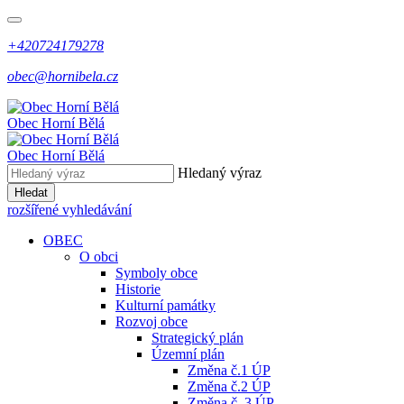
+420724179278
obec@hornibela.cz
Obec
Horní
Bělá
Obec
Horní
Bělá
Hledaný výraz
Hledat
rozšířené vyhledávání
OBEC
O obci
Symboly obce
Historie
Kulturní památky
Rozvoj obce
Strategický plán
Územní plán
Změna č.1 ÚP
Změna č.2 ÚP
Změna č. 3 ÚP