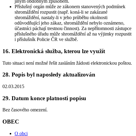
jiným obdobným způsobem.
Příslušný orgán může ze zákonem stanovených podmínek
shromáždění rozpustit (např. koná-li se zakázané
shromáždění, nastaly-li v jeho průběhu okolnosti
odůvodňující jeho zákaz, shromáždění nebylo oznámeno,
účastníci páchají trestnou činnost). Za nepřítomnosti zástupce
příslušného úřadu může shromáždění až na výjimky rozpustit
i příslušník Policie ČR ve službě.
16. Elektronická služba, kterou lze využít
Tuto situaci není možné řešit zasláním žádosti elektronickou poštou.
28. Popis byl naposledy aktualizován
02.03.2015
29. Datum konce platnosti popisu
Bez časového omezení.
OBEC
O obci