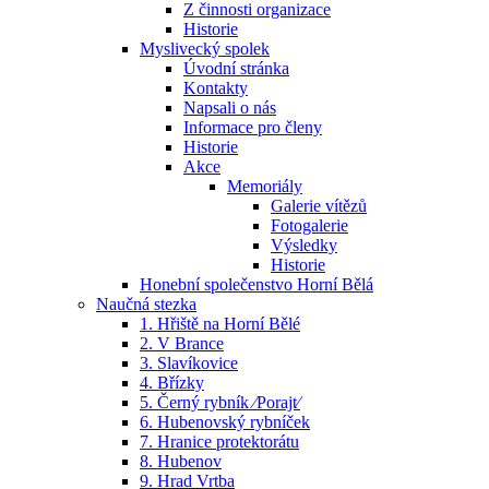
Z činnosti organizace
Historie
Myslivecký spolek
Úvodní stránka
Kontakty
Napsali o nás
Informace pro členy
Historie
Akce
Memoriály
Galerie vítězů
Fotogalerie
Výsledky
Historie
Honební společenstvo Horní Bělá
Naučná stezka
1. Hřiště na Horní Bělé
2. V Brance
3. Slavíkovice
4. Břízky
5. Černý rybník ⁄Porajt⁄
6. Hubenovský rybníček
7. Hranice protektorátu
8. Hubenov
9. Hrad Vrtba