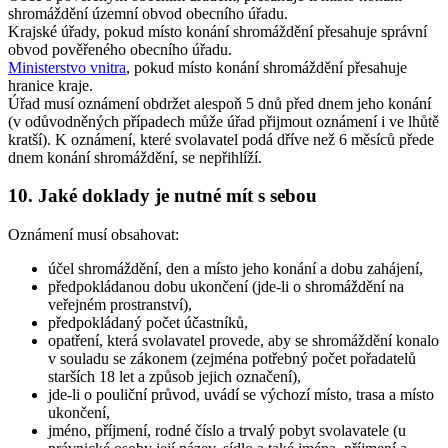
shromáždění územní obvod obecního úřadu.
Krajské úřady, pokud místo konání shromáždění přesahuje správní
obvod pověřeného obecního úřadu.
Ministerstvo vnitra
, pokud místo konání shromáždění přesahuje
hranice kraje.
Úřad musí oznámení obdržet alespoň 5 dnů před dnem jeho konání
(v odůvodněných případech může úřad přijmout oznámení i ve lhůtě
kratší). K oznámení, které svolavatel podá dříve než 6 měsíců přede
dnem konání shromáždění, se nepřihlíží.
10. Jaké doklady je nutné mít s sebou
Oznámení musí obsahovat:
účel shromáždění, den a místo jeho konání a dobu zahájení,
předpokládanou dobu ukončení (jde-li o shromáždění na
veřejném prostranství),
předpokládaný počet účastníků,
opatření, která svolavatel provede, aby se shromáždění konalo
v souladu se zákonem (zejména potřebný počet pořadatelů
starších 18 let a způsob jejich označení),
jde-li o pouliční průvod, uvádí se výchozí místo, trasa a místo
ukončení,
jméno, příjmení, rodné číslo a trvalý pobyt svolavatele (u