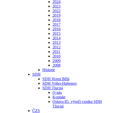
2024
2023
2022
2019
2018
2017
2016
2015
2014
2013
2012
2011
2010
2009
2008
Historie
SDH
SDH Horní Bělá
SDH Vrtbo-Hubenov
SDH Tlucná
O nás
Kontakt
Oslava 85. výročí vzniku SDH
Tlucná
ČZS