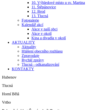
10. Výhledové místo u sv. Martina
11. Štěpánovice
12. Brod
13. Tlucná
Fotogalerie
Kalendář akcí
Akce v naší obci
Akce v okolí
Kina a divadla v okolí
AKTUALITY
Aktuality
Hlášení obecního rozhlasu
Zpravodaje
Rychlé zprávy
Tlucná - odkanalizování
KONTAKTY
Hubenov
Tlucná
Horní Bělá
Vrtbo