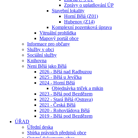
Zprávy o uplatňování ÚP
Stavební lokality
Horní Bělá (Z01)
Hubenov (Z14)
Komplexní pozemková úprava
Vitruální prohlídka
Mapový portál obce
Informace pro občany
Služby v obci
Sociální služby
Knihovna
Neni Bělá jako Bělá
2026 - Bělá nad Radbuzou
2025 - Bělá u Jevíčka
2024 - Horní Bělá
Objednávka triček a mikin
2023 - Bělá pod Bezdězem
2022 - Stará Bělá (Ostrava)
2021 - Česká Bělá
2020 - Rohovládova Bělá
2019 - Bělá pod Bezdězem
ÚŘAD
Úřední deska
Sbírka právních předpisů obce