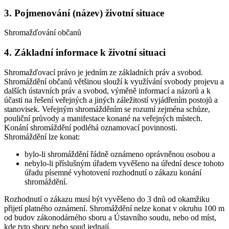
3. Pojmenování (název) životní situace
Shromažďování občanů
4. Základní informace k životní situaci
Shromažďovací právo je jedním ze základních práv a svobod.
Shromáždění občanů většinou slouží k využívání svobody projevu a
dalších ústavních práv a svobod, výměně informací a názorů a k
účasti na řešení veřejných a jiných záležitostí vyjádřením postojů a
stanovisek. Veřejným shromážděním se rozumí zejména schůze,
pouliční průvody a manifestace konané na veřejných místech.
Konání shromáždění podléhá oznamovací povinnosti.
Shromáždění lze konat:
bylo-li shromáždění řádně oznámeno oprávněnou osobou a
nebylo-li příslušným úřadem vyvěšeno na úřední desce tohoto
úřadu písemné vyhotovení rozhodnutí o zákazu konání
shromáždění.
Rozhodnutí o zákazu musí být vyvěšeno do 3 dnů od okamžiku
přijetí platného oznámení. Shromáždění nelze konat v okruhu 100 m
od budov zákonodárného sboru a Ústavního soudu, nebo od míst,
kde tyto sbory nebo soud jednají.