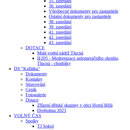
35. zasedání
36. zasedání
Všeobecné dokumenty pro zastupitele
Ostatní dokumenty pro zastupitele
38. zasedání
39. zasedání
41. zasedání
42. zasedání
43. zasedání
DOTACE
Malá vodní nádrž Tlucná
II⁄205 - Modernizace aglomeračního okruhu,
Tlucná - chodníky
DS "Kuřátka"
Dokumenty
Kontakty
Stravování
Ceník
Fotogalerie
Dotace
Zřízení dětské skupiny v obci Horní Bělá
Drobotina 2023
VOLNÝ ČAS
Spolky
TJ Sokol