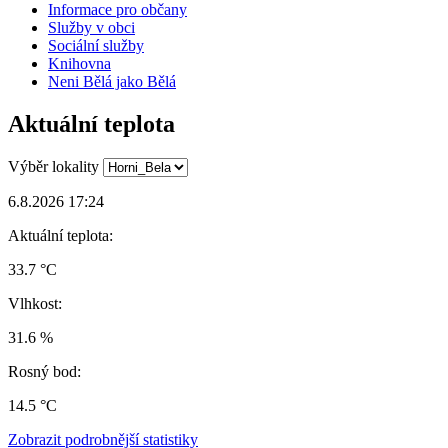
Informace pro občany
Služby v obci
Sociální služby
Knihovna
Neni Bělá jako Bělá
Aktuální teplota
Výběr lokality
6.8.2026 17:24
Aktuální teplota:
33.7 °C
Vlhkost:
31.6 %
Rosný bod:
14.5 °C
Zobrazit podrobnější statistiky