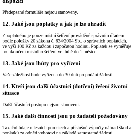
dispozici
Předepsané formuláře nejsou stanoveny.
12. Jaké jsou poplatky a jak je lze uhradit
Zpoplatněno je pouze místní šetření prováděné správním úřadem
podle položky 20 zákona č. 634/2004 Sb., o správních poplatcích,
ve výši 100 Kč za každou i započatou hodinu. Poplatek se vyměřuje
po ukončení místního šetření ve lhůtě do 1 měsíce.
13. Jaké jsou lhůty pro vyřízení
Vaše záležitost bude vyřízena do 30 dnů po podání žádosti.
14. Kteří jsou další účastníci (dotčení) řešení životní
situace
Další účastníci postupu nejsou stanoveni.
15. Jaké další činnosti jsou po žadateli požadovány
Taxační údaje o lesních porostech a příslušné výpočty náhrad škod a
poplatků za odnětí vyhotoví na základě samostatné žádosti