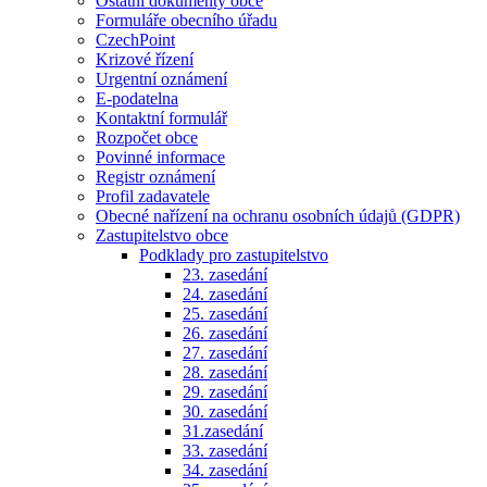
Ostatní dokumenty obce
Formuláře obecního úřadu
CzechPoint
Krizové řízení
Urgentní oznámení
E-podatelna
Kontaktní formulář
Rozpočet obce
Povinné informace
Registr oznámení
Profil zadavatele
Obecné nařízení na ochranu osobních údajů (GDPR)
Zastupitelstvo obce
Podklady pro zastupitelstvo
23. zasedání
24. zasedání
25. zasedání
26. zasedání
27. zasedání
28. zasedání
29. zasedání
30. zasedání
31.zasedání
33. zasedání
34. zasedání