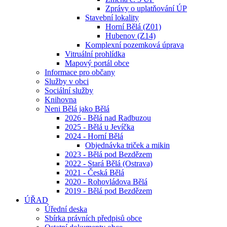
Zprávy o uplatňování ÚP
Stavební lokality
Horní Bělá (Z01)
Hubenov (Z14)
Komplexní pozemková úprava
Vitruální prohlídka
Mapový portál obce
Informace pro občany
Služby v obci
Sociální služby
Knihovna
Neni Bělá jako Bělá
2026 - Bělá nad Radbuzou
2025 - Bělá u Jevíčka
2024 - Horní Bělá
Objednávka triček a mikin
2023 - Bělá pod Bezdězem
2022 - Stará Bělá (Ostrava)
2021 - Česká Bělá
2020 - Rohovládova Bělá
2019 - Bělá pod Bezdězem
ÚŘAD
Úřední deska
Sbírka právních předpisů obce