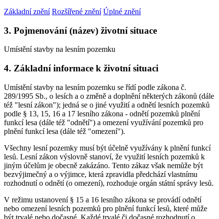
Základní znění
Rozšířené znění
Úplné znění
3. Pojmenování (název) životní situace
Umístění stavby na lesním pozemku
4. Základní informace k životní situaci
Umístění stavby na lesním pozemku se řídí podle zákona č.
289/1995 Sb., o lesích a o změně a doplnění některých zákonů (dále
též "lesní zákon"); jedná se o jiné využití a odnětí lesních pozemků
podle § 13, 15, 16 a 17 lesního zákona - odnětí pozemků plnění
funkcí lesa (dále též "odnětí") a omezení využívání pozemků pro
plnění funkcí lesa (dále též "omezení").
Všechny lesní pozemky musí být účelně využívány k plnění funkcí
lesů. Lesní zákon výslovně stanoví, že využití lesních pozemků k
jiným účelům je obecně zakázáno. Tento zákaz však nemůže být
bezvýjimečný a o výjimce, která zpravidla předchází vlastnímu
rozhodnutí o odnětí (o omezení), rozhoduje orgán státní správy lesů.
V režimu ustanovení § 15 a 16 lesního zákona se provádí odnětí
nebo omezení lesních pozemků pro plnění funkcí lesů, které může
být trvalé nebo dočasné. Každé trvalé či dočasné rozhodnutí o