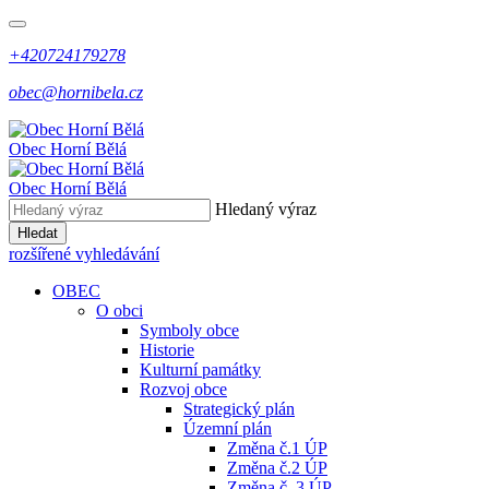
+420724179278
obec@hornibela.cz
Obec
Horní
Bělá
Obec
Horní
Bělá
Hledaný výraz
Hledat
rozšířené vyhledávání
OBEC
O obci
Symboly obce
Historie
Kulturní památky
Rozvoj obce
Strategický plán
Územní plán
Změna č.1 ÚP
Změna č.2 ÚP
Změna č. 3 ÚP