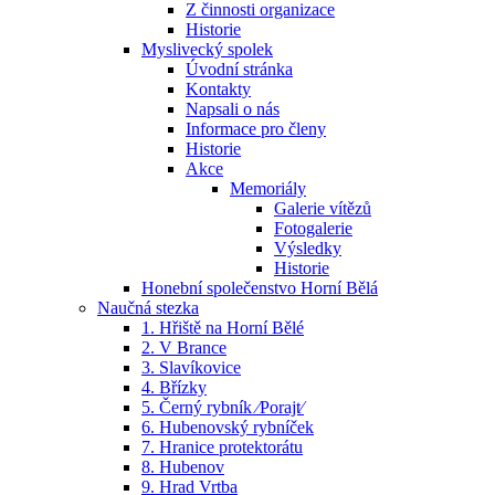
Z činnosti organizace
Historie
Myslivecký spolek
Úvodní stránka
Kontakty
Napsali o nás
Informace pro členy
Historie
Akce
Memoriály
Galerie vítězů
Fotogalerie
Výsledky
Historie
Honební společenstvo Horní Bělá
Naučná stezka
1. Hřiště na Horní Bělé
2. V Brance
3. Slavíkovice
4. Břízky
5. Černý rybník ⁄Porajt⁄
6. Hubenovský rybníček
7. Hranice protektorátu
8. Hubenov
9. Hrad Vrtba