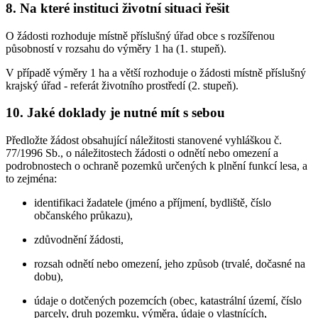
8. Na které instituci životní situaci řešit
O žádosti rozhoduje místně příslušný úřad obce s rozšířenou
působností v rozsahu do výměry 1 ha (1. stupeň).
V případě výměry 1 ha a větší rozhoduje o žádosti místně příslušný
krajský úřad - referát životního prostředí (2. stupeň).
10. Jaké doklady je nutné mít s sebou
Předložte žádost obsahující náležitosti stanovené vyhláškou č.
77/1996 Sb., o náležitostech žádosti o odnětí nebo omezení a
podrobnostech o ochraně pozemků určených k plnění funkcí lesa, a
to zejména:
identifikaci žadatele (jméno a příjmení, bydliště, číslo
občanského průkazu),
zdůvodnění žádosti,
rozsah odnětí nebo omezení, jeho způsob (trvalé, dočasné na
dobu),
údaje o dotčených pozemcích (obec, katastrální území, číslo
parcely, druh pozemku, výměra, údaje o vlastnících,