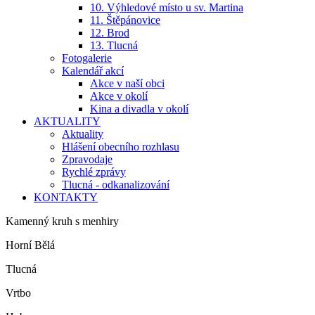
10. Výhledové místo u sv. Martina
11. Štěpánovice
12. Brod
13. Tlucná
Fotogalerie
Kalendář akcí
Akce v naší obci
Akce v okolí
Kina a divadla v okolí
AKTUALITY
Aktuality
Hlášení obecního rozhlasu
Zpravodaje
Rychlé zprávy
Tlucná - odkanalizování
KONTAKTY
Kamenný kruh s menhiry
Horní Bělá
Tlucná
Vrtbo