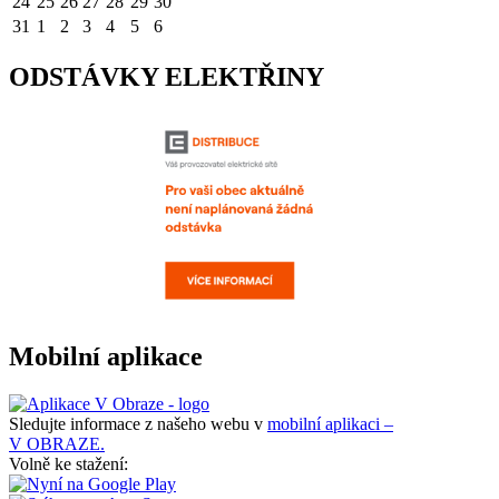
24
25
26
27
28
29
30
31
1
2
3
4
5
6
ODSTÁVKY ELEKTŘINY
Mobilní aplikace
Sledujte informace z našeho webu v
mobilní aplikaci –
V OBRAZE.
Volně ke stažení: