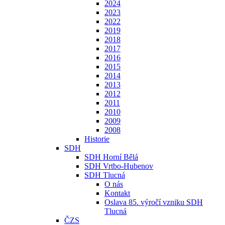
2024
2023
2022
2019
2018
2017
2016
2015
2014
2013
2012
2011
2010
2009
2008
Historie
SDH
SDH Horní Bělá
SDH Vrtbo-Hubenov
SDH Tlucná
O nás
Kontakt
Oslava 85. výročí vzniku SDH
Tlucná
ČZS