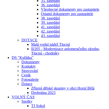
35. zasedání
36. zasedání
Všeobecné dokumenty pro zastupitele
Ostatní dokumenty pro zastupitele
38. zasedání
39. zasedání
41. zasedání
42. zasedání
43. zasedání
DOTACE
Malá vodní nádrž Tlucná
II⁄205 - Modernizace aglomeračního okruhu,
Tlucná - chodníky
DS "Kuřátka"
Dokumenty
Kontakty
Stravování
Ceník
Fotogalerie
Dotace
Zřízení dětské skupiny v obci Horní Bělá
Drobotina 2023
VOLNÝ ČAS
Spolky
TJ Sokol