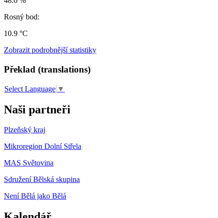
48.0 %
Rosný bod:
10.9 °C
Zobrazit podrobnější statistiky
Překlad (translations)
Select Language
▼
Naši partneři
Plzeňský kraj
Mikroregion Dolní Střela
MAS Světovina
Sdružení Bělská skupina
Není Bělá jako Bělá
Kalendář