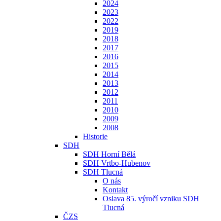
2024
2023
2022
2019
2018
2017
2016
2015
2014
2013
2012
2011
2010
2009
2008
Historie
SDH
SDH Horní Bělá
SDH Vrtbo-Hubenov
SDH Tlucná
O nás
Kontakt
Oslava 85. výročí vzniku SDH
Tlucná
ČZS