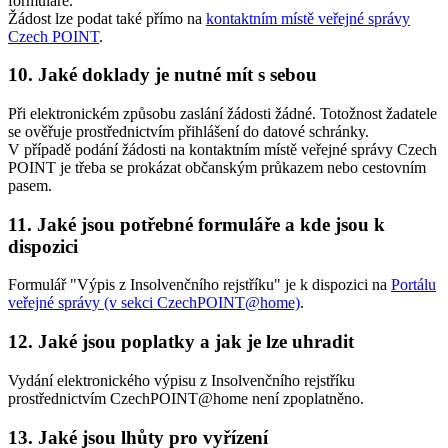
formuláře.
Žádost lze podat také přímo na
kontaktním místě veřejné správy
Czech POINT
.
10. Jaké doklady je nutné mít s sebou
Při elektronickém způsobu zaslání žádosti žádné. Totožnost žadatele
se ověřuje prostřednictvím přihlášení do datové schránky.
V případě podání žádosti na kontaktním místě veřejné správy Czech
POINT je třeba se prokázat občanským průkazem nebo cestovním
pasem.
11. Jaké jsou potřebné formuláře a kde jsou k
dispozici
Formulář "Výpis z Insolvenčního rejstříku" je k dispozici na
Portálu
veřejné správy (v sekci CzechPOINT@home)
.
12. Jaké jsou poplatky a jak je lze uhradit
Vydání elektronického výpisu z Insolvenčního rejstříku
prostřednictvím CzechPOINT@home není zpoplatněno.
13. Jaké jsou lhůty pro vyřízení