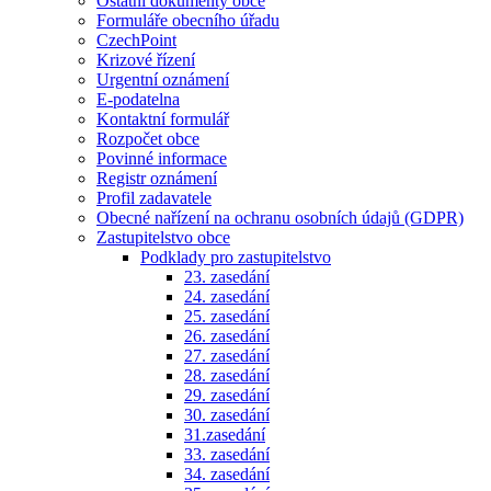
Ostatní dokumenty obce
Formuláře obecního úřadu
CzechPoint
Krizové řízení
Urgentní oznámení
E-podatelna
Kontaktní formulář
Rozpočet obce
Povinné informace
Registr oznámení
Profil zadavatele
Obecné nařízení na ochranu osobních údajů (GDPR)
Zastupitelstvo obce
Podklady pro zastupitelstvo
23. zasedání
24. zasedání
25. zasedání
26. zasedání
27. zasedání
28. zasedání
29. zasedání
30. zasedání
31.zasedání
33. zasedání
34. zasedání