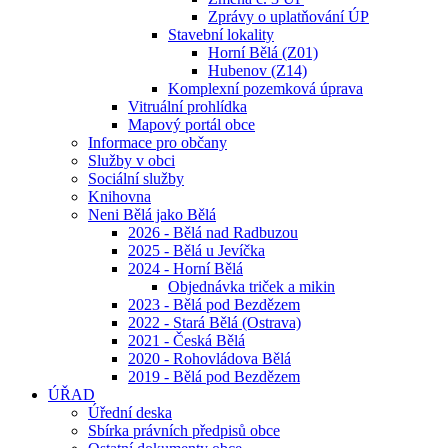
Zprávy o uplatňování ÚP
Stavební lokality
Horní Bělá (Z01)
Hubenov (Z14)
Komplexní pozemková úprava
Vitruální prohlídka
Mapový portál obce
Informace pro občany
Služby v obci
Sociální služby
Knihovna
Neni Bělá jako Bělá
2026 - Bělá nad Radbuzou
2025 - Bělá u Jevíčka
2024 - Horní Bělá
Objednávka triček a mikin
2023 - Bělá pod Bezdězem
2022 - Stará Bělá (Ostrava)
2021 - Česká Bělá
2020 - Rohovládova Bělá
2019 - Bělá pod Bezdězem
ÚŘAD
Úřední deska
Sbírka právních předpisů obce