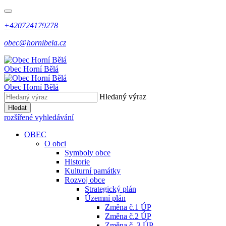
+420724179278
obec@hornibela.cz
Obec
Horní
Bělá
Obec
Horní
Bělá
Hledaný výraz
Hledat
rozšířené vyhledávání
OBEC
O obci
Symboly obce
Historie
Kulturní památky
Rozvoj obce
Strategický plán
Územní plán
Změna č.1 ÚP
Změna č.2 ÚP
Změna č. 3 ÚP