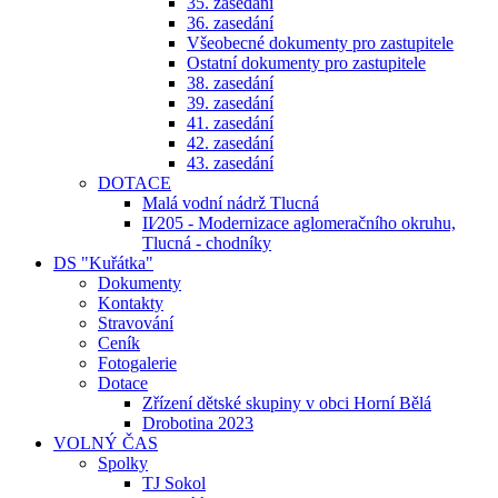
35. zasedání
36. zasedání
Všeobecné dokumenty pro zastupitele
Ostatní dokumenty pro zastupitele
38. zasedání
39. zasedání
41. zasedání
42. zasedání
43. zasedání
DOTACE
Malá vodní nádrž Tlucná
II⁄205 - Modernizace aglomeračního okruhu,
Tlucná - chodníky
DS "Kuřátka"
Dokumenty
Kontakty
Stravování
Ceník
Fotogalerie
Dotace
Zřízení dětské skupiny v obci Horní Bělá
Drobotina 2023
VOLNÝ ČAS
Spolky
TJ Sokol