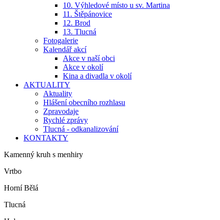
10. Výhledové místo u sv. Martina
11. Štěpánovice
12. Brod
13. Tlucná
Fotogalerie
Kalendář akcí
Akce v naší obci
Akce v okolí
Kina a divadla v okolí
AKTUALITY
Aktuality
Hlášení obecního rozhlasu
Zpravodaje
Rychlé zprávy
Tlucná - odkanalizování
KONTAKTY
Kamenný kruh s menhiry
Vrtbo
Horní Bělá
Tlucná