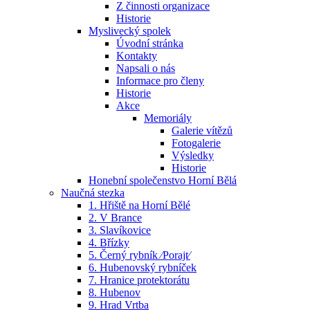
Z činnosti organizace
Historie
Myslivecký spolek
Úvodní stránka
Kontakty
Napsali o nás
Informace pro členy
Historie
Akce
Memoriály
Galerie vítězů
Fotogalerie
Výsledky
Historie
Honební společenstvo Horní Bělá
Naučná stezka
1. Hřiště na Horní Bělé
2. V Brance
3. Slavíkovice
4. Břízky
5. Černý rybník ⁄Porajt⁄
6. Hubenovský rybníček
7. Hranice protektorátu
8. Hubenov
9. Hrad Vrtba