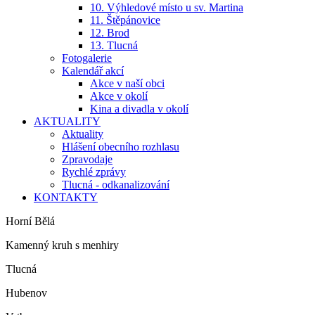
10. Výhledové místo u sv. Martina
11. Štěpánovice
12. Brod
13. Tlucná
Fotogalerie
Kalendář akcí
Akce v naší obci
Akce v okolí
Kina a divadla v okolí
AKTUALITY
Aktuality
Hlášení obecního rozhlasu
Zpravodaje
Rychlé zprávy
Tlucná - odkanalizování
KONTAKTY
Horní Bělá
Kamenný kruh s menhiry
Tlucná
Hubenov