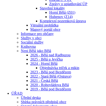
Zprávy o uplatňování ÚP
Stavební lokality
Horní Bělá (Z01)
Hubenov (Z14)
Komplexní pozemková úprava
Vitruální prohlídka
Mapový portál obce
Informace pro občany
Služby v obci
Sociální služby
Knihovna
Neni Bělá jako Bělá
2026 - Bělá nad Radbuzou
2025 - Bělá u Jevíčka
2024 - Horní Bělá
Objednávka triček a mikin
2023 - Bělá pod Bezdězem
2022 - Stará Bělá (Ostrava)
2021 - Česká Bělá
2020 - Rohovládova Bělá
2019 - Bělá pod Bezdězem
ÚŘAD
Úřední deska
Sbírka právních předpisů obce