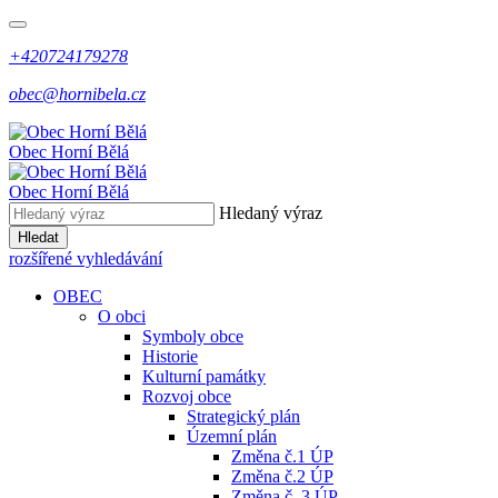
+420724179278
obec@hornibela.cz
Obec
Horní
Bělá
Obec
Horní
Bělá
Hledaný výraz
Hledat
rozšířené vyhledávání
OBEC
O obci
Symboly obce
Historie
Kulturní památky
Rozvoj obce
Strategický plán
Územní plán
Změna č.1 ÚP
Změna č.2 ÚP
Změna č. 3 ÚP