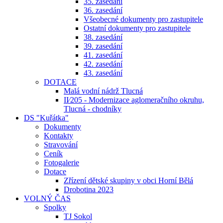
35. zasedání
36. zasedání
Všeobecné dokumenty pro zastupitele
Ostatní dokumenty pro zastupitele
38. zasedání
39. zasedání
41. zasedání
42. zasedání
43. zasedání
DOTACE
Malá vodní nádrž Tlucná
II⁄205 - Modernizace aglomeračního okruhu,
Tlucná - chodníky
DS "Kuřátka"
Dokumenty
Kontakty
Stravování
Ceník
Fotogalerie
Dotace
Zřízení dětské skupiny v obci Horní Bělá
Drobotina 2023
VOLNÝ ČAS
Spolky
TJ Sokol