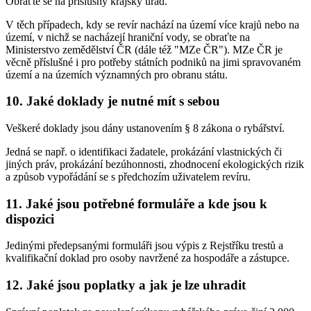
Obraťte se na příslušný krajský úřad.
V těch případech, kdy se revír nachází na území více krajů nebo na
území, v nichž se nacházejí hraniční vody, se obraťte na
Ministerstvo zemědělství ČR (dále též "MZe ČR"). MZe ČR je
věcně příslušné i pro potřeby státních podniků na jimi spravovaném
území a na územích významných pro obranu státu.
10. Jaké doklady je nutné mít s sebou
Veškeré doklady jsou dány ustanovením § 8 zákona o rybářství.
Jedná se např. o identifikaci žadatele, prokázání vlastnických či
jiných práv, prokázání bezúhonnosti, zhodnocení ekologických rizik
a způsob vypořádání se s předchozím uživatelem revíru.
11. Jaké jsou potřebné formuláře a kde jsou k
dispozici
Jedinými předepsanými formuláři jsou výpis z Rejstříku trestů a
kvalifikační doklad pro osoby navržené za hospodáře a zástupce.
12. Jaké jsou poplatky a jak je lze uhradit