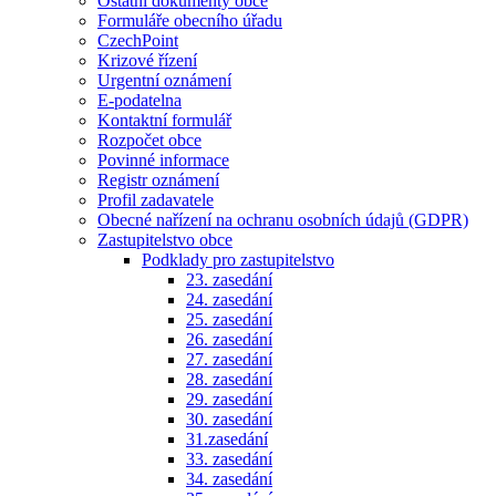
Ostatní dokumenty obce
Formuláře obecního úřadu
CzechPoint
Krizové řízení
Urgentní oznámení
E-podatelna
Kontaktní formulář
Rozpočet obce
Povinné informace
Registr oznámení
Profil zadavatele
Obecné nařízení na ochranu osobních údajů (GDPR)
Zastupitelstvo obce
Podklady pro zastupitelstvo
23. zasedání
24. zasedání
25. zasedání
26. zasedání
27. zasedání
28. zasedání
29. zasedání
30. zasedání
31.zasedání
33. zasedání
34. zasedání