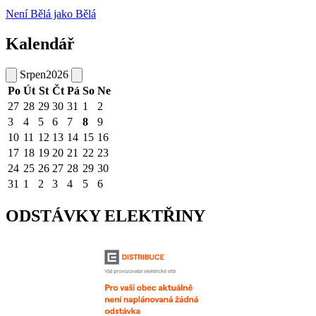
Není Bělá jako Bělá
Kalendář
Srpen
2026
Po
Út
St
Čt
Pá
So
Ne
27
28
29
30
31
1
2
3
4
5
6
7
8
9
10
11
12
13
14
15
16
17
18
19
20
21
22
23
24
25
26
27
28
29
30
31
1
2
3
4
5
6
ODSTÁVKY ELEKTŘINY