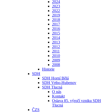
2024
2023
2022
2019
2018
2017
2016
2015
2014
2013
2012
2011
2010
2009
2008
Historie
SDH
SDH Horní Bělá
SDH Vrtbo-Hubenov
SDH Tlucná
O nás
Kontakt
Oslava 85. výročí vzniku SDH
Tlucná
ČZS