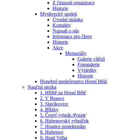
Z činnosti organizace
Historie
Myslivecký spolek
Úvodní stránka
Kontakty
Napsali o nás
Informace pro členy
Historie
Akce
Memoriály
Galerie vítězů
Fotogalerie
Výsledky
Historie
Honební společenstvo Horní Bělá
Naučná stezka
1. Hřiště na Horní Bělé
2. V Brance
3. Slavíkovice
4. Břízky
5. Černý rybník ⁄Porajt⁄
6. Hubenovský rybníček
7. Hranice protektorátu
8. Hubenov
9. Hrad Vrtba