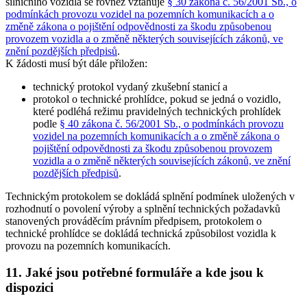
silničního vozidla se rovněž vztahuje
§ 30 zákona č. 56/2001 Sb., o
podmínkách provozu vozidel na pozemních komunikacích a o
změně zákona o pojištění odpovědnosti za škodu způsobenou
provozem vozidla a o změně některých souvisejících zákonů, ve
znění pozdějších předpisů
.
K žádosti musí být dále přiložen:
technický protokol vydaný zkušební stanicí a
protokol o technické prohlídce, pokud se jedná o vozidlo,
které podléhá režimu pravidelných technických prohlídek
podle
§ 40 zákona č. 56/2001 Sb., o podmínkách provozu
vozidel na pozemních komunikacích a o změně zákona o
pojištění odpovědnosti za škodu způsobenou provozem
vozidla a o změně některých souvisejících zákonů, ve znění
pozdějších předpisů
.
Technickým protokolem se dokládá splnění podmínek uložených v
rozhodnutí o povolení výroby a splnění technických požadavků
stanovených prováděcím právním předpisem, protokolem o
technické prohlídce se dokládá technická způsobilost vozidla k
provozu na pozemních komunikacích.
11. Jaké jsou potřebné formuláře a kde jsou k
dispozici