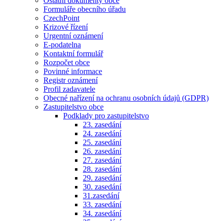
Ostatní dokumenty obce
Formuláře obecního úřadu
CzechPoint
Krizové řízení
Urgentní oznámení
E-podatelna
Kontaktní formulář
Rozpočet obce
Povinné informace
Registr oznámení
Profil zadavatele
Obecné nařízení na ochranu osobních údajů (GDPR)
Zastupitelstvo obce
Podklady pro zastupitelstvo
23. zasedání
24. zasedání
25. zasedání
26. zasedání
27. zasedání
28. zasedání
29. zasedání
30. zasedání
31.zasedání
33. zasedání
34. zasedání