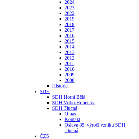
2024
2023
2022
2019
2018
2017
2016
2015
2014
2013
2012
2011
2010
2009
2008
Historie
SDH
SDH Horní Bělá
SDH Vrtbo-Hubenov
SDH Tlucná
O nás
Kontakt
Oslava 85. výročí vzniku SDH
Tlucná
ČZS