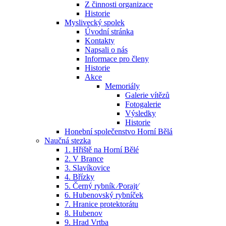
Z činnosti organizace
Historie
Myslivecký spolek
Úvodní stránka
Kontakty
Napsali o nás
Informace pro členy
Historie
Akce
Memoriály
Galerie vítězů
Fotogalerie
Výsledky
Historie
Honební společenstvo Horní Bělá
Naučná stezka
1. Hřiště na Horní Bělé
2. V Brance
3. Slavíkovice
4. Břízky
5. Černý rybník ⁄Porajt⁄
6. Hubenovský rybníček
7. Hranice protektorátu
8. Hubenov
9. Hrad Vrtba