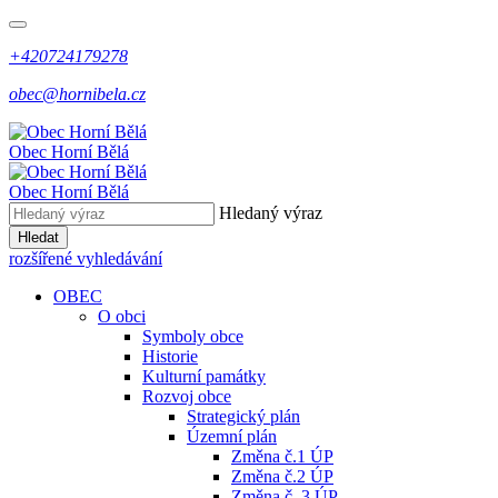
+420724179278
obec@hornibela.cz
Obec
Horní
Bělá
Obec
Horní
Bělá
Hledaný výraz
Hledat
rozšířené vyhledávání
OBEC
O obci
Symboly obce
Historie
Kulturní památky
Rozvoj obce
Strategický plán
Územní plán
Změna č.1 ÚP
Změna č.2 ÚP
Změna č. 3 ÚP