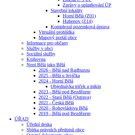
Zprávy o uplatňování ÚP
Stavební lokality
Horní Bělá (Z01)
Hubenov (Z14)
Komplexní pozemková úprava
Vitruální prohlídka
Mapový portál obce
Informace pro občany
Služby v obci
Sociální služby
Knihovna
Neni Bělá jako Bělá
2026 - Bělá nad Radbuzou
2025 - Bělá u Jevíčka
2024 - Horní Bělá
Objednávka triček a mikin
2023 - Bělá pod Bezdězem
2022 - Stará Bělá (Ostrava)
2021 - Česká Bělá
2020 - Rohovládova Bělá
2019 - Bělá pod Bezdězem
ÚŘAD
Úřední deska
Sbírka právních předpisů obce