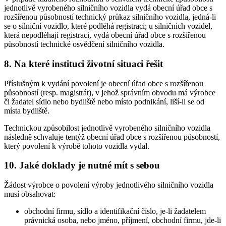
jednotlivě vyrobeného silničního vozidla vydá obecní úřad obce s
rozšířenou působností technický průkaz silničního vozidla, jedná-li
se o silniční vozidlo, které podléhá registraci; u silničních vozidel,
která nepodléhají registraci, vydá obecní úřad obce s rozšířenou
působností technické osvědčení silničního vozidla.
8. Na které instituci životní situaci řešit
Příslušným k vydání povolení je obecní úřad obce s rozšířenou
působností (resp. magistrát), v jehož správním obvodu má výrobce
či žadatel sídlo nebo bydliště nebo místo podnikání, liší-li se od
místa bydliště.
Technickou způsobilost jednotlivě vyrobeného silničního vozidla
následně schvaluje tentýž obecní úřad obce s rozšířenou působností,
který povolení k výrobě tohoto vozidla vydal.
10. Jaké doklady je nutné mít s sebou
Žádost výrobce o povolení výroby jednotlivého silničního vozidla
musí obsahovat:
obchodní firmu, sídlo a identifikační číslo, je-li žadatelem
právnická osoba, nebo jméno, příjmení, obchodní firmu, jde-li