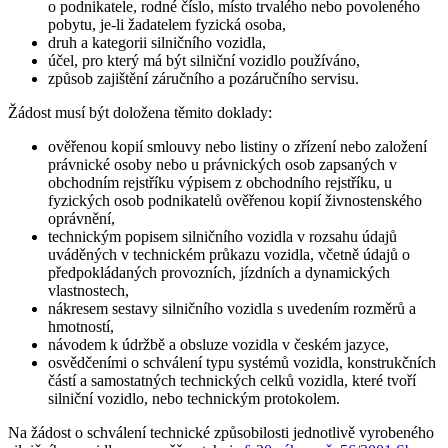
o podnikatele, rodné číslo, místo trvalého nebo povoleného
pobytu, je-li žadatelem fyzická osoba,
druh a kategorii silničního vozidla,
účel, pro který má být silniční vozidlo používáno,
způsob zajištění záručního a pozáručního servisu.
Žádost musí být doložena těmito doklady:
ověřenou kopií smlouvy nebo listiny o zřízení nebo založení
právnické osoby nebo u právnických osob zapsaných v
obchodním rejstříku výpisem z obchodního rejstříku, u
fyzických osob podnikatelů ověřenou kopií živnostenského
oprávnění,
technickým popisem silničního vozidla v rozsahu údajů
uváděných v technickém průkazu vozidla, včetně údajů o
předpokládaných provozních, jízdních a dynamických
vlastnostech,
nákresem sestavy silničního vozidla s uvedením rozměrů a
hmotností,
návodem k údržbě a obsluze vozidla v českém jazyce,
osvědčeními o schválení typu systémů vozidla, konstrukčních
částí a samostatných technických celků vozidla, které tvoří
silniční vozidlo, nebo technickým protokolem.
Na žádost o schválení technické způsobilosti jednotlivě vyrobeného