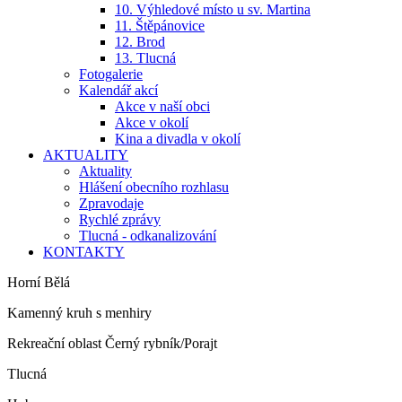
10. Výhledové místo u sv. Martina
11. Štěpánovice
12. Brod
13. Tlucná
Fotogalerie
Kalendář akcí
Akce v naší obci
Akce v okolí
Kina a divadla v okolí
AKTUALITY
Aktuality
Hlášení obecního rozhlasu
Zpravodaje
Rychlé zprávy
Tlucná - odkanalizování
KONTAKTY
Horní Bělá
Kamenný kruh s menhiry
Rekreační oblast Černý rybník/Porajt
Tlucná