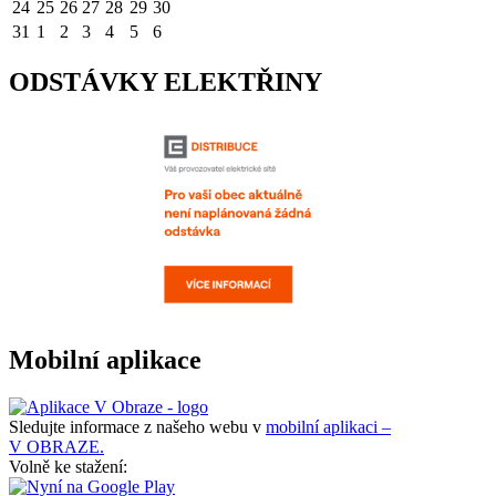
24
25
26
27
28
29
30
31
1
2
3
4
5
6
ODSTÁVKY ELEKTŘINY
Mobilní aplikace
Sledujte informace z našeho webu v
mobilní aplikaci –
V OBRAZE.
Volně ke stažení: