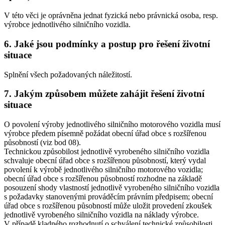
V této věci je oprávněna jednat fyzická nebo právnická osoba, resp.
výrobce jednotlivého silničního vozidla.
6. Jaké jsou podmínky a postup pro řešení životní
situace
Splnění všech požadovaných náležitostí.
7. Jakým způsobem můžete zahájit řešení životní
situace
O povolení výroby jednotlivého silničního motorového vozidla musí
výrobce předem písemně požádat obecní úřad obce s rozšířenou
působností (viz bod 08).
Technickou způsobilost jednotlivě vyrobeného silničního vozidla
schvaluje obecní úřad obce s rozšířenou působností, který vydal
povolení k výrobě jednotlivého silničního motorového vozidla;
obecní úřad obce s rozšířenou působností rozhodne na základě
posouzení shody vlastností jednotlivě vyrobeného silničního vozidla
s požadavky stanovenými prováděcím právním předpisem; obecní
úřad obce s rozšířenou působností může uložit provedení zkoušek
jednotlivě vyrobeného silničního vozidla na náklady výrobce.
V případě kladného rozhodnutí o schválení technické způsobilosti