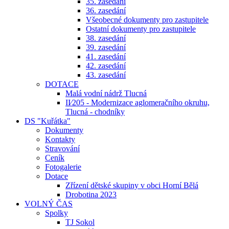
35. zasedání
36. zasedání
Všeobecné dokumenty pro zastupitele
Ostatní dokumenty pro zastupitele
38. zasedání
39. zasedání
41. zasedání
42. zasedání
43. zasedání
DOTACE
Malá vodní nádrž Tlucná
II⁄205 - Modernizace aglomeračního okruhu,
Tlucná - chodníky
DS "Kuřátka"
Dokumenty
Kontakty
Stravování
Ceník
Fotogalerie
Dotace
Zřízení dětské skupiny v obci Horní Bělá
Drobotina 2023
VOLNÝ ČAS
Spolky
TJ Sokol