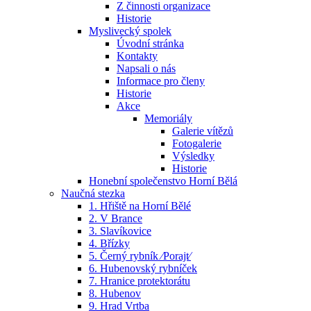
Z činnosti organizace
Historie
Myslivecký spolek
Úvodní stránka
Kontakty
Napsali o nás
Informace pro členy
Historie
Akce
Memoriály
Galerie vítězů
Fotogalerie
Výsledky
Historie
Honební společenstvo Horní Bělá
Naučná stezka
1. Hřiště na Horní Bělé
2. V Brance
3. Slavíkovice
4. Břízky
5. Černý rybník ⁄Porajt⁄
6. Hubenovský rybníček
7. Hranice protektorátu
8. Hubenov
9. Hrad Vrtba