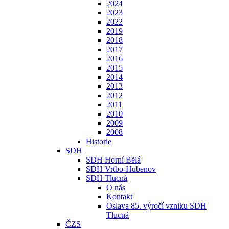
2024
2023
2022
2019
2018
2017
2016
2015
2014
2013
2012
2011
2010
2009
2008
Historie
SDH
SDH Horní Bělá
SDH Vrtbo-Hubenov
SDH Tlucná
O nás
Kontakt
Oslava 85. výročí vzniku SDH
Tlucná
ČZS