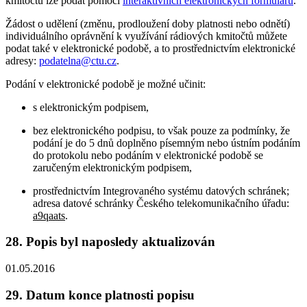
kmitočtů lze podat pomocí
interaktivních elektronických formulářů
.
Žádost o udělení (změnu, prodloužení doby platnosti nebo odnětí)
individuálního oprávnění k využívání rádiových kmitočtů můžete
podat také v elektronické podobě, a to prostřednictvím elektronické
adresy:
podatelna@ctu.cz
.
Podání v elektronické podobě je možné učinit:
s elektronickým podpisem,
bez elektronického podpisu, to však pouze za podmínky, že
podání je do 5 dnů doplněno písemným nebo ústním podáním
do protokolu nebo podáním v elektronické podobě se
zaručeným elektronickým podpisem,
prostřednictvím Integrovaného systému datových schránek;
adresa datové schránky Českého telekomunikačního úřadu:
a9qaats
.
28. Popis byl naposledy aktualizován
01.05.2016
29. Datum konce platnosti popisu