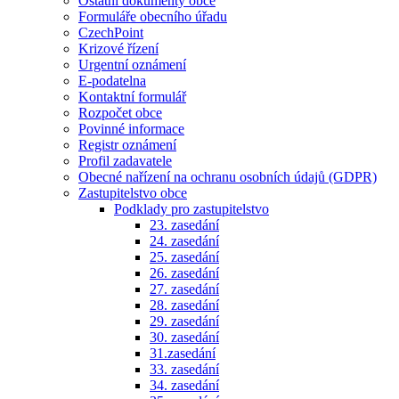
Ostatní dokumenty obce
Formuláře obecního úřadu
CzechPoint
Krizové řízení
Urgentní oznámení
E-podatelna
Kontaktní formulář
Rozpočet obce
Povinné informace
Registr oznámení
Profil zadavatele
Obecné nařízení na ochranu osobních údajů (GDPR)
Zastupitelstvo obce
Podklady pro zastupitelstvo
23. zasedání
24. zasedání
25. zasedání
26. zasedání
27. zasedání
28. zasedání
29. zasedání
30. zasedání
31.zasedání
33. zasedání
34. zasedání