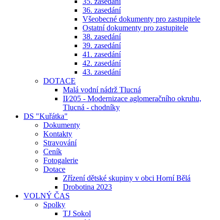
35. zasedání
36. zasedání
Všeobecné dokumenty pro zastupitele
Ostatní dokumenty pro zastupitele
38. zasedání
39. zasedání
41. zasedání
42. zasedání
43. zasedání
DOTACE
Malá vodní nádrž Tlucná
II⁄205 - Modernizace aglomeračního okruhu,
Tlucná - chodníky
DS "Kuřátka"
Dokumenty
Kontakty
Stravování
Ceník
Fotogalerie
Dotace
Zřízení dětské skupiny v obci Horní Bělá
Drobotina 2023
VOLNÝ ČAS
Spolky
TJ Sokol