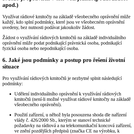
apod.)
Využívat rádiové kmitočty na základě všeobecného oprávnění může
každý, kdo splní podmínky, které jsou ve všeobecném oprávnění
uvedeny, bez nutnosti podávat jakoukoliv žádost.
Žádost o využívání rádiových kmitočtů na základě individuálního
oprávnění může podat podnikající právnická osoba, podnikající
fyzická osoba nebo nepodnikající osoba.
6. Jaké jsou podmínky a postup pro řešení životní
situace
Pro využívání rádiových kmitočtů je nezbytné splnit následující
podmínky:
Udělení individuálního oprávnění k využívání rádiových
kmitočtů (není-li možné využívat rádiové kmitočty na základě
všeobecného oprávnění).
Použití zařízení, u něhož byla posouzena shoda dle nařízení
vlády č. 426/2000 Sb., kterým se stanoví technické
požadavky na rádiová a na telekomunikační koncová zařízení,
ve znění pozdějších předpisů (značka CE na výrobku, k