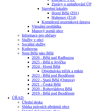
Zprávy o uplatňování ÚP
Stavební lokality
Horní Bělá (Z01)
Hubenov (Z14)
Komplexní pozemková úprava
Vitruální prohlídka
Mapový portál obce
Informace pro občany
Služby v obci
Sociální služby
Knihovna
Neni Bělá jako Bělá
2026 - Bělá nad Radbuzou
2025 - Bělá u Jevíčka
2024 - Horní Bělá
Objednávka triček a mikin
2023 - Bělá pod Bezdězem
2022 - Stará Bělá (Ostrava)
2021 - Česká Bělá
2020 - Rohovládova Bělá
2019 - Bělá pod Bezdězem
ÚŘAD
Úřední deska
Sbírka právních předpisů obce