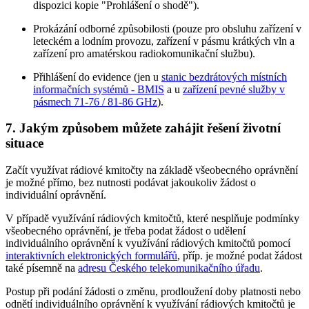
dispozici kopie "Prohlášení o shodě").
Prokázání odborné způsobilosti (pouze pro obsluhu zařízení v
leteckém a lodním provozu, zařízení v pásmu krátkých vln a
zařízení pro amatérskou radiokomunikační službu).
Přihlášení do evidence (jen u
stanic bezdrátových místních
informačních systémů - BMIS
a u
zařízení pevné služby v
pásmech 71-76 / 81-86 GHz
).
7. Jakým způsobem můžete zahájit řešení životní
situace
Začít využívat rádiové kmitočty na základě všeobecného oprávnění
je možné přímo, bez nutnosti podávat jakoukoliv žádost o
individuální oprávnění.
V případě využívání rádiových kmitočtů, které nesplňuje podmínky
všeobecného oprávnění, je třeba podat žádost o udělení
individuálního oprávnění k využívání rádiových kmitočtů pomocí
interaktivních elektronických formulářů
, příp. je možné podat žádost
také písemně na
adresu Českého telekomunikačního úřadu
.
Postup při podání žádosti o změnu, prodloužení doby platnosti nebo
odnětí individuálního oprávnění k využívání rádiových kmitočtů je