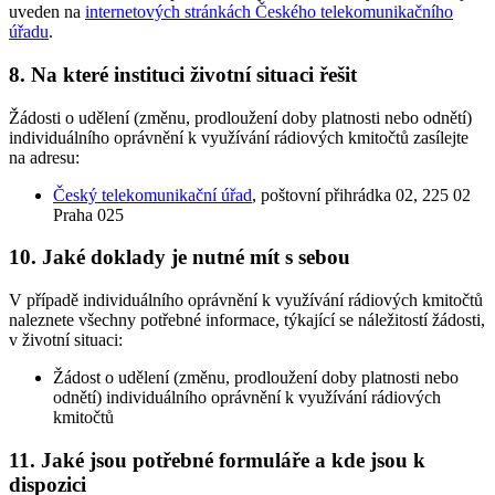
uveden na
internetových stránkách Českého telekomunikačního
úřadu
.
8. Na které instituci životní situaci řešit
Žádosti o udělení (změnu, prodloužení doby platnosti nebo odnětí)
individuálního oprávnění k využívání rádiových kmitočtů zasílejte
na adresu:
Český telekomunikační úřad
, poštovní přihrádka 02, 225 02
Praha 025
10. Jaké doklady je nutné mít s sebou
V případě individuálního oprávnění k využívání rádiových kmitočtů
naleznete všechny potřebné informace, týkající se náležitostí žádosti,
v životní situaci:
Žádost o udělení (změnu, prodloužení doby platnosti nebo
odnětí) individuálního oprávnění k využívání rádiových
kmitočtů
11. Jaké jsou potřebné formuláře a kde jsou k
dispozici