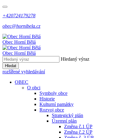
+420724179278
obec@hornibela.cz
Obec
Horní
Bělá
Obec
Horní
Bělá
Hledaný výraz
Hledat
rozšířené vyhledávání
OBEC
O obci
Symboly obce
Historie
Kulturní památky
Rozvoj obce
Strategický plán
Územní plán
Změna č.1 ÚP
Změna č.2 ÚP
Změna č. 3 ÚP