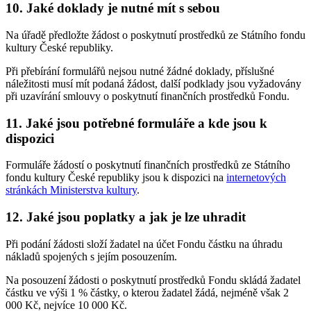
10. Jaké doklady je nutné mít s sebou
Na úřadě předložte žádost o poskytnutí prostředků ze Státního fondu
kultury České republiky.
Při přebírání formulářů nejsou nutné žádné doklady, příslušné
náležitosti musí mít podaná žádost, další podklady jsou vyžadovány
při uzavírání smlouvy o poskytnutí finančních prostředků Fondu.
11. Jaké jsou potřebné formuláře a kde jsou k
dispozici
Formuláře žádostí o poskytnutí finančních prostředků ze Státního
fondu kultury České republiky jsou k dispozici na
internetových
stránkách Ministerstva kultury
.
12. Jaké jsou poplatky a jak je lze uhradit
Při podání žádosti složí žadatel na účet Fondu částku na úhradu
nákladů spojených s jejím posouzením.
Na posouzení žádosti o poskytnutí prostředků Fondu skládá žadatel
částku ve výši 1 % částky, o kterou žadatel žádá, nejméně však 2
000 Kč, nejvíce 10 000 Kč.