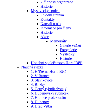
Z činnosti organizace
Historie
Myslivecký spolek
Úvodní stránka
Kontakty
Napsali o nás
Informace pro členy
Historie
Akce
Memoriály
Galerie vítězů
Fotogalerie
Výsledky
Historie
Honební společenstvo Horní Bělá
Naučná stezka
1. Hřiště na Horní Bělé
2. V Brance
3. Slavíkovice
4. Břízky
5. Černý rybník ⁄Porajt⁄
6. Hubenovský rybníček
7. Hranice protektorátu
8. Hubenov
9. Hrad Vrtba