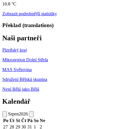
10.8 °C
Zobrazit podrobnější statistiky
Překlad (translations)
Naši partneři
Plzeňský kraj
Mikroregion Dolní Střela
MAS Světovina
Sdružení Bělská skupina
Není Bělá jako Bělá
Kalendář
Srpen
2026
Po
Út
St
Čt
Pá
So
Ne
27
28
29
30
31
1
2