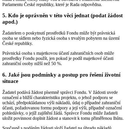
Parlamentu České republiky, které je Rada odpovědna.
5. Kdo je oprávněn v této věci jednat (podat žádost
apod.)
Žadatelem o poskytnutí prostředků Fondu může být právnická
osoba se sídlem nebo fyzická osoba s trvalým pobytem na území
České republiky.
Právnická osoba s majetkovou účastí zahraničních osob může
prostředky Fondu použít, jen pokud je podíl majetkové účasti
zahraniční osoby nižší než 50 %.
6. Jaké jsou podmínky a postup pro řešení životní
situace
Žadatel podává žádost písemně správci Fondu. V žádosti uvede
označení a bližší charakteristiku projektu, o jehož podporu se
uchází, předpokládanou výši nákladů, údaj o případné zahraniční
účasti, požadovanou formu podpory a její výši, případně označení
pohledávky, o jejíž zajištění žádá. Správce Fondu může žadateli
uložit povinnost doplnit žádost a stanovit k tomu přiměřenou lhůtu.
Současně s podáním žádosti složí žadatel na úhradu nákladů