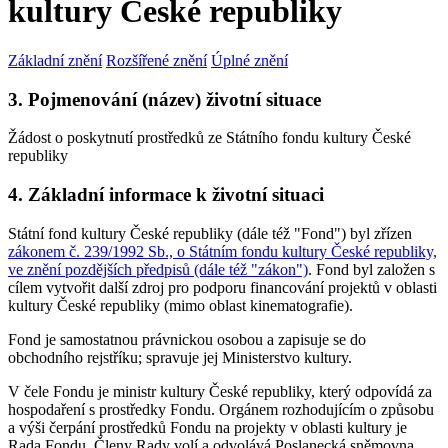
kultury České republiky
Základní znění
Rozšířené znění
Úplné znění
3. Pojmenování (název) životní situace
Žádost o poskytnutí prostředků ze Státního fondu kultury České
republiky
4. Základní informace k životní situaci
Státní fond kultury České republiky (dále též "Fond") byl zřízen
zákonem č. 239/1992 Sb., o Státním fondu kultury České republiky,
ve znění pozdějších předpisů (dále též "zákon")
. Fond byl založen s
cílem vytvořit další zdroj pro podporu financování projektů v oblasti
kultury České republiky (mimo oblast kinematografie).
Fond je samostatnou právnickou osobou a zapisuje se do
obchodního rejstříku; spravuje jej Ministerstvo kultury.
V čele Fondu je ministr kultury České republiky, který odpovídá za
hospodaření s prostředky Fondu. Orgánem rozhodujícím o způsobu
a výši čerpání prostředků Fondu na projekty v oblasti kultury je
Rada Fondu. Členy Rady volí a odvolává Poslanecká sněmovna