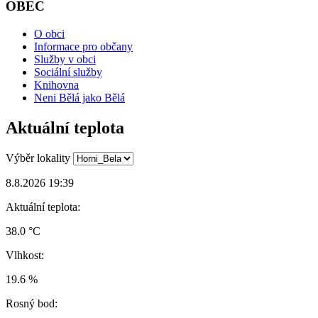
OBEC
O obci
Informace pro občany
Služby v obci
Sociální služby
Knihovna
Neni Bělá jako Bělá
Aktuální teplota
Výběr lokality
8.8.2026 19:39
Aktuální teplota:
38.0 °C
Vlhkost:
19.6 %
Rosný bod: