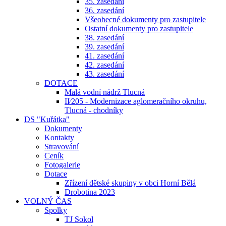
35. zasedání
36. zasedání
Všeobecné dokumenty pro zastupitele
Ostatní dokumenty pro zastupitele
38. zasedání
39. zasedání
41. zasedání
42. zasedání
43. zasedání
DOTACE
Malá vodní nádrž Tlucná
II⁄205 - Modernizace aglomeračního okruhu,
Tlucná - chodníky
DS "Kuřátka"
Dokumenty
Kontakty
Stravování
Ceník
Fotogalerie
Dotace
Zřízení dětské skupiny v obci Horní Bělá
Drobotina 2023
VOLNÝ ČAS
Spolky
TJ Sokol