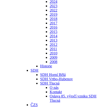
2024
2023
2022
2019
2018
2017
2016
2015
2014
2013
2012
2011
2010
2009
2008
Historie
SDH
SDH Horní Bělá
SDH Vrtbo-Hubenov
SDH Tlucná
O nás
Kontakt
Oslava 85. výročí vzniku SDH
Tlucná
ČZS