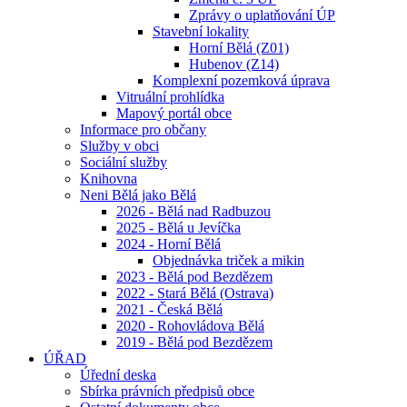
Zprávy o uplatňování ÚP
Stavební lokality
Horní Bělá (Z01)
Hubenov (Z14)
Komplexní pozemková úprava
Vitruální prohlídka
Mapový portál obce
Informace pro občany
Služby v obci
Sociální služby
Knihovna
Neni Bělá jako Bělá
2026 - Bělá nad Radbuzou
2025 - Bělá u Jevíčka
2024 - Horní Bělá
Objednávka triček a mikin
2023 - Bělá pod Bezdězem
2022 - Stará Bělá (Ostrava)
2021 - Česká Bělá
2020 - Rohovládova Bělá
2019 - Bělá pod Bezdězem
ÚŘAD
Úřední deska
Sbírka právních předpisů obce