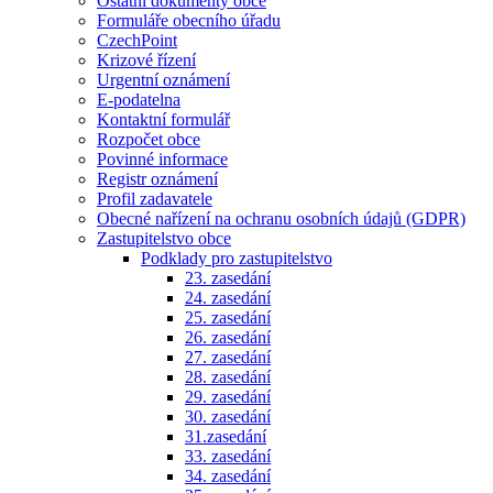
Ostatní dokumenty obce
Formuláře obecního úřadu
CzechPoint
Krizové řízení
Urgentní oznámení
E-podatelna
Kontaktní formulář
Rozpočet obce
Povinné informace
Registr oznámení
Profil zadavatele
Obecné nařízení na ochranu osobních údajů (GDPR)
Zastupitelstvo obce
Podklady pro zastupitelstvo
23. zasedání
24. zasedání
25. zasedání
26. zasedání
27. zasedání
28. zasedání
29. zasedání
30. zasedání
31.zasedání
33. zasedání
34. zasedání