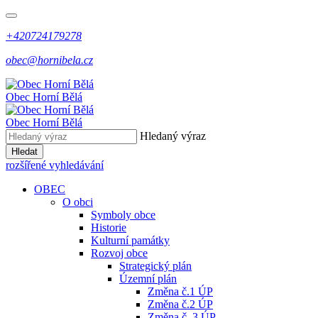
+420724179278
obec@hornibela.cz
Obec
Horní
Bělá
Obec
Horní
Bělá
Hledaný výraz
Hledat
rozšířené vyhledávání
OBEC
O obci
Symboly obce
Historie
Kulturní památky
Rozvoj obce
Strategický plán
Územní plán
Změna č.1 ÚP
Změna č.2 ÚP
Změna č. 3 ÚP