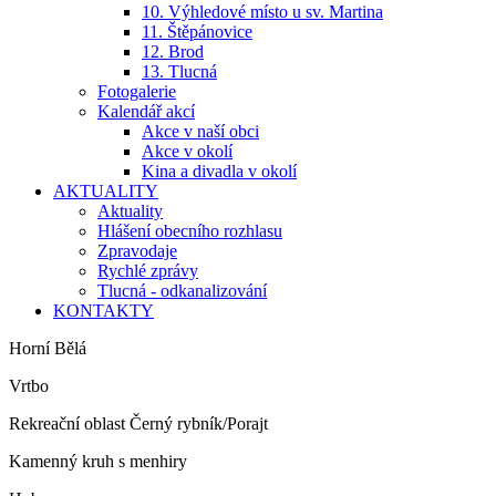
10. Výhledové místo u sv. Martina
11. Štěpánovice
12. Brod
13. Tlucná
Fotogalerie
Kalendář akcí
Akce v naší obci
Akce v okolí
Kina a divadla v okolí
AKTUALITY
Aktuality
Hlášení obecního rozhlasu
Zpravodaje
Rychlé zprávy
Tlucná - odkanalizování
KONTAKTY
Horní Bělá
Vrtbo
Rekreační oblast Černý rybník/Porajt
Kamenný kruh s menhiry