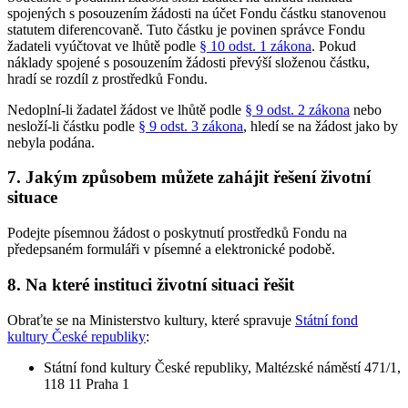
spojených s posouzením žádosti na účet Fondu částku stanovenou
statutem diferencovaně. Tuto částku je povinen správce Fondu
žadateli vyúčtovat ve lhůtě podle
§ 10 odst. 1 zákona
. Pokud
náklady spojené s posouzením žádosti převýší složenou částku,
hradí se rozdíl z prostředků Fondu.
Nedoplní-li žadatel žádost ve lhůtě podle
§ 9 odst. 2 zákona
nebo
nesloží-li částku podle
§ 9 odst. 3 zákona
, hledí se na žádost jako by
nebyla podána.
7. Jakým způsobem můžete zahájit řešení životní
situace
Podejte písemnou žádost o poskytnutí prostředků Fondu na
předepsaném formuláři v písemné a elektronické podobě.
8. Na které instituci životní situaci řešit
Obraťte se na Ministerstvo kultury, které spravuje
Státní fond
kultury České republiky
:
Státní fond kultury České republiky, Maltézské náměstí 471/1,
118 11 Praha 1