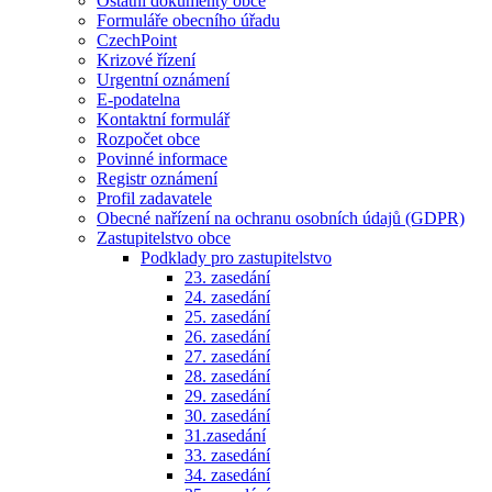
Ostatní dokumenty obce
Formuláře obecního úřadu
CzechPoint
Krizové řízení
Urgentní oznámení
E-podatelna
Kontaktní formulář
Rozpočet obce
Povinné informace
Registr oznámení
Profil zadavatele
Obecné nařízení na ochranu osobních údajů (GDPR)
Zastupitelstvo obce
Podklady pro zastupitelstvo
23. zasedání
24. zasedání
25. zasedání
26. zasedání
27. zasedání
28. zasedání
29. zasedání
30. zasedání
31.zasedání
33. zasedání
34. zasedání