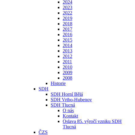
2024
2023
2022
2019
2018
2017
2016
2015
2014
2013
2012
2011
2010
2009
2008
Historie
SDH
SDH Horní Bělá
SDH Vrtbo-Hubenov
SDH Tlucná
O nás
Kontakt
Oslava 85. výročí vzniku SDH
Tlucná
ČZS