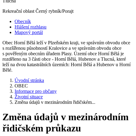
Tlucná
Rekreační oblast Černý rybník/Porajt
Obecník
Hlášení rozhlasu
Mapový portál
Obec Horní Bělá leží v Plzeňském kraji, ve správním obvodu obce
s rozšířenou působností Kralovice a ve správním obvodu obce
s pověřeným obecním úřadem Plasy. Území obce Horní Bělá je
rozděleno na 3 části obce - Horní Bělá, Hubenov a Tlucná, které
leží na dvou katastrálních územích: Horní Bělá a Hubenov u Horní
Bělé.
Úvodní stránka
OBEC
Informace pro občany
Životní situace
Změna údajů v mezinárodním řidičském...
Změna údajů v mezinárodním
řidičském průkazu