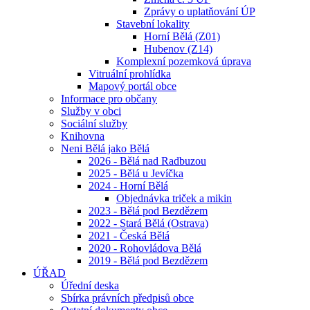
Zprávy o uplatňování ÚP
Stavební lokality
Horní Bělá (Z01)
Hubenov (Z14)
Komplexní pozemková úprava
Vitruální prohlídka
Mapový portál obce
Informace pro občany
Služby v obci
Sociální služby
Knihovna
Neni Bělá jako Bělá
2026 - Bělá nad Radbuzou
2025 - Bělá u Jevíčka
2024 - Horní Bělá
Objednávka triček a mikin
2023 - Bělá pod Bezdězem
2022 - Stará Bělá (Ostrava)
2021 - Česká Bělá
2020 - Rohovládova Bělá
2019 - Bělá pod Bezdězem
ÚŘAD
Úřední deska
Sbírka právních předpisů obce