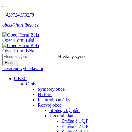
+420724179278
obec@hornibela.cz
Obec
Horní
Bělá
Obec
Horní
Bělá
Hledaný výraz
Hledat
rozšířené vyhledávání
OBEC
O obci
Symboly obce
Historie
Kulturní památky
Rozvoj obce
Strategický plán
Územní plán
Změna č.1 ÚP
Změna č.2 ÚP
Změna č. 3 ÚP