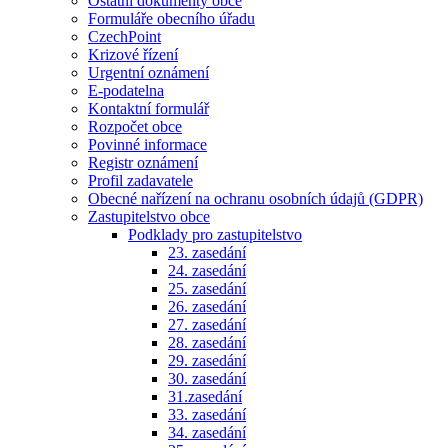
Ostatní dokumenty obce
Formuláře obecního úřadu
CzechPoint
Krizové řízení
Urgentní oznámení
E-podatelna
Kontaktní formulář
Rozpočet obce
Povinné informace
Registr oznámení
Profil zadavatele
Obecné nařízení na ochranu osobních údajů (GDPR)
Zastupitelstvo obce
Podklady pro zastupitelstvo
23. zasedání
24. zasedání
25. zasedání
26. zasedání
27. zasedání
28. zasedání
29. zasedání
30. zasedání
31.zasedání
33. zasedání
34. zasedání