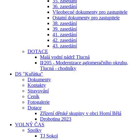
35. zasedání
36. zasedání
Všeobecné dokumenty pro zastupitele
Ostatní dokumenty pro zastupitele
38. zasedání
39. zasedání
41. zasedání
42. zasedání
43. zasedání
DOTACE
Malá vodní nádrž Tlucná
II⁄205 - Modernizace aglomeračního okruhu,
Tlucná - chodníky
DS "Kuřátka"
Dokumenty
Kontakty
Stravování
Ceník
Fotogalerie
Dotace
Zřízení dětské skupiny v obci Horní Bělá
Drobotina 2023
VOLNÝ ČAS
Spolky
TJ Sokol