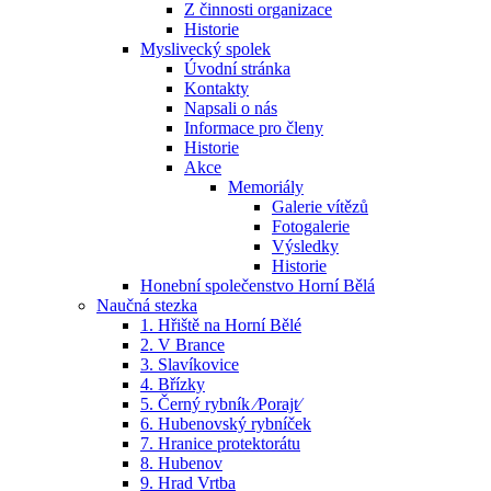
Z činnosti organizace
Historie
Myslivecký spolek
Úvodní stránka
Kontakty
Napsali o nás
Informace pro členy
Historie
Akce
Memoriály
Galerie vítězů
Fotogalerie
Výsledky
Historie
Honební společenstvo Horní Bělá
Naučná stezka
1. Hřiště na Horní Bělé
2. V Brance
3. Slavíkovice
4. Břízky
5. Černý rybník ⁄Porajt⁄
6. Hubenovský rybníček
7. Hranice protektorátu
8. Hubenov
9. Hrad Vrtba