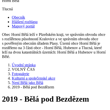
Horní Bělá
Tlucná
Obecník
Hlášení rozhlasu
Mapový portál
Obec Horní Bělá leží v Plzeňském kraji, ve správním obvodu obce
s rozšířenou působností Kralovice a ve správním obvodu obce
s pověřeným obecním úřadem Plasy. Území obce Horní Bělá je
rozděleno na 3 části obce - Horní Bělá, Hubenov a Tlucná, které
leží na dvou katastrálních územích: Horní Bělá a Hubenov u Horní
Bělé.
Úvodní stránka
VOLNÝ ČAS
Fotogalerie
Kulturní a společenské akce
Není Bělá jako Bělá
2019 - Bělá pod Bezdězem
2019 - Bělá pod Bezdězem