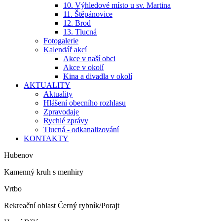
10. Výhledové místo u sv. Martina
11. Štěpánovice
12. Brod
13. Tlucná
Fotogalerie
Kalendář akcí
Akce v naší obci
Akce v okolí
Kina a divadla v okolí
AKTUALITY
Aktuality
Hlášení obecního rozhlasu
Zpravodaje
Rychlé zprávy
Tlucná - odkanalizování
KONTAKTY
Hubenov
Kamenný kruh s menhiry
Vrtbo
Rekreační oblast Černý rybník/Porajt