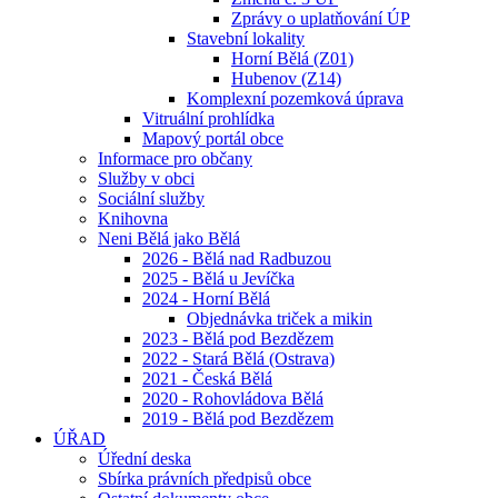
Zprávy o uplatňování ÚP
Stavební lokality
Horní Bělá (Z01)
Hubenov (Z14)
Komplexní pozemková úprava
Vitruální prohlídka
Mapový portál obce
Informace pro občany
Služby v obci
Sociální služby
Knihovna
Neni Bělá jako Bělá
2026 - Bělá nad Radbuzou
2025 - Bělá u Jevíčka
2024 - Horní Bělá
Objednávka triček a mikin
2023 - Bělá pod Bezdězem
2022 - Stará Bělá (Ostrava)
2021 - Česká Bělá
2020 - Rohovládova Bělá
2019 - Bělá pod Bezdězem
ÚŘAD
Úřední deska
Sbírka právních předpisů obce