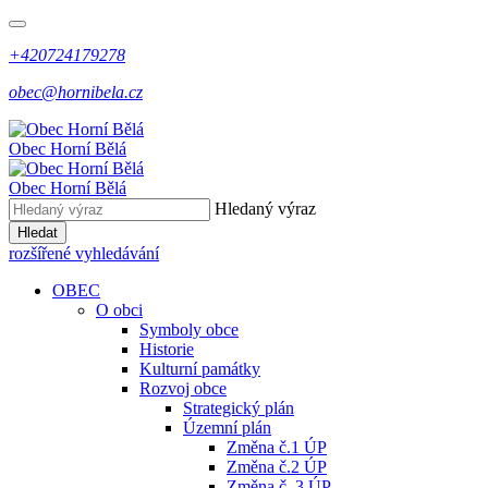
+420724179278
obec@hornibela.cz
Obec
Horní
Bělá
Obec
Horní
Bělá
Hledaný výraz
Hledat
rozšířené vyhledávání
OBEC
O obci
Symboly obce
Historie
Kulturní památky
Rozvoj obce
Strategický plán
Územní plán
Změna č.1 ÚP
Změna č.2 ÚP
Změna č. 3 ÚP