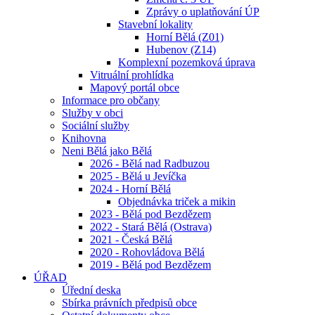
Zprávy o uplatňování ÚP
Stavební lokality
Horní Bělá (Z01)
Hubenov (Z14)
Komplexní pozemková úprava
Vitruální prohlídka
Mapový portál obce
Informace pro občany
Služby v obci
Sociální služby
Knihovna
Neni Bělá jako Bělá
2026 - Bělá nad Radbuzou
2025 - Bělá u Jevíčka
2024 - Horní Bělá
Objednávka triček a mikin
2023 - Bělá pod Bezdězem
2022 - Stará Bělá (Ostrava)
2021 - Česká Bělá
2020 - Rohovládova Bělá
2019 - Bělá pod Bezdězem
ÚŘAD
Úřední deska
Sbírka právních předpisů obce