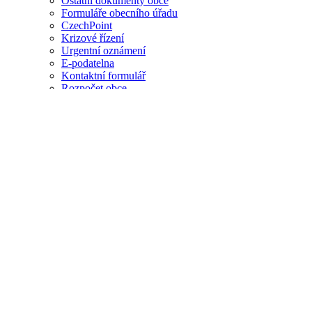
Ostatní dokumenty obce
Formuláře obecního úřadu
CzechPoint
Krizové řízení
Urgentní oznámení
E-podatelna
Kontaktní formulář
Rozpočet obce
Povinné informace
Registr oznámení
Profil zadavatele
Obecné nařízení na ochranu osobních údajů (GDPR)
Zastupitelstvo obce
Podklady pro zastupitelstvo
23. zasedání
24. zasedání
25. zasedání
26. zasedání
27. zasedání
28. zasedání
29. zasedání
30. zasedání
31.zasedání
33. zasedání
34. zasedání