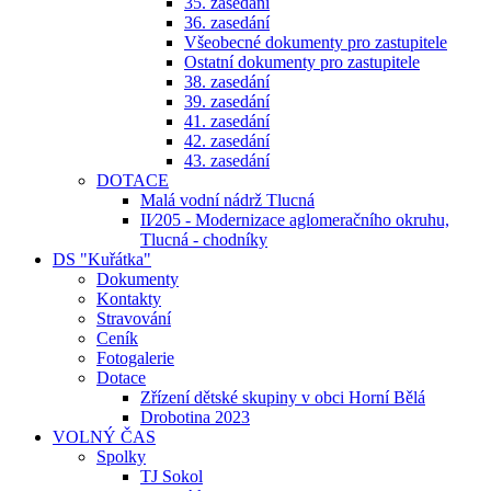
35. zasedání
36. zasedání
Všeobecné dokumenty pro zastupitele
Ostatní dokumenty pro zastupitele
38. zasedání
39. zasedání
41. zasedání
42. zasedání
43. zasedání
DOTACE
Malá vodní nádrž Tlucná
II⁄205 - Modernizace aglomeračního okruhu,
Tlucná - chodníky
DS "Kuřátka"
Dokumenty
Kontakty
Stravování
Ceník
Fotogalerie
Dotace
Zřízení dětské skupiny v obci Horní Bělá
Drobotina 2023
VOLNÝ ČAS
Spolky
TJ Sokol