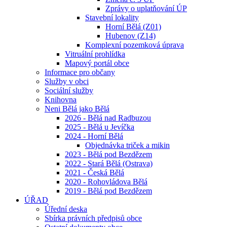
Zprávy o uplatňování ÚP
Stavební lokality
Horní Bělá (Z01)
Hubenov (Z14)
Komplexní pozemková úprava
Vitruální prohlídka
Mapový portál obce
Informace pro občany
Služby v obci
Sociální služby
Knihovna
Neni Bělá jako Bělá
2026 - Bělá nad Radbuzou
2025 - Bělá u Jevíčka
2024 - Horní Bělá
Objednávka triček a mikin
2023 - Bělá pod Bezdězem
2022 - Stará Bělá (Ostrava)
2021 - Česká Bělá
2020 - Rohovládova Bělá
2019 - Bělá pod Bezdězem
ÚŘAD
Úřední deska
Sbírka právních předpisů obce