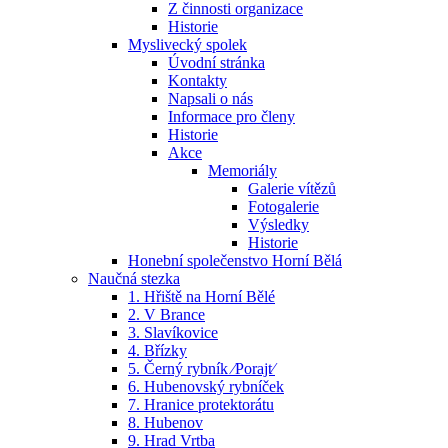
Z činnosti organizace
Historie
Myslivecký spolek
Úvodní stránka
Kontakty
Napsali o nás
Informace pro členy
Historie
Akce
Memoriály
Galerie vítězů
Fotogalerie
Výsledky
Historie
Honební společenstvo Horní Bělá
Naučná stezka
1. Hřiště na Horní Bělé
2. V Brance
3. Slavíkovice
4. Břízky
5. Černý rybník ⁄Porajt⁄
6. Hubenovský rybníček
7. Hranice protektorátu
8. Hubenov
9. Hrad Vrtba