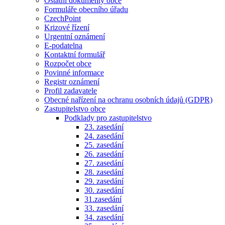
Ostatní dokumenty obce
Formuláře obecního úřadu
CzechPoint
Krizové řízení
Urgentní oznámení
E-podatelna
Kontaktní formulář
Rozpočet obce
Povinné informace
Registr oznámení
Profil zadavatele
Obecné nařízení na ochranu osobních údajů (GDPR)
Zastupitelstvo obce
Podklady pro zastupitelstvo
23. zasedání
24. zasedání
25. zasedání
26. zasedání
27. zasedání
28. zasedání
29. zasedání
30. zasedání
31.zasedání
33. zasedání
34. zasedání