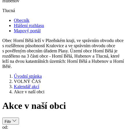
Hubenov
Tlucná
Obecník
Hlášení rozhlasu
Mapový portál
Obec Horní Bělá leží v Plzeňském kraji, ve správním obvodu obce
s rozšířenou působností Kralovice a ve správním obvodu obce
s pověřeným obecním úřadem Plasy. Území obce Horní Bělá je
rozděleno na 3 části obce - Horní Bělá, Hubenov a Tlucná, které
leží na dvou katastrálních územích: Horní Bělá a Hubenov u Horní
Bělé.
Úvodní stránka
VOLNÝ ČAS
Kalendář akcí
Akce v naší obci
Akce v naší obci
Filtr
od: