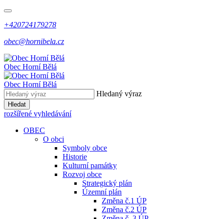
+420724179278
obec@hornibela.cz
Obec
Horní
Bělá
Obec
Horní
Bělá
Hledaný výraz
Hledat
rozšířené vyhledávání
OBEC
O obci
Symboly obce
Historie
Kulturní památky
Rozvoj obce
Strategický plán
Územní plán
Změna č.1 ÚP
Změna č.2 ÚP
Změna č. 3 ÚP