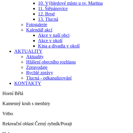
10. Výhledové místo u sv. Martina
11. Štěpánovice
12. Brod
13. Tlucná
Fotogalerie
Kalendář akcí
Akce v naší obci
Akce v okolí
Kina a divadla v okolí
AKTUALITY
Aktuality
Hlášení obecního rozhlasu
Zpravodaje
Rychlé zprávy
Tlucná - odkanalizování
KONTAKTY
Horní Bělá
Kamenný kruh s menhiry
Vrtbo
Rekreační oblast Černý rybník/Porajt