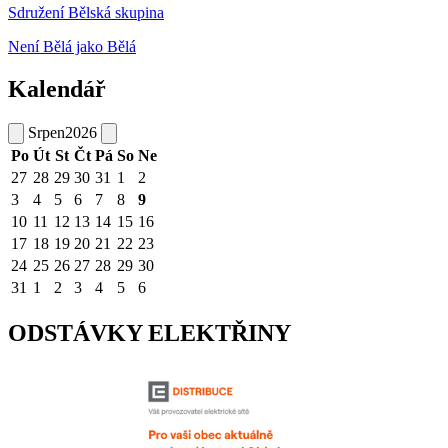
Sdružení Bělská skupina
Není Bělá jako Bělá
Kalendář
Srpen
2026
Po
Út
St
Čt
Pá
So
Ne
27
28
29
30
31
1
2
3
4
5
6
7
8
9
10
11
12
13
14
15
16
17
18
19
20
21
22
23
24
25
26
27
28
29
30
31
1
2
3
4
5
6
ODSTÁVKY ELEKTŘINY