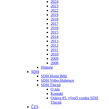
2024
2023
2022
2019
2018
2017
2016
2015
2014
2013
2012
2011
2010
2009
2008
Historie
SDH
SDH Horní Bělá
SDH Vrtbo-Hubenov
SDH Tlucná
O nás
Kontakt
Oslava 85. výročí vzniku SDH
Tlucná
ČZS