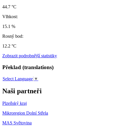
44.7 °C
Vlhkost:
15.1 %
Rosný bod:
12.2 °C
Zobrazit podrobnější statistiky
Překlad (translations)
Select Language
▼
Naši partneři
Plzeňský kraj
Mikroregion Dolní Střela
MAS Světovina