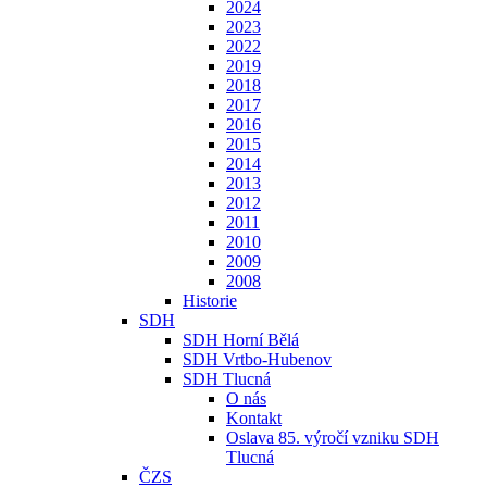
2024
2023
2022
2019
2018
2017
2016
2015
2014
2013
2012
2011
2010
2009
2008
Historie
SDH
SDH Horní Bělá
SDH Vrtbo-Hubenov
SDH Tlucná
O nás
Kontakt
Oslava 85. výročí vzniku SDH
Tlucná
ČZS