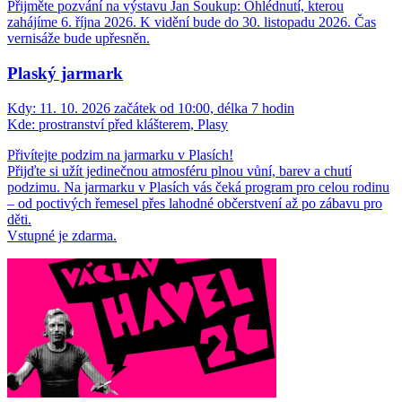
Přijměte pozvání na výstavu Jan Soukup: Ohlédnutí, kterou
zahájíme 6. října 2026. K vidění bude do 30. listopadu 2026. Čas
vernisáže bude upřesněn.
Plaský jarmark
Kdy:
11. 10. 2026 začátek od 10:00, délka 7 hodin
Kde:
prostranství před klášterem, Plasy
Přivítejte podzim na jarmarku v Plasích!
Přijďte si užít jedinečnou atmosféru plnou vůní, barev a chutí
podzimu. Na jarmarku v Plasích vás čeká program pro celou rodinu
– od poctivých řemesel přes lahodné občerstvení až po zábavu pro
děti.
Vstupné je zdarma.