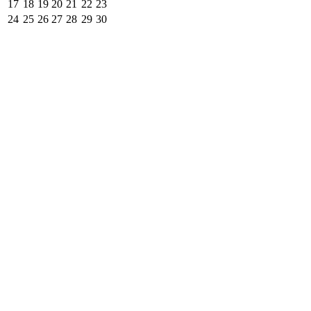
17
18
19
20
21
22
23
24
25
26
27
28
29
30
31
1
2
3
4
5
6
ODSTÁVKY ELEKTŘINY
Mobilní aplikace
Sledujte informace z našeho webu v
mobilní aplikaci –
V OBRAZE.
Volně ke stažení: