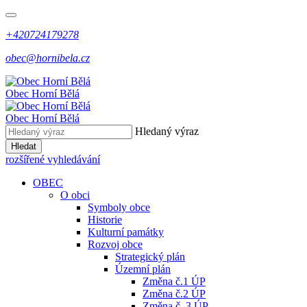
+420724179278
obec@hornibela.cz
Obec
Horní
Bělá
Obec
Horní
Bělá
Hledaný výraz
Hledat
rozšířené vyhledávání
OBEC
O obci
Symboly obce
Historie
Kulturní památky
Rozvoj obce
Strategický plán
Územní plán
Změna č.1 ÚP
Změna č.2 ÚP
Změna č. 3 ÚP