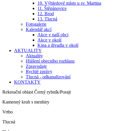
10. Výhledové místo u sv. Martina
11. Štěpánovice
12. Brod
13. Tlucná
Fotogalerie
Kalendář akcí
Akce v naší obci
Akce v okolí
Kina a divadla v okolí
AKTUALITY
Aktuality
Hlášení obecního rozhlasu
Zpravodaje
Rychlé zprávy
Tlucná - odkanalizování
KONTAKTY
Rekreační oblast Černý rybník/Porajt
Kamenný kruh s menhiry
Vrtbo
Tlucná