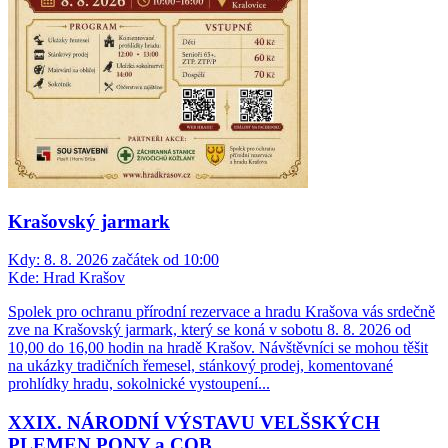
Krašovský jarmark
Kdy:
8. 8. 2026 začátek od 10:00
Kde:
Hrad Krašov
Spolek pro ochranu přírodní rezervace a hradu Krašova vás srdečně
zve na Krašovský jarmark, který se koná v sobotu 8. 8. 2026 od
10,00 do 16,00 hodin na hradě Krašov. Návštěvníci se mohou těšit
na ukázky tradičních řemesel, stánkový prodej, komentované
prohlídky hradu, sokolnické vystoupení...
XXIX. NÁRODNÍ VÝSTAVU VELŠSKÝCH
PLEMEN PONY a COB