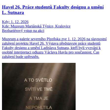
Havel 26. Práce studentů Fakulty designu a umění
L. Sutnara
Kdy:
1. 12. 2026
Kde:
Muzeum Mariánská Týnice, Kralovice
Bezbariérový vstup na akci
Muzeum a galerie severního Plzeňska zve 1. 12. 2026 na slavnostní
zahájení projektu Havel 26. Výstava představuje práce studentů
Fakulty designu a umění Ladislava Sutnara, kteří byli vyzváni k
osobité interpretaci odkazu Václava Havla pro současnost. Čas
zahájení bude upřesněn.