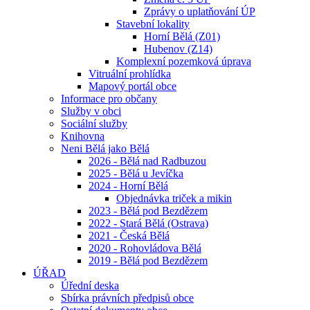
Zprávy o uplatňování ÚP
Stavební lokality
Horní Bělá (Z01)
Hubenov (Z14)
Komplexní pozemková úprava
Vitruální prohlídka
Mapový portál obce
Informace pro občany
Služby v obci
Sociální služby
Knihovna
Neni Bělá jako Bělá
2026 - Bělá nad Radbuzou
2025 - Bělá u Jevíčka
2024 - Horní Bělá
Objednávka triček a mikin
2023 - Bělá pod Bezdězem
2022 - Stará Bělá (Ostrava)
2021 - Česká Bělá
2020 - Rohovládova Bělá
2019 - Bělá pod Bezdězem
ÚŘAD
Úřední deska
Sbírka právních předpisů obce