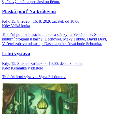
špičkový hráč na peruánskou flétnu.
Plaská pouť Na královnu
Kdy:
15. 8. 2026 - 16. 8. 2026 začátek od 10:00
Kde:
Velká louka
Tradiční pouť v Plasích, atrakce a stánky na Velké louce. Sobotní
kulturní program u kašny: Dechovka, Meky Tribute, David Deyl,
Večerní zábavu odstartuje Dasha a pokračovat bude Sebranka.
Letní výstava
Kdy:
15. 8. 2026 začátek od 10:00, délka 8 hodin
Kde:
Keramika v klášteře
Tradiční letní výstava- Vytvoř si domov.