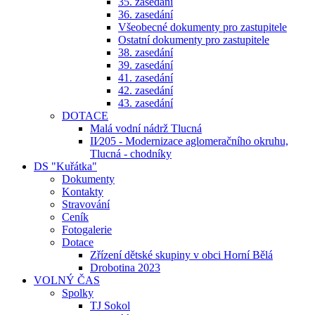
35. zasedání
36. zasedání
Všeobecné dokumenty pro zastupitele
Ostatní dokumenty pro zastupitele
38. zasedání
39. zasedání
41. zasedání
42. zasedání
43. zasedání
DOTACE
Malá vodní nádrž Tlucná
II⁄205 - Modernizace aglomeračního okruhu,
Tlucná - chodníky
DS "Kuřátka"
Dokumenty
Kontakty
Stravování
Ceník
Fotogalerie
Dotace
Zřízení dětské skupiny v obci Horní Bělá
Drobotina 2023
VOLNÝ ČAS
Spolky
TJ Sokol