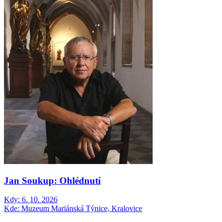
Jan Soukup: Ohlédnutí
Kdy:
6. 10. 2026
Kde:
Muzeum Mariánská Týnice, Kralovice