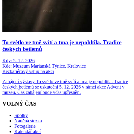
To světlo ve tmě svítí a tma je nepohltila. Tradice
českých betlémů
Kdy:
5. 12. 2026
Kde:
Muzeum Mariánská Týnice, Kralovice
Bezbariérový vstup na akci
Zahájení výstavy To světlo ve tmě svítí a tma je nepohltila. Tradice
českých betlémů se uskuteční 5. 12. 2026 v rámci akce Advent v
muzeu. Čas zahájení bude včas upřesněn.
VOLNÝ ČAS
Spolky
Naučná stezka
Fotogalerie
Kalendář akcí