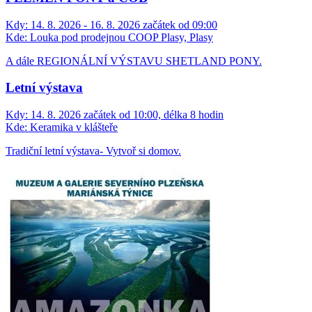
Kdy:
14. 8. 2026 - 16. 8. 2026 začátek od 09:00
Kde:
Louka pod prodejnou COOP Plasy, Plasy
A dále REGIONÁLNÍ VÝSTAVU SHETLAND PONY.
Letní výstava
Kdy:
14. 8. 2026 začátek od 10:00, délka 8 hodin
Kde:
Keramika v klášteře
Tradiční letní výstava- Vytvoř si domov.