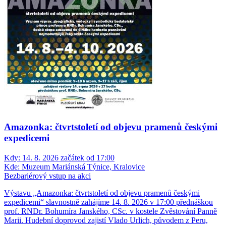
Amazonka: čtvrtstoletí od objevu pramenů českými
expedicemi
Kdy:
14. 8. 2026 začátek od 17:00
Kde:
Muzeum Mariánská Týnice, Kralovice
Bezbariérový vstup na akci
Výstavu „Amazonka: čtvrtstoletí od objevu pramenů českými
expedicemi“ slavnostně zahájíme 14. 8. 2026 v 17:00 přednáškou
prof. RNDr. Bohumíra Janského, CSc. v kostele Zvěstování Panně
Marii. Hudební doprovod zajistí Vlado Urlich, původem z Peru,