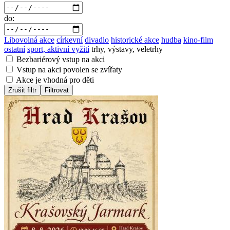
do:
Libovolná akce
církevní
divadlo
historické akce
hudba
kino-film
ostatní
sport, aktivní vyžití
trhy, výstavy, veletrhy
Bezbariérový vstup na akci
Vstup na akci povolen se zvířaty
Akce je vhodná pro děti
Zrušit filtr
Filtrovat