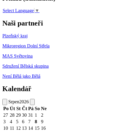
Select Language
▼
Naši partneři
Plzeňský kraj
Mikroregion Dolní Střela
MAS Světovina
Sdružení Bělská skupina
Není Bělá jako Bělá
Kalendář
Srpen
2026
Po
Út
St
Čt
Pá
So
Ne
27
28
29
30
31
1
2
3
4
5
6
7
8
9
10
11
12
13
14
15
16