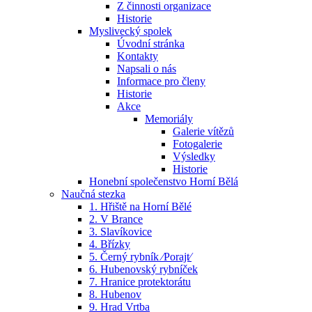
Z činnosti organizace
Historie
Myslivecký spolek
Úvodní stránka
Kontakty
Napsali o nás
Informace pro členy
Historie
Akce
Memoriály
Galerie vítězů
Fotogalerie
Výsledky
Historie
Honební společenstvo Horní Bělá
Naučná stezka
1. Hřiště na Horní Bělé
2. V Brance
3. Slavíkovice
4. Břízky
5. Černý rybník ⁄Porajt⁄
6. Hubenovský rybníček
7. Hranice protektorátu
8. Hubenov
9. Hrad Vrtba