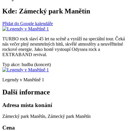
Kde:
Zámecký park Manětín
Přidat do Google kalendáře
TURBO rock slaví 45 let na scéně a vyráží na speciální tour. Čeká
nás večer plný nesmrtelných hitů, skvělé atmosféry a neuvěřitelné
rockové energie. Jako hosté vystoupí Odyssea rock a
EXTRABAND revival.
Typ akce: hudba (koncert)
Legendy v Manětíně 1
Další informace
Adresa místa konání
Zámecký park Manětín, Zámecký park Manětín
Cena