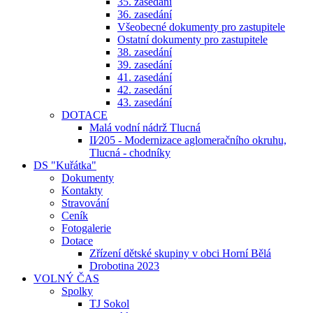
35. zasedání
36. zasedání
Všeobecné dokumenty pro zastupitele
Ostatní dokumenty pro zastupitele
38. zasedání
39. zasedání
41. zasedání
42. zasedání
43. zasedání
DOTACE
Malá vodní nádrž Tlucná
II⁄205 - Modernizace aglomeračního okruhu,
Tlucná - chodníky
DS "Kuřátka"
Dokumenty
Kontakty
Stravování
Ceník
Fotogalerie
Dotace
Zřízení dětské skupiny v obci Horní Bělá
Drobotina 2023
VOLNÝ ČAS
Spolky
TJ Sokol