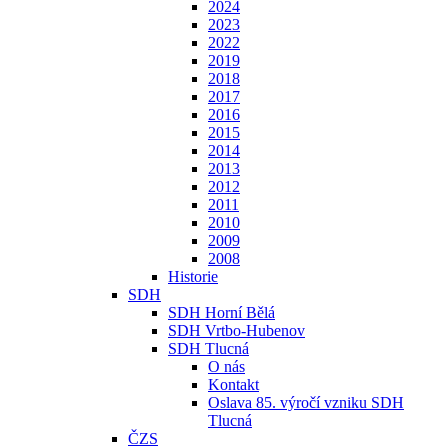
2024
2023
2022
2019
2018
2017
2016
2015
2014
2013
2012
2011
2010
2009
2008
Historie
SDH
SDH Horní Bělá
SDH Vrtbo-Hubenov
SDH Tlucná
O nás
Kontakt
Oslava 85. výročí vzniku SDH
Tlucná
ČZS