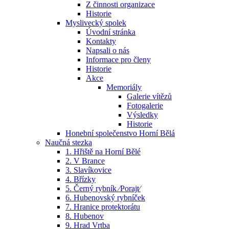
Z činnosti organizace
Historie
Myslivecký spolek
Úvodní stránka
Kontakty
Napsali o nás
Informace pro členy
Historie
Akce
Memoriály
Galerie vítězů
Fotogalerie
Výsledky
Historie
Honební společenstvo Horní Bělá
Naučná stezka
1. Hřiště na Horní Bělé
2. V Brance
3. Slavíkovice
4. Břízky
5. Černý rybník ⁄Porajt⁄
6. Hubenovský rybníček
7. Hranice protektorátu
8. Hubenov
9. Hrad Vrtba