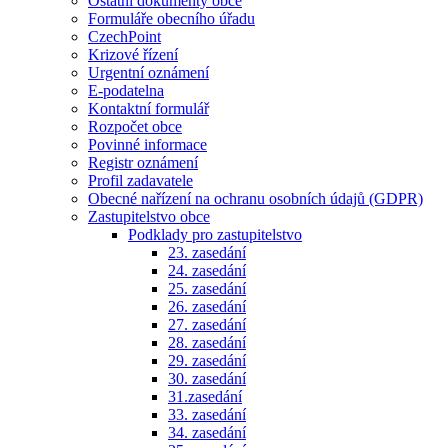
Ostatní dokumenty obce
Formuláře obecního úřadu
CzechPoint
Krizové řízení
Urgentní oznámení
E-podatelna
Kontaktní formulář
Rozpočet obce
Povinné informace
Registr oznámení
Profil zadavatele
Obecné nařízení na ochranu osobních údajů (GDPR)
Zastupitelstvo obce
Podklady pro zastupitelstvo
23. zasedání
24. zasedání
25. zasedání
26. zasedání
27. zasedání
28. zasedání
29. zasedání
30. zasedání
31.zasedání
33. zasedání
34. zasedání