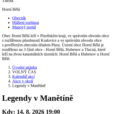
Tlucná
Horní Bělá
Obecník
Hlášení rozhlasu
Mapový portál
Obec Horní Bělá leží v Plzeňském kraji, ve správním obvodu obce
s rozšířenou působností Kralovice a ve správním obvodu obce
s pověřeným obecním úřadem Plasy. Území obce Horní Bělá je
rozděleno na 3 části obce - Horní Bělá, Hubenov a Tlucná, které
leží na dvou katastrálních územích: Horní Bělá a Hubenov u Horní
Bělé.
Úvodní stránka
VOLNÝ ČAS
Kalendář akcí
Akce v okolí
Legendy v Manětíně
Legendy v Manětíně
Kdy:
14. 8. 2026 19:00