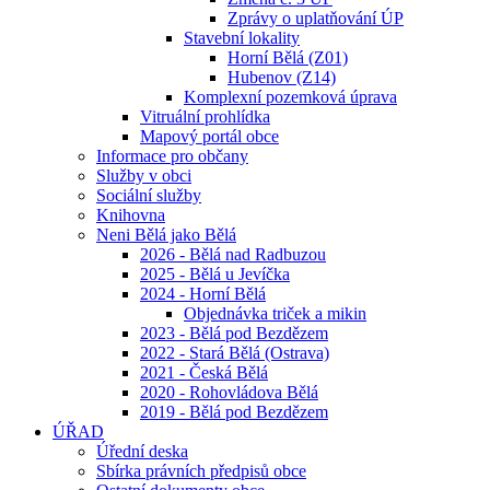
Zprávy o uplatňování ÚP
Stavební lokality
Horní Bělá (Z01)
Hubenov (Z14)
Komplexní pozemková úprava
Vitruální prohlídka
Mapový portál obce
Informace pro občany
Služby v obci
Sociální služby
Knihovna
Neni Bělá jako Bělá
2026 - Bělá nad Radbuzou
2025 - Bělá u Jevíčka
2024 - Horní Bělá
Objednávka triček a mikin
2023 - Bělá pod Bezdězem
2022 - Stará Bělá (Ostrava)
2021 - Česká Bělá
2020 - Rohovládova Bělá
2019 - Bělá pod Bezdězem
ÚŘAD
Úřední deska
Sbírka právních předpisů obce