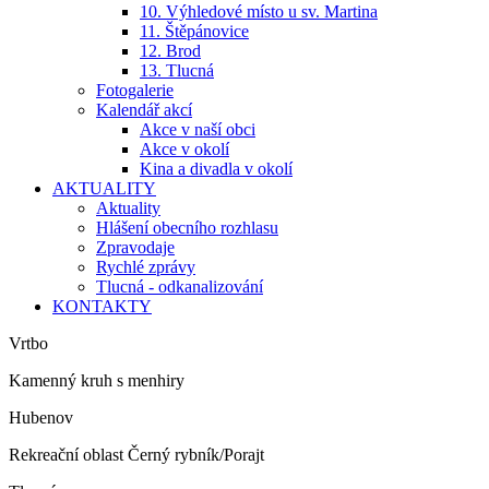
10. Výhledové místo u sv. Martina
11. Štěpánovice
12. Brod
13. Tlucná
Fotogalerie
Kalendář akcí
Akce v naší obci
Akce v okolí
Kina a divadla v okolí
AKTUALITY
Aktuality
Hlášení obecního rozhlasu
Zpravodaje
Rychlé zprávy
Tlucná - odkanalizování
KONTAKTY
Vrtbo
Kamenný kruh s menhiry
Hubenov
Rekreační oblast Černý rybník/Porajt