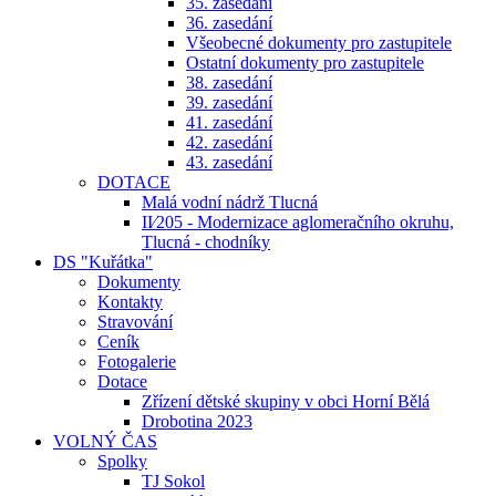
35. zasedání
36. zasedání
Všeobecné dokumenty pro zastupitele
Ostatní dokumenty pro zastupitele
38. zasedání
39. zasedání
41. zasedání
42. zasedání
43. zasedání
DOTACE
Malá vodní nádrž Tlucná
II⁄205 - Modernizace aglomeračního okruhu,
Tlucná - chodníky
DS "Kuřátka"
Dokumenty
Kontakty
Stravování
Ceník
Fotogalerie
Dotace
Zřízení dětské skupiny v obci Horní Bělá
Drobotina 2023
VOLNÝ ČAS
Spolky
TJ Sokol