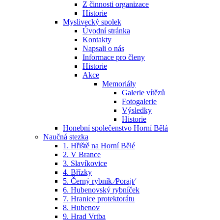
Z činnosti organizace
Historie
Myslivecký spolek
Úvodní stránka
Kontakty
Napsali o nás
Informace pro členy
Historie
Akce
Memoriály
Galerie vítězů
Fotogalerie
Výsledky
Historie
Honební společenstvo Horní Bělá
Naučná stezka
1. Hřiště na Horní Bělé
2. V Brance
3. Slavíkovice
4. Břízky
5. Černý rybník ⁄Porajt⁄
6. Hubenovský rybníček
7. Hranice protektorátu
8. Hubenov
9. Hrad Vrtba