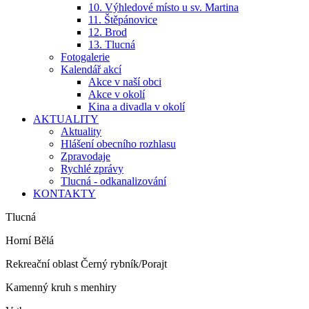
10. Výhledové místo u sv. Martina
11. Štěpánovice
12. Brod
13. Tlucná
Fotogalerie
Kalendář akcí
Akce v naší obci
Akce v okolí
Kina a divadla v okolí
AKTUALITY
Aktuality
Hlášení obecního rozhlasu
Zpravodaje
Rychlé zprávy
Tlucná - odkanalizování
KONTAKTY
Tlucná
Horní Bělá
Rekreační oblast Černý rybník/Porajt
Kamenný kruh s menhiry