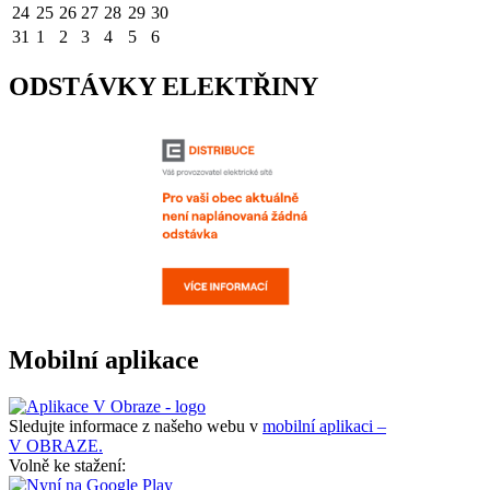
24
25
26
27
28
29
30
31
1
2
3
4
5
6
ODSTÁVKY ELEKTŘINY
Mobilní aplikace
Sledujte informace z našeho webu v
mobilní aplikaci –
V OBRAZE.
Volně ke stažení: