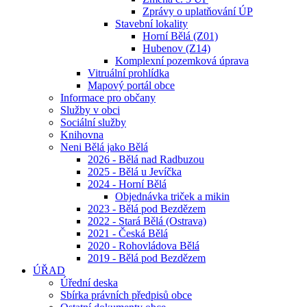
Zprávy o uplatňování ÚP
Stavební lokality
Horní Bělá (Z01)
Hubenov (Z14)
Komplexní pozemková úprava
Vitruální prohlídka
Mapový portál obce
Informace pro občany
Služby v obci
Sociální služby
Knihovna
Neni Bělá jako Bělá
2026 - Bělá nad Radbuzou
2025 - Bělá u Jevíčka
2024 - Horní Bělá
Objednávka triček a mikin
2023 - Bělá pod Bezdězem
2022 - Stará Bělá (Ostrava)
2021 - Česká Bělá
2020 - Rohovládova Bělá
2019 - Bělá pod Bezdězem
ÚŘAD
Úřední deska
Sbírka právních předpisů obce