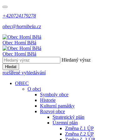
+420724179278
obec@hornibela.cz
Obec
Horní
Bělá
Obec
Horní
Bělá
Hledaný výraz
Hledat
rozšířené vyhledávání
OBEC
O obci
Symboly obce
Historie
Kulturní památky
Rozvoj obce
Strategický plán
Územní plán
Změna č.1 ÚP
Změna č.2 ÚP
Změna č. 3 ÚP