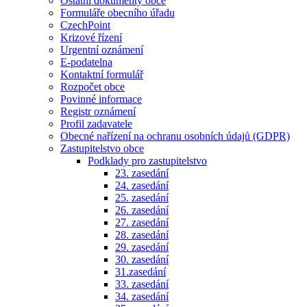
Ostatní dokumenty obce
Formuláře obecního úřadu
CzechPoint
Krizové řízení
Urgentní oznámení
E-podatelna
Kontaktní formulář
Rozpočet obce
Povinné informace
Registr oznámení
Profil zadavatele
Obecné nařízení na ochranu osobních údajů (GDPR)
Zastupitelstvo obce
Podklady pro zastupitelstvo
23. zasedání
24. zasedání
25. zasedání
26. zasedání
27. zasedání
28. zasedání
29. zasedání
30. zasedání
31.zasedání
33. zasedání
34. zasedání