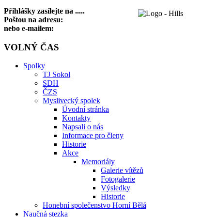
Přihlášky zasílejte na .....
Poštou na adresu:
nebo e-mailem:
VOLNÝ ČAS
Spolky
TJ Sokol
SDH
ČZS
Myslivecký spolek
Úvodní stránka
Kontakty
Napsali o nás
Informace pro členy
Historie
Akce
Memoriály
Galerie vítězů
Fotogalerie
Výsledky
Historie
Honební společenstvo Horní Bělá
Naučná stezka