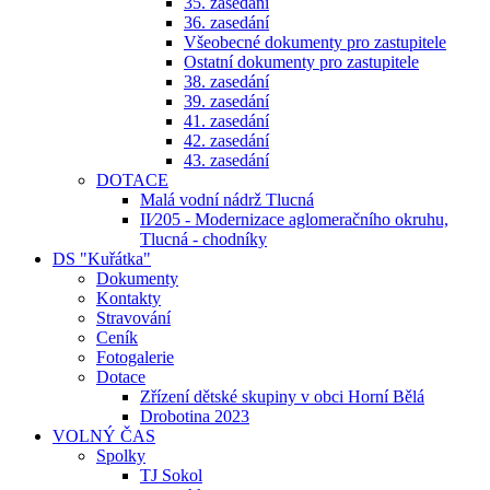
35. zasedání
36. zasedání
Všeobecné dokumenty pro zastupitele
Ostatní dokumenty pro zastupitele
38. zasedání
39. zasedání
41. zasedání
42. zasedání
43. zasedání
DOTACE
Malá vodní nádrž Tlucná
II⁄205 - Modernizace aglomeračního okruhu,
Tlucná - chodníky
DS "Kuřátka"
Dokumenty
Kontakty
Stravování
Ceník
Fotogalerie
Dotace
Zřízení dětské skupiny v obci Horní Bělá
Drobotina 2023
VOLNÝ ČAS
Spolky
TJ Sokol