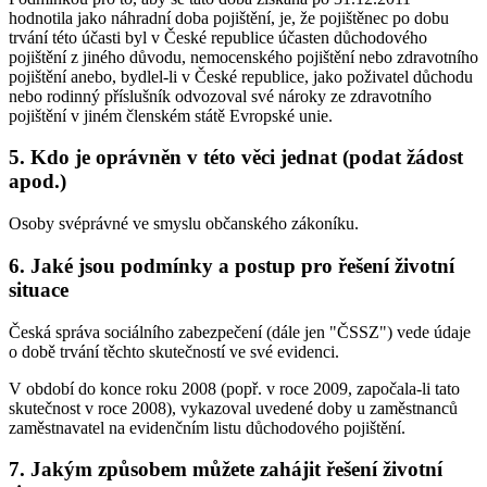
hodnotila jako náhradní doba pojištění, je, že pojištěnec po dobu
trvání této účasti byl v České republice účasten důchodového
pojištění z jiného důvodu, nemocenského pojištění nebo zdravotního
pojištění anebo, bydlel-li v České republice, jako poživatel důchodu
nebo rodinný příslušník odvozoval své nároky ze zdravotního
pojištění v jiném členském státě Evropské unie.
5. Kdo je oprávněn v této věci jednat (podat žádost
apod.)
Osoby svéprávné ve smyslu občanského zákoníku.
6. Jaké jsou podmínky a postup pro řešení životní
situace
Česká správa sociálního zabezpečení (dále jen "ČSSZ") vede údaje
o době trvání těchto skutečností ve své evidenci.
V období do konce roku 2008 (popř. v roce 2009, započala-li tato
skutečnost v roce 2008), vykazoval uvedené doby u zaměstnanců
zaměstnavatel na evidenčním listu důchodového pojištění.
7. Jakým způsobem můžete zahájit řešení životní