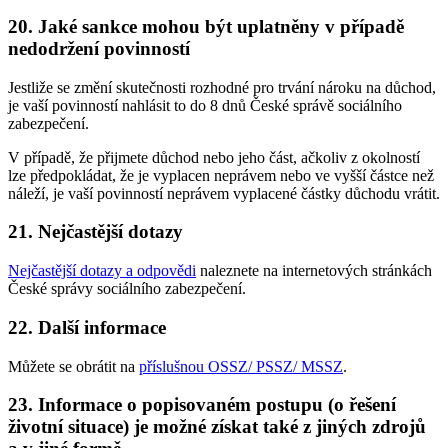
20. Jaké sankce mohou být uplatněny v případě
nedodržení povinností
Jestliže se změní skutečnosti rozhodné pro trvání nároku na důchod,
je vaší povinností nahlásit to do 8 dnů České správě sociálního
zabezpečení.
V případě, že přijmete důchod nebo jeho část, ačkoliv z okolností
lze předpokládat, že je vyplacen neprávem nebo ve vyšší částce než
náleží, je vaší povinností neprávem vyplacené částky důchodu vrátit.
21. Nejčastější dotazy
Nejčastější dotazy a odpovědi
naleznete na internetových stránkách
České správy sociálního zabezpečení.
22. Další informace
Můžete se obrátit na
příslušnou OSSZ/ PSSZ/ MSSZ
.
23. Informace o popisovaném postupu (o řešení
životní situace) je možné získat také z jiných zdrojů