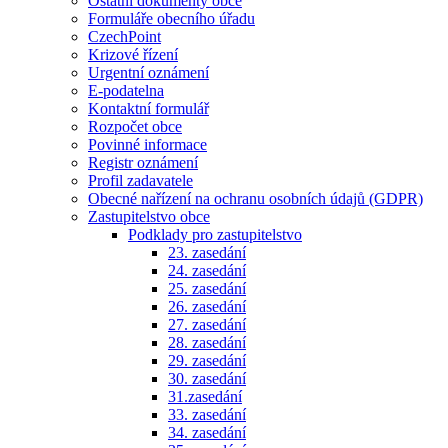
Ostatní dokumenty obce
Formuláře obecního úřadu
CzechPoint
Krizové řízení
Urgentní oznámení
E-podatelna
Kontaktní formulář
Rozpočet obce
Povinné informace
Registr oznámení
Profil zadavatele
Obecné nařízení na ochranu osobních údajů (GDPR)
Zastupitelstvo obce
Podklady pro zastupitelstvo
23. zasedání
24. zasedání
25. zasedání
26. zasedání
27. zasedání
28. zasedání
29. zasedání
30. zasedání
31.zasedání
33. zasedání
34. zasedání