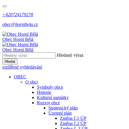
+420724179278
obec@hornibela.cz
Obec
Horní
Bělá
Obec
Horní
Bělá
Hledaný výraz
Hledat
rozšířené vyhledávání
OBEC
O obci
Symboly obce
Historie
Kulturní památky
Rozvoj obce
Strategický plán
Územní plán
Změna č.1 ÚP
Změna č.2 ÚP
Změna č. 3 ÚP