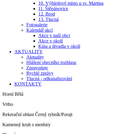
10. Výhledové místo u sv. Martina
11. Štěpánovice
12. Brod
13. Tlucná
Fotogalerie
Kalendář akcí
Akce v naší obci
Akce v okolí
Kina a divadla v okolí
AKTUALITY
Aktuality
Hlášení obecního rozhlasu
Zpravodaje
Rychlé zprávy
Tlucná - odkanalizování
KONTAKTY
Horní Bělá
Vrtbo
Rekreační oblast Černý rybník/Porajt
Kamenný kruh s menhiry