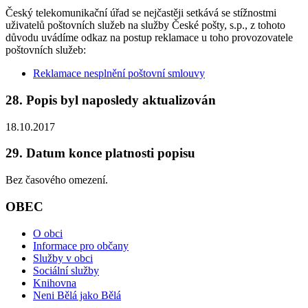
Český telekomunikační úřad se nejčastěji setkává se stížnostmi
uživatelů poštovních služeb na služby České pošty, s.p., z tohoto
důvodu uvádíme odkaz na postup reklamace u toho provozovatele
poštovních služeb:
Reklamace nesplnění poštovní smlouvy
28. Popis byl naposledy aktualizován
18.10.2017
29. Datum konce platnosti popisu
Bez časového omezení.
OBEC
O obci
Informace pro občany
Služby v obci
Sociální služby
Knihovna
Neni Bělá jako Bělá