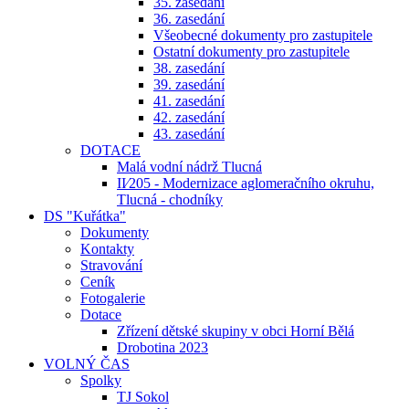
35. zasedání
36. zasedání
Všeobecné dokumenty pro zastupitele
Ostatní dokumenty pro zastupitele
38. zasedání
39. zasedání
41. zasedání
42. zasedání
43. zasedání
DOTACE
Malá vodní nádrž Tlucná
II⁄205 - Modernizace aglomeračního okruhu,
Tlucná - chodníky
DS "Kuřátka"
Dokumenty
Kontakty
Stravování
Ceník
Fotogalerie
Dotace
Zřízení dětské skupiny v obci Horní Bělá
Drobotina 2023
VOLNÝ ČAS
Spolky
TJ Sokol