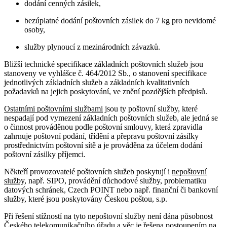
dodání cenných zásilek,
bezúplatné dodání poštovních zásilek do 7 kg pro nevidomé
osoby,
služby plynoucí z mezinárodních závazků.
Bližší technické specifikace základních poštovních služeb jsou
stanoveny ve vyhlášce č. 464/2012 Sb., o stanovení specifikace
jednotlivých základních služeb a základních kvalitativních
požadavků na jejich poskytování, ve znění pozdějších předpisů.
Ostatními poštovními službami
jsou ty poštovní služby, které
nespadají pod vymezení základních poštovních služeb, ale jedná se
o činnost prováděnou podle poštovní smlouvy, která zpravidla
zahrnuje poštovní podání, třídění a přepravu poštovní zásilky
prostřednictvím poštovní sítě a je prováděna za účelem dodání
poštovní zásilky příjemci.
Někteří provozovatelé poštovních služeb poskytují i
nepoštovní
služby
, např. SIPO, provádění důchodové služby, problematiku
datových schránek, Czech POINT nebo např. finanční či bankovní
služby, které jsou poskytovány Českou poštou, s.p.
Při řešení stížností na tyto nepoštovní služby není dána působnost
Českého telekomunikačního úřadu a věc je řešena postoupením na