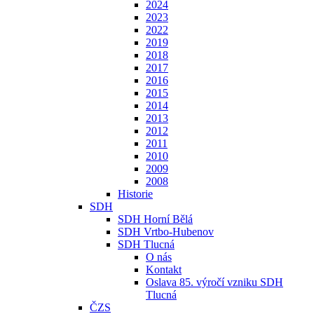
2024
2023
2022
2019
2018
2017
2016
2015
2014
2013
2012
2011
2010
2009
2008
Historie
SDH
SDH Horní Bělá
SDH Vrtbo-Hubenov
SDH Tlucná
O nás
Kontakt
Oslava 85. výročí vzniku SDH
Tlucná
ČZS