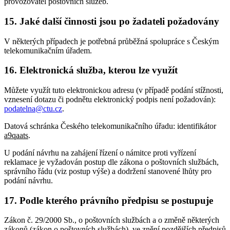
provozovatel poštovních služeb.
15. Jaké další činnosti jsou po žadateli požadovány
V některých případech je potřebná průběžná spolupráce s Českým
telekomunikačním úřadem.
16. Elektronická služba, kterou lze využít
Můžete využít tuto elektronickou adresu (v případě podání stížnosti,
vznesení dotazu či podnětu elektronický podpis není požadován):
podatelna@ctu.cz
.
Datová schránka Českého telekomunikačního úřadu: identifikátor
a9qaats
.
U podání návrhu na zahájení řízení o námitce proti vyřízení
reklamace je vyžadován postup dle zákona o poštovních službách,
správního řádu (viz postup výše) a dodržení stanovené lhůty pro
podání návrhu.
17. Podle kterého právního předpisu se postupuje
Zákon č. 29/2000 Sb., o poštovních službách a o změně některých
zákonů (zákon o poštovních službách), ve znění pozdějších předpisů