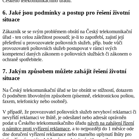
Českého telekomunikačního úřadu.
6. Jaké jsou podmínky a postup pro řešení životní
situace
Zákazník se se svým problémem obrátí na Český telekomunikační
úřad - ten celou záležitost posoudí; je-li to zapotřebí, zajistí její
přešetření u provozovatele poštovních služeb, příp. bude vůči
provozovateli poštovních služeb postupovat v rámci svých
kompetencí daných zákonem o poštovních službách či zákonem o
ochraně spotřebitele.
7. Jakým způsobem můžete zahájit řešení životní
situace
Na Český telekomunikační úřad se lze obrátit se stížností, dotazem
či podnětem libovolným způsobem (písemně, elektronickou poštou,
faxem, telefonicky nebo osobně).
V případě, že provozovatel poštovních služeb nevyhoví reklamaci či
nevyřídí reklamaci ve lhůtě, je odesílatel nebo adresát oprávněn
podat u Českého telekomunikačního úřadu
návrh na zahájení řízení
o námitce proti vyřízení reklamace
, a to nejpozději do 1 měsíce ode
dne doručení vyřízení reklamace nebo marného uplynutí lhůty pro