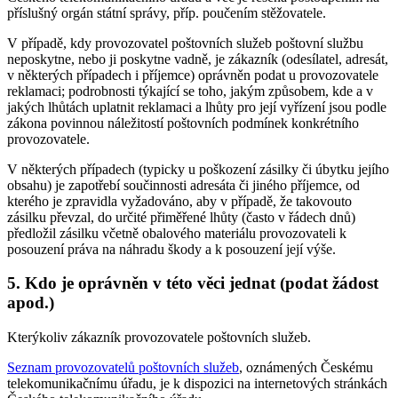
příslušný orgán státní správy, příp. poučením stěžovatele.
V případě, kdy provozovatel poštovních služeb poštovní službu
neposkytne, nebo ji poskytne vadně, je zákazník (odesílatel, adresát,
v některých případech i příjemce) oprávněn podat u provozovatele
reklamaci; podrobnosti týkající se toho, jakým způsobem, kde a v
jakých lhůtách uplatnit reklamaci a lhůty pro její vyřízení jsou podle
zákona povinnou náležitostí poštovních podmínek konkrétního
provozovatele.
V některých případech (typicky u poškození zásilky či úbytku jejího
obsahu) je zapotřebí součinnosti adresáta či jiného příjemce, od
kterého je zpravidla vyžadováno, aby v případě, že takovouto
zásilku převzal, do určité přiměřené lhůty (často v řádech dnů)
předložil zásilku včetně obalového materiálu provozovateli k
posouzení práva na náhradu škody a k posouzení její výše.
5. Kdo je oprávněn v této věci jednat (podat žádost
apod.)
Kterýkoliv zákazník provozovatele poštovních služeb.
Seznam provozovatelů poštovních služeb
, oznámených Českému
telekomunikačnímu úřadu, je k dispozici na internetových stránkách