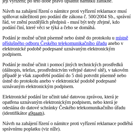
její vyřízení; po této době právo uplatnit námitku zanikne.
Návrh na zahájení řízení o námitce proti vyřízení reklamace musí
splňovat náležitosti pro podání dle zákona č. 500/2004 Sb., správní
řád, ve znění pozdějších předpisů - musí být tedy zřejmé, kdo
podání činí, které věci se týká a čeho se domáhá.
Podání je možné učinit písemně nebo ústně do protokolu u
místně
příslušného odboru Českého telekomunikačního úřadu
anebo v
elektronické podobě podepsané uznávaným elektronickým
podpisem.
Podání je možné učinit i pomocí jiných technických prostředků
(dálnopis, telefax, prostřednictvím veřejné datové sítě), v takovém
případě je však zapotřebí podání do 5 dnů potvrdit písemně nebo
ústně do protokolu anebo v elektronické podobě podepsané
uznávaným elektronickým podpisem.
Elektronické podání lze učinit také datovou zprávou, která je
opatřena uznávaným elektronickým podpisem, nebo která je
odeslána do datové schránky Českého telekomunikačního úřadu
(identifikátor
a9qaats
).
Návrh na zahájení řízení o námitce proti vyřízení reklamace podléhá
správnímu poplatku (viz níže).