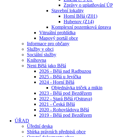
Zprávy o uplatňování ÚP
Stavební lokality
Horní Bělá (Z01)
Hubenov (Z14)
Komplexní pozemková úprava
Vitruální prohlídka
Mapový portál obce
Informace pro občany
Služby v obci
Sociální služby
Knihovna
Neni Bělá jako Bělá
2026 - Bělá nad Radbuzou
2025 - Bělá u Jevíčka
2024 - Horní Bělá
Objednávka triček a mikin
2023 - Bělá pod Bezdězem
2022 - Stará Bělá (Ostrava)
2021 - Česká Bělá
2020 - Rohovládova Bělá
2019 - Bělá pod Bezdězem
ÚŘAD
Úřední deska
Sbírka právních předpisů obce