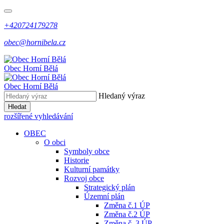
+420724179278
obec@hornibela.cz
Obec
Horní
Bělá
Obec
Horní
Bělá
Hledaný výraz
Hledat
rozšířené vyhledávání
OBEC
O obci
Symboly obce
Historie
Kulturní památky
Rozvoj obce
Strategický plán
Územní plán
Změna č.1 ÚP
Změna č.2 ÚP
Změna č. 3 ÚP