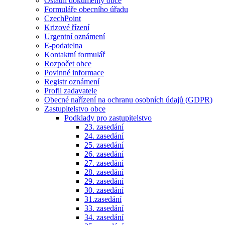
Ostatní dokumenty obce
Formuláře obecního úřadu
CzechPoint
Krizové řízení
Urgentní oznámení
E-podatelna
Kontaktní formulář
Rozpočet obce
Povinné informace
Registr oznámení
Profil zadavatele
Obecné nařízení na ochranu osobních údajů (GDPR)
Zastupitelstvo obce
Podklady pro zastupitelstvo
23. zasedání
24. zasedání
25. zasedání
26. zasedání
27. zasedání
28. zasedání
29. zasedání
30. zasedání
31.zasedání
33. zasedání
34. zasedání