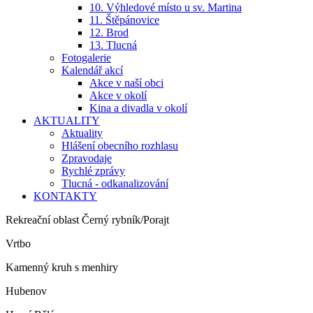
10. Výhledové místo u sv. Martina
11. Štěpánovice
12. Brod
13. Tlucná
Fotogalerie
Kalendář akcí
Akce v naší obci
Akce v okolí
Kina a divadla v okolí
AKTUALITY
Aktuality
Hlášení obecního rozhlasu
Zpravodaje
Rychlé zprávy
Tlucná - odkanalizování
KONTAKTY
Rekreační oblast Černý rybník/Porajt
Vrtbo
Kamenný kruh s menhiry
Hubenov