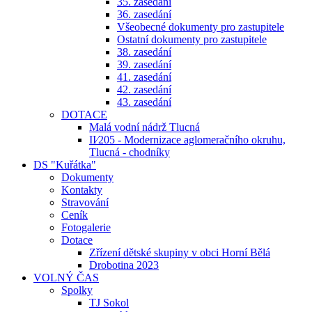
35. zasedání
36. zasedání
Všeobecné dokumenty pro zastupitele
Ostatní dokumenty pro zastupitele
38. zasedání
39. zasedání
41. zasedání
42. zasedání
43. zasedání
DOTACE
Malá vodní nádrž Tlucná
II⁄205 - Modernizace aglomeračního okruhu,
Tlucná - chodníky
DS "Kuřátka"
Dokumenty
Kontakty
Stravování
Ceník
Fotogalerie
Dotace
Zřízení dětské skupiny v obci Horní Bělá
Drobotina 2023
VOLNÝ ČAS
Spolky
TJ Sokol