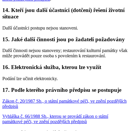
14. Kteří jsou další účastníci (dotčení) řešení životní
situace
Další účastníci postupu nejsou stanoveni.
15. Jaké další činnosti jsou po žadateli požadovány
Další činnosti nejsou stanoveny; restaurování kulturní památky však
může provádět pouze osoba s povolením k restaurování.
16. Elektronická služba, kterou lze využít
Podání lze učinit elektronicky.
17. Podle kterého právního předpisu se postupuje
Zákon č. 20/1987 Sb., o státní památkové péči, ve znění pozdějších
předpisů
Vyhláška č. 66/1988 Sb., kterou se provádí zákon o státní
památkové péči, ve znění pozdějších předpisů