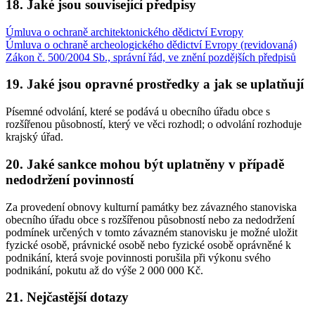
18. Jaké jsou související předpisy
Úmluva o ochraně architektonického dědictví Evropy
Úmluva o ochraně archeologického dědictví Evropy (revidovaná)
Zákon č. 500/2004 Sb., správní řád, ve znění pozdějších předpisů
19. Jaké jsou opravné prostředky a jak se uplatňují
Písemné odvolání, které se podává u obecního úřadu obce s
rozšířenou působností, který ve věci rozhodl; o odvolání rozhoduje
krajský úřad.
20. Jaké sankce mohou být uplatněny v případě
nedodržení povinností
Za provedení obnovy kulturní památky bez závazného stanoviska
obecního úřadu obce s rozšířenou působností nebo za nedodržení
podmínek určených v tomto závazném stanovisku je možné uložit
fyzické osobě, právnické osobě nebo fyzické osobě oprávněné k
podnikání, která svoje povinnosti porušila při výkonu svého
podnikání, pokutu až do výše 2 000 000 Kč.
21. Nejčastější dotazy