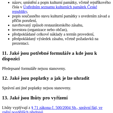
název, umístění a popis kulturní památky, včetně rejstříkového
čísla v
Ústředním seznamu kulturních památek České
republiky
,
popis současného stavu kulturní památky s uvedením závad a
příčin porušení,
navrhovaný způsob restaurátorského zásahu,
investora (organizace nebo občan),
předpokládané celkové náklady a termín provedení,
předpokládaný výsledek zásahu, včetně požadavků na
prezentaci.
11. Jaké jsou potřebné formuláře a kde jsou k
dispozici
Předepsané formuláře nejsou stanoveny.
12. Jaké jsou poplatky a jak je lze uhradit
Správní ani jiné poplatky nejsou stanoveny.
13. Jaké jsou lhůty pro vyřízení
Lhůty vyplývají z
§ 71 zákona č. 500/2004 Sb., správní řád, ve
znění pozdějších předpisů
.