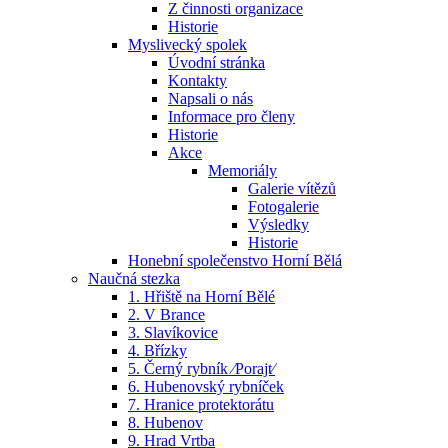
Z činnosti organizace
Historie
Myslivecký spolek
Úvodní stránka
Kontakty
Napsali o nás
Informace pro členy
Historie
Akce
Memoriály
Galerie vítězů
Fotogalerie
Výsledky
Historie
Honební společenstvo Horní Bělá
Naučná stezka
1. Hřiště na Horní Bělé
2. V Brance
3. Slavíkovice
4. Břízky
5. Černý rybník ⁄Porajt⁄
6. Hubenovský rybníček
7. Hranice protektorátu
8. Hubenov
9. Hrad Vrtba