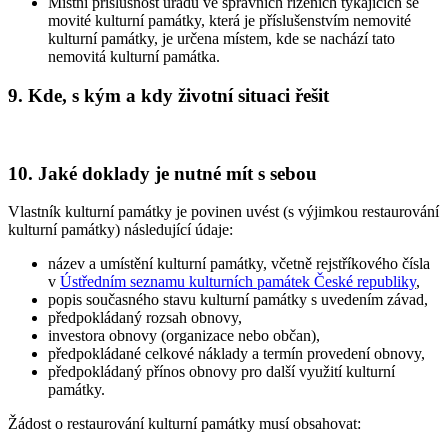
Místní příslušnost úřadu ve správních řízeních týkajících se
movité kulturní památky, která je příslušenstvím nemovité
kulturní památky, je určena místem, kde se nachází tato
nemovitá kulturní památka.
9. Kde, s kým a kdy životní situaci řešit
10. Jaké doklady je nutné mít s sebou
Vlastník kulturní památky je povinen uvést (s výjimkou restaurování
kulturní památky) následující údaje:
název a umístění kulturní památky, včetně rejstříkového čísla
v
Ústředním seznamu kulturních památek České republiky
,
popis současného stavu kulturní památky s uvedením závad,
předpokládaný rozsah obnovy,
investora obnovy (organizace nebo občan),
předpokládané celkové náklady a termín provedení obnovy,
předpokládaný přínos obnovy pro další využití kulturní
památky.
Žádost o restaurování kulturní památky musí obsahovat: