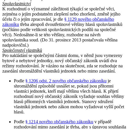
Spoluvlastnictví
K rozhodnutí o významné záležitosti týkající se společné věci,
zejména o jejím podstatném zlepšení nebo zhoršení, změně jejího
účelu či o jejím zpracování, je dle
§ 1129 nového občanského
zákoníku
třeba alespoň dvoutřetinové většiny hlasů spoluvlastníků
(počítáno podle velikosti spoluvlastnických podílů na společné
věci). Nedosáhne-li se této většiny, rozhodne na návrh
spoluvlastníka soud. (Do 31. prosince 2013 postačovala většina
nadpoloviční.)
Společenství vlastníků
Pro nakládání se společnými částmi domu, v němž jsou vymezeny
bytové a nebytové jednotky, nový občanský zákoník uvádí dva
režimy rozhodování. Je vázáno na skutečnost, zda se rozhoduje na
zasedání shromáždění vlastníků jednotek nebo mimo zasedání.
Podle
§ 1206 odst. 2 nového občanského zákoníku
je
shromáždění způsobilé usnášet se, pokud jsou přítomni
vlastníci jednotek, kteří mají většinu všech hlasů. K přijetí
rozhodnutí nový občanský zákoník vyžaduje souhlas většiny
hlasů přítomných vlastníků jednotek. Stanovy sdružení
vlastníků jednotek nebo zákon mohou vyžadovat vyšší počet
hlasů.
Podle
§ 1214 nového občanského zákoníku
v případě
rozhodování mimo zasedání je třeba, aby s úpravou souhlasila