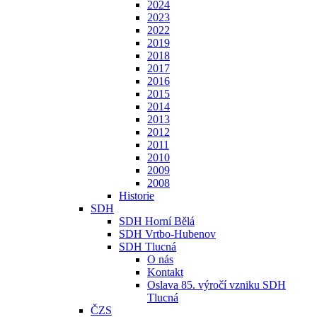
2024
2023
2022
2019
2018
2017
2016
2015
2014
2013
2012
2011
2010
2009
2008
Historie
SDH
SDH Horní Bělá
SDH Vrtbo-Hubenov
SDH Tlucná
O nás
Kontakt
Oslava 85. výročí vzniku SDH
Tlucná
ČZS