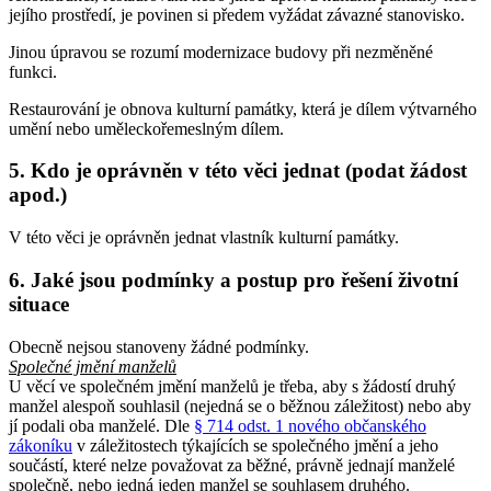
jejího prostředí, je povinen si předem vyžádat závazné stanovisko.
Jinou úpravou se rozumí modernizace budovy při nezměněné
funkci.
Restaurování je obnova kulturní památky, která je dílem výtvarného
umění nebo uměleckořemeslným dílem.
5. Kdo je oprávněn v této věci jednat (podat žádost
apod.)
V této věci je oprávněn jednat vlastník kulturní památky.
6. Jaké jsou podmínky a postup pro řešení životní
situace
Obecně nejsou stanoveny žádné podmínky.
Společné jmění manželů
U věcí ve společném jmění manželů je třeba, aby s žádostí druhý
manžel alespoň souhlasil (nejedná se o běžnou záležitost) nebo aby
jí podali oba manželé. Dle
§ 714 odst. 1 nového občanského
zákoníku
v záležitostech týkajících se společného jmění a jeho
součástí, které nelze považovat za běžné, právně jednají manželé
společně, nebo jedná jeden manžel se souhlasem druhého.