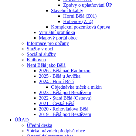
Zprávy o uplatňování ÚP
Stavební lokality
Horní Bělá (Z01)
Hubenov (Z14)
Komplexní pozemková úprava
Vitruální prohlídka
Mapový portál obce
Informace pro občany
Služby v obci
Sociální služby
Knihovna
Neni Bělá jako Bělá
2026 - Bělá nad Radbuzou
2025 - Bělá u Jevíčka
2024 - Horní Bělá
Objednávka triček a mikin
2023 - Bělá pod Bezdězem
2022 - Stará Bělá (Ostrava)
2021 - Česká Bělá
2020 - Rohovládova Bělá
2019 - Bělá pod Bezdězem
ÚŘAD
Úřední deska
Sbírka právních předpisů obce