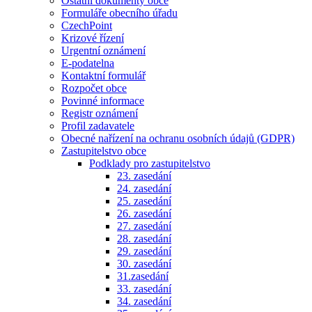
Ostatní dokumenty obce
Formuláře obecního úřadu
CzechPoint
Krizové řízení
Urgentní oznámení
E-podatelna
Kontaktní formulář
Rozpočet obce
Povinné informace
Registr oznámení
Profil zadavatele
Obecné nařízení na ochranu osobních údajů (GDPR)
Zastupitelstvo obce
Podklady pro zastupitelstvo
23. zasedání
24. zasedání
25. zasedání
26. zasedání
27. zasedání
28. zasedání
29. zasedání
30. zasedání
31.zasedání
33. zasedání
34. zasedání