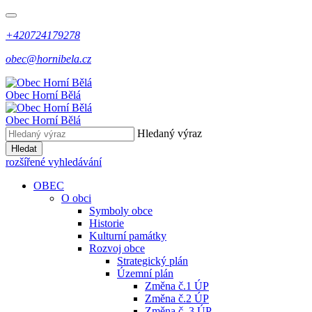
+420724179278
obec@hornibela.cz
Obec
Horní
Bělá
Obec
Horní
Bělá
Hledaný výraz
Hledat
rozšířené vyhledávání
OBEC
O obci
Symboly obce
Historie
Kulturní památky
Rozvoj obce
Strategický plán
Územní plán
Změna č.1 ÚP
Změna č.2 ÚP
Změna č. 3 ÚP