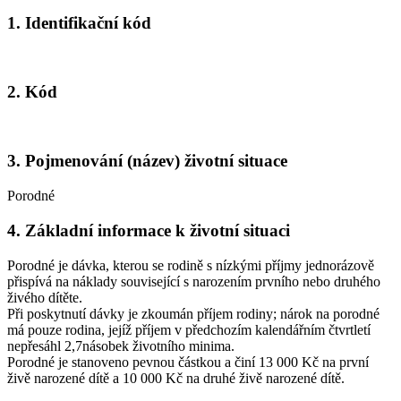
1. Identifikační kód
2. Kód
3. Pojmenování (název) životní situace
Porodné
4. Základní informace k životní situaci
Porodné je dávka, kterou se rodině s nízkými příjmy jednorázově
přispívá na náklady související s narozením prvního nebo druhého
živého dítěte.
Při poskytnutí dávky je zkoumán příjem rodiny; nárok na porodné
má pouze rodina, jejíž příjem v předchozím kalendářním čtvrtletí
nepřesáhl 2,7násobek životního minima.
Porodné je stanoveno pevnou částkou a činí 13 000 Kč na první
živě narozené dítě a 10 000 Kč na druhé živě narozené dítě.