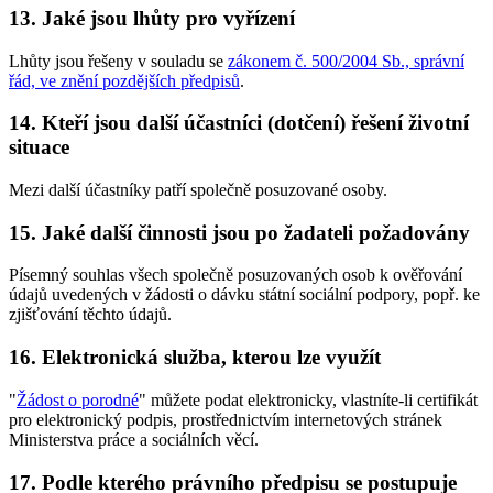
13. Jaké jsou lhůty pro vyřízení
Lhůty jsou řešeny v souladu se
zákonem č. 500/2004 Sb., správní
řád, ve znění pozdějších předpisů
.
14. Kteří jsou další účastníci (dotčení) řešení životní
situace
Mezi další účastníky patří společně posuzované osoby.
15. Jaké další činnosti jsou po žadateli požadovány
Písemný souhlas všech společně posuzovaných osob k ověřování
údajů uvedených v žádosti o dávku státní sociální podpory, popř. ke
zjišťování těchto údajů.
16. Elektronická služba, kterou lze využít
"
Žádost o porodné
" můžete podat elektronicky, vlastníte-li certifikát
pro elektronický podpis, prostřednictvím internetových stránek
Ministerstva práce a sociálních věcí.
17. Podle kterého právního předpisu se postupuje