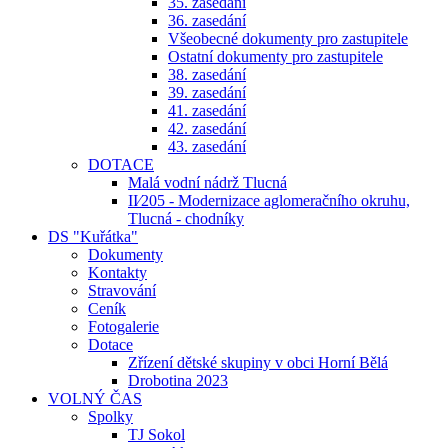
35. zasedání
36. zasedání
Všeobecné dokumenty pro zastupitele
Ostatní dokumenty pro zastupitele
38. zasedání
39. zasedání
41. zasedání
42. zasedání
43. zasedání
DOTACE
Malá vodní nádrž Tlucná
II⁄205 - Modernizace aglomeračního okruhu,
Tlucná - chodníky
DS "Kuřátka"
Dokumenty
Kontakty
Stravování
Ceník
Fotogalerie
Dotace
Zřízení dětské skupiny v obci Horní Bělá
Drobotina 2023
VOLNÝ ČAS
Spolky
TJ Sokol