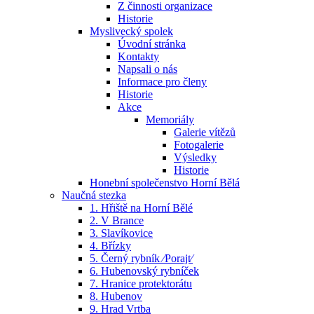
Z činnosti organizace
Historie
Myslivecký spolek
Úvodní stránka
Kontakty
Napsali o nás
Informace pro členy
Historie
Akce
Memoriály
Galerie vítězů
Fotogalerie
Výsledky
Historie
Honební společenstvo Horní Bělá
Naučná stezka
1. Hřiště na Horní Bělé
2. V Brance
3. Slavíkovice
4. Břízky
5. Černý rybník ⁄Porajt⁄
6. Hubenovský rybníček
7. Hranice protektorátu
8. Hubenov
9. Hrad Vrtba