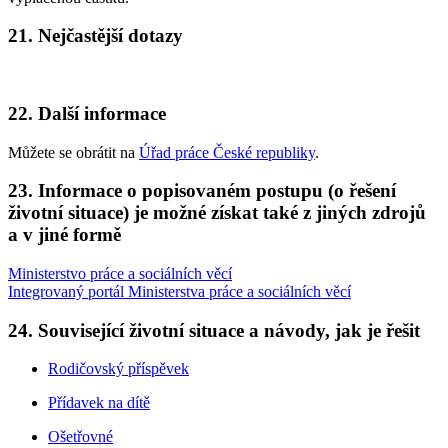
21. Nejčastější dotazy
22. Další informace
Můžete se obrátit na
Úřad práce České republiky
.
23. Informace o popisovaném postupu (o řešení
životní situace) je možné získat také z jiných zdrojů
a v jiné formě
Ministerstvo práce a sociálních věcí
Integrovaný portál Ministerstva práce a sociálních věcí
24. Související životní situace a návody, jak je řešit
Rodičovský příspěvek
Přídavek na dítě
Ošetřovné