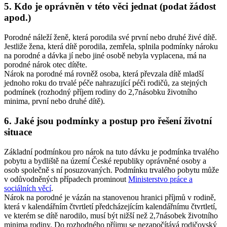
5. Kdo je oprávněn v této věci jednat (podat žádost
apod.)
Porodné náleží ženě, která porodila své první nebo druhé živé dítě.
Jestliže žena, která dítě porodila, zemřela, splnila podmínky nároku
na porodné a dávka jí nebo jiné osobě nebyla vyplacena, má na
porodné nárok otec dítěte.
Nárok na porodné má rovněž osoba, která převzala dítě mladší
jednoho roku do trvalé péče nahrazující péči rodičů, za stejných
podmínek (rozhodný příjem rodiny do 2,7násobku životního
minima, první nebo druhé dítě).
6. Jaké jsou podmínky a postup pro řešení životní
situace
Základní podmínkou pro nárok na tuto dávku je podmínka trvalého
pobytu a bydliště na území České republiky oprávněné osoby a
osob společně s ní posuzovaných. Podmínku trvalého pobytu může
v odůvodněných případech prominout
Ministerstvo práce a
sociálních věcí
.
Nárok na porodné je vázán na stanovenou hranici příjmů v rodině,
která v kalendářním čtvrtletí předcházejícím kalendářnímu čtvrtletí,
ve kterém se dítě narodilo, musí být nižší než 2,7násobek životního
minima rodiny. Do rozhodného příjmu se nezapočítává rodičovský