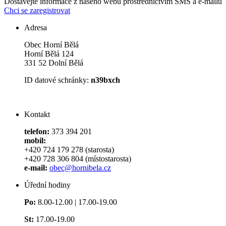
Dostávejte informace z našeho webu prostřednictvím SMS a e-mailů
Chci se zaregistrovat
Adresa
Obec Horní Bělá
Horní Bělá 124
331 52 Dolní Bělá
ID datové schránky:
n39bxch
Kontakt
telefon:
373 394 201
mobil:
+420 724 179 278 (starosta)
+420 728 306 804 (místostarosta)
e-mail:
obec@hornibela.cz
Úřední hodiny
Po:
8.00-12.00 | 17.00-19.00
St:
17.00-19.00