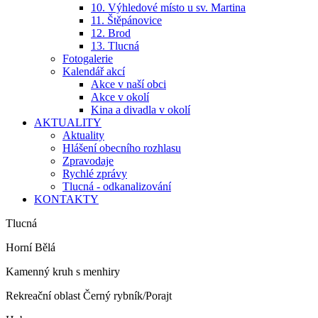
10. Výhledové místo u sv. Martina
11. Štěpánovice
12. Brod
13. Tlucná
Fotogalerie
Kalendář akcí
Akce v naší obci
Akce v okolí
Kina a divadla v okolí
AKTUALITY
Aktuality
Hlášení obecního rozhlasu
Zpravodaje
Rychlé zprávy
Tlucná - odkanalizování
KONTAKTY
Tlucná
Horní Bělá
Kamenný kruh s menhiry
Rekreační oblast Černý rybník/Porajt