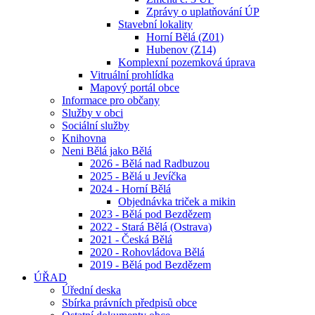
Zprávy o uplatňování ÚP
Stavební lokality
Horní Bělá (Z01)
Hubenov (Z14)
Komplexní pozemková úprava
Vitruální prohlídka
Mapový portál obce
Informace pro občany
Služby v obci
Sociální služby
Knihovna
Neni Bělá jako Bělá
2026 - Bělá nad Radbuzou
2025 - Bělá u Jevíčka
2024 - Horní Bělá
Objednávka triček a mikin
2023 - Bělá pod Bezdězem
2022 - Stará Bělá (Ostrava)
2021 - Česká Bělá
2020 - Rohovládova Bělá
2019 - Bělá pod Bezdězem
ÚŘAD
Úřední deska
Sbírka právních předpisů obce