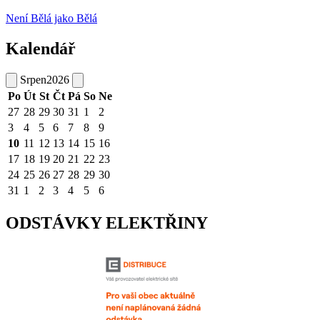
Není Bělá jako Bělá
Kalendář
Srpen
2026
Po
Út
St
Čt
Pá
So
Ne
27
28
29
30
31
1
2
3
4
5
6
7
8
9
10
11
12
13
14
15
16
17
18
19
20
21
22
23
24
25
26
27
28
29
30
31
1
2
3
4
5
6
ODSTÁVKY ELEKTŘINY