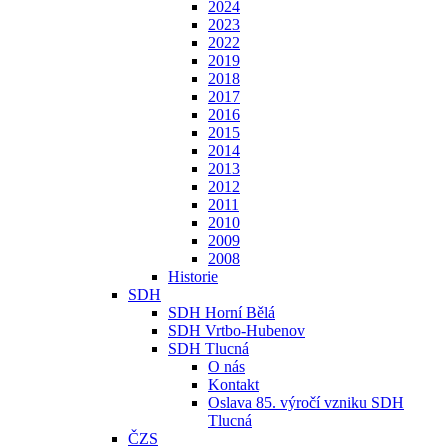
2024
2023
2022
2019
2018
2017
2016
2015
2014
2013
2012
2011
2010
2009
2008
Historie
SDH
SDH Horní Bělá
SDH Vrtbo-Hubenov
SDH Tlucná
O nás
Kontakt
Oslava 85. výročí vzniku SDH
Tlucná
ČZS