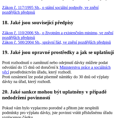
Zákon č. 117/1995 Sb., o státní sociální podpoře, ve znění
pozdějších předpisů
18. Jaké jsou související předpisy
Zákon č. 110/2006 Sb., o životním a existenčním minimu, ve znění
pozdějších předpisů
Zákon č. 500/2004 Sb., správní řád, ve znění pozdějších předpisů
19. Jaké jsou opravné prostředky a jak se uplatňují
Proti rozhodnutí o zamítnutí nebo odejmutí dávky můžete podat
odvolání do 15 dnů od doručení k
Ministerstvu práce a sociálních
věcí
prostřednictvím úřadu, který rozhodl.
Proti oznámení lze podat písemně námitky do 30 dnů od výplaty
dávky na úřad, který rozhodl.
20. Jaké sankce mohou být uplatněny v případě
nedodržení povinností
Pokud vám bylo vyplaceno porodné a přitom jste nesplnili
podmínky pro výplatu dávky, jste povinni vrátit příslušnému úřadu
vyplacenou částku.