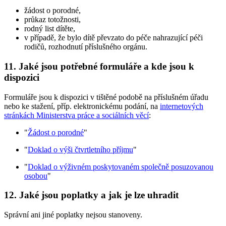
žádost o porodné,
průkaz totožnosti,
rodný list dítěte,
v případě, že bylo dítě převzato do péče nahrazující péči
rodičů, rozhodnutí příslušného orgánu.
11. Jaké jsou potřebné formuláře a kde jsou k
dispozici
Formuláře jsou k dispozici v tištěné podobě na příslušném úřadu
nebo ke stažení, příp. elektronickému podání, na
internetových
stránkách Ministerstva práce a sociálních věcí
:
"
Žádost o porodné
"
"
Doklad o výši čtvrtletního příjmu
"
"
Doklad o výživném poskytovaném společně posuzovanou
osobou
"
12. Jaké jsou poplatky a jak je lze uhradit
Správní ani jiné poplatky nejsou stanoveny.