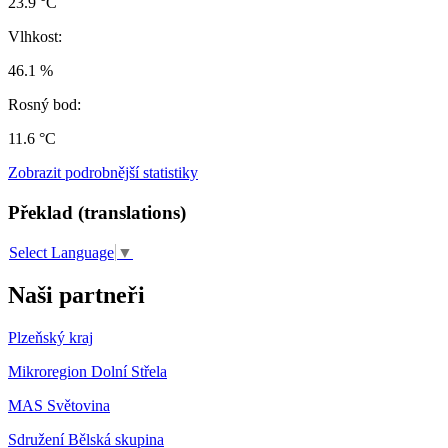
23.9 °C
Vlhkost:
46.1 %
Rosný bod:
11.6 °C
Zobrazit podrobnější statistiky
Překlad (translations)
Select Language
▼
Naši partneři
Plzeňský kraj
Mikroregion Dolní Střela
MAS Světovina
Sdružení Bělská skupina