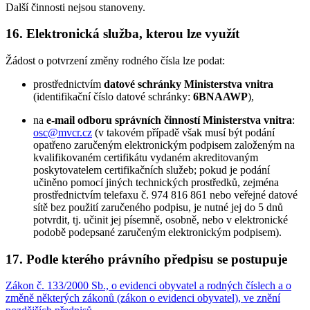
Další činnosti nejsou stanoveny.
16. Elektronická služba, kterou lze využít
Žádost o potvrzení změny rodného čísla lze podat:
prostřednictvím
datové schránky Ministerstva vnitra
(identifikační číslo datové schránky:
6BNAAWP
),
na
e-mail odboru správních činností Ministerstva vnitra
:
osc@mvcr.cz
(v takovém případě však musí být podání
opatřeno zaručeným elektronickým podpisem založeným na
kvalifikovaném certifikátu vydaném akreditovaným
poskytovatelem certifikačních služeb; pokud je podání
učiněno pomocí jiných technických prostředků, zejména
prostřednictvím telefaxu č. 974 816 861 nebo veřejné datové
sítě bez použití zaručeného podpisu, je nutné jej do 5 dnů
potvrdit, tj. učinit jej písemně, osobně, nebo v elektronické
podobě podepsané zaručeným elektronickým podpisem).
17. Podle kterého právního předpisu se postupuje
Zákon č. 133/2000 Sb., o evidenci obyvatel a rodných číslech a o
změně některých zákonů (zákon o evidenci obyvatel), ve znění