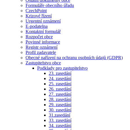
Ostatní dokumenty obce
Formuláře obecního úřadu
CzechPoint
Krizové řízení
Urgentní oznámení
E-podatelna
Kontaktní formulář
Rozpočet obce
Povinné informace
Registr oznámení
Profil zadavatele
Obecné nařízení na ochranu osobních údajů (GDPR)
Zastupitelstvo obce
Podklady pro zastupitelstvo
23. zasedání
24. zasedání
25. zasedání
26. zasedání
27. zasedání
28. zasedání
29. zasedání
30. zasedání
31.zasedání
33. zasedání
34. zasedání