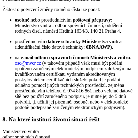
Žádost o potvrzení změny rodného čísla lze podat:
osobně
nebo prostřednictvím
poštovní přepravy
:
Ministerstvo vnitra - odbor správních činností, oddělení
rodných čísel, náměstí Hrdinů 1634/3, 140 21 Praha 4,
prostřednictvím
datové schránky Ministerstva vnitra
(identifikační číslo datové schránky:
6BNAAWP
),
na
e-mail odboru správních činností Ministerstva vnitra
:
osc@mvcr.cz
(v takovém případě však musí být podání
opatřeno zaručeným elektronickým podpisem založeným na
kvalifikovaném certifikátu vydaném akreditovaným
poskytovatelem certifikačních služeb; pokud je podání
učiněno pomocí jiných technických prostředků, zejména
prostřednictvím telefaxu č. 974 816 861 nebo veřejné datové
sítě bez použití zaručeného podpisu, je nutné jej do 5 dnů
potvrdit, tj. učinit jej písemně, osobně, nebo v elektronické
podobě podepsané zaručeným elektronickým podpisem).
8. Na které instituci životní situaci řešit
Ministerstvo vnitra
odbor správních činností