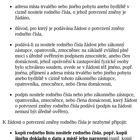
adresu místa trvalého nebo jiného pobytu anebo bydliště v
cizině nositele rodného čísla, o jehož potvrzení změny je
žádáno,
důvod, pro který je podávána žádost o potvrzení změny
rodného čísla,
podává-li za nositele rodného čísla žádost jeho zákonný
zástupce, opatrovník, zmocněnec na základě zvláštní plné
moci s úředně ověřeným podpisem zmocnitele, anebo člen
domácnosti, jehož oprávnění k zastupování fyzické osoby
bylo schváleno soudem, uvede se v žádosti též jméno, popř.
jména, příjmení a adresa místa trvalého nebo jiného pobytu
anebo bydliště v cizině tohoto zákonného zástupce,
opatrovníka, zmocněnce, nebo člena domácnosti,
podpis nositele rodného čísla nebo jeho zákonného zástupce,
opatrovníka, zmocněnce, nebo člena domácnosti, který žádost
o potvrzení změny rodného čísla podává (podpis na žádosti
nemusí být úředně ověřen).
K žádosti o potvrzení změny rodného čísla je nezbytné připojit:
kopii rodného listu nositele rodného čísla
,
popř. kopii
jiného dokladu o datu a místě jeho narození
(např. kopii