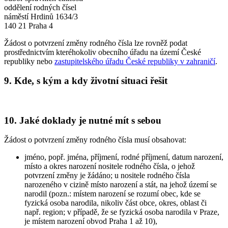
oddělení rodných čísel
náměstí Hrdinů 1634/3
140 21 Praha 4
Žádost o potvrzení změny rodného čísla lze rovněž podat
prostřednictvím kteréhokoliv obecního úřadu na území České
republiky nebo
zastupitelského úřadu České republiky v zahraničí
.
9. Kde, s kým a kdy životní situaci řešit
10. Jaké doklady je nutné mít s sebou
Žádost o potvrzení změny rodného čísla musí obsahovat:
jméno, popř. jména, příjmení, rodné příjmení, datum narození,
místo a okres narození nositele rodného čísla, o jehož
potvrzení změny je žádáno; u nositele rodného čísla
narozeného v cizině místo narození a stát, na jehož území se
narodil (pozn.: místem narození se rozumí obec, kde se
fyzická osoba narodila, nikoliv část obce, okres, oblast či
např. region; v případě, že se fyzická osoba narodila v Praze,
je místem narození obvod Praha 1 až 10),