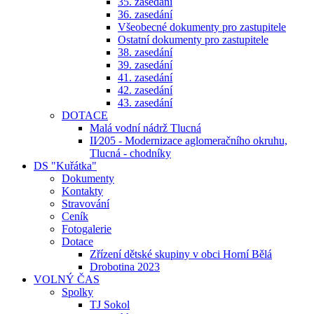
35. zasedání
36. zasedání
Všeobecné dokumenty pro zastupitele
Ostatní dokumenty pro zastupitele
38. zasedání
39. zasedání
41. zasedání
42. zasedání
43. zasedání
DOTACE
Malá vodní nádrž Tlucná
II⁄205 - Modernizace aglomeračního okruhu,
Tlucná - chodníky
DS "Kuřátka"
Dokumenty
Kontakty
Stravování
Ceník
Fotogalerie
Dotace
Zřízení dětské skupiny v obci Horní Bělá
Drobotina 2023
VOLNÝ ČAS
Spolky
TJ Sokol