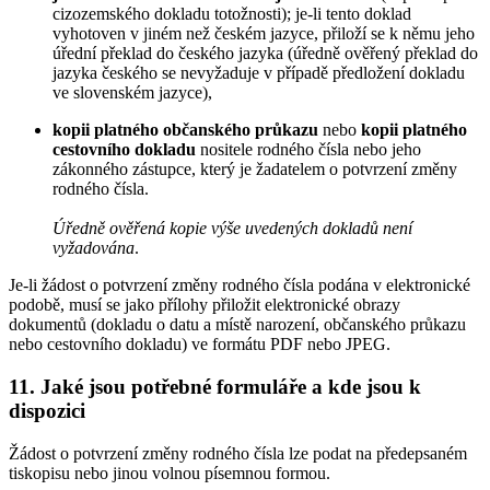
cizozemského dokladu totožnosti); je-li tento doklad
vyhotoven v jiném než českém jazyce, přiloží se k němu jeho
úřední překlad do českého jazyka (úředně ověřený překlad do
jazyka českého se nevyžaduje v případě předložení dokladu
ve slovenském jazyce),
kopii platného občanského průkazu
nebo
kopii platného
cestovního dokladu
nositele rodného čísla nebo jeho
zákonného zástupce, který je žadatelem o potvrzení změny
rodného čísla.
Úředně ověřená kopie výše uvedených dokladů není
vyžadována
.
Je-li žádost o potvrzení změny rodného čísla podána v elektronické
podobě, musí se jako přílohy přiložit elektronické obrazy
dokumentů (dokladu o datu a místě narození, občanského průkazu
nebo cestovního dokladu) ve formátu PDF nebo JPEG.
11. Jaké jsou potřebné formuláře a kde jsou k
dispozici
Žádost o potvrzení změny rodného čísla lze podat na předepsaném
tiskopisu nebo jinou volnou písemnou formou.