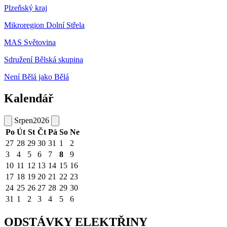
Plzeňský kraj
Mikroregion Dolní Střela
MAS Světovina
Sdružení Bělská skupina
Není Bělá jako Bělá
Kalendář
Srpen
2026
Po
Út
St
Čt
Pá
So
Ne
27
28
29
30
31
1
2
3
4
5
6
7
8
9
10
11
12
13
14
15
16
17
18
19
20
21
22
23
24
25
26
27
28
29
30
31
1
2
3
4
5
6
ODSTÁVKY ELEKTŘINY