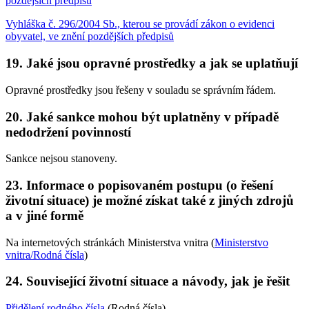
pozdějších předpisů
Vyhláška č. 296/2004 Sb., kterou se provádí zákon o evidenci
obyvatel, ve znění pozdějších předpisů
19. Jaké jsou opravné prostředky a jak se uplatňují
Opravné prostředky jsou řešeny v souladu se správním řádem.
20. Jaké sankce mohou být uplatněny v případě
nedodržení povinností
Sankce nejsou stanoveny.
23. Informace o popisovaném postupu (o řešení
životní situace) je možné získat také z jiných zdrojů
a v jiné formě
Na internetových stránkách Ministerstva vnitra (
Ministerstvo
vnitra/Rodná čísla
)
24. Související životní situace a návody, jak je řešit
Přidělení rodného čísla
(Rodná čísla)