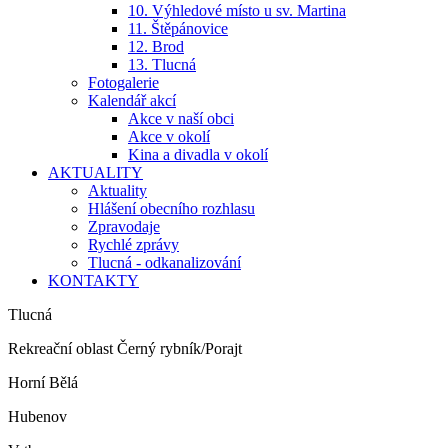
10. Výhledové místo u sv. Martina
11. Štěpánovice
12. Brod
13. Tlucná
Fotogalerie
Kalendář akcí
Akce v naší obci
Akce v okolí
Kina a divadla v okolí
AKTUALITY
Aktuality
Hlášení obecního rozhlasu
Zpravodaje
Rychlé zprávy
Tlucná - odkanalizování
KONTAKTY
Tlucná
Rekreační oblast Černý rybník/Porajt
Horní Bělá
Hubenov