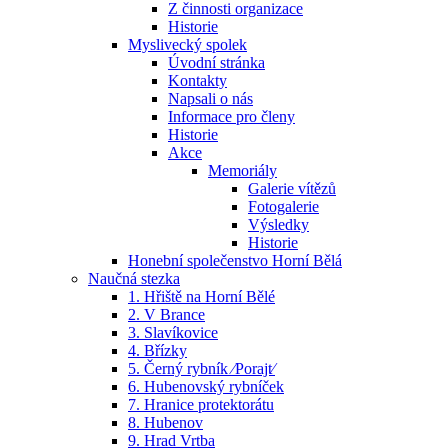
Z činnosti organizace
Historie
Myslivecký spolek
Úvodní stránka
Kontakty
Napsali o nás
Informace pro členy
Historie
Akce
Memoriály
Galerie vítězů
Fotogalerie
Výsledky
Historie
Honební společenstvo Horní Bělá
Naučná stezka
1. Hřiště na Horní Bělé
2. V Brance
3. Slavíkovice
4. Břízky
5. Černý rybník ⁄Porajt⁄
6. Hubenovský rybníček
7. Hranice protektorátu
8. Hubenov
9. Hrad Vrtba