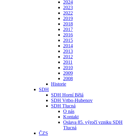
2024
2023
2022
2019
2018
2017
2016
2015
2014
2013
2012
2011
2010
2009
2008
Historie
SDH
SDH Horní Bělá
SDH Vrtbo-Hubenov
SDH Tlucná
O nás
Kontakt
Oslava 85. výročí vzniku SDH
Tlucná
ČZS