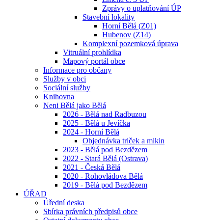
Zprávy o uplatňování ÚP
Stavební lokality
Horní Bělá (Z01)
Hubenov (Z14)
Komplexní pozemková úprava
Vitruální prohlídka
Mapový portál obce
Informace pro občany
Služby v obci
Sociální služby
Knihovna
Neni Bělá jako Bělá
2026 - Bělá nad Radbuzou
2025 - Bělá u Jevíčka
2024 - Horní Bělá
Objednávka triček a mikin
2023 - Bělá pod Bezdězem
2022 - Stará Bělá (Ostrava)
2021 - Česká Bělá
2020 - Rohovládova Bělá
2019 - Bělá pod Bezdězem
ÚŘAD
Úřední deska
Sbírka právních předpisů obce