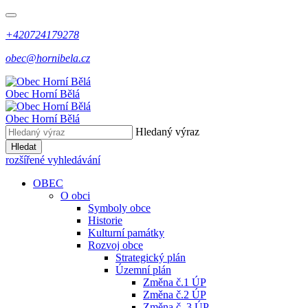
+420724179278
obec@hornibela.cz
Obec
Horní
Bělá
Obec
Horní
Bělá
Hledaný výraz
Hledat
rozšířené vyhledávání
OBEC
O obci
Symboly obce
Historie
Kulturní památky
Rozvoj obce
Strategický plán
Územní plán
Změna č.1 ÚP
Změna č.2 ÚP
Změna č. 3 ÚP