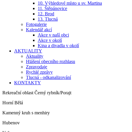
10. Výhledové místo u sv. Martina
11. Štěpánovice
12. Brod
13. Tlucná
Fotogalerie
Kalendář akcí
Akce v naší obci
Akce v okolí
Kina a divadla v okolí
AKTUALITY
Aktuality
Hlášení obecního rozhlasu
Zpravodaje
Rychlé zprávy
Tlucná - odkanalizování
KONTAKTY
Rekreační oblast Černý rybník/Porajt
Horní Bělá
Kamenný kruh s menhiry
Hubenov