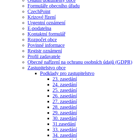
Ostatní dokumenty obce
Formuláře obecního úřadu
CzechPoint
Krizové řízení
Urgentní oznámení
E-podatelna
Kontaktní formulář
Rozpočet obce
Povinné informace
Registr oznámení
Profil zadavatele
Obecné nařízení na ochranu osobních údajů (GDPR)
Zastupitelstvo obce
Podklady pro zastupitelstvo
23. zasedání
24. zasedání
25. zasedání
26. zasedání
27. zasedání
28. zasedání
29. zasedání
30. zasedání
31.zasedání
33. zasedání
34. zasedání