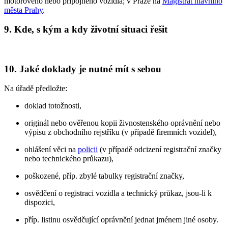
motorového nebo přípojného vozidla; v Praze na
Magistrát hlavního
města Prahy
.
9. Kde, s kým a kdy životní situaci řešit
10. Jaké doklady je nutné mít s sebou
Na úřadě předložte:
doklad totožnosti,
originál nebo ověřenou kopii živnostenského oprávnění nebo
výpisu z obchodního rejstříku (v případě firemních vozidel),
ohlášení věci na
policii
(v případě odcizení registrační značky
nebo technického průkazu),
poškozené, příp. zbylé tabulky registrační značky,
osvědčení o registraci vozidla a technický průkaz, jsou-li k
dispozici,
příp. listinu osvědčující oprávnění jednat jménem jiné osoby.