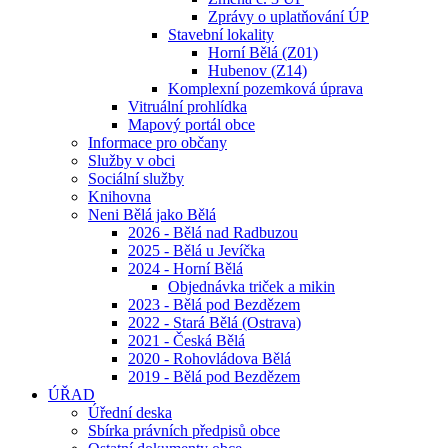
Zprávy o uplatňování ÚP
Stavební lokality
Horní Bělá (Z01)
Hubenov (Z14)
Komplexní pozemková úprava
Vitruální prohlídka
Mapový portál obce
Informace pro občany
Služby v obci
Sociální služby
Knihovna
Neni Bělá jako Bělá
2026 - Bělá nad Radbuzou
2025 - Bělá u Jevíčka
2024 - Horní Bělá
Objednávka triček a mikin
2023 - Bělá pod Bezdězem
2022 - Stará Bělá (Ostrava)
2021 - Česká Bělá
2020 - Rohovládova Bělá
2019 - Bělá pod Bezdězem
ÚŘAD
Úřední deska
Sbírka právních předpisů obce