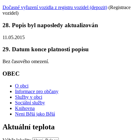
Dočasné vyřazení vozidla z registru vozidel (depozit)
(Registrace
vozidel)
28. Popis byl naposledy aktualizován
11.05.2015
29. Datum konce platnosti popisu
Bez časového omezení.
OBEC
O obci
Informace pro občany
Služby v obci
Sociální služby
Knihovna
Neni Bělá jako Bělá
Aktuální teplota