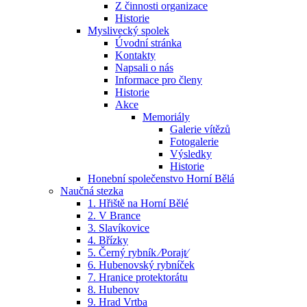
Z činnosti organizace
Historie
Myslivecký spolek
Úvodní stránka
Kontakty
Napsali o nás
Informace pro členy
Historie
Akce
Memoriály
Galerie vítězů
Fotogalerie
Výsledky
Historie
Honební společenstvo Horní Bělá
Naučná stezka
1. Hřiště na Horní Bělé
2. V Brance
3. Slavíkovice
4. Břízky
5. Černý rybník ⁄Porajt⁄
6. Hubenovský rybníček
7. Hranice protektorátu
8. Hubenov
9. Hrad Vrtba