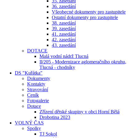
35. zasedání
36. zasedání
Všeobecné dokumenty pro zastupitele
Ostatní dokumenty pro zastupitele
38. zasedání
39. zasedání
41. zasedání
42. zasedání
43. zasedání
DOTACE
Malá vodní nádrž Tlucná
II⁄205 - Modernizace aglomeračního okruhu,
Tlucná - chodníky
DS "Kuřátka"
Dokumenty
Kontakty
Stravování
Ceník
Fotogalerie
Dotace
Zřízení dětské skupiny v obci Horní Bělá
Drobotina 2023
VOLNÝ ČAS
Spolky
TJ Sokol