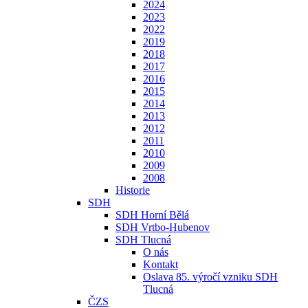
2024
2023
2022
2019
2018
2017
2016
2015
2014
2013
2012
2011
2010
2009
2008
Historie
SDH
SDH Horní Bělá
SDH Vrtbo-Hubenov
SDH Tlucná
O nás
Kontakt
Oslava 85. výročí vzniku SDH
Tlucná
ČZS