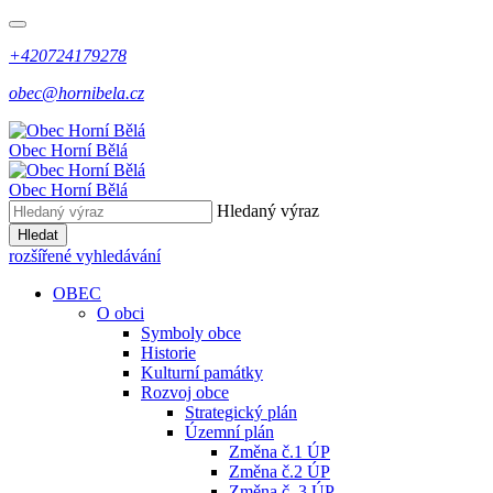
+420724179278
obec@hornibela.cz
Obec
Horní
Bělá
Obec
Horní
Bělá
Hledaný výraz
Hledat
rozšířené vyhledávání
OBEC
O obci
Symboly obce
Historie
Kulturní památky
Rozvoj obce
Strategický plán
Územní plán
Změna č.1 ÚP
Změna č.2 ÚP
Změna č. 3 ÚP