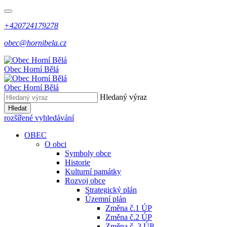
+420724179278
obec@hornibela.cz
Obec
Horní
Bělá
Obec
Horní
Bělá
Hledaný výraz
Hledat
rozšířené vyhledávání
OBEC
O obci
Symboly obce
Historie
Kulturní památky
Rozvoj obce
Strategický plán
Územní plán
Změna č.1 ÚP
Změna č.2 ÚP
Změna č. 3 ÚP