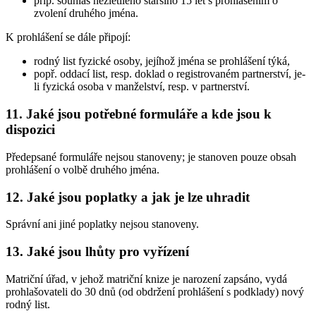
příp. souhlas nezletilého staršího 15 let s prohlášením o
zvolení druhého jména.
K prohlášení se dále připojí:
rodný list fyzické osoby, jejíhož jména se prohlášení týká,
popř. oddací list, resp. doklad o registrovaném partnerství, je-
li fyzická osoba v manželství, resp. v partnerství.
11. Jaké jsou potřebné formuláře a kde jsou k
dispozici
Předepsané formuláře nejsou stanoveny; je stanoven pouze obsah
prohlášení o volbě druhého jména.
12. Jaké jsou poplatky a jak je lze uhradit
Správní ani jiné poplatky nejsou stanoveny.
13. Jaké jsou lhůty pro vyřízení
Matriční úřad, v jehož matriční knize je narození zapsáno, vydá
prohlašovateli do 30 dnů (od obdržení prohlášení s podklady) nový
rodný list.