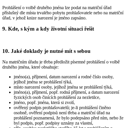
Prohlášení o volbě druhého jména lze podat na matriční úřad
příslušný dle místa trvalého pobytu prohlašovatele nebo na matriční
úřad, v jehož knize narození je jméno zapsáno.
9. Kde, s kým a kdy životní situaci řešit
10. Jaké doklady je nutné mít s sebou
Na matričním úřadu je třeba předložit písemné prohlášení o volbě
druhého jména, které obsahuje:
jméno(a), příjmení, datum narození a rodné číslo osoby,
jejíhož jména se prohlášení týká,
místo narození osoby, jejíhož jména se prohlášení týká,
jméno(a), příjmení, popř. rodná příjmení, a datum narození
fyzických osob činících prohlášení za nezletilce,
jméno, popř. jména, která si zvolí,
ověřený podpis prohlašovatelů; je-li prohlášení činěno
osobně, ověření podpisů není třeba a matriční úřad na
prohlášení poznamená, že bylo podepsáno před ním, nebo že
byl podpis, popř. podpisy uznány za vlastní,