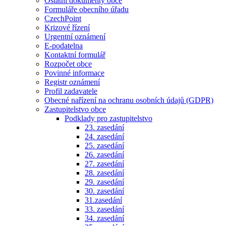
Ostatní dokumenty obce
Formuláře obecního úřadu
CzechPoint
Krizové řízení
Urgentní oznámení
E-podatelna
Kontaktní formulář
Rozpočet obce
Povinné informace
Registr oznámení
Profil zadavatele
Obecné nařízení na ochranu osobních údajů (GDPR)
Zastupitelstvo obce
Podklady pro zastupitelstvo
23. zasedání
24. zasedání
25. zasedání
26. zasedání
27. zasedání
28. zasedání
29. zasedání
30. zasedání
31.zasedání
33. zasedání
34. zasedání