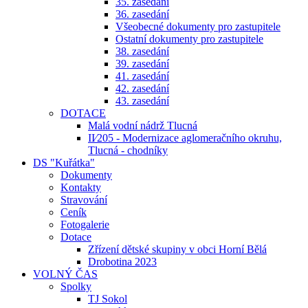
35. zasedání
36. zasedání
Všeobecné dokumenty pro zastupitele
Ostatní dokumenty pro zastupitele
38. zasedání
39. zasedání
41. zasedání
42. zasedání
43. zasedání
DOTACE
Malá vodní nádrž Tlucná
II⁄205 - Modernizace aglomeračního okruhu,
Tlucná - chodníky
DS "Kuřátka"
Dokumenty
Kontakty
Stravování
Ceník
Fotogalerie
Dotace
Zřízení dětské skupiny v obci Horní Bělá
Drobotina 2023
VOLNÝ ČAS
Spolky
TJ Sokol