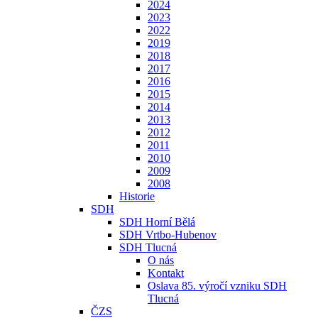
2024
2023
2022
2019
2018
2017
2016
2015
2014
2013
2012
2011
2010
2009
2008
Historie
SDH
SDH Horní Bělá
SDH Vrtbo-Hubenov
SDH Tlucná
O nás
Kontakt
Oslava 85. výročí vzniku SDH
Tlucná
ČZS