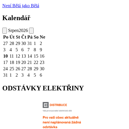
Není Bělá jako Bělá
Kalendář
Srpen
2026
Po
Út
St
Čt
Pá
So
Ne
27
28
29
30
31
1
2
3
4
5
6
7
8
9
10
11
12
13
14
15
16
17
18
19
20
21
22
23
24
25
26
27
28
29
30
31
1
2
3
4
5
6
ODSTÁVKY ELEKTŘINY