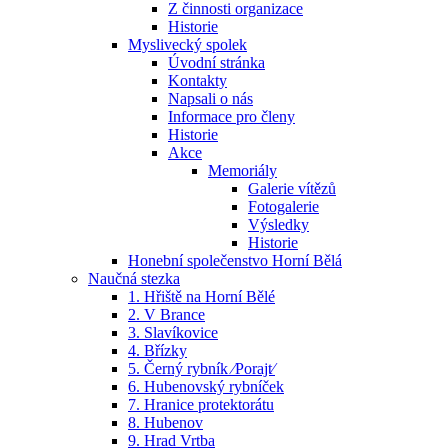
Z činnosti organizace
Historie
Myslivecký spolek
Úvodní stránka
Kontakty
Napsali o nás
Informace pro členy
Historie
Akce
Memoriály
Galerie vítězů
Fotogalerie
Výsledky
Historie
Honební společenstvo Horní Bělá
Naučná stezka
1. Hřiště na Horní Bělé
2. V Brance
3. Slavíkovice
4. Břízky
5. Černý rybník ⁄Porajt⁄
6. Hubenovský rybníček
7. Hranice protektorátu
8. Hubenov
9. Hrad Vrtba