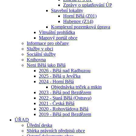
Zprávy o uplatňování ÚP
Stavební lokality
Horní Bělá (Z01)
Hubenov (Z14)
Komplexní pozemková úprava
Vitruální prohlídka
Mapový portál obce
Informace pro občany
Služby v obci
Sociální služby
Knihovna
Neni Bělá jako Bělá
2026 - Bělá nad Radbuzou
2025 - Bělá u Jevíčka
2024 - Horní Bělá
Objednávka triček a mikin
2023 - Bělá pod Bezdězem
2022 - Stará Bělá (Ostrava)
2021 - Česká Bělá
2020 - Rohovládova Bělá
2019 - Bělá pod Bezdězem
ÚŘAD
Úřední deska
Sbírka právních předpisů obce