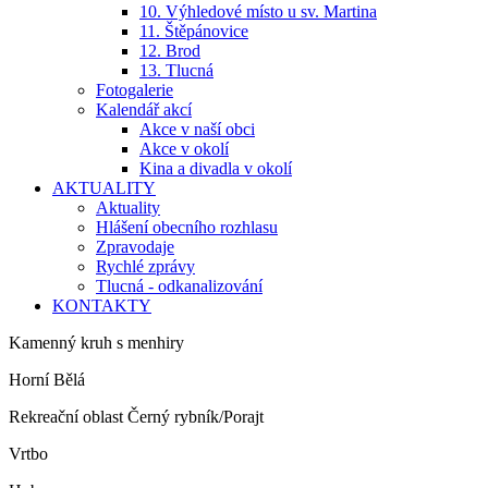
10. Výhledové místo u sv. Martina
11. Štěpánovice
12. Brod
13. Tlucná
Fotogalerie
Kalendář akcí
Akce v naší obci
Akce v okolí
Kina a divadla v okolí
AKTUALITY
Aktuality
Hlášení obecního rozhlasu
Zpravodaje
Rychlé zprávy
Tlucná - odkanalizování
KONTAKTY
Kamenný kruh s menhiry
Horní Bělá
Rekreační oblast Černý rybník/Porajt
Vrtbo