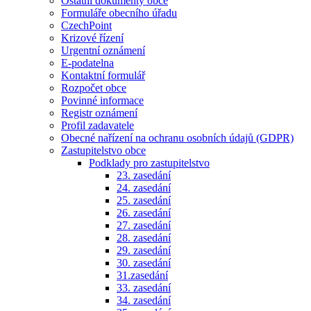
Ostatní dokumenty obce
Formuláře obecního úřadu
CzechPoint
Krizové řízení
Urgentní oznámení
E-podatelna
Kontaktní formulář
Rozpočet obce
Povinné informace
Registr oznámení
Profil zadavatele
Obecné nařízení na ochranu osobních údajů (GDPR)
Zastupitelstvo obce
Podklady pro zastupitelstvo
23. zasedání
24. zasedání
25. zasedání
26. zasedání
27. zasedání
28. zasedání
29. zasedání
30. zasedání
31.zasedání
33. zasedání
34. zasedání