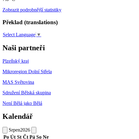
Zobrazit podrobnější statistiky
Překlad (translations)
Select Language
▼
Naši partneři
Plzeňský kraj
Mikroregion Dolní Střela
MAS Světovina
Sdružení Bělská skupina
Není Bělá jako Bělá
Kalendář
Srpen
2026
Po
Út
St
Čt
Pá
So
Ne