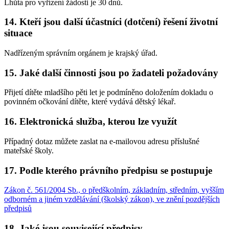
Lhůta pro vyřízení žádosti je 30 dnů.
14. Kteří jsou další účastníci (dotčení) řešení životní
situace
Nadřízeným správním orgánem je krajský úřad.
15. Jaké další činnosti jsou po žadateli požadovány
Přijetí dítěte mladšího pěti let je podmíněno doložením dokladu o
povinném očkování dítěte, které vydává dětský lékař.
16. Elektronická služba, kterou lze využít
Případný dotaz můžete zaslat na e-mailovou adresu příslušné
mateřské školy.
17. Podle kterého právního předpisu se postupuje
Zákon č. 561/2004 Sb., o předškolním, základním, středním, vyšším
odborném a jiném vzdělávání (školský zákon), ve znění pozdějších
předpisů
18. Jaké jsou související předpisy