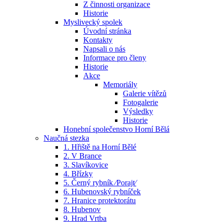
Z činnosti organizace
Historie
Myslivecký spolek
Úvodní stránka
Kontakty
Napsali o nás
Informace pro členy
Historie
Akce
Memoriály
Galerie vítězů
Fotogalerie
Výsledky
Historie
Honební společenstvo Horní Bělá
Naučná stezka
1. Hřiště na Horní Bělé
2. V Brance
3. Slavíkovice
4. Břízky
5. Černý rybník ⁄Porajt⁄
6. Hubenovský rybníček
7. Hranice protektorátu
8. Hubenov
9. Hrad Vrtba