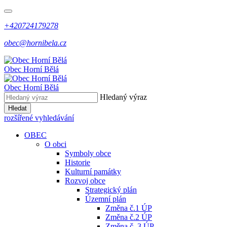
+420724179278
obec@hornibela.cz
Obec
Horní
Bělá
Obec
Horní
Bělá
Hledaný výraz
Hledat
rozšířené vyhledávání
OBEC
O obci
Symboly obce
Historie
Kulturní památky
Rozvoj obce
Strategický plán
Územní plán
Změna č.1 ÚP
Změna č.2 ÚP
Změna č. 3 ÚP