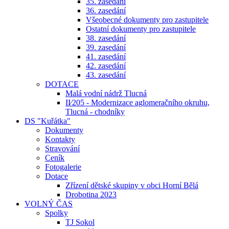
35. zasedání
36. zasedání
Všeobecné dokumenty pro zastupitele
Ostatní dokumenty pro zastupitele
38. zasedání
39. zasedání
41. zasedání
42. zasedání
43. zasedání
DOTACE
Malá vodní nádrž Tlucná
II⁄205 - Modernizace aglomeračního okruhu,
Tlucná - chodníky
DS "Kuřátka"
Dokumenty
Kontakty
Stravování
Ceník
Fotogalerie
Dotace
Zřízení dětské skupiny v obci Horní Bělá
Drobotina 2023
VOLNÝ ČAS
Spolky
TJ Sokol