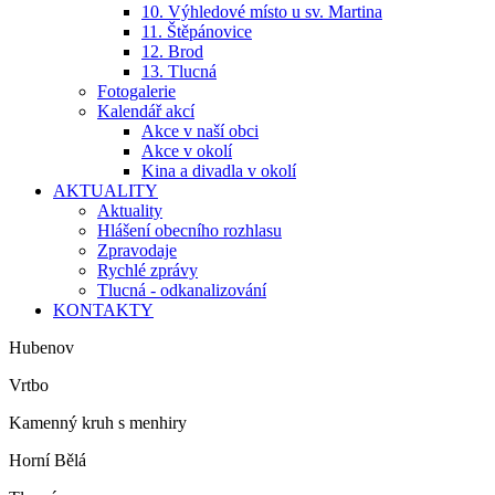
10. Výhledové místo u sv. Martina
11. Štěpánovice
12. Brod
13. Tlucná
Fotogalerie
Kalendář akcí
Akce v naší obci
Akce v okolí
Kina a divadla v okolí
AKTUALITY
Aktuality
Hlášení obecního rozhlasu
Zpravodaje
Rychlé zprávy
Tlucná - odkanalizování
KONTAKTY
Hubenov
Vrtbo
Kamenný kruh s menhiry
Horní Bělá