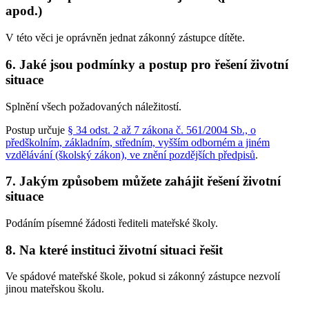
apod.)
V této věci je oprávněn jednat zákonný zástupce dítěte.
6. Jaké jsou podmínky a postup pro řešení životní
situace
Splnění všech požadovaných náležitostí.
Postup určuje
§ 34 odst. 2 až 7 zákona č. 561/2004 Sb., o
předškolním, základním, středním, vyšším odborném a jiném
vzdělávání (školský zákon), ve znění pozdějších předpisů
.
7. Jakým způsobem můžete zahájit řešení životní
situace
Podáním písemné žádosti řediteli mateřské školy.
8. Na které instituci životní situaci řešit
Ve spádové mateřské škole, pokud si zákonný zástupce nezvolí
jinou mateřskou školu.