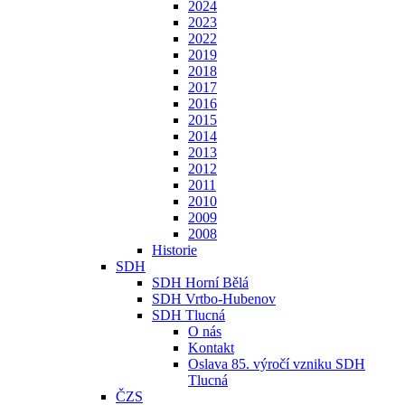
2024
2023
2022
2019
2018
2017
2016
2015
2014
2013
2012
2011
2010
2009
2008
Historie
SDH
SDH Horní Bělá
SDH Vrtbo-Hubenov
SDH Tlucná
O nás
Kontakt
Oslava 85. výročí vzniku SDH
Tlucná
ČZS