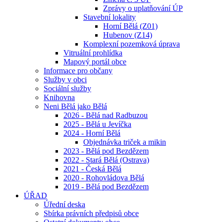
Zprávy o uplatňování ÚP
Stavební lokality
Horní Bělá (Z01)
Hubenov (Z14)
Komplexní pozemková úprava
Vitruální prohlídka
Mapový portál obce
Informace pro občany
Služby v obci
Sociální služby
Knihovna
Neni Bělá jako Bělá
2026 - Bělá nad Radbuzou
2025 - Bělá u Jevíčka
2024 - Horní Bělá
Objednávka triček a mikin
2023 - Bělá pod Bezdězem
2022 - Stará Bělá (Ostrava)
2021 - Česká Bělá
2020 - Rohovládova Bělá
2019 - Bělá pod Bezdězem
ÚŘAD
Úřední deska
Sbírka právních předpisů obce