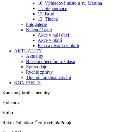
10. Výhledové místo u sv. Martina
11. Štěpánovice
12. Brod
13. Tlucná
Fotogalerie
Kalendář akcí
Akce v naší obci
Akce v okolí
Kina a divadla v okolí
AKTUALITY
Aktuality
Hlášení obecního rozhlasu
Zpravodaje
Rychlé zprávy
Tlucná - odkanalizování
KONTAKTY
Kamenný kruh s menhiry
Hubenov
Vrtbo
Rekreační oblast Černý rybník/Porajt