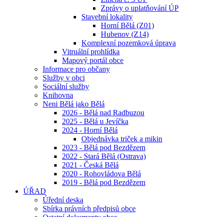
Zprávy o uplatňování ÚP
Stavební lokality
Horní Bělá (Z01)
Hubenov (Z14)
Komplexní pozemková úprava
Vitruální prohlídka
Mapový portál obce
Informace pro občany
Služby v obci
Sociální služby
Knihovna
Neni Bělá jako Bělá
2026 - Bělá nad Radbuzou
2025 - Bělá u Jevíčka
2024 - Horní Bělá
Objednávka triček a mikin
2023 - Bělá pod Bezdězem
2022 - Stará Bělá (Ostrava)
2021 - Česká Bělá
2020 - Rohovládova Bělá
2019 - Bělá pod Bezdězem
ÚŘAD
Úřední deska
Sbírka právních předpisů obce