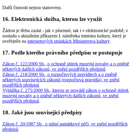
Další činnosti nejsou stanoveny.
16. Elektronická služba, kterou lze využít
Žádost je třeba zaslat - jak v písemné, tak i v elektronické podobě, v
souladu s aktuálním příkazem I. náměstka ministra kultury, který je
uveřejněn na
internetových stránkách Ministerstva kultury
.
17. Podle kterého právního předpisu se postupuje
Zákon č. 122/2000 Sb., o ochraně sbírek muzejní povahy a o změně
některých dalších zákonů, ve znění pozdějších předpisů
Zákon č. 218/2000 Sb., o rozpočtových pravidlech a o změně
některých souvisejících zákonů (rozpočtová pravidla), ve znění
pozdějších předpisů
Vyhláška č. 275/2000 Sb., kterou se provádí zákon o ochraně sbírek
muzejní povahy a o změně některých dalších zákonů, ve znění
pozdějších předpisů
18. Jaké jsou související předpisy
Zákon č. 20/1987 Sb., o státní památkové péči, ve znění pozdějších
předpisů