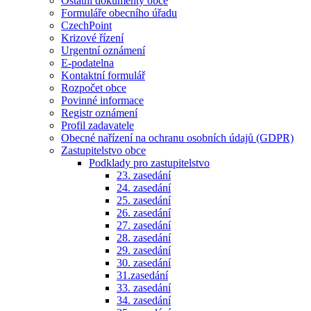
Ostatní dokumenty obce
Formuláře obecního úřadu
CzechPoint
Krizové řízení
Urgentní oznámení
E-podatelna
Kontaktní formulář
Rozpočet obce
Povinné informace
Registr oznámení
Profil zadavatele
Obecné nařízení na ochranu osobních údajů (GDPR)
Zastupitelstvo obce
Podklady pro zastupitelstvo
23. zasedání
24. zasedání
25. zasedání
26. zasedání
27. zasedání
28. zasedání
29. zasedání
30. zasedání
31.zasedání
33. zasedání
34. zasedání