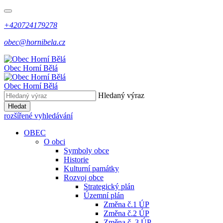
+420724179278
obec@hornibela.cz
Obec
Horní
Bělá
Obec
Horní
Bělá
Hledaný výraz
Hledat
rozšířené vyhledávání
OBEC
O obci
Symboly obce
Historie
Kulturní památky
Rozvoj obce
Strategický plán
Územní plán
Změna č.1 ÚP
Změna č.2 ÚP
Změna č. 3 ÚP