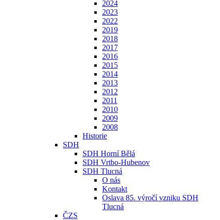
2024
2023
2022
2019
2018
2017
2016
2015
2014
2013
2012
2011
2010
2009
2008
Historie
SDH
SDH Horní Bělá
SDH Vrtbo-Hubenov
SDH Tlucná
O nás
Kontakt
Oslava 85. výročí vzniku SDH
Tlucná
ČZS