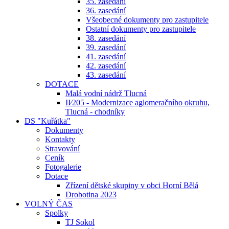
35. zasedání
36. zasedání
Všeobecné dokumenty pro zastupitele
Ostatní dokumenty pro zastupitele
38. zasedání
39. zasedání
41. zasedání
42. zasedání
43. zasedání
DOTACE
Malá vodní nádrž Tlucná
II⁄205 - Modernizace aglomeračního okruhu,
Tlucná - chodníky
DS "Kuřátka"
Dokumenty
Kontakty
Stravování
Ceník
Fotogalerie
Dotace
Zřízení dětské skupiny v obci Horní Bělá
Drobotina 2023
VOLNÝ ČAS
Spolky
TJ Sokol