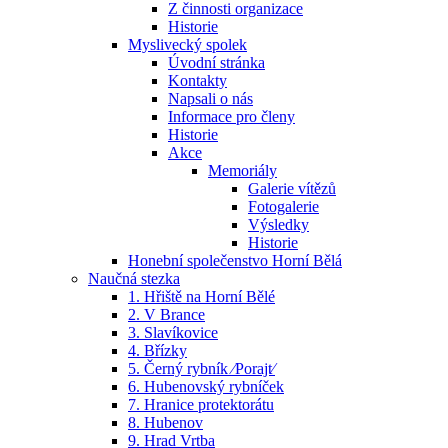
Z činnosti organizace
Historie
Myslivecký spolek
Úvodní stránka
Kontakty
Napsali o nás
Informace pro členy
Historie
Akce
Memoriály
Galerie vítězů
Fotogalerie
Výsledky
Historie
Honební společenstvo Horní Bělá
Naučná stezka
1. Hřiště na Horní Bělé
2. V Brance
3. Slavíkovice
4. Břízky
5. Černý rybník ⁄Porajt⁄
6. Hubenovský rybníček
7. Hranice protektorátu
8. Hubenov
9. Hrad Vrtba