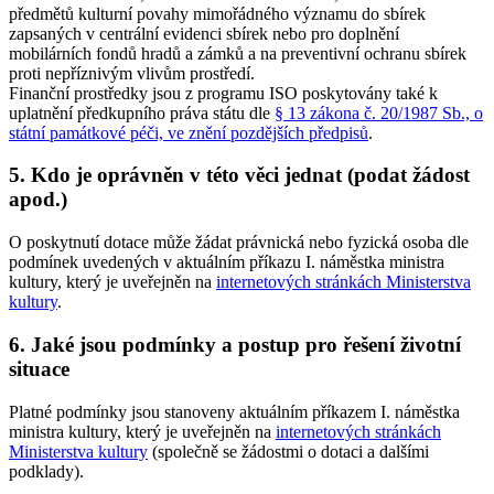
předmětů kulturní povahy mimořádného významu do sbírek
zapsaných v centrální evidenci sbírek nebo pro doplnění
mobilárních fondů hradů a zámků a na preventivní ochranu sbírek
proti nepříznivým vlivům prostředí.
Finanční prostředky jsou z programu ISO poskytovány také k
uplatnění předkupního práva státu dle
§ 13 zákona č. 20/1987 Sb., o
státní památkové péči, ve znění pozdějších předpisů
.
5. Kdo je oprávněn v této věci jednat (podat žádost
apod.)
O poskytnutí dotace může žádat právnická nebo fyzická osoba dle
podmínek uvedených v aktuálním příkazu I. náměstka ministra
kultury, který je uveřejněn na
internetových stránkách Ministerstva
kultury
.
6. Jaké jsou podmínky a postup pro řešení životní
situace
Platné podmínky jsou stanoveny aktuálním příkazem I. náměstka
ministra kultury, který je uveřejněn na
internetových stránkách
Ministerstva kultury
(společně se žádostmi o dotaci a dalšími
podklady).