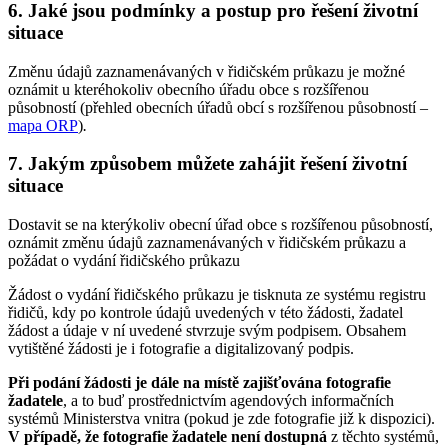
6. Jaké jsou podmínky a postup pro řešení životní
situace
Změnu údajů zaznamenávaných v řidičském průkazu je možné
oznámit u kteréhokoliv obecního úřadu obce s rozšířenou
působností (přehled obecních úřadů obcí s rozšířenou působností –
mapa ORP
)
.
7. Jakým způsobem můžete zahájit řešení životní
situace
Dostavit se na kterýkoliv obecní úřad obce s rozšířenou působností,
oznámit změnu údajů zaznamenávaných v řidičském průkazu a
požádat o vydání řidičského průkazu
Žádost o vydání řidičského průkazu je tisknuta ze systému registru
řidičů, kdy po kontrole údajů uvedených v této žádosti, žadatel
žádost a údaje v ní uvedené stvrzuje svým podpisem. Obsahem
vytištěné žádosti je i fotografie a digitalizovaný podpis.
Při podání žádosti je dále na místě zajišťována fotografie
žadatele
, a to buď prostřednictvím agendových informačních
systémů Ministerstva vnitra (pokud je zde fotografie již k dispozici).
V případě, že fotografie žadatele není dostupná
z těchto systémů,