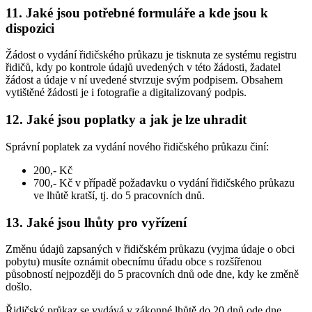
11. Jaké jsou potřebné formuláře a kde jsou k
dispozici
Žádost o vydání řidičského průkazu je tisknuta ze systému registru
řidičů, kdy po kontrole údajů uvedených v této žádosti, žadatel
žádost a údaje v ní uvedené stvrzuje svým podpisem. Obsahem
vytištěné žádosti je i fotografie a digitalizovaný podpis.
12. Jaké jsou poplatky a jak je lze uhradit
Správní poplatek za vydání nového řidičského průkazu činí:
200,- Kč
700,- Kč v případě požadavku o vydání řidičského průkazu
ve lhůtě kratší, tj. do 5 pracovních dnů.
13. Jaké jsou lhůty pro vyřízení
Změnu údajů zapsaných v řidičském průkazu (vyjma údaje o obci
pobytu) musíte oznámit obecnímu úřadu obce s rozšířenou
působností nejpozději do 5 pracovních dnů ode dne, kdy ke změně
došlo.
Řidičský průkaz se vydává v zákonné lhůtě do 20 dnů ode dne