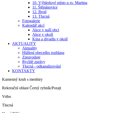
10. Výhledové místo u sv. Martina
11. Štěpánovice
12. Brod
13. Tlucná
Fotogalerie
Kalendář akcí
Akce v naší obci
Akce v okolí
Kina a divadla v okolí
AKTUALITY
Aktuality
Hlášení obecního rozhlasu
Zpravodaje
Rychlé zprávy
Tlucná - odkanalizování
KONTAKTY
Kamenný kruh s menhiry
Rekreační oblast Černý rybník/Porajt
Vrtbo
Tlucná