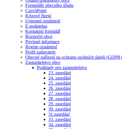
Ostatní dokumenty obce
Formuláře obecního úřadu
CzechPoint
Krizové řízení
Urgentní oznámení
E-podatelna
Kontaktní formulář
Rozpočet obce
Povinné informace
Registr oznámení
Profil zadavatele
Obecné nařízení na ochranu osobních údajů (GDPR)
Zastupitelstvo obce
Podklady pro zastupitelstvo
23. zasedání
24. zasedání
25. zasedání
26. zasedání
27. zasedání
28. zasedání
29. zasedání
30. zasedání
31.zasedání
33. zasedání
34. zasedání