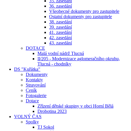
35. zasedání
36. zasedání
Všeobecné dokumenty pro zastupitele
Ostatní dokumenty pro zastupitele
38. zasedání
39. zasedání
41. zasedání
42. zasedání
43. zasedání
DOTACE
Malá vodní nádrž Tlucná
II⁄205 - Modernizace aglomeračního okruhu,
Tlucná - chodníky
DS "Kuřátka"
Dokumenty
Kontakty
Stravování
Ceník
Fotogalerie
Dotace
Zřízení dětské skupiny v obci Horní Bělá
Drobotina 2023
VOLNÝ ČAS
Spolky
TJ Sokol