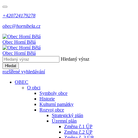
+420724179278
obec@hornibela.cz
Obec
Horní
Bělá
Obec
Horní
Bělá
Hledaný výraz
Hledat
rozšířené vyhledávání
OBEC
O obci
Symboly obce
Historie
Kulturní památky
Rozvoj obce
Strategický plán
Územní plán
Změna č.1 ÚP
Změna č.2 ÚP
Změna č. 3 ÚP