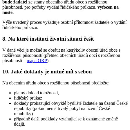
bude žadatel
ze strany obecního úřadu obce s rozšířenou
působností, pro potřeby vydání řidičského průkazu,
vyfocen
na
místě.
Výše uvedený proces vyžaduje osobní přítomnost žadatele o vydání
řidičského průkazu.
8. Na které instituci životní situaci řešit
V dané věci je možné se obrátit na kterýkoliv obecní úřad obce s
rozšířenou působností (přehled obecních úřadů obcí s rozšířenou
působností –
mapa ORP
)
.
10. Jaké doklady je nutné mít s sebou
Na obecním úřadu obce s rozšířenou působností předložte:
platný doklad totožnosti,
řidičský průkaz
doklady prokazující obvyklé bydliště žadatele na území České
republiky (pokud nemá trvalý pobyt na území České
republiky)
případně další podklady vztahující se k oznámené změně
údajů.