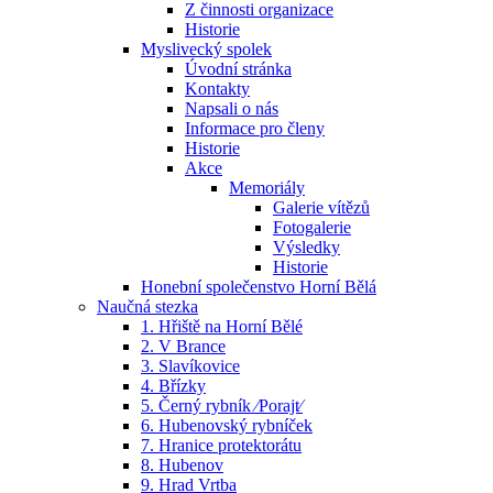
Z činnosti organizace
Historie
Myslivecký spolek
Úvodní stránka
Kontakty
Napsali o nás
Informace pro členy
Historie
Akce
Memoriály
Galerie vítězů
Fotogalerie
Výsledky
Historie
Honební společenstvo Horní Bělá
Naučná stezka
1. Hřiště na Horní Bělé
2. V Brance
3. Slavíkovice
4. Břízky
5. Černý rybník ⁄Porajt⁄
6. Hubenovský rybníček
7. Hranice protektorátu
8. Hubenov
9. Hrad Vrtba