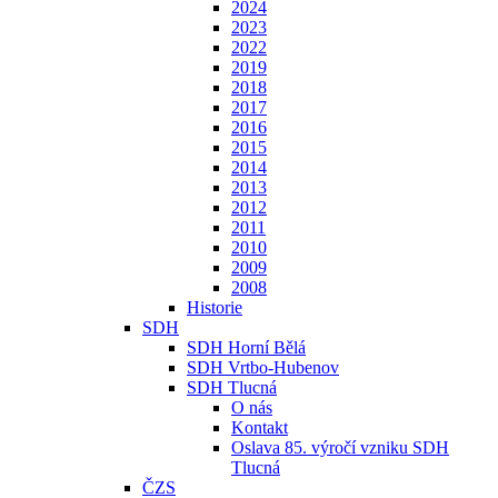
2024
2023
2022
2019
2018
2017
2016
2015
2014
2013
2012
2011
2010
2009
2008
Historie
SDH
SDH Horní Bělá
SDH Vrtbo-Hubenov
SDH Tlucná
O nás
Kontakt
Oslava 85. výročí vzniku SDH
Tlucná
ČZS