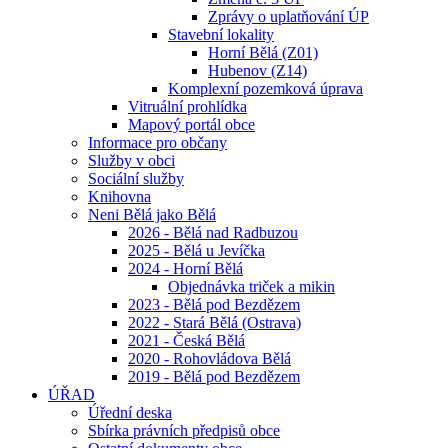
Zprávy o uplatňování ÚP
Stavební lokality
Horní Bělá (Z01)
Hubenov (Z14)
Komplexní pozemková úprava
Vitruální prohlídka
Mapový portál obce
Informace pro občany
Služby v obci
Sociální služby
Knihovna
Neni Bělá jako Bělá
2026 - Bělá nad Radbuzou
2025 - Bělá u Jevíčka
2024 - Horní Bělá
Objednávka triček a mikin
2023 - Bělá pod Bezdězem
2022 - Stará Bělá (Ostrava)
2021 - Česká Bělá
2020 - Rohovládova Bělá
2019 - Bělá pod Bezdězem
ÚŘAD
Úřední deska
Sbírka právních předpisů obce