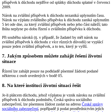
příspěvek k důchodu nejdříve od splátky důchodu splatné v červenci
2009.
Nárok na zvláštní příspěvek k důchodu nezaniká uplynutím času.
Nárok na výplatu zvláštního příspěvku k důchodu zaniká uplynutím
5 let ode dne, za který zvláštní příspěvek nebo jeho část náleží; tato
lhůta neplyne po dobu řízení o zvláštním příspěvku k důchodu.
Při souběhu nároků (tj. v případě, že žadatel by měl nárok na
zvláštní příspěvek k důchodu z více různých důvodů) se vyplácí
pouze jeden zvláštní příspěvek, a to ten, který je vyšší.
7. Jakým způsobem můžete zahájit řešení životní
situace
Řízení lze zahájit pouze na podkladě písemné žádosti podané
některou z osob uvedených v bodě 05.
8. Na které instituci životní situaci řešit
Je-li plátcem důchodu, jehož výplatou je vznik nároku na zvláštní
příspěvek k důchodu podmíněn, Česká správa sociálního
zabezpečení, lze písemnou žádost zaslat na adresu
České správy
sociálního zabezpečení
, popřípadě ji podat prostřednictvím jejích