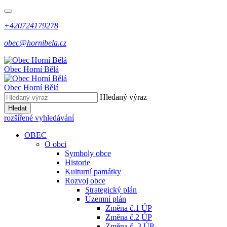
+420724179278
obec@hornibela.cz
Obec
Horní
Bělá
Obec
Horní
Bělá
Hledaný výraz
Hledat
rozšířené vyhledávání
OBEC
O obci
Symboly obce
Historie
Kulturní památky
Rozvoj obce
Strategický plán
Územní plán
Změna č.1 ÚP
Změna č.2 ÚP
Změna č. 3 ÚP