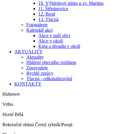
10. Výhledové místo u sv. Martina
11. Štěpánovice
12. Brod
13. Tlucná
Fotogalerie
Kalendář akcí
Akce v naší obci
Akce v okolí
Kina a divadla v okolí
AKTUALITY
Aktuality
Hlášení obecního rozhlasu
Zpravodaje
Rychlé zprávy
Tlucná - odkanalizování
KONTAKTY
Hubenov
Vrtbo
Horní Bělá
Rekreační oblast Černý rybník/Porajt