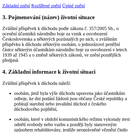
Základní znění
Rozšířené znění
Úplné znění
3. Pojmenování (název) životní situace
Zvláštní příspěvek k důchodu podle zákona č. 357/2005 Sb., o
ocenění účastníků národního boje za vznik a osvobození
Československa a některých pozůstalých po nich, o zvláštním
příspěvku k důchodu některým osobám, o jednorázové peněžní
částce některým účastníkům národního boje za osvobození v letech
1939 až 1945 a o změně některých zákonů, ve znění pozdějších
předpisů
4. Základní informace k životní situaci
Zvláštní příspěvek k důchodu náleží:
osobám, jimž byla výše důchodu upravena jako účastníkům
odboje, ke dni podání žádosti jsou občany České republiky a
pobírají starobní nebo invalidní důchod z českého
důchodového pojištění,
osobám, které v období komunistického režimu vykonaly trest
odnětí svobody nebo vazbu a později byly stanoveným
způsobem rehabilitovány, jestliže neoprávněné věznění činilo