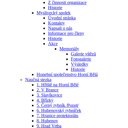
Z činnosti organizace
Historie
Myslivecký spolek
Úvodní stránka
Kontakty
Napsali o nás
Informace pro členy
Historie
Akce
Memoriály
Galerie vítězů
Fotogalerie
Výsledky
Historie
Honební společenstvo Horní Bělá
Naučná stezka
1. Hřiště na Horní Bělé
2. V Brance
3. Slavíkovice
4. Břízky
5. Černý rybník ⁄Porajt⁄
6. Hubenovský rybníček
7. Hranice protektorátu
8. Hubenov
9. Hrad Vrtba