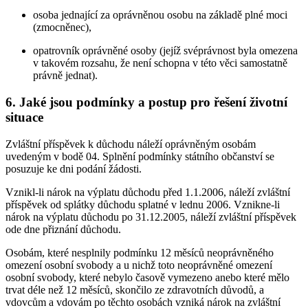
osoba jednající za oprávněnou osobu na základě plné moci
(zmocněnec),
opatrovník oprávněné osoby (jejíž svéprávnost byla omezena
v takovém rozsahu, že není schopna v této věci samostatně
právně jednat).
6. Jaké jsou podmínky a postup pro řešení životní
situace
Zvláštní příspěvek k důchodu náleží oprávněným osobám
uvedeným v bodě 04. Splnění podmínky státního občanství se
posuzuje ke dni podání žádosti.
Vznikl-li nárok na výplatu důchodu před 1.1.2006, náleží zvláštní
příspěvek od splátky důchodu splatné v lednu 2006. Vznikne-li
nárok na výplatu důchodu po 31.12.2005, náleží zvláštní příspěvek
ode dne přiznání důchodu.
Osobám, které nesplnily podmínku 12 měsíců neoprávněného
omezení osobní svobody a u nichž toto neoprávněné omezení
osobní svobody, které nebylo časově vymezeno anebo které mělo
trvat déle než 12 měsíců, skončilo ze zdravotních důvodů, a
vdovcům a vdovám po těchto osobách vzniká nárok na zvláštní