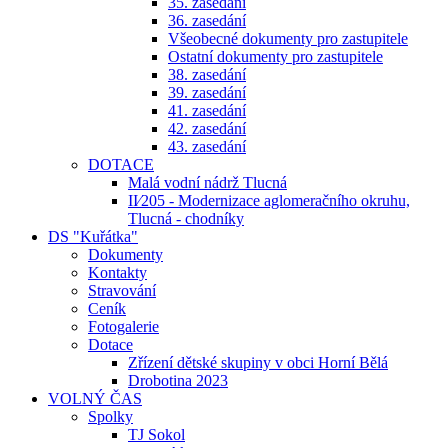
35. zasedání
36. zasedání
Všeobecné dokumenty pro zastupitele
Ostatní dokumenty pro zastupitele
38. zasedání
39. zasedání
41. zasedání
42. zasedání
43. zasedání
DOTACE
Malá vodní nádrž Tlucná
II⁄205 - Modernizace aglomeračního okruhu,
Tlucná - chodníky
DS "Kuřátka"
Dokumenty
Kontakty
Stravování
Ceník
Fotogalerie
Dotace
Zřízení dětské skupiny v obci Horní Bělá
Drobotina 2023
VOLNÝ ČAS
Spolky
TJ Sokol