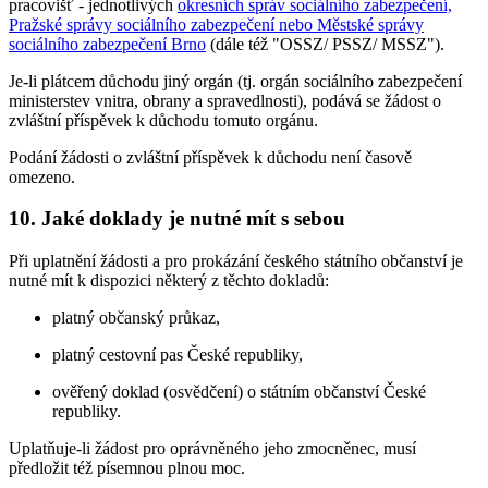
pracovišť - jednotlivých
okresních správ sociálního zabezpečení,
Pražské správy sociálního zabezpečení nebo Městské správy
sociálního zabezpečení Brno
(dále též "OSSZ/ PSSZ/ MSSZ").
Je-li plátcem důchodu jiný orgán (tj. orgán sociálního zabezpečení
ministerstev vnitra, obrany a spravedlnosti), podává se žádost o
zvláštní příspěvek k důchodu tomuto orgánu.
Podání žádosti o zvláštní příspěvek k důchodu není časově
omezeno.
10. Jaké doklady je nutné mít s sebou
Při uplatnění žádosti a pro prokázání českého státního občanství je
nutné mít k dispozici některý z těchto dokladů:
platný občanský průkaz,
platný cestovní pas České republiky,
ověřený doklad (osvědčení) o státním občanství České
republiky.
Uplatňuje-li žádost pro oprávněného jeho zmocněnec, musí
předložit též písemnou plnou moc.