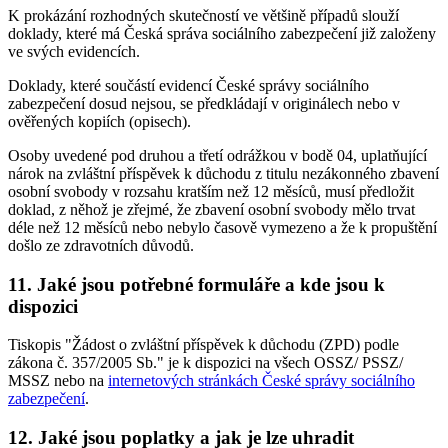
K prokázání rozhodných skutečností ve většině případů slouží
doklady, které má Česká správa sociálního zabezpečení již založeny
ve svých evidencích.
Doklady, které součástí evidencí České správy sociálního
zabezpečení dosud nejsou, se předkládají v originálech nebo v
ověřených kopiích (opisech).
Osoby uvedené pod druhou a třetí odrážkou v bodě 04, uplatňující
nárok na zvláštní příspěvek k důchodu z titulu nezákonného zbavení
osobní svobody v rozsahu kratším než 12 měsíců, musí předložit
doklad, z něhož je zřejmé, že zbavení osobní svobody mělo trvat
déle než 12 měsíců nebo nebylo časově vymezeno a že k propuštění
došlo ze zdravotních důvodů.
11. Jaké jsou potřebné formuláře a kde jsou k
dispozici
Tiskopis "Žádost o zvláštní příspěvek k důchodu (ZPD) podle
zákona č. 357/2005 Sb." je k dispozici na všech OSSZ/ PSSZ/
MSSZ nebo na
internetových stránkách České správy sociálního
zabezpečení
.
12. Jaké jsou poplatky a jak je lze uhradit