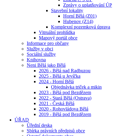
Zprávy o uplatňování ÚP
Stavební lokality
Horní Bělá (Z01)
Hubenov (Z14)
Komplexní pozemková úprava
Vitruální prohlídka
Mapový portál obce
Informace pro občany
Služby v obci
Sociální služby
Knihovna
Neni Bělá jako Bělá
2026 - Bělá nad Radbuzou
2025 - Bělá u Jevíčka
2024 - Horní Bělá
Objednávka triček a mikin
2023 - Bělá pod Bezdězem
2022 - Stará Bělá (Ostrava)
2021 - Česká Bělá
2020 - Rohovládova Bělá
2019 - Bělá pod Bezdězem
ÚŘAD
Úřední deska
Sbírka právních předpisů obce