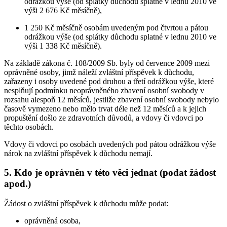
odrážkou výše (od splátky důchodu splatné v lednu 2010 ve
výši 2 676 Kč měsíčně),
1 250 Kč měsíčně osobám uvedeným pod čtvrtou a pátou
odrážkou výše (od splátky důchodu splatné v lednu 2010 ve
výši 1 338 Kč měsíčně).
Na základě zákona č. 108/2009 Sb. byly od července 2009 mezi
oprávněné osoby, jimž náleží zvláštní příspěvek k důchodu,
zařazeny i osoby uvedené pod druhou a třetí odrážkou výše, které
nesplňují podmínku neoprávněného zbavení osobní svobody v
rozsahu alespoň 12 měsíců, jestliže zbavení osobní svobody nebylo
časově vymezeno nebo mělo trvat déle než 12 měsíců a k jejich
propuštění došlo ze zdravotních důvodů, a vdovy či vdovci po
těchto osobách.
Vdovy či vdovci po osobách uvedených pod pátou odrážkou výše
nárok na zvláštní příspěvek k důchodu nemají.
5. Kdo je oprávněn v této věci jednat (podat žádost
apod.)
Žádost o zvláštní příspěvek k důchodu může podat:
oprávněná osoba,