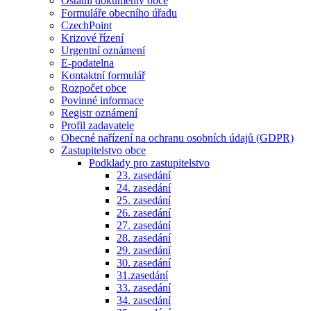
Ostatní dokumenty obce
Formuláře obecního úřadu
CzechPoint
Krizové řízení
Urgentní oznámení
E-podatelna
Kontaktní formulář
Rozpočet obce
Povinné informace
Registr oznámení
Profil zadavatele
Obecné nařízení na ochranu osobních údajů (GDPR)
Zastupitelstvo obce
Podklady pro zastupitelstvo
23. zasedání
24. zasedání
25. zasedání
26. zasedání
27. zasedání
28. zasedání
29. zasedání
30. zasedání
31.zasedání
33. zasedání
34. zasedání