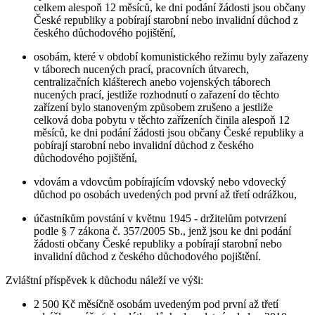
celkem alespoň 12 měsíců, ke dni podání žádosti jsou občany
České republiky a pobírají starobní nebo invalidní důchod z
českého důchodového pojištění,
osobám, které v období komunistického režimu byly zařazeny
v táborech nucených prací, pracovních útvarech,
centralizačních klášterech anebo vojenských táborech
nucených prací, jestliže rozhodnutí o zařazení do těchto
zařízení bylo stanoveným způsobem zrušeno a jestliže
celková doba pobytu v těchto zařízeních činila alespoň 12
měsíců, ke dni podání žádosti jsou občany České republiky a
pobírají starobní nebo invalidní důchod z českého
důchodového pojištění,
vdovám a vdovcům pobírajícím vdovský nebo vdovecký
důchod po osobách uvedených pod první až třetí odrážkou,
účastníkům povstání v květnu 1945 - držitelům potvrzení
podle § 7 zákona č. 357/2005 Sb., jenž jsou ke dni podání
žádosti občany České republiky a pobírají starobní nebo
invalidní důchod z českého důchodového pojištění.
Zvláštní příspěvek k důchodu náleží ve výši:
2 500 Kč měsíčně osobám uvedeným pod první až třetí