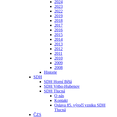
2024
2023
2022
2019
2018
2017
2016
2015
2014
2013
2012
2011
2010
2009
2008
Historie
SDH
SDH Horní Bělá
SDH Vrtbo-Hubenov
SDH Tlucná
O nás
Kontakt
Oslava 85. výročí vzniku SDH
Tlucná
ČZS