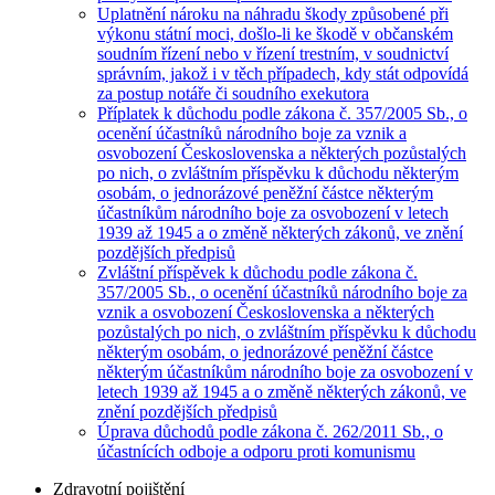
Uplatnění nároku na náhradu škody způsobené při
výkonu státní moci, došlo-li ke škodě v občanském
soudním řízení nebo v řízení trestním, v soudnictví
správním, jakož i v těch případech, kdy stát odpovídá
za postup notáře či soudního exekutora
Příplatek k důchodu podle zákona č. 357/2005 Sb., o
ocenění účastníků národního boje za vznik a
osvobození Československa a některých pozůstalých
po nich, o zvláštním příspěvku k důchodu některým
osobám, o jednorázové peněžní částce některým
účastníkům národního boje za osvobození v letech
1939 až 1945 a o změně některých zákonů, ve znění
pozdějších předpisů
Zvláštní příspěvek k důchodu podle zákona č.
357/2005 Sb., o ocenění účastníků národního boje za
vznik a osvobození Československa a některých
pozůstalých po nich, o zvláštním příspěvku k důchodu
některým osobám, o jednorázové peněžní částce
některým účastníkům národního boje za osvobození v
letech 1939 až 1945 a o změně některých zákonů, ve
znění pozdějších předpisů
Úprava důchodů podle zákona č. 262/2011 Sb., o
účastnících odboje a odporu proti komunismu
Zdravotní pojištění