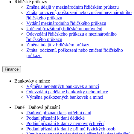
Řidičské průkazy
Změna údajů v mezinárodním řidičském průkazu
Ztráta, odcizení, poškození nebo zničení mezinárodního
řidičského průkazu
Vydání mezinárodního řidičského průkazu
Udělení (rozšíření) řidičského oprávnění
Odevzdání řidičského průkazu a mezinárodního
řidičského průkazu
Změna údajů v řidičském průkazu
Ztráta, odcizení, poškození nebo zničení řidičského
průkazu
Finance
Bankovky a mince
Výměna neplatných bankovek a mincí
Odevzdání padělané bankovky nebo mince
Výměna poškozených bankovek a mincí
Daně - Daňová přiznání
Daňové přiznání ke spotřební dani
Podání přiznání k dani dědické
Podání přiznání k dani z nemovitých věcí
Podání přiznání k dani z příjmů fyzických osob