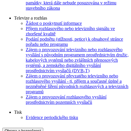
památky, která dále nebude posuzována v režimu
stavebního zákona
Televize a rozhlas
Žádost o poskytnutí informace
Příjem rozhlasového nebo televizního signálu ve
zhoršené kvalitě
Podání podnětu (stížnosti, petice) k obsahové stránce
pořadu nebo programu
Zájem o provozování televizního nebo rozhlasového
vysílání s původním programem prostřednictvím družic,
kabelových systémů nebo zvláštních přenosových
systémů, a zemského digitálního vysílání
prostřednictvím vysílačů (DVB-T)
Zájem o provozování převzatého televizního nebo
rozhlasového vysílání - tj. příjem a současné úplné a
nezměněné šíření původních rozhlasových a televizních
programů
Zájem o provozování rozhlasového vysílání
prostřednictvím pozemních vysílačů
Tisk
Evidence periodického tisku
Obrana a bezpečnost