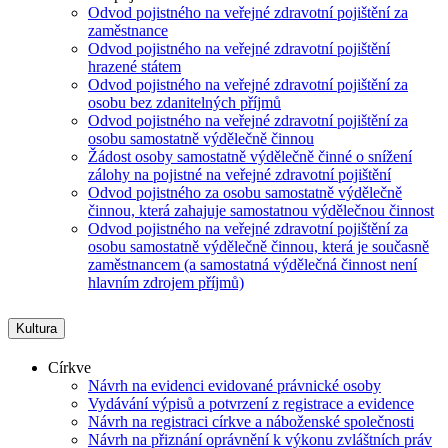
Odvod pojistného na veřejné zdravotní pojištění za
zaměstnance
Odvod pojistného na veřejné zdravotní pojištění
hrazené státem
Odvod pojistného na veřejné zdravotní pojištění za
osobu bez zdanitelných příjmů
Odvod pojistného na veřejné zdravotní pojištění za
osobu samostatně výdělečně činnou
Žádost osoby samostatně výdělečně činné o snížení
zálohy na pojistné na veřejné zdravotní pojištění
Odvod pojistného za osobu samostatně výdělečně
činnou, která zahajuje samostatnou výdělečnou činnost
Odvod pojistného na veřejné zdravotní pojištění za
osobu samostatně výdělečně činnou, která je současně
zaměstnancem (a samostatná výdělečná činnost není
hlavním zdrojem příjmů)
Kultura
Církve
Návrh na evidenci evidované právnické osoby
Vydávání výpisů a potvrzení z registrace a evidence
Návrh na registraci církve a náboženské společnosti
Návrh na přiznání oprávnění k výkonu zvláštních práv