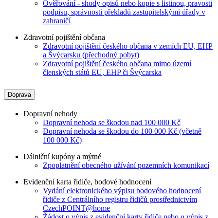
Ověřování - shody opisů nebo kopie s listinou, pravosti
podpisu, správnosti překladů zastupitelskými úřady v
zahraničí
Zdravotní pojištění občana
Zdravotní pojištění českého občana v zemích EU, EHP
a Švýcarsku (přechodný pobyt)
Zdravotní pojištění českého občana mimo území
členských států EU, EHP či Švýcarska
Doprava
Dopravní nehody
Dopravní nehoda se škodou nad 100 000 Kč
Dopravní nehoda se škodou do 100 000 Kč (včetně
100 000 Kč)
Dálniční kupóny a mýtné
Zpoplatnění obecného užívání pozemních komunikací
Evidenční karta řidiče, bodové hodnocení
Vydání elektronického výpisu bodového hodnocení
řidiče z Centrálního registru řidičů prostřednictvím
CzechPOINT@home
Žádost o výpis z evidenční karty řidiče nebo o výpis z