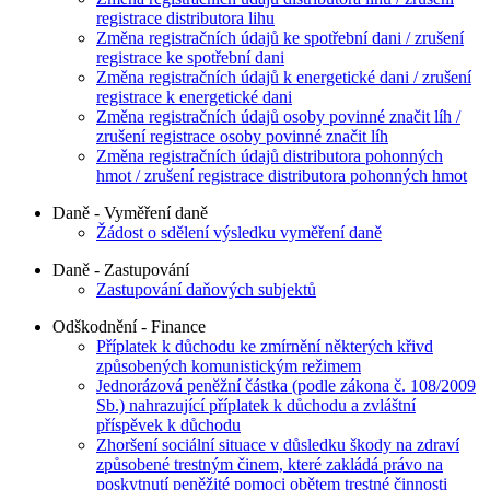
registrace distributora lihu
Změna registračních údajů ke spotřební dani / zrušení
registrace ke spotřební dani
Změna registračních údajů k energetické dani / zrušení
registrace k energetické dani
Změna registračních údajů osoby povinné značit líh /
zrušení registrace osoby povinné značit líh
Změna registračních údajů distributora pohonných
hmot / zrušení registrace distributora pohonných hmot
Daně - Vyměření daně
Žádost o sdělení výsledku vyměření daně
Daně - Zastupování
Zastupování daňových subjektů
Odškodnění - Finance
Příplatek k důchodu ke zmírnění některých křivd
způsobených komunistickým režimem
Jednorázová peněžní částka (podle zákona č. 108/2009
Sb.) nahrazující příplatek k důchodu a zvláštní
příspěvek k důchodu
Zhoršení sociální situace v důsledku škody na zdraví
způsobené trestným činem, které zakládá právo na
poskytnutí peněžité pomoci obětem trestné činnosti