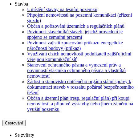
Stavba
Umístění stavby na lesním pozemku
Připojení nemovitosti na pozemní komunikaci (zřízení
sjezdu)
Občan a pořizování územních a regulačních plánů
Povinnost stavebníků staveb, jejichž provedení je
spojeno se zemními pracemi
Povinnost zajistit zpracování průkazu energetické
náročnosti budovy (průkaz)
Využívání cizích nemovitostí podnikateli zajišťujícími
veřejnou komunikační síť
Stanovení ochranného pásma a vymezení práv a
povinností vlastníka ochranného pásma a vlastníků
nemovitostí
Žádost o stanovisko dotčeného orgánu státní správy k
dokumentaci staveb v rozsahu požárně bezpečnostního
řešení
Občan a územní plán (resp. regulační plán) při koupi
nemovitosti a přípravě výstavby nebo jiném záměru na
využití pozemku
Cestování
Se zvířaty