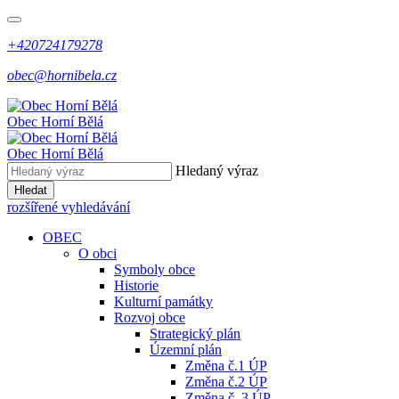
+420724179278
obec@hornibela.cz
Obec
Horní
Bělá
Obec
Horní
Bělá
Hledaný výraz
Hledat
rozšířené vyhledávání
OBEC
O obci
Symboly obce
Historie
Kulturní památky
Rozvoj obce
Strategický plán
Územní plán
Změna č.1 ÚP
Změna č.2 ÚP
Změna č. 3 ÚP