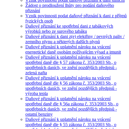
Vznik povinnosti podat daňové přiznání k dani silniční
Žádost o prodloužení lhůty pro podání daňového
přiznání
Vznik povinnosti podat daňové přiznání k dani z příjmů
fyzických osob
Daňové přiznání ke spotřební dani z tabákových
výrobků nebo ze surového tabáku
Daňové přiznání k dani z(e) elektřiny / pevných paliv /
zemního plynu a některých dalších plynů
Daňové přiznání k uplatnění nároku na vrácení
energetické daně osobám požívajícím výsad a imunit
Daňové přiznání k uplatnění nároku na vrácení
spotřební daně dle § 57 zákona č. 353/2003 Sb., o
spotřebních daních, ve znění pozdějších předpisů -
zelená nafta
Daňové přiznání k uplatnění nároku na vrácení
spotřební daně dle § 56 zákona č. 353/2003 Sb., o
spotřebních daních, ve znění pozdějších předpisů -
výroba tepla
Daňové přiznání k uplatnění nároku na vrácení
spotřební daně dle § 56a zákona č. 353/2003 Sb., o
spotřebních daních, ve znění pozdějších předpisů -
ostatní benziny
Daňové přiznání k uplatnění nároku na vrácení
spotřební daně dle § 55 zákona č. 353/2003 Sb., o