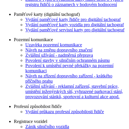
registru řidičů o záznamech v bodovém hodnocení
Paměťové karty (digitální tachograf)
Vydání paměťové karty řidiče pro digitální tachograf
Vydání paměťové karty vozidla pro digitální tachograf
Vydání paměťové servisní karty pro digitální tachograf
Pozemní komunikace
Uzavírka pozemní komunikace
Návrh na změnu dopravního značení
Zvláštní užívání - nadměrná přeprava
Povolení stavby v silničním ochranném pásmu
Povolení k umístění pevné překážky na pozemní
komunikaci
Návrh na zřízení dopravního zařízení - krátkého
příčného prahu
Zvláštní užívání - reklamní zařízení, stavební práce,
umístění inženýrských sítí, vyhrazené parkovací stání,
provozování stánků, sportovní a kulturní akce apod.
Profesní způsobilost řidiče
Vydání průkazu profesní způsobilosti řidiče
Registrace vozidel
Zánik silničního vozidla