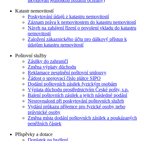
likvidován jednotkou požární ochrany)
Katastr nemovitostí
Poskytování údajů z katastru nemovitostí
Záznam práva k nemovitostem do katastru nemovitostí
Návrh na zahájení řízení o povolení vkladu do katastru
nemovitostí
Založení zákaznického účtu pro dálkový přístup k
údajům katastru nemovitostí
Poštovní služby
Zásilky do zahraničí
Změna výplaty důchodu
Reklamace nesplnění poštovní smlouvy
Žádost o spojovací číslo plátce SIPO
Dodání poštovních zásilek fyzickým osobám
Výplata důchodu prostřednictvím České pošty, s.p.
Balení poštovních zásilek a jejich následné podání
Nesrovnalosti při poskytování poštovních služeb
Vydání průkazu příjemce pro fyzické osoby nebo
právnické osoby
Změna místa dodání poštovních zásilek a poukázaných
peněžních částek
Příspěvky a dotace
Doplatek na bydlení