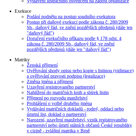
Vystavení lustračního osvědčení na žádost organizace
Exekuce
Podání podnětu na postup soudního exekutora
Postup při daňové exekuci podle zákona č. 280/2009
Sb., daňový řád, ve znění pozdějších předpisů (dále jen
"daňový řád")
Doručení exekučního příkazu podle § 178 odst. 4
zákona č. 280/2009 Sb., daňový řád, ve znění
pozdějších předpisů (dále jen "daňový řád")
Matriky
Ženská příjmení
Ověřování shody opisu nebo kopie s listinou (vidimace)
a ověřování pravosti podpisu (legalizace)
Změna jména a příjmení
Uzavření registrovaného partnerství
Nahlížení do matričních knih a sbírek listin
Příjmení po rozvodu manželství
Prohlášení o volbě druhého jména
Vydávání matričních dokladů - rodný, oddací nebo
úmrtní list, doklad o partnerství
Narození, uzavření manželství, vznik registrovaného
partnerství nebo úmrtí státních občanů České republiky
v cizině - zvláštní matrika v Brně