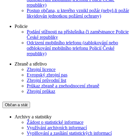
republiky)
Postup občana, u kterého vznikl požár (nebyl-li požár
likvidován jednotkou požární ochrany)
Policie
Podání stížnosti na příslušníka či zaměstnance Policie
České republiky
Odcizení mobilního telefonu (zablokování nebo
odblokování mobilního telefonu Policií České
republiky)
Zbraně a střelivo
Zbrojní licence
Evropský zbrojní pas
Zbrojní průvodní list
Průkaz zbraně a znehodnocení zbraně
Zbrojní průkaz
Občan a stát
Archivy a statistiky
Žádost o statistické informace
Využívání archivních informací
Vyplňování a zasílání statistických informací