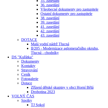
35. zasedání
36. zasedání
Všeobecné dokumenty pro zastupitele
Ostatní dokumenty pro zastupitele
38. zasedání
39. zasedání
41. zasedání
42. zasedání
43. zasedání
DOTACE
Malá vodní nádrž Tlucná
II⁄205 - Modernizace aglomeračního okruhu,
Tlucná - chodníky
DS "Kuřátka"
Dokumenty
Kontakty
Stravování
Ceník
Fotogalerie
Dotace
Zřízení dětské skupiny v obci Horní Bělá
Drobotina 2023
VOLNÝ ČAS
Spolky
TJ Sokol