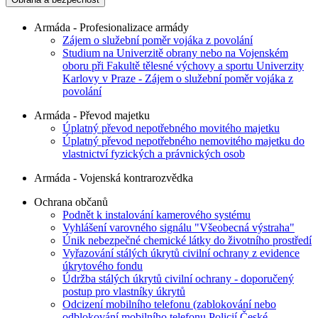
Armáda - Profesionalizace armády
Zájem o služební poměr vojáka z povolání
Studium na Univerzitě obrany nebo na Vojenském
oboru při Fakultě tělesné výchovy a sportu Univerzity
Karlovy v Praze - Zájem o služební poměr vojáka z
povolání
Armáda - Převod majetku
Úplatný převod nepotřebného movitého majetku
Úplatný převod nepotřebného nemovitého majetku do
vlastnictví fyzických a právnických osob
Armáda - Vojenská kontrarozvědka
Ochrana občanů
Podnět k instalování kamerového systému
Vyhlášení varovného signálu "Všeobecná výstraha"
Únik nebezpečné chemické látky do životního prostředí
Vyřazování stálých úkrytů civilní ochrany z evidence
úkrytového fondu
Údržba stálých úkrytů civilní ochrany - doporučený
postup pro vlastníky úkrytů
Odcizení mobilního telefonu (zablokování nebo
odblokování mobilního telefonu Policií České