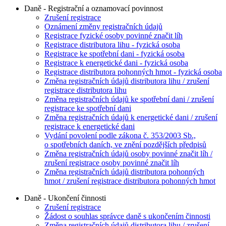
Daně - Registrační a oznamovací povinnost
Zrušení registrace
Oznámení změny registračních údajů
Registrace fyzické osoby povinné značit líh
Registrace distributora lihu - fyzická osoba
Registrace ke spotřební dani - fyzická osoba
Registrace k energetické dani - fyzická osoba
Registrace distributora pohonných hmot - fyzická osoba
Změna registračních údajů distributora lihu / zrušení
registrace distributora lihu
Změna registračních údajů ke spotřební dani / zrušení
registrace ke spotřební dani
Změna registračních údajů k energetické dani / zrušení
registrace k energetické dani
Vydání povolení podle zákona č. 353/2003 Sb.,
o spotřebních daních, ve znění pozdějších předpisů
Změna registračních údajů osoby povinné značit líh /
zrušení registrace osoby povinné značit líh
Změna registračních údajů distributora pohonných
hmot / zrušení registrace distributora pohonných hmot
Daně - Ukončení činnosti
Zrušení registrace
Žádost o souhlas správce daně s ukončením činnosti
Změna registračních údajů distributora lihu / zrušení