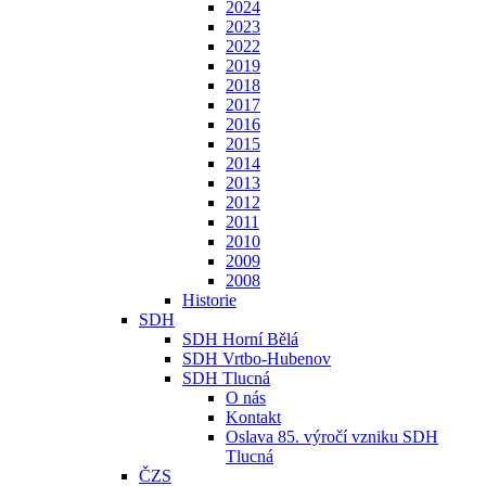
2024
2023
2022
2019
2018
2017
2016
2015
2014
2013
2012
2011
2010
2009
2008
Historie
SDH
SDH Horní Bělá
SDH Vrtbo-Hubenov
SDH Tlucná
O nás
Kontakt
Oslava 85. výročí vzniku SDH
Tlucná
ČZS