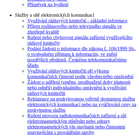
Příspěvek na bydlení
Služby a sítě elektronických komunikací
Využívání rádiových kmitočtů - základní informace
Příjem rozhlasového nebo televizního signálu ve
zhoršené kvalitě
Rušení nebo chybovost signálu zařízení využívajícího
rádiové kmitočty
Podání žádosti o informace dle zákona č. 106/1999 Sb.,
o svobodném přístupu k informacím, ve znění
pozdějších předpisů, Českému telekomunikačnímu
úřadu
Využívání rádiových kmitočtů při výkonu
komunikačních činností podle všeobecného oprávnění
Žádost o udělení (změnu, prodloužení doby platnosti
nebo odnětí) individuálního oprávnění k využívání
rádiových kmitočtů
Reklamace na poskytovanou veřejně dostupnou službu
elektronických komunikací nebo na vyúčtování ceny za
poskytnutou službu
Rušení provozu radiokomunikačních zařízení a sítí
elektromagnetickým stíněním nebo odrazy
elektromagnetických vln stavbami nebo činnostmi
souvisejícími s prováděním stavby