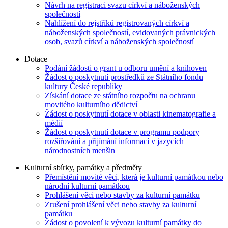
Návrh na registraci svazu církví a náboženských
společností
Nahlížení do rejstříků registrovaných církví a
náboženských společností, evidovaných právnických
osob, svazů církví a náboženských společností
Dotace
Podání žádosti o grant u odboru umění a knihoven
Žádost o poskytnutí prostředků ze Státního fondu
kultury České republiky
Získání dotace ze státního rozpočtu na ochranu
movitého kulturního dědictví
Žádost o poskytnutí dotace v oblasti kinematografie a
médií
Žádost o poskytnutí dotace v programu podpory
rozšiřování a přijímání informací v jazycích
národnostních menšin
Kulturní sbírky, památky a předměty
Přemístění movité věci, která je kulturní památkou nebo
národní kulturní památkou
Prohlášení věci nebo stavby za kulturní památku
Zrušení prohlášení věci nebo stavby za kulturní
památku
Žádost o povolení k vývozu kulturní památky do