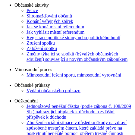
Občanské aktivity
Petice
Shromažďování občanů
Konání veřejných sbírek
Jak se koná místní referendum
Jak vyhlásit místní referendum
Registrace politické strany nebo politického hnutí
Zrušení spolku
Založení spolku
Změny týkající se spolků (bývalých občanských
sdružení) související s novým občanským zákoníkem
Mimosoudní proces
Mimosoudní řešení sporu, mimosoudní vyrovnání
Občanské průkazy
Vydání občanského průkazu
Odškodnění
Jednorázová peněžní částka (podle zákona č. 108/2009
Sb.) nahrazující příplatek k důchodu a zvláštní
příspěvek k důchodu
Zhoršení sociální situace v důsledku škody na zdraví
způsobené trestným činem, které zakládá právo na
poskytnutí peněžité pomoci obětem trestné činnosti