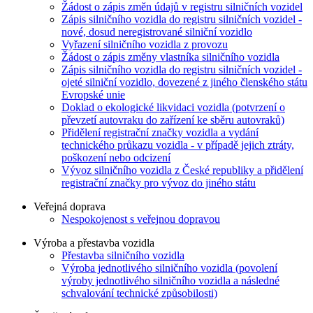
Žádost o zápis změn údajů v registru silničních vozidel
Zápis silničního vozidla do registru silničních vozidel -
nové, dosud neregistrované silniční vozidlo
Vyřazení silničního vozidla z provozu
Žádost o zápis změny vlastníka silničního vozidla
Zápis silničního vozidla do registru silničních vozidel -
ojeté silniční vozidlo, dovezené z jiného členského státu
Evropské unie
Doklad o ekologické likvidaci vozidla (potvrzení o
převzetí autovraku do zařízení ke sběru autovraků)
Přidělení registrační značky vozidla a vydání
technického průkazu vozidla - v případě jejich ztráty,
poškození nebo odcizení
Vývoz silničního vozidla z České republiky a přidělení
registrační značky pro vývoz do jiného státu
Veřejná doprava
Nespokojenost s veřejnou dopravou
Výroba a přestavba vozidla
Přestavba silničního vozidla
Výroba jednotlivého silničního vozidla (povolení
výroby jednotlivého silničního vozidla a následné
schvalování technické způsobilosti)