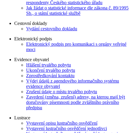
respondenty Českého statistického úřadu
Jak žádat o statistické informace dle zákona č. 89/1995
Sb., o státní statistické službě
Cestovní doklady
Vydání cestovního dokladu
Elektronický podpis
Elektronický podpis pro komunikaci s orgány veřejné
moci
Evidence obyvatel
Hlášení trvalého pobytu
Ukončení trvalého pobytu
Zprostředkování kontaktu
Výdej údajů z agendového informačního systému
evidence obyvatel
Zrušení údaje o místu trvalého pobytu
Zavedení (změna, zrušení) adresy, na kterou mají být
doručovány písemnosti podle zvláštního právního
předpisu
Lustrace
Vystavení opisu lustračního osvědčení
Vystavení lustračního osvědčení jednotlivci