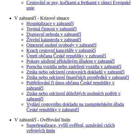
Cestování se psy, kočkami a fretkami v rámci Evropské
unie
V zahraničí - Krizové situace
Hospitalizace v zahraničí
Trestná činnost v zahraničí
Dopravní nehoda v zahraničí
Živelní katastrofa v zahraničí
Omezení osobní svobody v zahraničí
Krach cestovní kanceláře v zahraničí
Úmrtí občana České republiky v zahraničí
Pokuty uložené příslušným úřadem v zahraničí
Porucha vozidla nebo zadržení vozidla v zahraničí
Ztráta nebo odcizení cestovních dokladů v zahraničí
Ztráta nebo odcizení finančních prostředků v zahraničí
Pohřešování či únos občana České republiky v
zahraničí
Ztráta nebo odcizení důležitých osobních potřeb v
zahraničí
Vydání cestovního dokladu na zastupitelském úřadu
České republiky v zahraničí
V zahraničí - Ověřování listin
Superlegalizace, vyšší ověření, uznávání cizích
veřejných listin