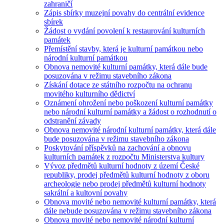
zahraničí
Zápis sbírky muzejní povahy do centrální evidence
sbírek
Žádost o vydání povolení k restaurování kulturních
památek
Přemístění stavby, která je kulturní památkou nebo
národní kulturní památkou
Obnova nemovité kulturní památky, která dále bude
posuzována v režimu stavebního zákona
Získání dotace ze státního rozpočtu na ochranu
movitého kulturního dědictví
Oznámení ohrožení nebo poškození kulturní památky
nebo národní kulturní památky a žádost o rozhodnutí o
odstranění závady
Obnova nemovité národní kulturní památky, která dále
bude posuzována v režimu stavebního zákona
Poskytování příspěvků na zachování a obnovu
kulturních památek z rozpočtu Ministerstva kultury
Vývoz předmětů kulturní hodnoty z území České
republiky, prodej předmětů kulturní hodnoty z oboru
archeologie nebo prodej předmětů kulturní hodnoty
sakrální a kultovní povahy
Obnova movité nebo nemovité kulturní památky, která
dále nebude posuzována v režimu stavebního zákona
Obnova movité nebo nemovité národní kulturní