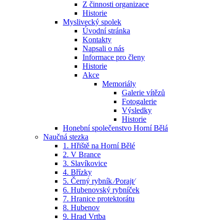
Z činnosti organizace
Historie
Myslivecký spolek
Úvodní stránka
Kontakty
Napsali o nás
Informace pro členy
Historie
Akce
Memoriály
Galerie vítězů
Fotogalerie
Výsledky
Historie
Honební společenstvo Horní Bělá
Naučná stezka
1. Hřiště na Horní Bělé
2. V Brance
3. Slavíkovice
4. Břízky
5. Černý rybník ⁄Porajt⁄
6. Hubenovský rybníček
7. Hranice protektorátu
8. Hubenov
9. Hrad Vrtba