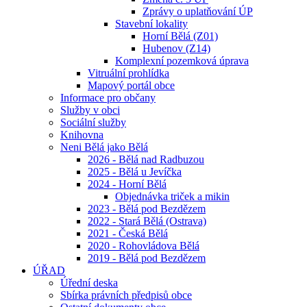
Zprávy o uplatňování ÚP
Stavební lokality
Horní Bělá (Z01)
Hubenov (Z14)
Komplexní pozemková úprava
Vitruální prohlídka
Mapový portál obce
Informace pro občany
Služby v obci
Sociální služby
Knihovna
Neni Bělá jako Bělá
2026 - Bělá nad Radbuzou
2025 - Bělá u Jevíčka
2024 - Horní Bělá
Objednávka triček a mikin
2023 - Bělá pod Bezdězem
2022 - Stará Bělá (Ostrava)
2021 - Česká Bělá
2020 - Rohovládova Bělá
2019 - Bělá pod Bezdězem
ÚŘAD
Úřední deska
Sbírka právních předpisů obce