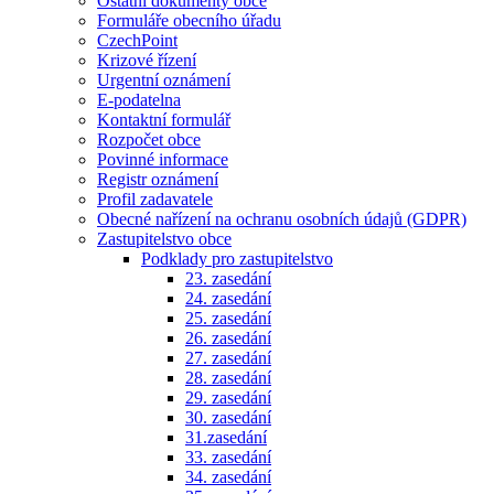
Ostatní dokumenty obce
Formuláře obecního úřadu
CzechPoint
Krizové řízení
Urgentní oznámení
E-podatelna
Kontaktní formulář
Rozpočet obce
Povinné informace
Registr oznámení
Profil zadavatele
Obecné nařízení na ochranu osobních údajů (GDPR)
Zastupitelstvo obce
Podklady pro zastupitelstvo
23. zasedání
24. zasedání
25. zasedání
26. zasedání
27. zasedání
28. zasedání
29. zasedání
30. zasedání
31.zasedání
33. zasedání
34. zasedání