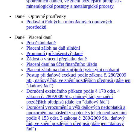
spotřebních daních, ve znění pozdějších předpisů -
mineralogické postupy a metalurgické procesy
Daně - Opravné prostředky
Podávání řádných a mimořádných opravných
prostředků
Daně - Placení daní
Posečkání daně
Placení záloh na daň silniční
Prominutí (příslušenství) daně
Žádost o vrácení přeplatku daně
Placení daní na účet finančního úřadu
Placení záloh na daň z příjmů fyzickými osobami
Postup při daňové exekuci podle zákona č. 280/2009
Sb., daňový řád, ve znění pozdějších předpisů (dále jen
"daňový řád")
Doručení exekučního příkazu podle § 178 odst. 4
zákona č. 280/2009 Sb., daňový řád, ve znění
pozdějších předpisů (dále jen "daňový řád")
Doručení vyrozumění o výši daňových nedoplatků a
upozornění na následky spojené s jejich neuhrazením
podle § 153 odst. 3 zákona č. 280/2009 Sb., daňový
řád, ve znění pozdějších předpisů (dále jen "daňový
řád")